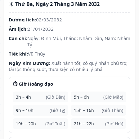
☀️ Thứ Ba, Ngày 2 Tháng 3 Năm 2032
Dương lịch:
02/03/2032
Âm lịch:
21/01/2032
Can chi:
Ngày: Đinh Mùi, Tháng: Nhâm Dần, Năm: Nhâm
Tý
Tiết khí:
Vũ Thủy
Ngày Kim Dương:
Xuất hành tốt, có quý nhân phù trợ,
tài lộc thông suốt, thưa kiện có nhiều lý phải
⏱️ Giờ Hoàng đạo
3h – 4h
(Giờ Dần)
5h – 6h
(Giờ Mão)
9h – 10h
(Giờ Tỵ)
15h – 16h
(Giờ Thân)
19h – 20h
(Giờ Tuất)
21h – 22h
(Giờ Hợi)