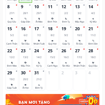
8
9
10
11
12
13
14
27/1
28/1
29/1
1/2
2/2
3/2
4/2
🐂
🐅
🐈
🐉
🐍
🐎
🐐
Quý Sửu
Giáp Dần
Ất Mão
Bính Thìn
Đinh Tỵ
Mậu Ngọ
Kỷ Mùi
15
16
17
18
19
20
21
5/2
6/2
7/2
8/2
9/2
10/2
11/2
🐒
🐓
🐕
🐖
🐀
🐂
🐅
Canh Thân
Tân Dậu
Nhâm Tuất
Quý Hợi
Giáp Tý
Ất Sửu
Bính Dần
22
23
24
25
26
27
28
12/2
13/2
14/2
15/2
16/2
17/2
18/2
🐈
🐉
🐍
🐎
🐐
🐒
🐓
Đinh Mão
Mậu Thìn
Kỷ Tỵ
Canh Ngọ
Tân Mùi
Nhâm Thân
Quý Dậu
29
30
31
1
2
3
4
19/2
20/2
21/2
🐕
🐖
🐀
Giáp Tuất
Ất Hợi
Bính Tý