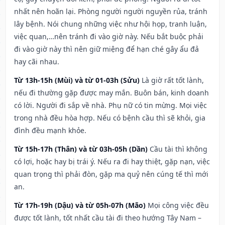
nhất nên hoãn lại. Phòng người người nguyền rủa, tránh
lây bệnh. Nói chung những việc như hội họp, tranh luận,
việc quan,…nên tránh đi vào giờ này. Nếu bắt buộc phải
đi vào giờ này thì nên giữ miệng để hạn ché gây ẩu đả
hay cãi nhau.
Từ 13h-15h (Mùi) và từ 01-03h (Sửu)
Là giờ rất tốt lành,
nếu đi thường gặp được may mắn. Buôn bán, kinh doanh
có lời. Người đi sắp về nhà. Phụ nữ có tin mừng. Mọi việc
trong nhà đều hòa hợp. Nếu có bệnh cầu thì sẽ khỏi, gia
đình đều mạnh khỏe.
Từ 15h-17h (Thân) và từ 03h-05h (Dần)
Cầu tài thì không
có lợi, hoặc hay bị trái ý. Nếu ra đi hay thiệt, gặp nạn, việc
quan trọng thì phải đòn, gặp ma quỷ nên cúng tế thì mới
an.
Từ 17h-19h (Dậu) và từ 05h-07h (Mão)
Mọi công việc đều
được tốt lành, tốt nhất cầu tài đi theo hướng Tây Nam –