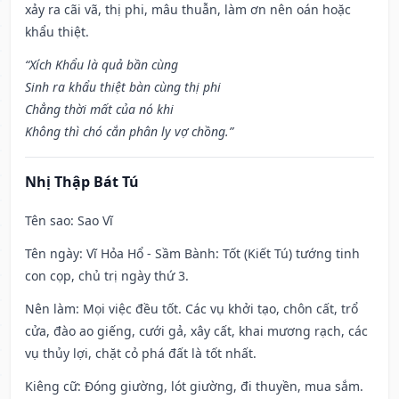
xảy ra cãi vã, thị phi, mâu thuẫn, làm ơn nên oán hoặc
khẩu thiệt.
“Xích Khẩu là quả bần cùng
Sinh ra khẩu thiệt bàn cùng thị phi
Chẳng thời mất của nó khi
Không thì chó cắn phân ly vợ chồng.”
Nhị Thập Bát Tú
Tên sao
: Sao Vĩ
Tên ngày
: Vĩ Hỏa Hổ - Sầm Bành: Tốt (Kiết Tú) tướng tinh
con cọp, chủ trị ngày thứ 3.
Nên làm
: Mọi việc đều tốt. Các vụ khởi tạo, chôn cất, trổ
cửa, đào ao giếng, cưới gả, xây cất, khai mương rạch, các
vụ thủy lợi, chặt cỏ phá đất là tốt nhất.
Kiêng cữ
: Đóng giường, lót giường, đi thuyền, mua sắm.