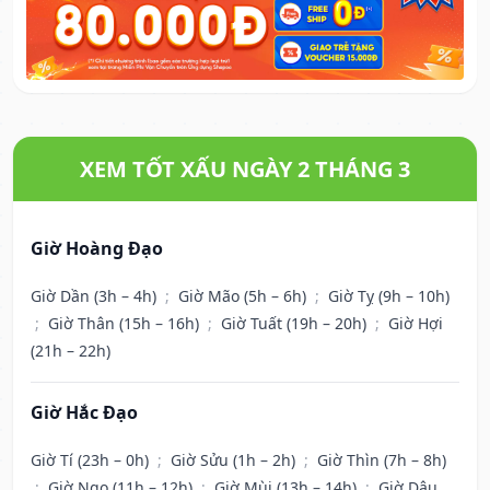
XEM TỐT XẤU NGÀY 2 THÁNG 3
Giờ Hoàng Đạo
Giờ Dần (3h – 4h)
;
Giờ Mão (5h – 6h)
;
Giờ Tỵ (9h – 10h)
;
Giờ Thân (15h – 16h)
;
Giờ Tuất (19h – 20h)
;
Giờ Hợi
(21h – 22h)
Giờ Hắc Đạo
Giờ Tí (23h – 0h)
;
Giờ Sửu (1h – 2h)
;
Giờ Thìn (7h – 8h)
;
Giờ Ngọ (11h – 12h)
;
Giờ Mùi (13h – 14h)
;
Giờ Dậu