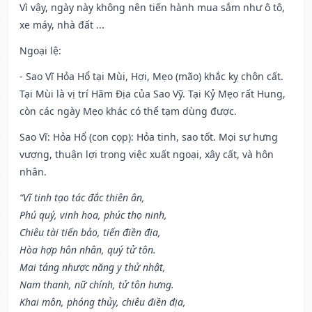
Vì vậy, ngày này không nên tiến hành mua sắm như ô tô,
xe máy, nhà đất ...
Ngoại lệ
:
- Sao Vĩ Hỏa Hổ tại Mùi, Hợi, Mẹo (mão) khắc kỵ chôn cất.
Tại Mùi là vị trí Hãm Địa của Sao Vỹ. Tại Kỷ Mẹo rất Hung,
còn các ngày Mẹo khác có thể tạm dùng được.
Sao Vĩ: Hỏa Hổ (con cọp): Hỏa tinh, sao tốt. Mọi sự hưng
vượng, thuận lợi trong việc xuất ngoại, xây cất, và hôn
nhân.
“Vĩ tinh tạo tác đắc thiên ân,
Phú quý, vinh hoa, phúc thọ ninh,
Chiêu tài tiến bảo, tiến điền địa,
Hòa hợp hôn nhân, quý tử tôn.
Mai táng nhược năng y thử nhật,
Nam thanh, nữ chính, tử tôn hưng.
Khai môn, phóng thủy, chiêu điền địa,