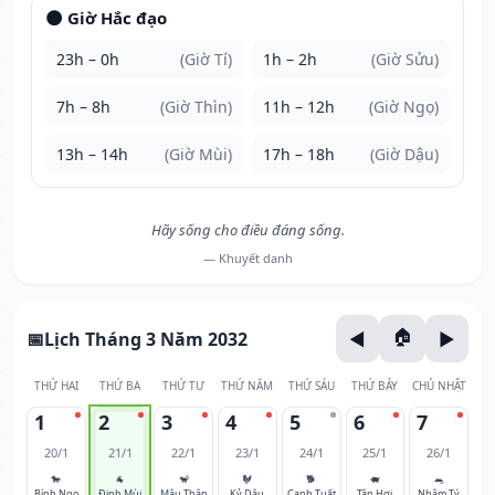
🌑 Giờ Hắc đạo
23h – 0h
(Giờ Tí)
1h – 2h
(Giờ Sửu)
7h – 8h
(Giờ Thìn)
11h – 12h
(Giờ Ngọ)
13h – 14h
(Giờ Mùi)
17h – 18h
(Giờ Dậu)
Hãy sống cho điều đáng sống.
— Khuyết danh
Lịch Tháng 3 Năm 2032
THỨ HAI
THỨ BA
THỨ TƯ
THỨ NĂM
THỨ SÁU
THỨ BẢY
CHỦ NHẬT
1
2
3
4
5
6
7
20/1
21/1
22/1
23/1
24/1
25/1
26/1
🐎
🐐
🐒
🐓
🐕
🐖
🐀
Bính Ngọ
Đinh Mùi
Mậu Thân
Kỷ Dậu
Canh Tuất
Tân Hợi
Nhâm Tý