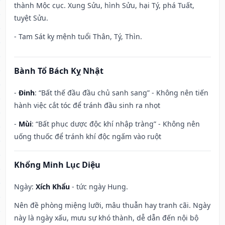
thành Mộc cục. Xung Sửu, hình Sửu, hại Tý, phá Tuất,
tuyệt Sửu.
- Tam Sát kỵ mệnh tuổi Thân, Tý, Thìn.
Bành Tổ Bách Kỵ Nhật
-
Đinh
: “Bất thế đầu đầu chủ sanh sang” - Không nên tiến
hành việc cắt tóc để tránh đầu sinh ra nhọt
-
Mùi
: “Bất phục dược độc khí nhập tràng” - Không nên
uống thuốc để tránh khí độc ngấm vào ruột
Khổng Minh Lục Diệu
Ngày:
Xích Khẩu
- tức ngày Hung.
Nên đề phòng miệng lưỡi, mâu thuẫn hay tranh cãi. Ngày
này là ngày xấu, mưu sự khó thành, dễ dẫn đến nội bộ