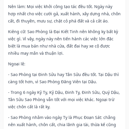
Nên làm
: Mọi việc khởi công tạo tác đều tốt. Ngày này
hợp nhất cho việc cưới gả, xuất hành, xây dựng nhà, chôn
cất, đi thuyền, mưu sự, chặt cỏ phá đất và cả cắt áo.
Kiêng cữ
: Sao Phòng là Đại Kiết Tinh nên không kỵ bất kỳ
việc gì. Vì vậy, ngày này nên tiến hành các việc lớn đặc
biệt là mua bán như nhà cửa, đất đai hay xe cộ được
nhiều may mắn và thuận lợi.
Ngoại lệ
:
- Sao Phòng tại Đinh Sửu hay Tân Sửu đều tốt. Tại Dậu thì
càng tốt hơn, vì Sao Phòng Đăng Viên tại Dậu.
- Trong 6 ngày Kỷ Tỵ, Kỷ Dậu, Đinh Tỵ, Đinh Sửu, Quý Dậu,
Tân Sửu Sao Phòng vẫn tốt với mọi việc khác. Ngoại trừ
việc chôn cất là rất kỵ.
- Sao Phòng nhằm vào ngày Tỵ là Phục Đoạn Sát: chẳng
nên xuất hành, chôn cất, chia lãnh gia tài, thừa kế cũng