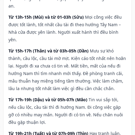
an.
Từ 13h-15h (Mùi) và từ 01-03h (Sửu)
Mọi công việc đều
được tốt lành, tốt nhất cầu tài đi theo hướng Tây Nam –
Nhà cửa được yên lành. Người xuất hành thì đều bình
yên.
Từ 15h-17h (Thân) và từ 03h-05h (Dần)
Mưu sự khó
thành, cầu lộc, cầu tài mờ mịt. Kiện cáo tốt nhất nên hoãn
lại. Người đi xa chưa có tin về. Mất tiền, mất của nếu đi
hướng Nam thì tìm nhanh mới thấy. Đề phòng tranh cãi,
mâu thuẫn hay miệng tiếng tầm thường. Việc làm chậm,
lâu la nhưng tốt nhất làm việc gì đều cần chắc chắn.
Từ 17h-19h (Dậu) và từ 05h-07h (Mão)
Tin vui sắp tới,
nếu cầu lộc, cầu tài thì đi hướng Nam. Đi công việc gặp
gỡ có nhiều may mắn. Người đi có tin về. Nếu chăn nuôi
đều gặp thuận lợi.
Từ 19h-21h (Tuất) và từ 07h-09h (Thìn)
Hay tranh luận,