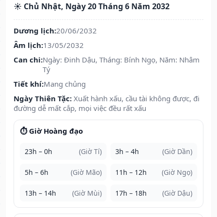
☀️ Chủ Nhật, Ngày 20 Tháng 6 Năm 2032
Dương lịch:
20/06/2032
Âm lịch:
13/05/2032
Can chi:
Ngày: Đinh Dậu, Tháng: Bính Ngọ, Năm: Nhâm
Tý
Tiết khí:
Mang chủng
Ngày Thiên Tặc:
Xuất hành xấu, cầu tài không được, đi
đường dễ mất cắp, mọi việc đều rất xấu
⏱️ Giờ Hoàng đạo
23h – 0h
(Giờ Tí)
3h – 4h
(Giờ Dần)
5h – 6h
(Giờ Mão)
11h – 12h
(Giờ Ngọ)
13h – 14h
(Giờ Mùi)
17h – 18h
(Giờ Dậu)