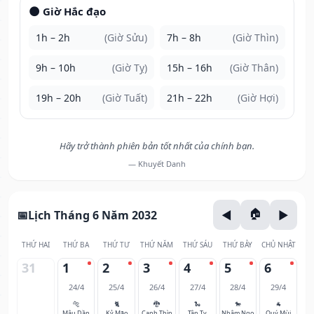
🌑 Giờ Hắc đạo
1h – 2h
(Giờ Sửu)
7h – 8h
(Giờ Thìn)
9h – 10h
(Giờ Tỵ)
15h – 16h
(Giờ Thân)
19h – 20h
(Giờ Tuất)
21h – 22h
(Giờ Hợi)
Hãy trở thành phiên bản tốt nhất của chính bạn.
— Khuyết Danh
Lịch Tháng 6 Năm 2032
THỨ HAI
THỨ BA
THỨ TƯ
THỨ NĂM
THỨ SÁU
THỨ BẢY
CHỦ NHẬT
31
1
2
3
4
5
6
24/4
25/4
26/4
27/4
28/4
29/4
🐅
🐈
🐉
🐍
🐎
🐐
Mậu Dần
Kỷ Mão
Canh Thìn
Tân Tỵ
Nhâm Ngọ
Quý Mùi