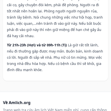
cãi cọ, gây chuyện đói kém, phải đề phòng. Người ra đi
tốt nhất nên hoãn lại. Phòng người người nguyền rủa,
tránh lây bệnh. Nói chung những việc như hội họp, tranh
luận, việc quan,…nên tránh đi vào giờ này. Nếu bắt buộc
phải đi vào giờ này thì nên giữ miệng để hạn ché gây ẩu
đả hay cãi nhau.
Từ 21h-23h (Hợi) và từ 09h-11h (Tị)
Là giờ rất tốt lành,
nếu đi thường gặp được may mắn. Buôn bán, kinh doanh
có lời. Người đi sắp về nhà. Phụ nữ có tin mừng. Mọi việc
trong nhà đều hòa hợp. Nếu có bệnh cầu thì sẽ khỏi, gia
đình đều mạnh khỏe.
Về Amlich.org
Trang web tra cứu âm lịch Việt Nam miễn phí, cung cấp thông