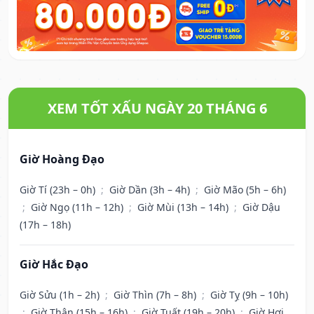
XEM TỐT XẤU NGÀY 20 THÁNG 6
Giờ Hoàng Đạo
Giờ Tí (23h – 0h)
;
Giờ Dần (3h – 4h)
;
Giờ Mão (5h – 6h)
;
Giờ Ngọ (11h – 12h)
;
Giờ Mùi (13h – 14h)
;
Giờ Dậu
(17h – 18h)
Giờ Hắc Đạo
Giờ Sửu (1h – 2h)
;
Giờ Thìn (7h – 8h)
;
Giờ Tỵ (9h – 10h)
;
Giờ Thân (15h – 16h)
;
Giờ Tuất (19h – 20h)
;
Giờ Hợi