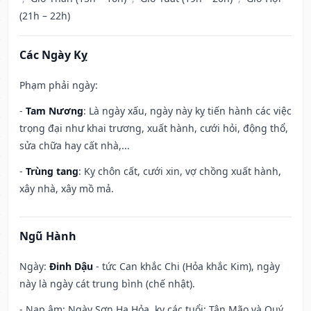
(21h – 22h)
Các Ngày Kỵ
Phạm phải ngày:
-
Tam Nương
: Là ngày xấu, ngày này kỵ tiến hành các việc
trọng đại như khai trương, xuất hành, cưới hỏi, động thổ,
sửa chữa hay cất nhà,...
-
Trùng tang
: Kỵ chôn cất, cưới xin, vợ chồng xuất hành,
xây nhà, xây mồ mả.
Ngũ Hành
Ngày:
Đinh Dậu
- tức Can khắc Chi (Hỏa khắc Kim), ngày
này là ngày cát trung bình (chế nhật).
- Nạp âm: Ngày Sơn Hạ Hỏa, kỵ các tuổi: Tân Mão và Quý