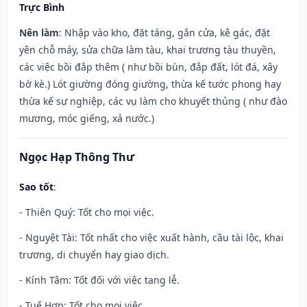
Trực Bình
Nên làm
: Nhập vào kho, đặt táng, gắn cửa, kê gác, đặt
yên chỗ máy, sửa chữa làm tàu, khai trương tàu thuyền,
các việc bồi đắp thêm ( như bồi bùn, đắp đất, lót đá, xây
bờ kè.) Lót giường đóng giường, thừa kế tước phong hay
thừa kế sự nghiệp, các vụ làm cho khuyết thủng ( như đào
mương, móc giếng, xả nước.)
Ngọc Hạp Thông Thư
Sao tốt
:
- Thiên Quý: Tốt cho mọi việc.
- Nguyệt Tài: Tốt nhất cho việc xuất hành, cầu tài lộc, khai
trương, di chuyển hay giao dịch.
- Kính Tâm: Tốt đối với việc tang lễ.
- Tuế Hợp: Tốt cho mọi việc.