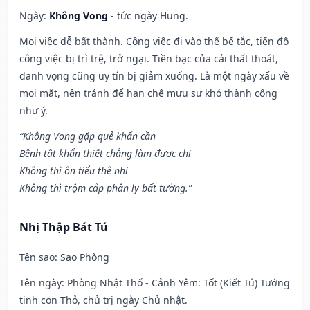
Ngày:
Không Vong
- tức ngày Hung.
Mọi việc dễ bất thành. Công việc đi vào thế bế tắc, tiến độ
công việc bị trì trệ, trở ngại. Tiền bạc của cải thất thoát,
danh vọng cũng uy tín bị giảm xuống. Là một ngày xấu về
mọi mặt, nên tránh để hạn chế mưu sự khó thành công
như ý.
“Không Vong gặp quẻ khẩn cần
Bệnh tật khẩn thiết chẳng làm được chi
Không thì ôn tiểu thê nhi
Không thì trộm cắp phân ly bất tường.”
Nhị Thập Bát Tú
Tên sao
: Sao Phòng
Tên ngày
: Phòng Nhật Thố - Cảnh Yêm: Tốt (Kiết Tú) Tướng
tinh con Thỏ, chủ trị ngày Chủ nhật.