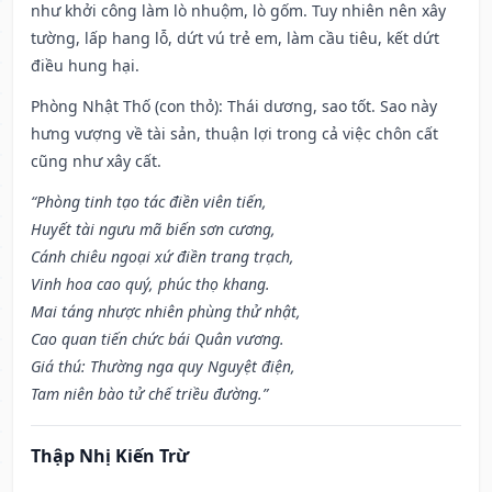
như khởi công làm lò nhuộm, lò gốm. Tuy nhiên nên xây
tường, lấp hang lỗ, dứt vú trẻ em, làm cầu tiêu, kết dứt
điều hung hại.
Phòng Nhật Thố (con thỏ): Thái dương, sao tốt. Sao này
hưng vượng về tài sản, thuận lợi trong cả việc chôn cất
cũng như xây cất.
“Phòng tinh tạo tác điền viên tiến,
Huyết tài ngưu mã biến sơn cương,
Cánh chiêu ngoại xứ điền trang trạch,
Vinh hoa cao quý, phúc thọ khang.
Mai táng nhược nhiên phùng thử nhật,
Cao quan tiến chức bái Quân vương.
Giá thú: Thường nga quy Nguyệt điện,
Tam niên bào tử chế triều đường.”
Thập Nhị Kiến Trừ