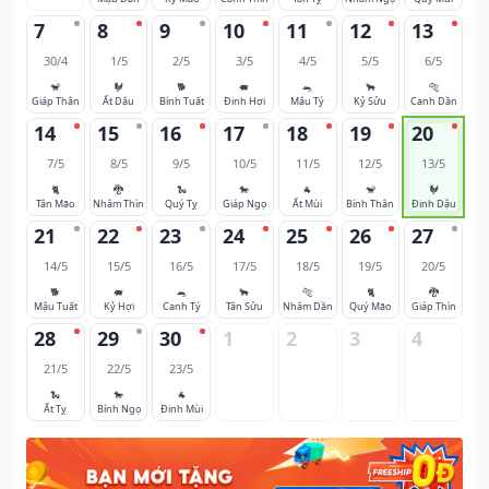
7
8
9
10
11
12
13
30/4
1/5
2/5
3/5
4/5
5/5
6/5
🐒
🐓
🐕
🐖
🐀
🐂
🐅
Giáp Thân
Ất Dậu
Bính Tuất
Đinh Hợi
Mậu Tý
Kỷ Sửu
Canh Dần
14
15
16
17
18
19
20
7/5
8/5
9/5
10/5
11/5
12/5
13/5
🐈
🐉
🐍
🐎
🐐
🐒
🐓
Tân Mão
Nhâm Thìn
Quý Tỵ
Giáp Ngọ
Ất Mùi
Bính Thân
Đinh Dậu
21
22
23
24
25
26
27
14/5
15/5
16/5
17/5
18/5
19/5
20/5
🐕
🐖
🐀
🐂
🐅
🐈
🐉
Mậu Tuất
Kỷ Hợi
Canh Tý
Tân Sửu
Nhâm Dần
Quý Mão
Giáp Thìn
28
29
30
1
2
3
4
21/5
22/5
23/5
🐍
🐎
🐐
Ất Tỵ
Bính Ngọ
Đinh Mùi