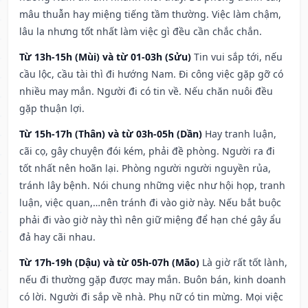
mâu thuẫn hay miệng tiếng tầm thường. Việc làm chậm,
lâu la nhưng tốt nhất làm việc gì đều cần chắc chắn.
Từ 13h-15h (Mùi) và từ 01-03h (Sửu)
Tin vui sắp tới, nếu
cầu lộc, cầu tài thì đi hướng Nam. Đi công việc gặp gỡ có
nhiều may mắn. Người đi có tin về. Nếu chăn nuôi đều
gặp thuận lợi.
Từ 15h-17h (Thân) và từ 03h-05h (Dần)
Hay tranh luận,
cãi cọ, gây chuyện đói kém, phải đề phòng. Người ra đi
tốt nhất nên hoãn lại. Phòng người người nguyền rủa,
tránh lây bệnh. Nói chung những việc như hội họp, tranh
luận, việc quan,…nên tránh đi vào giờ này. Nếu bắt buộc
phải đi vào giờ này thì nên giữ miệng để hạn ché gây ẩu
đả hay cãi nhau.
Từ 17h-19h (Dậu) và từ 05h-07h (Mão)
Là giờ rất tốt lành,
nếu đi thường gặp được may mắn. Buôn bán, kinh doanh
có lời. Người đi sắp về nhà. Phụ nữ có tin mừng. Mọi việc