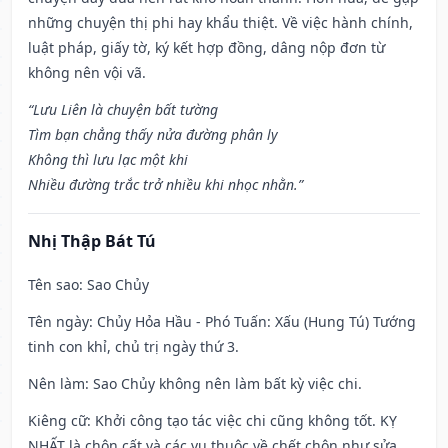
những chuyện thị phi hay khẩu thiệt. Về việc hành chính,
luật pháp, giấy tờ, ký kết hợp đồng, dâng nộp đơn từ
không nên vội vã.
“Lưu Liên là chuyện bất tường
Tìm bạn chẳng thấy nửa đường phân ly
Không thì lưu lạc một khi
Nhiều đường trắc trở nhiều khi nhọc nhằn.”
Nhị Thập Bát Tú
Tên sao
: Sao Chủy
Tên ngày
: Chủy Hỏa Hầu - Phó Tuấn: Xấu (Hung Tú) Tướng
tinh con khỉ, chủ trị ngày thứ 3.
Nên làm
: Sao Chủy không nên làm bất kỳ việc chi.
Kiêng cữ
: Khởi công tạo tác việc chi cũng không tốt. KỴ
NHẤT là chôn cất và các vụ thuộc về chết chôn như sửa