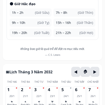
🌑 Giờ Hắc đạo
1h – 2h
(Giờ Sửu)
7h – 8h
(Giờ Thìn)
9h – 10h
(Giờ Tỵ)
15h – 16h
(Giờ Thân)
19h – 20h
(Giờ Tuất)
21h – 22h
(Giờ Hợi)
Không bao giờ là quá trễ để đặt ra mục tiêu mới.
— C.S. Lewis
Lịch Tháng 3 Năm 2032
THỨ HAI
THỨ BA
THỨ TƯ
THỨ NĂM
THỨ SÁU
THỨ BẢY
CHỦ NHẬT
1
2
3
4
5
6
7
20/1
21/1
22/1
23/1
24/1
25/1
26/1
🐎
🐐
🐒
🐓
🐕
🐖
🐀
Bính Ngọ
Đinh Mùi
Mậu Thân
Kỷ Dậu
Canh Tuất
Tân Hợi
Nhâm Tý