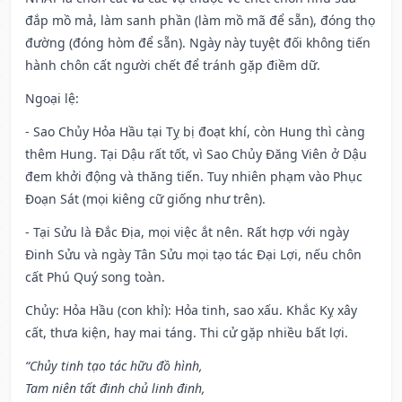
đắp mồ mả, làm sanh phần (làm mồ mã để sẵn), đóng thọ
đường (đóng hòm để sẵn). Ngày này tuyệt đối không tiến
hành chôn cất người chết để tránh gặp điềm dữ.
Ngoại lệ
:
- Sao Chủy Hỏa Hầu tại Tỵ bị đoạt khí, còn Hung thì càng
thêm Hung. Tại Dậu rất tốt, vì Sao Chủy Đăng Viên ở Dậu
đem khởi động và thăng tiến. Tuy nhiên phạm vào Phục
Đoạn Sát (mọi kiêng cữ giống như trên).
- Tại Sửu là Đắc Địa, mọi việc ắt nên. Rất hợp với ngày
Đinh Sửu và ngày Tân Sửu mọi tạo tác Đại Lợi, nếu chôn
cất Phú Quý song toàn.
Chủy: Hỏa Hầu (con khỉ): Hỏa tinh, sao xấu. Khắc Kỵ xây
cất, thưa kiện, hay mai táng. Thi cử gặp nhiều bất lợi.
“Chủy tinh tạo tác hữu đồ hình,
Tam niên tất đinh chủ linh đinh,