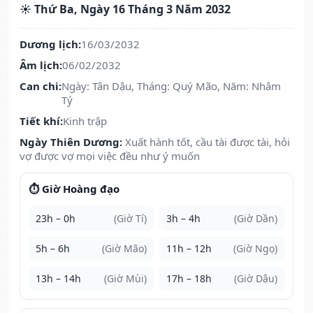
☀️ Thứ Ba, Ngày 16 Tháng 3 Năm 2032
Dương lịch:
16/03/2032
Âm lịch:
06/02/2032
Can chi:
Ngày: Tân Dậu, Tháng: Quý Mão, Năm: Nhâm
Tý
Tiết khí:
Kinh trập
Ngày Thiên Dương:
Xuất hành tốt, cầu tài được tài, hỏi
vợ được vợ mọi việc đều như ý muốn
⏱️ Giờ Hoàng đạo
23h – 0h
(Giờ Tí)
3h – 4h
(Giờ Dần)
5h – 6h
(Giờ Mão)
11h – 12h
(Giờ Ngọ)
13h – 14h
(Giờ Mùi)
17h – 18h
(Giờ Dậu)