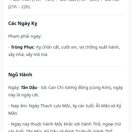
(21h – 22h)
Các Ngày Kỵ
Phạm phải ngày:
-
Trùng Phục
: Kỵ chôn cất, cưới xin, vợ chồng xuất hành,
xây nhà, xây mồ mả.
Ngũ Hành
Ngày:
Tân Dậu
- tức Can Chi tương đồng (cùng Kim), ngày
này là ngày cát.
- Nạp âm: Ngày Thạch Lựu Mộc, kỵ các tuổi: Ất Mão và Kỷ
Mão.
- Ngày này thuộc hành Mộc khắc với hành Thổ, ngoại trừ
các tuổi: Tân Mùi, Kỷ Dậu và Đinh Tỵ thuộc hành Thổ