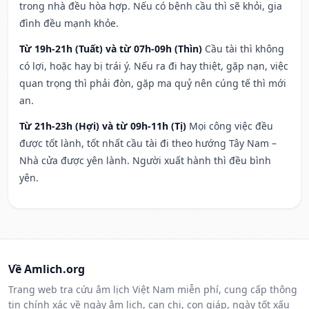
trong nhà đều hòa hợp. Nếu có bệnh cầu thì sẽ khỏi, gia
đình đều mạnh khỏe.
Từ 19h-21h (Tuất) và từ 07h-09h (Thìn)
Cầu tài thì không
có lợi, hoặc hay bị trái ý. Nếu ra đi hay thiệt, gặp nạn, việc
quan trọng thì phải đòn, gặp ma quỷ nên cúng tế thì mới
an.
Từ 21h-23h (Hợi) và từ 09h-11h (Tị)
Mọi công việc đều
được tốt lành, tốt nhất cầu tài đi theo hướng Tây Nam –
Nhà cửa được yên lành. Người xuất hành thì đều bình
yên.
Về Amlich.org
Trang web tra cứu âm lịch Việt Nam miễn phí, cung cấp thông
tin chính xác về ngày âm lịch, can chi, con giáp, ngày tốt xấu