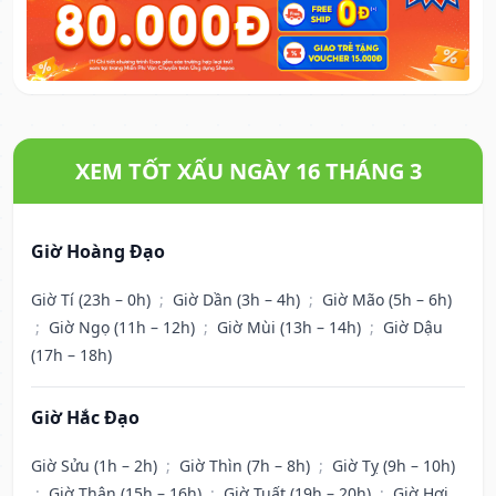
XEM TỐT XẤU NGÀY 16 THÁNG 3
Giờ Hoàng Đạo
Giờ Tí (23h – 0h)
;
Giờ Dần (3h – 4h)
;
Giờ Mão (5h – 6h)
;
Giờ Ngọ (11h – 12h)
;
Giờ Mùi (13h – 14h)
;
Giờ Dậu
(17h – 18h)
Giờ Hắc Đạo
Giờ Sửu (1h – 2h)
;
Giờ Thìn (7h – 8h)
;
Giờ Tỵ (9h – 10h)
;
Giờ Thân (15h – 16h)
;
Giờ Tuất (19h – 20h)
;
Giờ Hợi