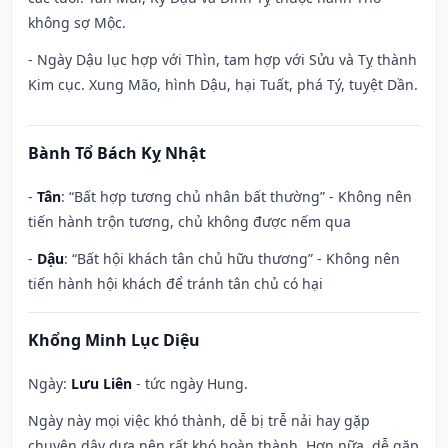
không sợ Mộc.
- Ngày Dậu lục hợp với Thìn, tam hợp với Sửu và Tỵ thành
Kim cục. Xung Mão, hình Dậu, hại Tuất, phá Tý, tuyệt Dần.
Bành Tổ Bách Kỵ Nhật
-
Tân
: “Bất hợp tương chủ nhân bất thường” - Không nên
tiến hành trộn tương, chủ không được nếm qua
-
Dậu
: “Bất hội khách tân chủ hữu thương” - Không nên
tiến hành hội khách để tránh tân chủ có hại
Khổng Minh Lục Diệu
Ngày:
Lưu Liên
- tức ngày Hung.
Ngày này mọi việc khó thành, dễ bị trễ nải hay gặp
chuyện dây dưa nên rất khó hoàn thành. Hơn nữa, dễ gặp