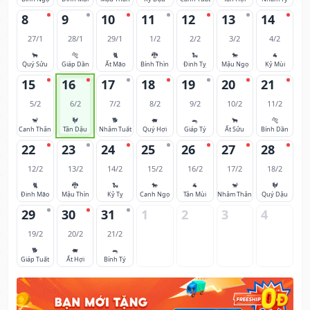
8
9
10
11
12
13
14
27/1
28/1
29/1
1/2
2/2
3/2
4/2
🐂
🐅
🐈
🐉
🐍
🐎
🐐
Quý Sửu
Giáp Dần
Ất Mão
Bính Thìn
Đinh Tỵ
Mậu Ngọ
Kỷ Mùi
15
16
17
18
19
20
21
5/2
6/2
7/2
8/2
9/2
10/2
11/2
🐒
🐓
🐕
🐖
🐀
🐂
🐅
Canh Thân
Tân Dậu
Nhâm Tuất
Quý Hợi
Giáp Tý
Ất Sửu
Bính Dần
22
23
24
25
26
27
28
12/2
13/2
14/2
15/2
16/2
17/2
18/2
🐈
🐉
🐍
🐎
🐐
🐒
🐓
Đinh Mão
Mậu Thìn
Kỷ Tỵ
Canh Ngọ
Tân Mùi
Nhâm Thân
Quý Dậu
29
30
31
1
2
3
4
19/2
20/2
21/2
🐕
🐖
🐀
Giáp Tuất
Ất Hợi
Bính Tý