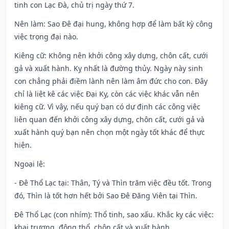
tinh con Lạc Đà, chủ trị ngày thứ 7.
Nên làm
: Sao Đê đại hung, không hợp để làm bất kỳ công
việc trọng đại nào.
Kiêng cữ
: Không nên khởi công xây dựng, chôn cất, cưới
gả và xuất hành. Kỵ nhất là đường thủy. Ngày này sinh
con chẳng phải điềm lành nên làm âm đức cho con. Đây
chỉ là liệt kê các việc Đại Kỵ, còn các việc khác vẫn nên
kiêng cữ. Vì vậy, nếu quý bạn có dự định các công việc
liên quan đến khởi công xây dựng, chôn cất, cưới gả và
xuất hành quý bạn nên chọn một ngày tốt khác để thực
hiện.
Ngoại lệ
:
- Đê Thổ Lạc tại: Thân, Tý và Thìn trăm việc đều tốt. Trong
đó, Thìn là tốt hơn hết bởi Sao Đê Đăng Viên tại Thìn.
Đê Thổ Lạc (con nhím): Thổ tinh, sao xấu. Khắc kỵ các việc:
khai trương, động thổ, chôn cất và xuất hành.