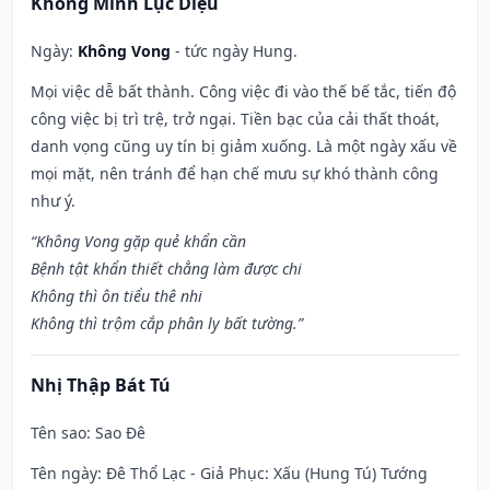
Khổng Minh Lục Diệu
Ngày:
Không Vong
- tức ngày Hung.
Mọi việc dễ bất thành. Công việc đi vào thế bế tắc, tiến độ
công việc bị trì trệ, trở ngại. Tiền bạc của cải thất thoát,
danh vọng cũng uy tín bị giảm xuống. Là một ngày xấu về
mọi mặt, nên tránh để hạn chế mưu sự khó thành công
như ý.
“Không Vong gặp quẻ khẩn cần
Bệnh tật khẩn thiết chẳng làm được chi
Không thì ôn tiểu thê nhi
Không thì trộm cắp phân ly bất tường.”
Nhị Thập Bát Tú
Tên sao
: Sao Đê
Tên ngày
: Đê Thổ Lạc - Giả Phục: Xấu (Hung Tú) Tướng