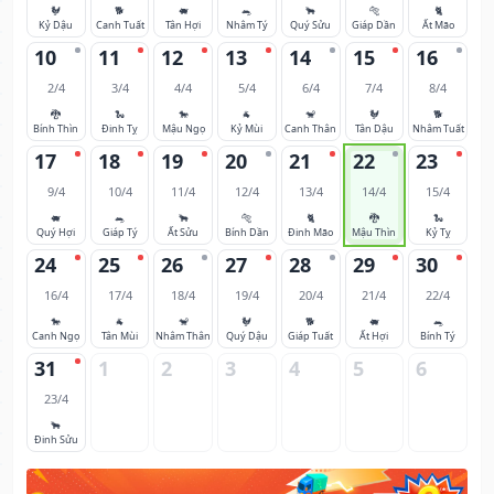
🐓
🐕
🐖
🐀
🐂
🐅
🐈
Kỷ Dậu
Canh Tuất
Tân Hợi
Nhâm Tý
Quý Sửu
Giáp Dần
Ất Mão
10
11
12
13
14
15
16
2/4
3/4
4/4
5/4
6/4
7/4
8/4
🐉
🐍
🐎
🐐
🐒
🐓
🐕
Bính Thìn
Đinh Tỵ
Mậu Ngọ
Kỷ Mùi
Canh Thân
Tân Dậu
Nhâm Tuất
17
18
19
20
21
22
23
9/4
10/4
11/4
12/4
13/4
14/4
15/4
🐖
🐀
🐂
🐅
🐈
🐉
🐍
Quý Hợi
Giáp Tý
Ất Sửu
Bính Dần
Đinh Mão
Mậu Thìn
Kỷ Tỵ
24
25
26
27
28
29
30
16/4
17/4
18/4
19/4
20/4
21/4
22/4
🐎
🐐
🐒
🐓
🐕
🐖
🐀
Canh Ngọ
Tân Mùi
Nhâm Thân
Quý Dậu
Giáp Tuất
Ất Hợi
Bính Tý
31
1
2
3
4
5
6
23/4
🐂
Đinh Sửu