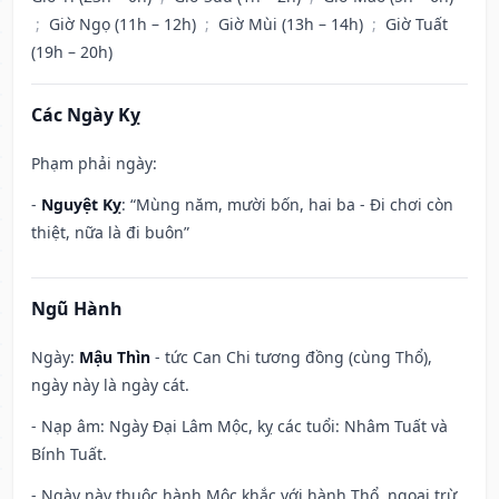
;
Giờ Ngọ (11h – 12h)
;
Giờ Mùi (13h – 14h)
;
Giờ Tuất
(19h – 20h)
Các Ngày Kỵ
Phạm phải ngày:
-
Nguyệt Kỵ
: “Mùng năm, mười bốn, hai ba - Đi chơi còn
thiệt, nữa là đi buôn”
Ngũ Hành
Ngày:
Mậu Thìn
- tức Can Chi tương đồng (cùng Thổ),
ngày này là ngày cát.
- Nạp âm: Ngày Đại Lâm Mộc, kỵ các tuổi: Nhâm Tuất và
Bính Tuất.
- Ngày này thuộc hành Mộc khắc với hành Thổ, ngoại trừ