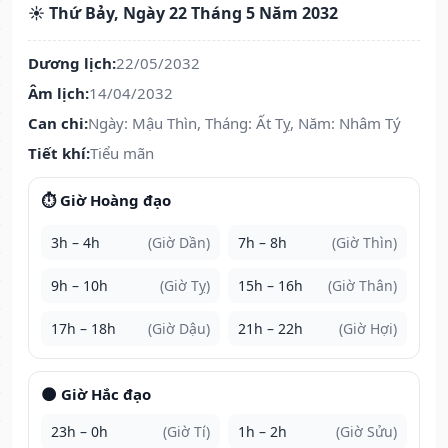
☀️ Thứ Bảy, Ngày 22 Tháng 5 Năm 2032
Dương lịch:
22/05/2032
Âm lịch:
14/04/2032
Can chi:
Ngày: Mậu Thìn, Tháng: Ất Tỵ, Năm: Nhâm Tý
Tiết khí:
Tiểu mãn
⏱️ Giờ Hoàng đạo
3h – 4h
(Giờ Dần)
7h – 8h
(Giờ Thìn)
9h – 10h
(Giờ Tỵ)
15h – 16h
(Giờ Thân)
17h – 18h
(Giờ Dậu)
21h – 22h
(Giờ Hợi)
🌑 Giờ Hắc đạo
23h – 0h
(Giờ Tí)
1h – 2h
(Giờ Sửu)