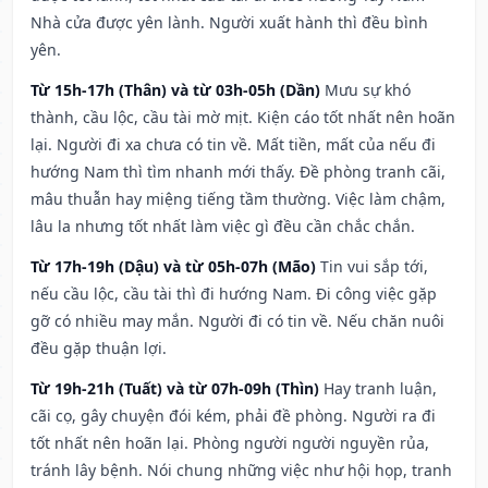
Nhà cửa được yên lành. Người xuất hành thì đều bình
yên.
Từ 15h-17h (Thân) và từ 03h-05h (Dần)
Mưu sự khó
thành, cầu lộc, cầu tài mờ mịt. Kiện cáo tốt nhất nên hoãn
lại. Người đi xa chưa có tin về. Mất tiền, mất của nếu đi
hướng Nam thì tìm nhanh mới thấy. Đề phòng tranh cãi,
mâu thuẫn hay miệng tiếng tầm thường. Việc làm chậm,
lâu la nhưng tốt nhất làm việc gì đều cần chắc chắn.
Từ 17h-19h (Dậu) và từ 05h-07h (Mão)
Tin vui sắp tới,
nếu cầu lộc, cầu tài thì đi hướng Nam. Đi công việc gặp
gỡ có nhiều may mắn. Người đi có tin về. Nếu chăn nuôi
đều gặp thuận lợi.
Từ 19h-21h (Tuất) và từ 07h-09h (Thìn)
Hay tranh luận,
cãi cọ, gây chuyện đói kém, phải đề phòng. Người ra đi
tốt nhất nên hoãn lại. Phòng người người nguyền rủa,
tránh lây bệnh. Nói chung những việc như hội họp, tranh