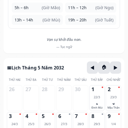
5h – 6h
(Giờ Mão)
11h – 12h
(Giờ Ngọ)
13h – 14h
(Giờ Mùi)
19h – 20h
(Giờ Tuất)
Vạn sự khởi đầu nan.
— Tục ngữ
Lịch Tháng 5 Năm 2032
THỨ HAI
THỨ BA
THỨ TƯ
THỨ NĂM
THỨ SÁU
THỨ BẢY
CHỦ NHẬT
26
27
28
29
30
1
2
22/3
23/3
🐐
🐒
Đinh Mùi
Mậu Thân
3
4
5
6
7
8
9
24/3
25/3
26/3
27/3
28/3
29/3
1/4