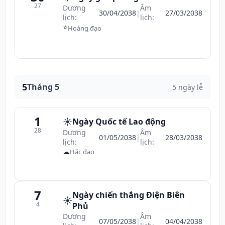
27
Dương
Âm
30/04/2038
|
27/03/2038
lịch:
lịch:
⭐
Hoàng đạo
5
Tháng 5
5 ngày lễ
1
☀️
Ngày Quốc tế Lao động
28
Dương
Âm
01/05/2038
|
28/03/2038
lịch:
lịch:
☁
Hắc đạo
7
Ngày chiến thắng Điện Biên
☀️
4
Phủ
Dương
Âm
07/05/2038
|
04/04/2038