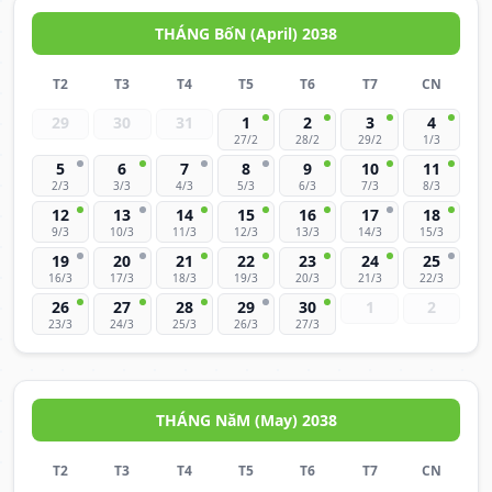
THÁNG BốN (April) 2038
T2
T3
T4
T5
T6
T7
CN
29
30
31
1
2
3
4
27/2
28/2
29/2
1/3
5
6
7
8
9
10
11
2/3
3/3
4/3
5/3
6/3
7/3
8/3
12
13
14
15
16
17
18
9/3
10/3
11/3
12/3
13/3
14/3
15/3
19
20
21
22
23
24
25
16/3
17/3
18/3
19/3
20/3
21/3
22/3
26
27
28
29
30
1
2
23/3
24/3
25/3
26/3
27/3
THÁNG NăM (May) 2038
T2
T3
T4
T5
T6
T7
CN