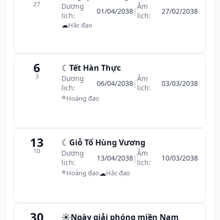
27
Dương
Âm
01/04/2038
|
27/02/2038
lịch:
lịch:
☁
Hắc đạo
6
☾
Tết Hàn Thực
3
Dương
Âm
06/04/2038
|
03/03/2038
lịch:
lịch:
⭐
Hoàng đạo
13
☾
Giỗ Tổ Hùng Vương
10
Dương
Âm
13/04/2038
|
10/03/2038
lịch:
lịch:
⭐
☁
Hoàng đạo
Hắc đạo
30
☀️
Ngày giải phóng miền Nam