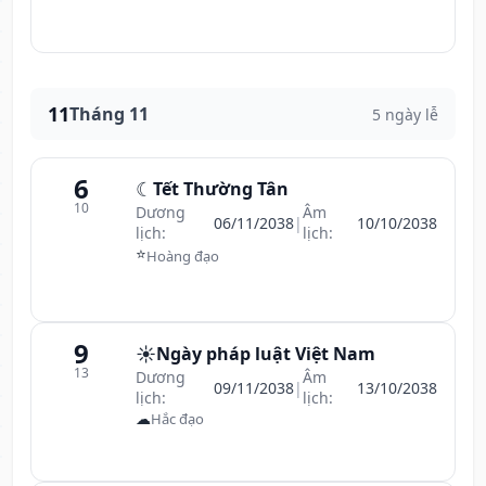
11
Tháng 11
5 ngày lễ
6
☾
Tết Thường Tân
10
Dương
Âm
06/11/2038
|
10/10/2038
lịch:
lịch:
⭐
Hoàng đạo
9
☀️
Ngày pháp luật Việt Nam
13
Dương
Âm
09/11/2038
|
13/10/2038
lịch:
lịch:
☁
Hắc đạo