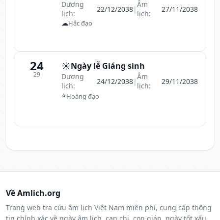
Dương
Âm
22/12/2038
|
27/11/2038
lịch:
lịch:
☁
Hắc đạo
24
☀️
Ngày lễ Giáng sinh
29
Dương
Âm
24/12/2038
|
29/11/2038
lịch:
lịch:
⭐
Hoàng đạo
Về Amlich.org
Trang web tra cứu âm lịch Việt Nam miễn phí, cung cấp thông
tin chính xác về ngày âm lịch, can chi, con giáp, ngày tốt xấu