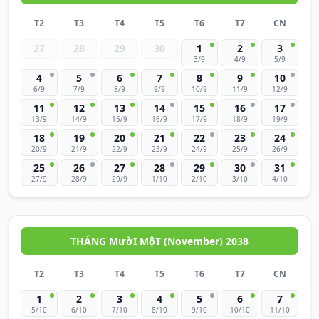
T2
T3
T4
T5
T6
T7
CN
27
28
29
30
1
2
3
3/9
4/9
5/9
4
5
6
7
8
9
10
6/9
7/9
8/9
9/9
10/9
11/9
12/9
11
12
13
14
15
16
17
13/9
14/9
15/9
16/9
17/9
18/9
19/9
18
19
20
21
22
23
24
20/9
21/9
22/9
23/9
24/9
25/9
26/9
25
26
27
28
29
30
31
27/9
28/9
29/9
1/10
2/10
3/10
4/10
THÁNG MườI MộT (November) 2038
T2
T3
T4
T5
T6
T7
CN
1
2
3
4
5
6
7
5/10
6/10
7/10
8/10
9/10
10/10
11/10