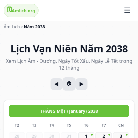
🗓️
Amlich.org
Âm Lịch
>
Năm 2038
Lịch Vạn Niên Năm 2038
Xem Lịch Âm - Dương, Ngày Tốt Xấu, Ngày Lễ Tết trong
12 tháng
THÁNG MộT (January) 2038
T2
T3
T4
T5
T6
T7
CN
28
29
30
31
1
2
3