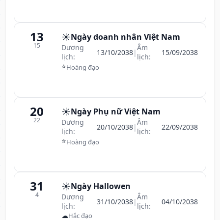
13
☀️
Ngày doanh nhân Việt Nam
15
Dương
Âm
13/10/2038
|
15/09/2038
lịch:
lịch:
⭐
Hoàng đạo
20
☀️
Ngày Phụ nữ Việt Nam
22
Dương
Âm
20/10/2038
|
22/09/2038
lịch:
lịch:
⭐
Hoàng đạo
31
☀️
Ngày Hallowen
4
Dương
Âm
31/10/2038
|
04/10/2038
lịch:
lịch:
☁
Hắc đạo