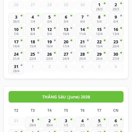
26
27
28
29
30
1
2
28/3
29/3
3
4
5
6
7
8
9
30/3
1/4
2/4
3/4
4/4
5/4
6/4
10
11
12
13
14
15
16
7/4
8/4
9/4
10/4
11/4
12/4
13/4
17
18
19
20
21
22
23
14/4
15/4
16/4
17/4
18/4
19/4
20/4
24
25
26
27
28
29
30
21/4
22/4
23/4
24/4
25/4
26/4
27/4
31
1
2
3
4
5
6
28/4
THÁNG SáU (June) 2038
T2
T3
T4
T5
T6
T7
CN
31
1
2
3
4
5
6
29/4
30/4
1/5
2/5
3/5
4/5