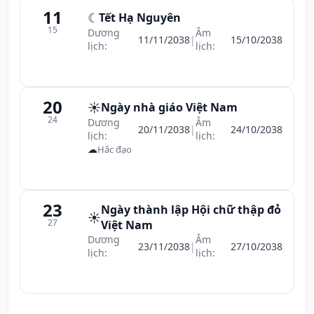
11
☾
Tết Hạ Nguyên
15
Dương
Âm
11/11/2038
|
15/10/2038
lịch:
lịch:
20
☀️
Ngày nhà giáo Việt Nam
24
Dương
Âm
20/11/2038
|
24/10/2038
lịch:
lịch:
☁
Hắc đạo
23
Ngày thành lập Hội chữ thập đỏ
☀️
27
Việt Nam
Dương
Âm
23/11/2038
|
27/10/2038
lịch:
lịch: