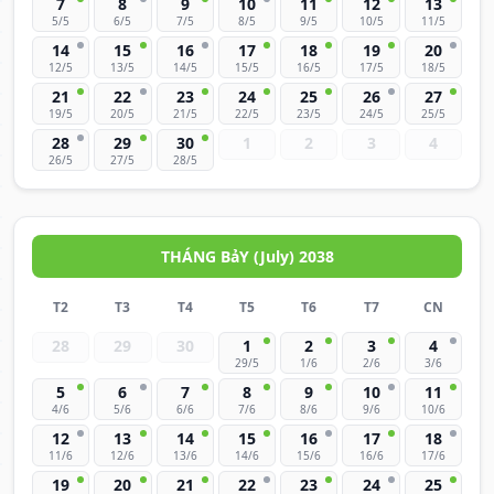
7
8
9
10
11
12
13
5/5
6/5
7/5
8/5
9/5
10/5
11/5
14
15
16
17
18
19
20
12/5
13/5
14/5
15/5
16/5
17/5
18/5
21
22
23
24
25
26
27
19/5
20/5
21/5
22/5
23/5
24/5
25/5
28
29
30
1
2
3
4
26/5
27/5
28/5
THÁNG BảY (July) 2038
T2
T3
T4
T5
T6
T7
CN
28
29
30
1
2
3
4
29/5
1/6
2/6
3/6
5
6
7
8
9
10
11
4/6
5/6
6/6
7/6
8/6
9/6
10/6
12
13
14
15
16
17
18
11/6
12/6
13/6
14/6
15/6
16/6
17/6
19
20
21
22
23
24
25