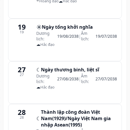
⭐
☁
Hoàng đạo
Hắc đạo
19
☀️
Ngày tổng khởi nghĩa
19
Dương
Âm
19/08/2038
|
19/07/2038
lịch:
lịch:
☁
Hắc đạo
27
☾
Ngày thương binh, liệt sĩ
27
Dương
Âm
27/08/2038
|
27/07/2038
lịch:
lịch:
☁
Hắc đạo
28
Thành lập công đoàn Việt
28
☾
Nam(1929)/Ngày Việt Nam gia
nhập Asean(1995)