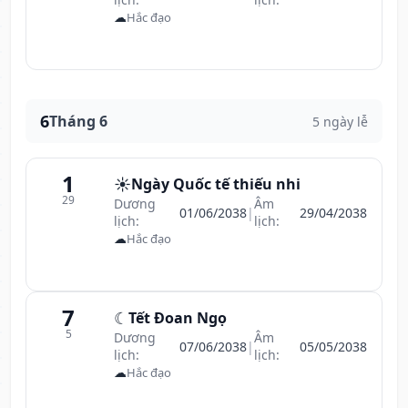
☁
Hắc đạo
6
Tháng 6
5 ngày lễ
1
☀️
Ngày Quốc tế thiếu nhi
29
Dương
Âm
01/06/2038
|
29/04/2038
lịch:
lịch:
☁
Hắc đạo
7
☾
Tết Đoan Ngọ
5
Dương
Âm
07/06/2038
|
05/05/2038
lịch:
lịch:
☁
Hắc đạo