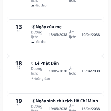
lịch:
lịch:
☁
Hắc đạo
13
☀️
Ngày của mẹ
10
Dương
Âm
13/05/2038
|
10/04/2038
lịch:
lịch:
☁
Hắc đạo
18
☾
Lễ Phật Đản
15
Dương
Âm
18/05/2038
|
15/04/2038
lịch:
lịch:
⭐
Hoàng đạo
19
☀️
Ngày sinh chủ tịch Hồ Chí Minh
16
Dương
Âm
19/05/2038
|
16/04/2038
lịch:
lịch: