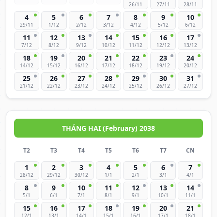
26/11
27/11
28/11
4
5
6
7
8
9
10
29/11
1/12
2/12
3/12
4/12
5/12
6/12
11
12
13
14
15
16
17
7/12
8/12
9/12
10/12
11/12
12/12
13/12
18
19
20
21
22
23
24
14/12
15/12
16/12
17/12
18/12
19/12
20/12
25
26
27
28
29
30
31
21/12
22/12
23/12
24/12
25/12
26/12
27/12
THÁNG HAI (February) 2038
T2
T3
T4
T5
T6
T7
CN
1
2
3
4
5
6
7
28/12
29/12
30/12
1/1
2/1
3/1
4/1
8
9
10
11
12
13
14
5/1
6/1
7/1
8/1
9/1
10/1
11/1
15
16
17
18
19
20
21
12/1
13/1
14/1
15/1
16/1
17/1
18/1