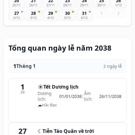
20
21
22
23
24
25
26
25/11
26/11
27/11
28/11
29/11
30/11
1/12
27
28
29
30
31
1
2
2/12
3/12
4/12
5/12
6/12
Tổng quan ngày lễ năm 2038
1
Tháng 1
2 ngày lễ
1
☀️
Tết Dương lịch
26
Dương
Âm
01/01/2038
|
26/11/2038
lịch:
lịch:
☁
Hắc đạo
27
☾
Tiễn Táo Quân về trời