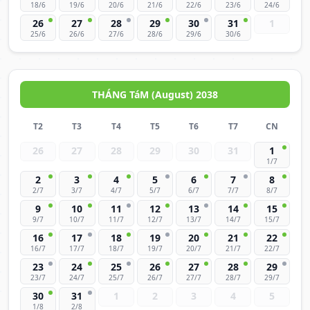
18/6
19/6
20/6
21/6
22/6
23/6
24/6
26
27
28
29
30
31
1
25/6
26/6
27/6
28/6
29/6
30/6
THÁNG TáM (August) 2038
T2
T3
T4
T5
T6
T7
CN
26
27
28
29
30
31
1
1/7
2
3
4
5
6
7
8
2/7
3/7
4/7
5/7
6/7
7/7
8/7
9
10
11
12
13
14
15
9/7
10/7
11/7
12/7
13/7
14/7
15/7
16
17
18
19
20
21
22
16/7
17/7
18/7
19/7
20/7
21/7
22/7
23
24
25
26
27
28
29
23/7
24/7
25/7
26/7
27/7
28/7
29/7
30
31
1
2
3
4
5
1/8
2/8