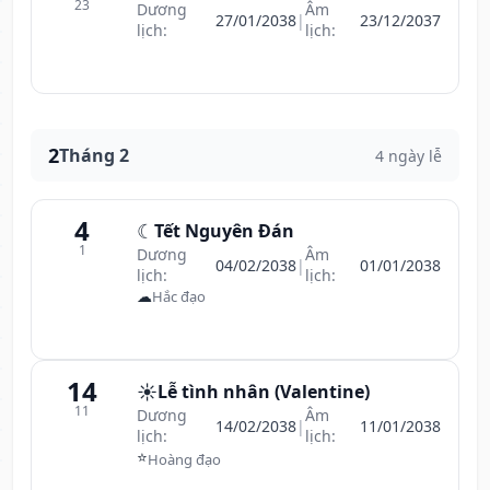
23
Dương
Âm
27/01/2038
|
23/12/2037
lịch:
lịch:
2
Tháng 2
4 ngày lễ
4
☾
Tết Nguyên Đán
1
Dương
Âm
04/02/2038
|
01/01/2038
lịch:
lịch:
☁
Hắc đạo
14
☀️
Lễ tình nhân (Valentine)
11
Dương
Âm
14/02/2038
|
11/01/2038
lịch:
lịch:
⭐
Hoàng đạo