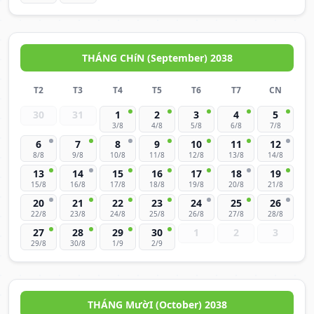
THÁNG CHíN (September) 2038
T2
T3
T4
T5
T6
T7
CN
30
31
1
2
3
4
5
3/8
4/8
5/8
6/8
7/8
6
7
8
9
10
11
12
8/8
9/8
10/8
11/8
12/8
13/8
14/8
13
14
15
16
17
18
19
15/8
16/8
17/8
18/8
19/8
20/8
21/8
20
21
22
23
24
25
26
22/8
23/8
24/8
25/8
26/8
27/8
28/8
27
28
29
30
1
2
3
29/8
30/8
1/9
2/9
THÁNG MườI (October) 2038