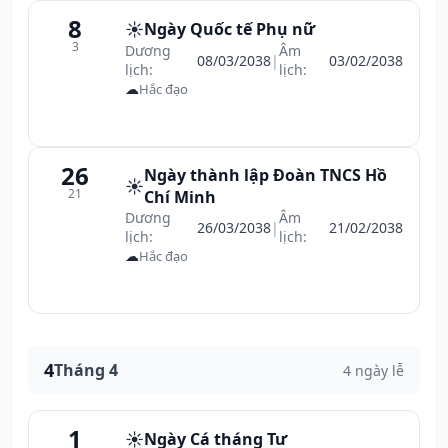
8
☀️
Ngày Quốc tế Phụ nữ
3
Dương
Âm
08/03/2038
|
03/02/2038
lịch:
lịch:
☁
Hắc đạo
26
Ngày thành lập Đoàn TNCS Hồ
☀️
21
Chí Minh
Dương
Âm
26/03/2038
|
21/02/2038
lịch:
lịch:
☁
Hắc đạo
4
Tháng 4
4 ngày lễ
1
☀️
Ngày Cá tháng Tư