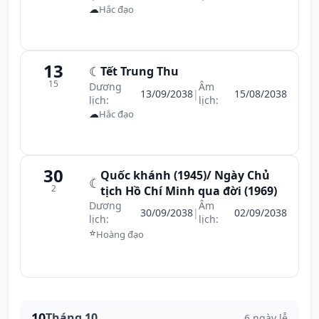
☁
Hắc đạo
13
☾
Tết Trung Thu
15
Dương
Âm
13/09/2038
|
15/08/2038
lịch:
lịch:
☁
Hắc đạo
30
Quốc khánh (1945)/ Ngày Chủ
☾
2
tịch Hồ Chí Minh qua đời (1969)
Dương
Âm
30/09/2038
|
02/09/2038
lịch:
lịch:
⭐
Hoàng đạo
10
Tháng 10
6 ngày lễ