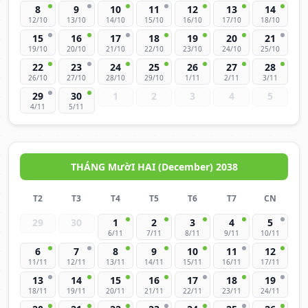
8
9
10
11
12
13
14
12/10
13/10
14/10
15/10
16/10
17/10
18/10
15
16
17
18
19
20
21
19/10
20/10
21/10
22/10
23/10
24/10
25/10
22
23
24
25
26
27
28
26/10
27/10
28/10
29/10
1/11
2/11
3/11
29
30
1
2
3
4
5
4/11
5/11
THÁNG MườI HAI (December) 2038
T2
T3
T4
T5
T6
T7
CN
29
30
1
2
3
4
5
6/11
7/11
8/11
9/11
10/11
6
7
8
9
10
11
12
11/11
12/11
13/11
14/11
15/11
16/11
17/11
13
14
15
16
17
18
19
18/11
19/11
20/11
21/11
22/11
23/11
24/11