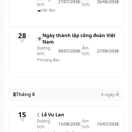
27/07/2038
|
26/06/2038
lịch:
lịch:
☁
Hắc đạo
28
Ngày thành lập công đoàn Việt
☀️
27
Nam
Dương
Âm
28/07/2038
|
27/06/2038
lịch:
lịch:
⭐
Hoàng đạo
8
Tháng 8
4 ngày lễ
15
☾
Lễ Vu Lan
15
Dương
Âm
15/08/2038
|
15/07/2038
lịch:
lịch: