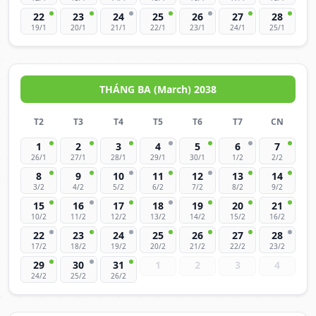
22
23
24
25
26
27
28
19/1
20/1
21/1
22/1
23/1
24/1
25/1
THÁNG BA (March) 2038
T2
T3
T4
T5
T6
T7
CN
1
2
3
4
5
6
7
26/1
27/1
28/1
29/1
30/1
1/2
2/2
8
9
10
11
12
13
14
3/2
4/2
5/2
6/2
7/2
8/2
9/2
15
16
17
18
19
20
21
10/2
11/2
12/2
13/2
14/2
15/2
16/2
22
23
24
25
26
27
28
17/2
18/2
19/2
20/2
21/2
22/2
23/2
29
30
31
1
2
3
4
24/2
25/2
26/2