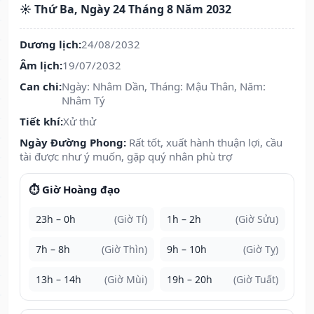
☀️ Thứ Ba, Ngày 24 Tháng 8 Năm 2032
Dương lịch:
24/08/2032
Âm lịch:
19/07/2032
Can chi:
Ngày: Nhâm Dần, Tháng: Mậu Thân, Năm:
Nhâm Tý
Tiết khí:
Xử thử
Ngày Đường Phong:
Rất tốt, xuất hành thuận lợi, cầu
tài được như ý muốn, gặp quý nhân phù trợ
⏱️ Giờ Hoàng đạo
23h – 0h
(Giờ Tí)
1h – 2h
(Giờ Sửu)
7h – 8h
(Giờ Thìn)
9h – 10h
(Giờ Tỵ)
13h – 14h
(Giờ Mùi)
19h – 20h
(Giờ Tuất)