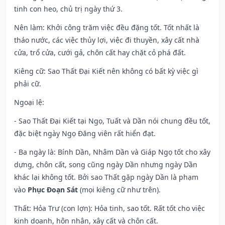
tinh con heo, chủ trị ngày thứ 3.
Nên làm
: Khởi công trăm việc đều đặng tốt. Tốt nhất là
tháo nước, các việc thủy lợi, việc đi thuyền, xây cất nhà
cửa, trổ cửa, cưới gả, chôn cất hay chặt cỏ phá đất.
Kiêng cữ
: Sao Thất Đại Kiết nên không có bất kỳ việc gì
phải cữ.
Ngoại lệ
:
- Sao Thất Đại Kiết tại Ngọ, Tuất và Dần nói chung đều tốt,
đặc biệt ngày Ngọ Đăng viên rất hiển đạt.
- Ba ngày là: Bính Dần, Nhâm Dần và Giáp Ngọ tốt cho xây
dựng, chôn cất, song cũng ngày Dần nhưng ngày Dần
khác lại không tốt. Bởi sao Thất gặp ngày Dần là phạm
vào
Phục Đoạn Sát
(mọi kiêng cữ như trên).
Thất: Hỏa Trư (con lợn): Hỏa tinh, sao tốt. Rất tốt cho việc
kinh doanh, hôn nhân, xây cất và chôn cất.