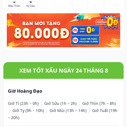
🐒
🐓
Mậu Thân
Kỷ Dậu
XEM TỐT XẤU NGÀY 24 THÁNG 8
Giờ Hoàng Đạo
Giờ Tí (23h – 0h)
;
Giờ Sửu (1h – 2h)
;
Giờ Thìn (7h – 8h)
;
Giờ Tỵ (9h – 10h)
;
Giờ Mùi (13h – 14h)
;
Giờ Tuất (19h
– 20h)