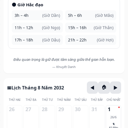
🌑 Giờ Hắc đạo
3h – 4h
(Giờ Dần)
5h – 6h
(Giờ Mão)
11h – 12h
(Giờ Ngọ)
15h – 16h
(Giờ Thân)
17h – 18h
(Giờ Dậu)
21h – 22h
(Giờ Hợi)
Điều quan trọng là giữ được tâm sáng giữa thế gian hỗn loạn.
— Khuyết Danh
Lịch Tháng 8 Năm 2032
THỨ HAI
THỨ BA
THỨ TƯ
THỨ NĂM
THỨ SÁU
THỨ BẢY
CHỦ NHẬT
26
27
28
29
30
31
1
26/6
🐈
Kỷ Mão