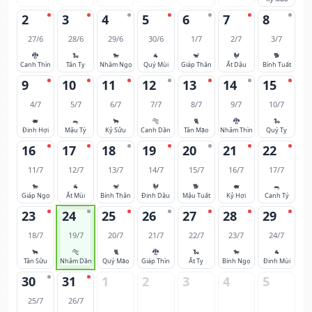
2
3
4
5
6
7
8
27/6
28/6
29/6
30/6
1/7
2/7
3/7
🐉
🐍
🐎
🐐
🐒
🐓
🐕
Canh Thìn
Tân Tỵ
Nhâm Ngọ
Quý Mùi
Giáp Thân
Ất Dậu
Bính Tuất
9
10
11
12
13
14
15
4/7
5/7
6/7
7/7
8/7
9/7
10/7
🐖
🐀
🐂
🐅
🐈
🐉
🐍
Đinh Hợi
Mậu Tý
Kỷ Sửu
Canh Dần
Tân Mão
Nhâm Thìn
Quý Tỵ
16
17
18
19
20
21
22
11/7
12/7
13/7
14/7
15/7
16/7
17/7
🐎
🐐
🐒
🐓
🐕
🐖
🐀
Giáp Ngọ
Ất Mùi
Bính Thân
Đinh Dậu
Mậu Tuất
Kỷ Hợi
Canh Tý
23
24
25
26
27
28
29
18/7
19/7
20/7
21/7
22/7
23/7
24/7
🐂
🐅
🐈
🐉
🐍
🐎
🐐
Tân Sửu
Nhâm Dần
Quý Mão
Giáp Thìn
Ất Tỵ
Bính Ngọ
Đinh Mùi
30
31
1
2
3
4
5
25/7
26/7