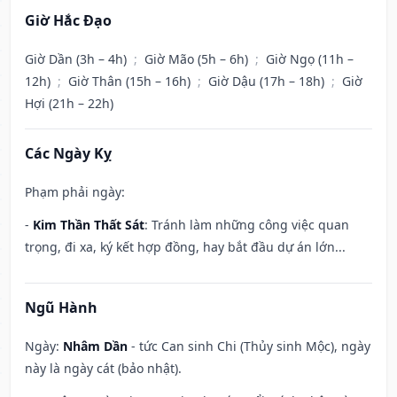
Giờ Hắc Đạo
Giờ Dần (3h – 4h)
;
Giờ Mão (5h – 6h)
;
Giờ Ngọ (11h –
12h)
;
Giờ Thân (15h – 16h)
;
Giờ Dậu (17h – 18h)
;
Giờ
Hợi (21h – 22h)
Các Ngày Kỵ
Phạm phải ngày:
-
Kim Thần Thất Sát
: Tránh làm những công việc quan
trọng, đi xa, ký kết hợp đồng, hay bắt đầu dự án lớn...
Ngũ Hành
Ngày:
Nhâm Dần
- tức Can sinh Chi (Thủy sinh Mộc), ngày
này là ngày cát (bảo nhật).