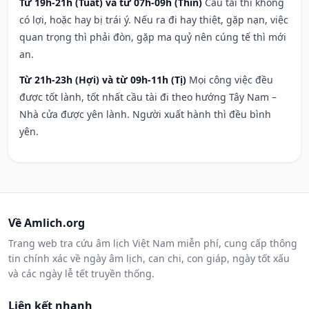
Từ 19h-21h (Tuất) và từ 07h-09h (Thìn)
Cầu tài thì không
có lợi, hoặc hay bị trái ý. Nếu ra đi hay thiệt, gặp nạn, việc
quan trọng thì phải đòn, gặp ma quỷ nên cúng tế thì mới
an.
Từ 21h-23h (Hợi) và từ 09h-11h (Tị)
Mọi công việc đều
được tốt lành, tốt nhất cầu tài đi theo hướng Tây Nam –
Nhà cửa được yên lành. Người xuất hành thì đều bình
yên.
Về Amlich.org
Trang web tra cứu âm lịch Việt Nam miễn phí, cung cấp thông
tin chính xác về ngày âm lịch, can chi, con giáp, ngày tốt xấu
và các ngày lễ tết truyền thống.
Liên kết nhanh