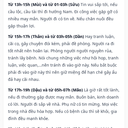
Từ 13h-15h (Mùi) và từ 01-03h (Sửu)
Tin vui sắp tới, nếu
cầu lộc, cầu tài thì đi hướng Nam. Đi công việc gặp gỡ có
nhiều may mắn. Người đi có tin về. Nếu chăn nuôi đều
gặp thuận lợi.
Từ 15h-17h (Thân) và từ 03h-05h (Dần)
Hay tranh luận,
cãi cọ, gây chuyện đói kém, phải đề phòng. Người ra đi
tốt nhất nên hoãn lại. Phòng người người nguyền rủa,
tránh lây bệnh. Nói chung những việc như hội họp, tranh
luận, việc quan,…nên tránh đi vào giờ này. Nếu bắt buộc
phải đi vào giờ này thì nên giữ miệng để hạn ché gây ẩu
đả hay cãi nhau.
Từ 17h-19h (Dậu) và từ 05h-07h (Mão)
Là giờ rất tốt lành,
nếu đi thường gặp được may mắn. Buôn bán, kinh doanh
có lời. Người đi sắp về nhà. Phụ nữ có tin mừng. Mọi việc
trong nhà đều hòa hợp. Nếu có bệnh cầu thì sẽ khỏi, gia
đình đều mạnh khỏe.