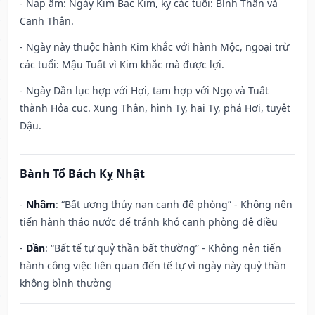
- Nạp âm: Ngày Kim Bạc Kim, kỵ các tuổi: Bính Thân và
Canh Thân.
- Ngày này thuộc hành Kim khắc với hành Mộc, ngoại trừ
các tuổi: Mậu Tuất vì Kim khắc mà được lợi.
- Ngày Dần lục hợp với Hợi, tam hợp với Ngọ và Tuất
thành Hỏa cục. Xung Thân, hình Tỵ, hại Tỵ, phá Hợi, tuyệt
Dậu.
Bành Tổ Bách Kỵ Nhật
-
Nhâm
: “Bất ương thủy nan canh đê phòng” - Không nên
tiến hành tháo nước để tránh khó canh phòng đê điều
-
Dần
: “Bất tế tự quỷ thần bất thường” - Không nên tiến
hành công việc liên quan đến tế tự vì ngày này quỷ thần
không bình thường