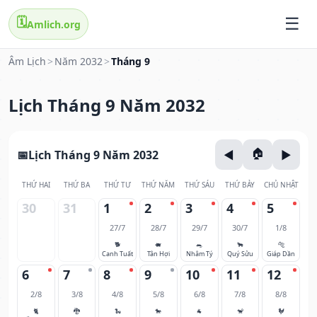
🗓️
Amlich.org
Âm Lịch
>
Năm 2032
>
Tháng 9
Lịch Tháng 9 Năm 2032
Lịch Tháng 9 Năm 2032
THỨ HAI
THỨ BA
THỨ TƯ
THỨ NĂM
THỨ SÁU
THỨ BẢY
CHỦ NHẬT
30
31
1
2
3
4
5
27/7
28/7
29/7
30/7
1/8
🐕
🐖
🐀
🐂
🐅
Canh Tuất
Tân Hợi
Nhâm Tý
Quý Sửu
Giáp Dần
6
7
8
9
10
11
12
2/8
3/8
4/8
5/8
6/8
7/8
8/8
🐈
🐉
🐍
🐎
🐐
🐒
🐓