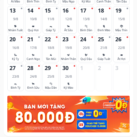
Ất Mão
Bính Thìn
Đinh Tỵ
Mậu Ngọ
Kỷ Mùi
Canh Thân
Tân Dậu
13
14
15
16
17
18
19
9/8
10/8
11/8
12/8
13/8
14/8
15/8
🐕
🐖
🐀
🐂
🐅
🐈
🐉
Nhâm Tuất
Quý Hợi
Giáp Tý
Ất Sửu
Bính Dần
Đinh Mão
Mậu Thìn
20
21
22
23
24
25
26
16/8
17/8
18/8
19/8
20/8
21/8
22/8
🐍
🐎
🐐
🐒
🐓
🐕
🐖
Kỷ Tỵ
Canh Ngọ
Tân Mùi
Nhâm Thân
Quý Dậu
Giáp Tuất
Ất Hợi
27
28
29
30
1
2
3
23/8
24/8
25/8
26/8
🐀
🐂
🐅
🐈
Bính Tý
Đinh Sửu
Mậu Dần
Kỷ Mão