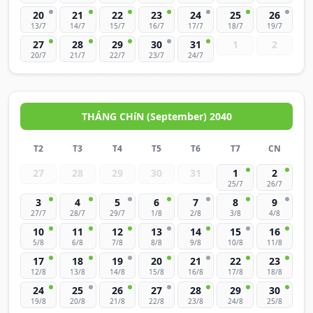
20
21
22
23
24
25
26
13/7
14/7
15/7
16/7
17/7
18/7
19/7
27
28
29
30
31
1
2
20/7
21/7
22/7
23/7
24/7
THÁNG CHíN (September) 2040
T2
T3
T4
T5
T6
T7
CN
27
28
29
30
31
1
2
25/7
26/7
3
4
5
6
7
8
9
27/7
28/7
29/7
1/8
2/8
3/8
4/8
10
11
12
13
14
15
16
5/8
6/8
7/8
8/8
9/8
10/8
11/8
17
18
19
20
21
22
23
12/8
13/8
14/8
15/8
16/8
17/8
18/8
24
25
26
27
28
29
30
19/8
20/8
21/8
22/8
23/8
24/8
25/8