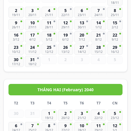
18/11
2
3
4
5
6
7
8
19/11
20/11
21/11
22/11
23/11
24/11
25/11
9
10
11
12
13
14
15
26/11
27/11
28/11
29/11
30/11
1/12
2/12
16
17
18
19
20
21
22
3/12
4/12
5/12
6/12
7/12
8/12
9/12
23
24
25
26
27
28
29
10/12
11/12
12/12
13/12
14/12
15/12
16/12
30
31
1
2
3
4
5
17/12
18/12
THÁNG HAI (February) 2040
T2
T3
T4
T5
T6
T7
CN
30
31
1
2
3
4
5
19/12
20/12
21/12
22/12
23/12
6
7
8
9
10
11
12
24/12
25/12
26/12
27/12
28/12
29/12
1/1