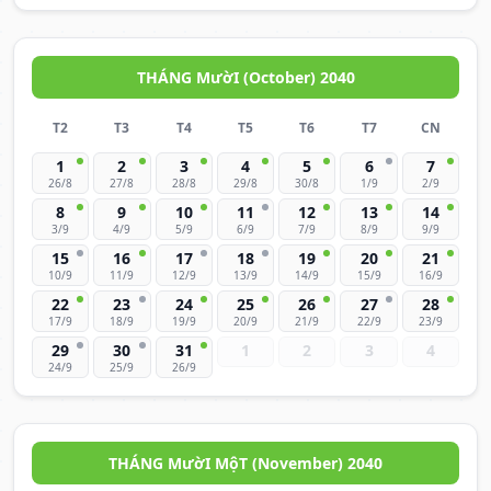
THÁNG MườI (October) 2040
T2
T3
T4
T5
T6
T7
CN
1
2
3
4
5
6
7
26/8
27/8
28/8
29/8
30/8
1/9
2/9
8
9
10
11
12
13
14
3/9
4/9
5/9
6/9
7/9
8/9
9/9
15
16
17
18
19
20
21
10/9
11/9
12/9
13/9
14/9
15/9
16/9
22
23
24
25
26
27
28
17/9
18/9
19/9
20/9
21/9
22/9
23/9
29
30
31
1
2
3
4
24/9
25/9
26/9
THÁNG MườI MộT (November) 2040