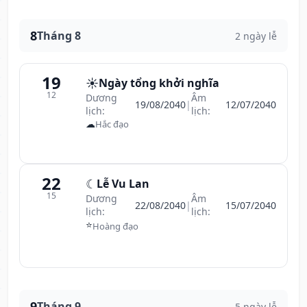
8
Tháng 8
2 ngày lễ
19
☀️
Ngày tổng khởi nghĩa
12
Dương
Âm
19/08/2040
|
12/07/2040
lịch:
lịch:
☁
Hắc đạo
22
☾
Lễ Vu Lan
15
Dương
Âm
22/08/2040
|
15/07/2040
lịch:
lịch:
⭐
Hoàng đạo
9
Tháng 9
5 ngày lễ