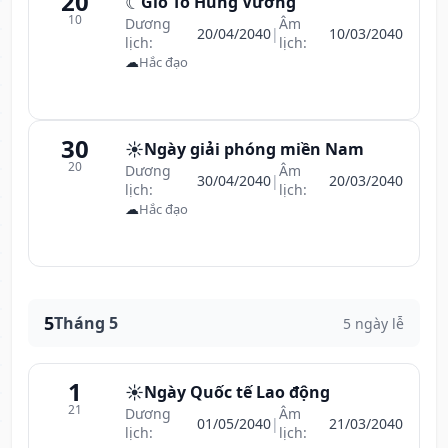
20
☾
Giỗ Tổ Hùng Vương
10
Dương
Âm
20/04/2040
|
10/03/2040
lịch:
lịch:
☁
Hắc đạo
30
☀️
Ngày giải phóng miền Nam
20
Dương
Âm
30/04/2040
|
20/03/2040
lịch:
lịch:
☁
Hắc đạo
5
Tháng 5
5 ngày lễ
1
☀️
Ngày Quốc tế Lao động
21
Dương
Âm
01/05/2040
|
21/03/2040
lịch:
lịch: