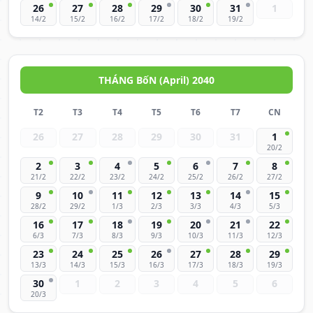
26
27
28
29
30
31
1
14/2
15/2
16/2
17/2
18/2
19/2
THÁNG BốN (April) 2040
T2
T3
T4
T5
T6
T7
CN
26
27
28
29
30
31
1
20/2
2
3
4
5
6
7
8
21/2
22/2
23/2
24/2
25/2
26/2
27/2
9
10
11
12
13
14
15
28/2
29/2
1/3
2/3
3/3
4/3
5/3
16
17
18
19
20
21
22
6/3
7/3
8/3
9/3
10/3
11/3
12/3
23
24
25
26
27
28
29
13/3
14/3
15/3
16/3
17/3
18/3
19/3
30
1
2
3
4
5
6
20/3