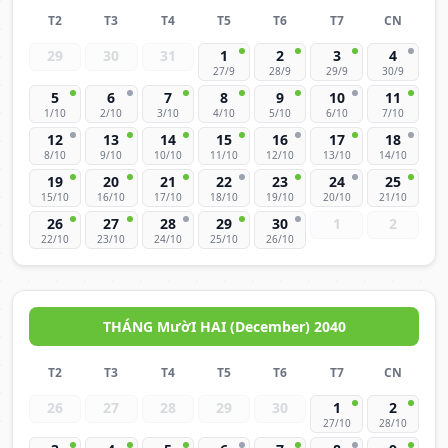
T2
T3
T4
T5
T6
T7
CN
29
30
31
1
2
3
4
27/9
28/9
29/9
30/9
5
6
7
8
9
10
11
1/10
2/10
3/10
4/10
5/10
6/10
7/10
12
13
14
15
16
17
18
8/10
9/10
10/10
11/10
12/10
13/10
14/10
19
20
21
22
23
24
25
15/10
16/10
17/10
18/10
19/10
20/10
21/10
26
27
28
29
30
1
2
22/10
23/10
24/10
25/10
26/10
THÁNG MườI HAI (December) 2040
T2
T3
T4
T5
T6
T7
CN
26
27
28
29
30
1
2
27/10
28/10