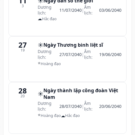
11
☀️
Ngày dân số thế giới
3
Dương
Âm
11/07/2040
|
03/06/2040
lịch:
lịch:
☁
Hắc đạo
27
☀️
Ngày Thương binh liệt sĩ
19
Dương
Âm
27/07/2040
|
19/06/2040
lịch:
lịch:
⭐
Hoàng đạo
28
Ngày thành lập công đoàn Việt
☀️
20
Nam
Dương
Âm
28/07/2040
|
20/06/2040
lịch:
lịch:
⭐
☁
Hoàng đạo
Hắc đạo