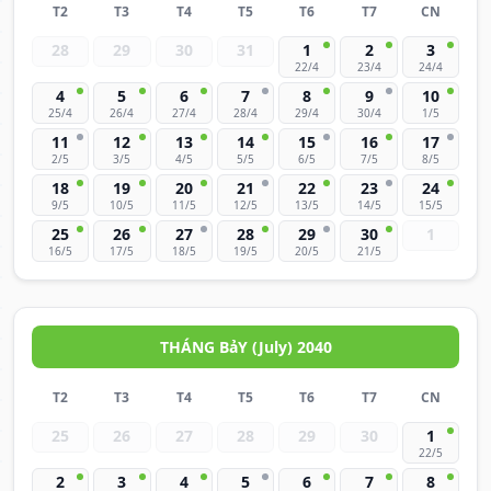
T2
T3
T4
T5
T6
T7
CN
28
29
30
31
1
2
3
22/4
23/4
24/4
4
5
6
7
8
9
10
25/4
26/4
27/4
28/4
29/4
30/4
1/5
11
12
13
14
15
16
17
2/5
3/5
4/5
5/5
6/5
7/5
8/5
18
19
20
21
22
23
24
9/5
10/5
11/5
12/5
13/5
14/5
15/5
25
26
27
28
29
30
1
16/5
17/5
18/5
19/5
20/5
21/5
THÁNG BảY (July) 2040
T2
T3
T4
T5
T6
T7
CN
25
26
27
28
29
30
1
22/5
2
3
4
5
6
7
8