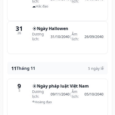
lịch:
lịch:
☁
Hắc đạo
31
☀️
Ngày Hallowen
26
Dương
Âm
31/10/2040
|
26/09/2040
lịch:
lịch:
11
Tháng 11
5 ngày lễ
9
☀️
Ngày pháp luật Việt Nam
5
Dương
Âm
09/11/2040
|
05/10/2040
lịch:
lịch:
⭐
Hoàng đạo