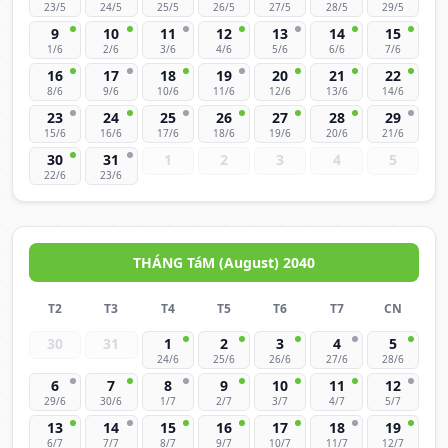
23/5
24/5
25/5
26/5
27/5
28/5
29/5
9
10
11
12
13
14
15
1/6
2/6
3/6
4/6
5/6
6/6
7/6
16
17
18
19
20
21
22
8/6
9/6
10/6
11/6
12/6
13/6
14/6
23
24
25
26
27
28
29
15/6
16/6
17/6
18/6
19/6
20/6
21/6
30
31
1
2
3
4
5
22/6
23/6
THÁNG TáM (August) 2040
T2
T3
T4
T5
T6
T7
CN
30
31
1
2
3
4
5
24/6
25/6
26/6
27/6
28/6
6
7
8
9
10
11
12
29/6
30/6
1/7
2/7
3/7
4/7
5/7
13
14
15
16
17
18
19
6/7
7/7
8/7
9/7
10/7
11/7
12/7