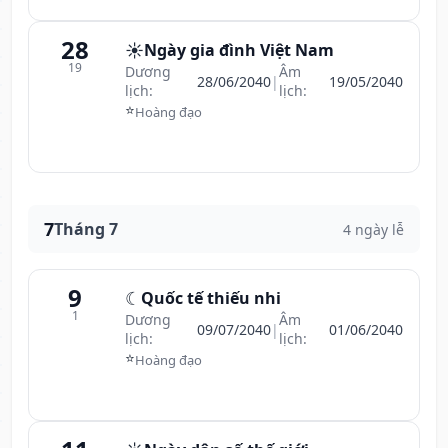
28
☀️
Ngày gia đình Việt Nam
19
Dương
Âm
28/06/2040
|
19/05/2040
lịch:
lịch:
⭐
Hoàng đạo
7
Tháng 7
4 ngày lễ
9
☾
Quốc tế thiếu nhi
1
Dương
Âm
09/07/2040
|
01/06/2040
lịch:
lịch:
⭐
Hoàng đạo