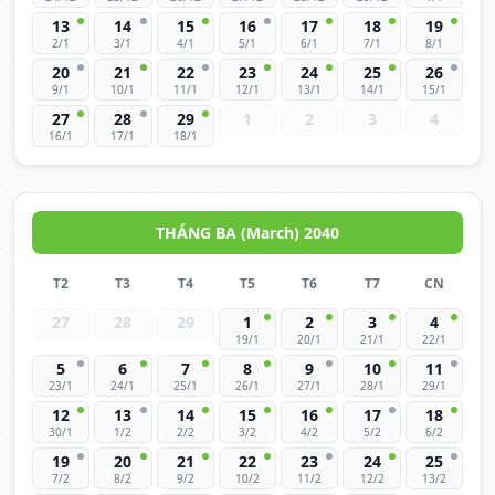
13
14
15
16
17
18
19
2/1
3/1
4/1
5/1
6/1
7/1
8/1
20
21
22
23
24
25
26
9/1
10/1
11/1
12/1
13/1
14/1
15/1
27
28
29
1
2
3
4
16/1
17/1
18/1
THÁNG BA (March) 2040
T2
T3
T4
T5
T6
T7
CN
27
28
29
1
2
3
4
19/1
20/1
21/1
22/1
5
6
7
8
9
10
11
23/1
24/1
25/1
26/1
27/1
28/1
29/1
12
13
14
15
16
17
18
30/1
1/2
2/2
3/2
4/2
5/2
6/2
19
20
21
22
23
24
25
7/2
8/2
9/2
10/2
11/2
12/2
13/2