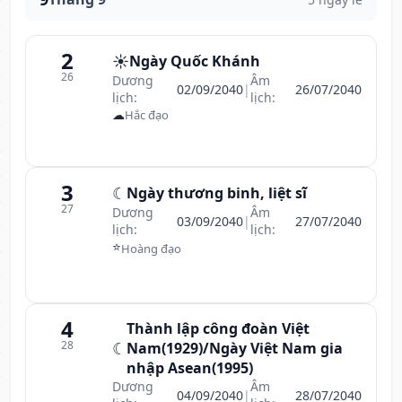
2
☀️
Ngày Quốc Khánh
26
Dương
Âm
02/09/2040
|
26/07/2040
lịch:
lịch:
☁
Hắc đạo
3
☾
Ngày thương binh, liệt sĩ
27
Dương
Âm
03/09/2040
|
27/07/2040
lịch:
lịch:
⭐
Hoàng đạo
4
Thành lập công đoàn Việt
28
☾
Nam(1929)/Ngày Việt Nam gia
nhập Asean(1995)
Dương
Âm
04/09/2040
|
28/07/2040