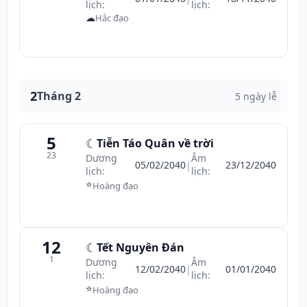
lịch:
lịch:
☁
Hắc đạo
2
Tháng 2
5 ngày lễ
5
☾
Tiễn Táo Quân về trời
23
Dương
Âm
05/02/2040
|
23/12/2040
lịch:
lịch:
⭐
Hoàng đạo
12
☾
Tết Nguyên Đán
1
Dương
Âm
12/02/2040
|
01/01/2040
lịch:
lịch:
⭐
Hoàng đạo