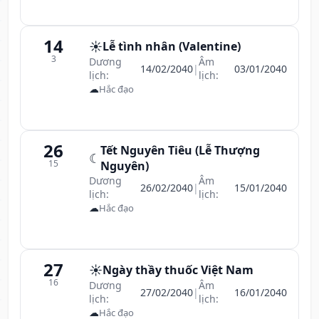
14
☀️
Lễ tình nhân (Valentine)
3
Dương
Âm
14/02/2040
|
03/01/2040
lịch:
lịch:
☁
Hắc đạo
26
Tết Nguyên Tiêu (Lễ Thượng
☾
15
Nguyên)
Dương
Âm
26/02/2040
|
15/01/2040
lịch:
lịch:
☁
Hắc đạo
27
☀️
Ngày thầy thuốc Việt Nam
16
Dương
Âm
27/02/2040
|
16/01/2040
lịch:
lịch:
☁
Hắc đạo