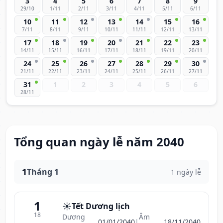
3
4
5
6
7
8
9
29/10
1/11
2/11
3/11
4/11
5/11
6/11
10
11
12
13
14
15
16
7/11
8/11
9/11
10/11
11/11
12/11
13/11
17
18
19
20
21
22
23
14/11
15/11
16/11
17/11
18/11
19/11
20/11
24
25
26
27
28
29
30
21/11
22/11
23/11
24/11
25/11
26/11
27/11
31
1
2
3
4
5
6
28/11
Tổng quan ngày lễ năm 2040
1
Tháng 1
1 ngày lễ
1
☀️
Tết Dương lịch
18
Dương
Âm
01/01/2040
|
18/11/2040