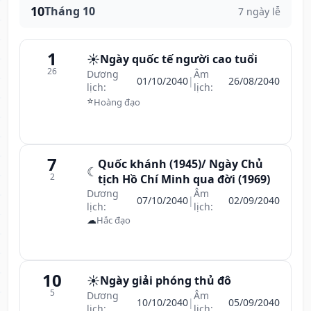
10
Tháng 10
7 ngày lễ
1
☀️
Ngày quốc tế người cao tuổi
26
Dương
Âm
01/10/2040
|
26/08/2040
lịch:
lịch:
⭐
Hoàng đạo
7
Quốc khánh (1945)/ Ngày Chủ
☾
2
tịch Hồ Chí Minh qua đời (1969)
Dương
Âm
07/10/2040
|
02/09/2040
lịch:
lịch:
☁
Hắc đạo
10
☀️
Ngày giải phóng thủ đô
5
Dương
Âm
10/10/2040
|
05/09/2040
lịch:
lịch: