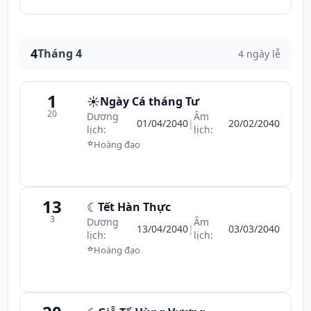
4
Tháng 4
4 ngày lễ
1
☀️
Ngày Cá tháng Tư
20
Dương
Âm
01/04/2040
|
20/02/2040
lịch:
lịch:
⭐
Hoàng đạo
13
☾
Tết Hàn Thực
3
Dương
Âm
13/04/2040
|
03/03/2040
lịch:
lịch:
⭐
Hoàng đạo