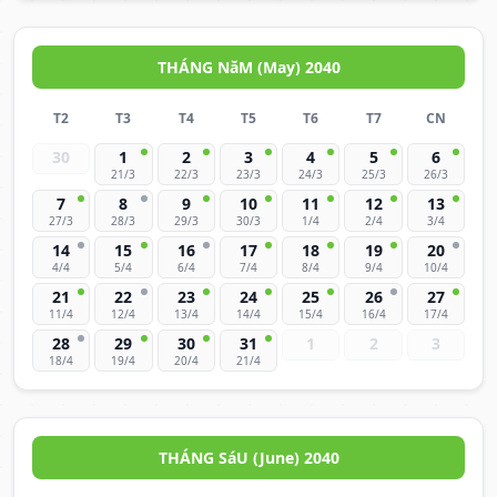
THÁNG NăM (May) 2040
T2
T3
T4
T5
T6
T7
CN
30
1
2
3
4
5
6
21/3
22/3
23/3
24/3
25/3
26/3
7
8
9
10
11
12
13
27/3
28/3
29/3
30/3
1/4
2/4
3/4
14
15
16
17
18
19
20
4/4
5/4
6/4
7/4
8/4
9/4
10/4
21
22
23
24
25
26
27
11/4
12/4
13/4
14/4
15/4
16/4
17/4
28
29
30
31
1
2
3
18/4
19/4
20/4
21/4
THÁNG SáU (June) 2040