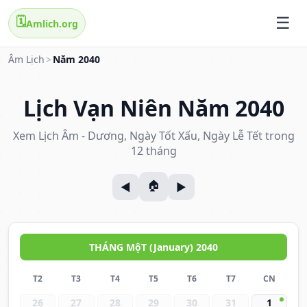
🗓️
Amlich.org
Âm Lịch
>
Năm 2040
Lịch Vạn Niên Năm 2040
Xem Lịch Âm - Dương, Ngày Tốt Xấu, Ngày Lễ Tết trong
12 tháng
THÁNG MộT (January) 2040
T2
T3
T4
T5
T6
T7
CN
26
27
28
29
30
31
1