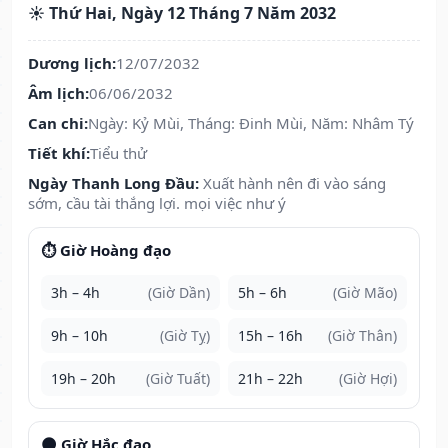
☀️ Thứ Hai, Ngày 12 Tháng 7 Năm 2032
Dương lịch:
12/07/2032
Âm lịch:
06/06/2032
Can chi:
Ngày: Kỷ Mùi, Tháng: Đinh Mùi, Năm: Nhâm Tý
Tiết khí:
Tiểu thử
Ngày Thanh Long Đầu:
Xuất hành nên đi vào sáng
sớm, cầu tài thắng lợi. mọi việc như ý
⏱️ Giờ Hoàng đạo
3h – 4h
(Giờ Dần)
5h – 6h
(Giờ Mão)
9h – 10h
(Giờ Tỵ)
15h – 16h
(Giờ Thân)
19h – 20h
(Giờ Tuất)
21h – 22h
(Giờ Hợi)
🌑 Giờ Hắc đạo