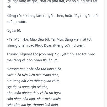
lợi, đặt táng kê gác, chặt cỏ phá đất, cắt áo cũng đều rất
tốt.
Kiêng cữ
: Sửa hay làm thuyền chèo, hoặc đẩy thuyền mới
xuống nước.
Ngoại lệ
:
- Tại Mùi, Hợi, Mão đều tốt. Tại Mùi: đăng viên rất tốt
nhưng phạm vào Phục Đoạn (Kiêng cữ như trên).
Trương: Nguyệt Lộc (con nai): Nguyệt tinh, sao tốt. Việc
mai táng và hôn nhân thuận lợi.
“Trương tinh nhật hảo tạo long hiên,
Niên niên tiện kiến tiến trang điền,
Mai táng bất cửu thăng quan chức,
Đại đại vi quan cận Đế tiền,
Khai môn phóng thủy chiêu tài bạch,
Hôn nhân hòa hợp, phúc miên miên.
Điền tàm đại lợi, thương khố mãn,