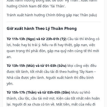
Xuất hành hướng Đông Bắc để đón 'Hỷ Thần'. Xuất hành
hướng Chính Nam để đón 'Tài Thần'.
Tránh xuất hành hướng Chính Đông gặp Hạc Thần (xấu)
Giờ xuất hành Theo Lý Thuần Phong
Từ 11h-13h (Ngọ) và từ 23h-01h (Tý)
Cầu tài thì không có
lợi, hoặc hay bị trái ý. Nếu ra đi hay thiệt, gặp nạn, việc
quan trọng thì phải đòn, gặp ma quỷ nên cúng tế thì mới
an.
Từ 13h-15h (Mùi) và từ 01-03h (Sửu)
Mọi công việc đều
được tốt lành, tốt nhất cầu tài đi theo hướng Tây Nam –
Nhà cửa được yên lành. Người xuất hành thì đều bình
yên.
Từ 15h-17h (Thân) và từ 03h-05h (Dần)
Mưu sự khó
thành, cầu lộc, cầu tài mờ mịt. Kiện cáo tốt nhất nên hoãn
lại. Người đi xa chưa có tin về. Mất tiền, mất của nếu đi