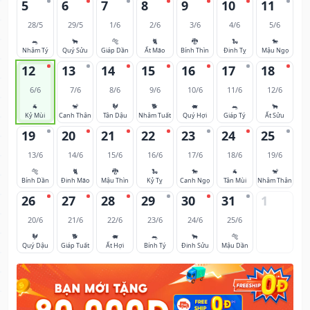
5
6
7
8
9
10
11
28/5
29/5
1/6
2/6
3/6
4/6
5/6
🐀
🐂
🐅
🐈
🐉
🐍
🐎
Nhâm Tý
Quý Sửu
Giáp Dần
Ất Mão
Bính Thìn
Đinh Tỵ
Mậu Ngọ
12
13
14
15
16
17
18
6/6
7/6
8/6
9/6
10/6
11/6
12/6
🐐
🐒
🐓
🐕
🐖
🐀
🐂
Kỷ Mùi
Canh Thân
Tân Dậu
Nhâm Tuất
Quý Hợi
Giáp Tý
Ất Sửu
19
20
21
22
23
24
25
13/6
14/6
15/6
16/6
17/6
18/6
19/6
🐅
🐈
🐉
🐍
🐎
🐐
🐒
Bính Dần
Đinh Mão
Mậu Thìn
Kỷ Tỵ
Canh Ngọ
Tân Mùi
Nhâm Thân
26
27
28
29
30
31
1
20/6
21/6
22/6
23/6
24/6
25/6
🐓
🐕
🐖
🐀
🐂
🐅
Quý Dậu
Giáp Tuất
Ất Hợi
Bính Tý
Đinh Sửu
Mậu Dần