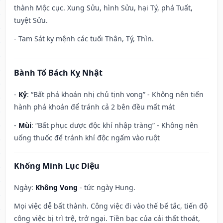
thành Mộc cục. Xung Sửu, hình Sửu, hại Tý, phá Tuất,
tuyệt Sửu.
- Tam Sát kỵ mệnh các tuổi Thân, Tý, Thìn.
Bành Tổ Bách Kỵ Nhật
-
Kỷ
: “Bất phá khoán nhị chủ tịnh vong” - Không nên tiến
hành phá khoán để tránh cả 2 bên đều mất mát
-
Mùi
: “Bất phục dược độc khí nhập tràng” - Không nên
uống thuốc để tránh khí độc ngấm vào ruột
Khổng Minh Lục Diệu
Ngày:
Không Vong
- tức ngày Hung.
Mọi việc dễ bất thành. Công việc đi vào thế bế tắc, tiến độ
công việc bị trì trệ, trở ngại. Tiền bạc của cải thất thoát,