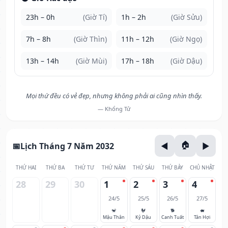
23h – 0h
(Giờ Tí)
1h – 2h
(Giờ Sửu)
7h – 8h
(Giờ Thìn)
11h – 12h
(Giờ Ngọ)
13h – 14h
(Giờ Mùi)
17h – 18h
(Giờ Dậu)
Mọi thứ đều có vẻ đẹp, nhưng không phải ai cũng nhìn thấy.
— Khổng Tử
Lịch Tháng 7 Năm 2032
THỨ HAI
THỨ BA
THỨ TƯ
THỨ NĂM
THỨ SÁU
THỨ BẢY
CHỦ NHẬT
28
29
30
1
2
3
4
24/5
25/5
26/5
27/5
🐒
🐓
🐕
🐖
Mậu Thân
Kỷ Dậu
Canh Tuất
Tân Hợi