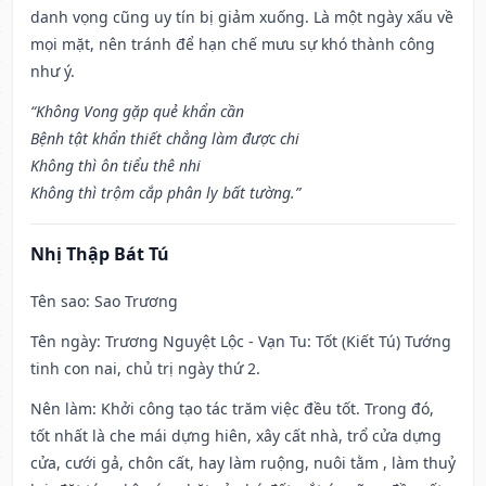
danh vọng cũng uy tín bị giảm xuống. Là một ngày xấu về
mọi mặt, nên tránh để hạn chế mưu sự khó thành công
như ý.
“Không Vong gặp quẻ khẩn cần
Bệnh tật khẩn thiết chẳng làm được chi
Không thì ôn tiểu thê nhi
Không thì trộm cắp phân ly bất tường.”
Nhị Thập Bát Tú
Tên sao
: Sao Trương
Tên ngày
: Trương Nguyệt Lộc - Vạn Tu: Tốt (Kiết Tú) Tướng
tinh con nai, chủ trị ngày thứ 2.
Nên làm
: Khởi công tạo tác trăm việc đều tốt. Trong đó,
tốt nhất là che mái dựng hiên, xây cất nhà, trổ cửa dựng
cửa, cưới gả, chôn cất, hay làm ruộng, nuôi tằm , làm thuỷ