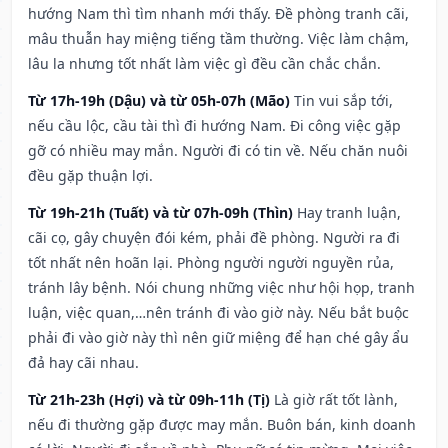
hướng Nam thì tìm nhanh mới thấy. Đề phòng tranh cãi,
mâu thuẫn hay miệng tiếng tầm thường. Việc làm chậm,
lâu la nhưng tốt nhất làm việc gì đều cần chắc chắn.
Từ 17h-19h (Dậu) và từ 05h-07h (Mão)
Tin vui sắp tới,
nếu cầu lộc, cầu tài thì đi hướng Nam. Đi công việc gặp
gỡ có nhiều may mắn. Người đi có tin về. Nếu chăn nuôi
đều gặp thuận lợi.
Từ 19h-21h (Tuất) và từ 07h-09h (Thìn)
Hay tranh luận,
cãi cọ, gây chuyện đói kém, phải đề phòng. Người ra đi
tốt nhất nên hoãn lại. Phòng người người nguyền rủa,
tránh lây bệnh. Nói chung những việc như hội họp, tranh
luận, việc quan,…nên tránh đi vào giờ này. Nếu bắt buộc
phải đi vào giờ này thì nên giữ miệng để hạn ché gây ẩu
đả hay cãi nhau.
Từ 21h-23h (Hợi) và từ 09h-11h (Tị)
Là giờ rất tốt lành,
nếu đi thường gặp được may mắn. Buôn bán, kinh doanh