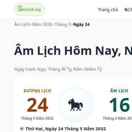
🗓️
Trang chủ
🔄
C
Amlich.org
Âm Lịch
>
Năm 2032
>
Tháng 5
>
Ngày 24
Âm Lịch Hôm Nay, N
Ngày Canh Ngọ, Tháng Ất Tỵ, Năm Nhâm Tý
DƯƠNG LỊCH
ÂM LỊCH
24
16
🐎
Tháng 5 Năm 2032
Tháng 4 Năm 20
☀️ Thứ Hai, Ngày 24 Tháng 5 Năm 2032