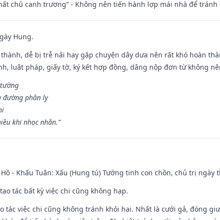
 thất chủ canh trương” - Không nên tiến hành lợp mái nhà để tránh 
ngày Hung.
 thành, dễ bị trễ nải hay gặp chuyện dây dưa nên rất khó hoàn th
ính, luật pháp, giấy tờ, ký kết hợp đồng, dâng nộp đơn từ không nên
 tường
a đường phân ly
hi
iều khi nhọc nhằn.”
Hồ - Khấu Tuân: Xấu (Hung tú) Tướng tinh con chồn, chủ trị ngày t
tạo tác bất kỳ việc chi cũng không hạp.
o tác việc chi cũng không tránh khỏi hại. Nhất là cưới gả, đóng giườ