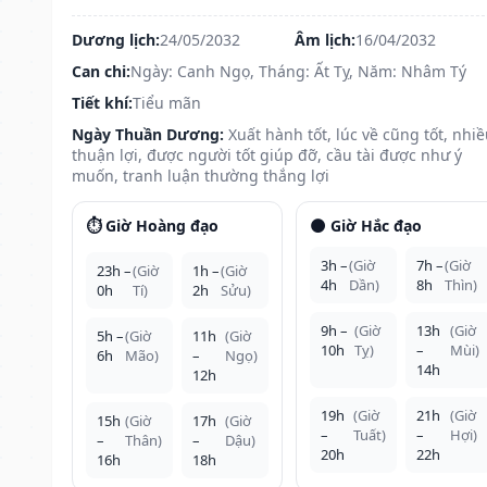
Dương lịch:
24/05/2032
Âm lịch:
16/04/2032
Can chi:
Ngày: Canh Ngọ, Tháng: Ất Tỵ, Năm: Nhâm Tý
Tiết khí:
Tiểu mãn
Ngày Thuần Dương:
Xuất hành tốt, lúc về cũng tốt, nhi
thuận lợi, được người tốt giúp đỡ, cầu tài được như ý
muốn, tranh luận thường thắng lợi
⏱️ Giờ Hoàng đạo
🌑 Giờ Hắc đạo
3h –
(Giờ
7h –
(Giờ
23h –
(Giờ
1h –
(Giờ
4h
Dần)
8h
Thìn)
0h
Tí)
2h
Sửu)
9h –
(Giờ
13h
(Giờ
5h –
(Giờ
11h
(Giờ
10h
Tỵ)
–
Mùi)
6h
Mão)
–
Ngọ)
14h
12h
19h
(Giờ
21h
(Giờ
15h
(Giờ
17h
(Giờ
–
Tuất)
–
Hợi)
–
Thân)
–
Dậu)
20h
22h
16h
18h