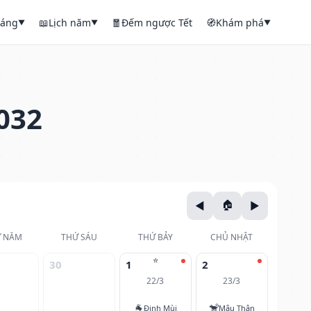
háng
📖
Lịch năm
🧧
Đếm ngược Tết
🧭
Khám phá
▼
▼
▼
032
 NĂM
THỨ SÁU
THỨ BẢY
CHỦ NHẬT
⭐
30
1
2
22/3
23/3
🐐
🐒
Đinh Mùi
Mậu Thân