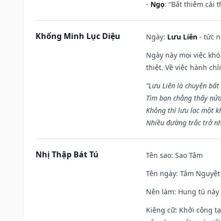
-
Ngọ
: “Bất thiêm cái
Khổng Minh Lục Diệu
Ngày:
Lưu Liên
- tức 
Ngày này mọi việc khó
thiệt. Về việc hành ch
“Lưu Liên là chuyện bất
Tìm bạn chẳng thấy nử
Không thì lưu lạc một k
Nhiều đường trắc trở nh
Nhị Thập Bát Tú
Tên sao
: Sao Tâm
Tên ngày
: Tâm Nguyệt 
Nên làm
: Hung tú này 
Kiêng cữ
: Khởi công tạ