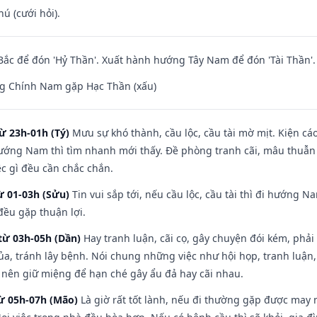
hú (cưới hỏi).
ắc để đón 'Hỷ Thần'. Xuất hành hướng Tây Nam để đón 'Tài Thần'.
g Chính Nam gặp Hạc Thần (xấu)
ừ 23h-01h (Tý)
Mưu sự khó thành, cầu lộc, cầu tài mờ mịt. Kiện cáo
hướng Nam thì tìm nhanh mới thấy. Đề phòng tranh cãi, mâu thuẫn
ệc gì đều cần chắc chắn.
ừ 01-03h (Sửu)
Tin vui sắp tới, nếu cầu lộc, cầu tài thì đi hướng 
đều gặp thuận lợi.
từ 03h-05h (Dần)
Hay tranh luận, cãi cọ, gây chuyện đói kém, phải
a, tránh lây bệnh. Nói chung những việc như hội họp, tranh luận,
ì nên giữ miệng để hạn ché gây ẩu đả hay cãi nhau.
từ 05h-07h (Mão)
Là giờ rất tốt lành, nếu đi thường gặp được may 