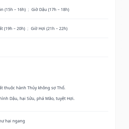
ân (15h – 16h)
;
Giờ Dậu (17h – 18h)
ất (19h – 20h)
;
Giờ Hợi (21h – 22h)
uất thuộc hành Thủy không sợ Thổ.
hình Dậu, hại Sửu, phá Mão, tuyệt Hợi.
 hư hại ngang