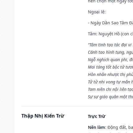
nên chọn một ngày tốt 
Ngoại lệ
:
- Ngày Dần Sao Tâm Đă
Tâm: Nguyệt Hồ (con ch
“Tâm tinh tạo tác đại vi
Cánh tao hình tụng, ngụ
Ngỗ nghịch quan phi, đi
Mai táng tốt bộc tử tươ
Hôn nhân nhược thị phù
Tử tử nhi vong tự mãn 
Tam niên chi nội liên tạ
Sự sự giáo quân một th
Thập Nhị Kiến Trừ
Trực Trừ
Nên làm
: Động đất, b