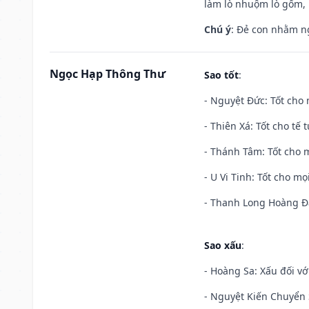
làm lò nhuộm lò gốm,
Chú ý
: Đẻ con nhằm n
Ngọc Hạp Thông Thư
Sao tốt
:
- Nguyệt Đức: Tốt cho 
- Thiên Xá: Tốt cho tế 
- Thánh Tâm: Tốt cho m
- U Vi Tinh: Tốt cho mọi
- Thanh Long Hoàng Đạ
Sao xấu
:
- Hoàng Sa: Xấu đối vớ
- Nguyệt Kiến Chuyển S