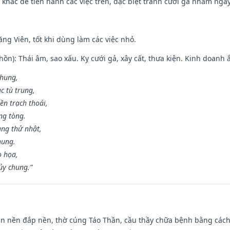
khác để tiến hành các việc trên, đặc biệt tránh cưới gả nhằm ngày
ng Viên, tốt khi dùng làm các việc nhỏ.
ồn): Thái âm, sao xấu. Kỵ cưới gả, xây cất, thưa kiện. Kinh doanh ắ
 hung,
c tù trung,
ền trạch thoái,
ng tòng.
ng thử nhật,
hung.
o họa,
ủy chung.”
an nền đắp nền, thờ cúng Táo Thần, cầu thầy chữa bệnh bằng cách