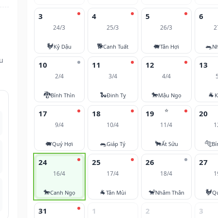
3
4
5
6
24/3
25/3
26/3
2
🐓
🐕
🐖
🐀
Kỷ Dậu
Canh Tuất
Tân Hợi
N
ều
10
11
12
13
2/4
3/4
4/4
🐉
🐍
🐎
🐐
Bính Thìn
Đinh Tỵ
Mậu Ngọ
K
⭐
17
18
19
20
9/4
10/4
11/4
1
🐖
🐀
🐂
🐅
Quý Hợi
Giáp Tý
Ất Sửu
Bí
24
25
26
27
16/4
17/4
18/4
1
🐎
🐐
🐒
🐓
Canh Ngọ
Tân Mùi
Nhâm Thân
Q
31
1
2
3