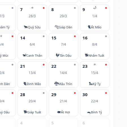
⭐
🌙
7
8
9
7/3
28/3
29/3
1/4
🐂
🐅
🐈
hâm Tý
Quý Sửu
Giáp Dần
Ất Mão
⭐
14
15
16
5/4
6/4
7/4
8/4
🐒
🐓
🐕
ỷ Mùi
Canh Thân
Tân Dậu
Nhâm Tuất
⭐
21
22
23
2/4
13/4
14/4
15/4
🐈
🐉
🐍
nh Dần
Đinh Mão
Mậu Thìn
Kỷ Tỵ
28
29
30
9/4
20/4
21/4
22/4
🐕
🐖
🐀
uý Dậu
Giáp Tuất
Ất Hợi
Bính Tý
4
5
6