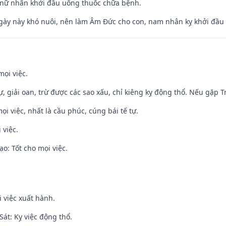
 nữ nhân khởi đầu uống thuốc chữa bệnh.
gày này khó nuôi, nên làm Âm Đức cho con, nam nhân kỵ khởi đầu
mọi việc.
tự, giải oan, trừ được các sao xấu, chỉ kiêng kỵ động thổ. Nếu gặp Tr
ọi việc, nhất là cầu phúc, cúng bái tế tự.
 việc.
o: Tốt cho mọi việc.
i việc xuất hành.
át: Kỵ việc động thổ.