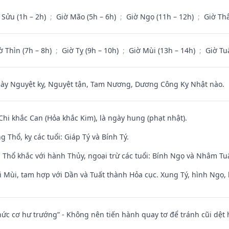
 Sửu (1h – 2h)
;
Giờ Mão (5h – 6h)
;
Giờ Ngọ (11h – 12h)
;
Giờ Th
ờ Thìn (7h – 8h)
;
Giờ Tỵ (9h – 10h)
;
Giờ Mùi (13h – 14h)
;
Giờ Tu
 Nguyệt kỵ, Nguyệt tận, Tam Nương, Dương Công Kỵ Nhật nào.
Chi khắc Can (Hỏa khắc Kim), là ngày hung (phạt nhật).
 Thổ, kỵ các tuổi: Giáp Tý và Bính Tý.
 Thổ khắc với hành Thủy, ngoại trừ các tuổi: Bính Ngọ và Nhâm T
i Mùi, tam hợp với Dần và Tuất thành Hỏa cục. Xung Tý, hình Ngọ, 
 chức cơ hư trướng” - Không nên tiến hành quay tơ để tránh cũi dệt