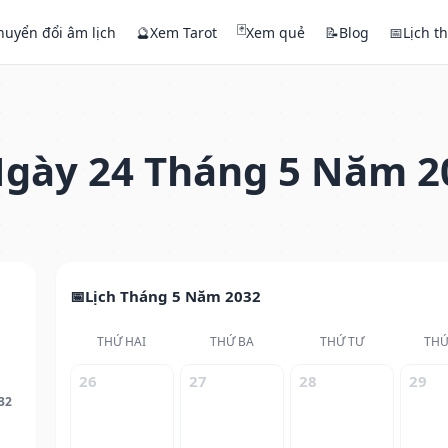
🃏
huyển đổi âm lịch
🔮
Xem Tarot
Xem quẻ
📝
Blog
📅
Lịch t
gày 24 Tháng 5 Năm 2
Lịch Tháng 5 Năm 2032
THỨ HAI
THỨ BA
THỨ TƯ
THỨ
26
27
28
29
32