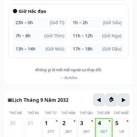
🌑 Giờ Hắc đạo
23h – 0h
(Giờ Tí)
1h – 2h
(Giờ Sửu)
7h – 8h
(Giờ Thìn)
11h – 12h
(Giờ Ngọ)
13h – 14h
(Giờ Mùi)
17h – 18h
(Giờ Dậu)
Không gì là mãi mãi ngoài sự thay đổi.
— Buddha
Lịch Tháng 9 Năm 2032
THỨ HAI
THỨ BA
THỨ TƯ
THỨ NĂM
THỨ SÁU
THỨ BẢY
CHỦ NHẬT
30
31
1
2
3
4
5
27/7
28/7
29/7
30/7
1/8