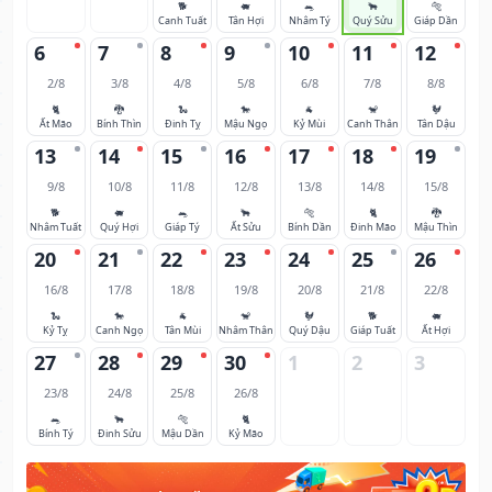
🐕
🐖
🐀
🐂
🐅
Canh Tuất
Tân Hợi
Nhâm Tý
Quý Sửu
Giáp Dần
6
7
8
9
10
11
12
2/8
3/8
4/8
5/8
6/8
7/8
8/8
🐈
🐉
🐍
🐎
🐐
🐒
🐓
Ất Mão
Bính Thìn
Đinh Tỵ
Mậu Ngọ
Kỷ Mùi
Canh Thân
Tân Dậu
13
14
15
16
17
18
19
9/8
10/8
11/8
12/8
13/8
14/8
15/8
🐕
🐖
🐀
🐂
🐅
🐈
🐉
Nhâm Tuất
Quý Hợi
Giáp Tý
Ất Sửu
Bính Dần
Đinh Mão
Mậu Thìn
20
21
22
23
24
25
26
16/8
17/8
18/8
19/8
20/8
21/8
22/8
🐍
🐎
🐐
🐒
🐓
🐕
🐖
Kỷ Tỵ
Canh Ngọ
Tân Mùi
Nhâm Thân
Quý Dậu
Giáp Tuất
Ất Hợi
27
28
29
30
1
2
3
23/8
24/8
25/8
26/8
🐀
🐂
🐅
🐈
Bính Tý
Đinh Sửu
Mậu Dần
Kỷ Mão