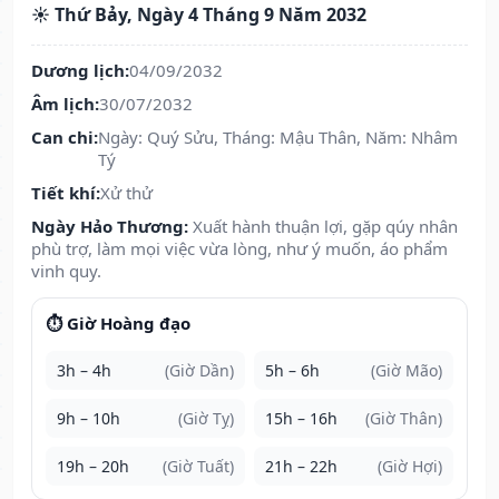
☀️ Thứ Bảy, Ngày 4 Tháng 9 Năm 2032
Dương lịch:
04/09/2032
Âm lịch:
30/07/2032
Can chi:
Ngày: Quý Sửu, Tháng: Mậu Thân, Năm: Nhâm
Tý
Tiết khí:
Xử thử
Ngày Hảo Thương:
Xuất hành thuận lợi, gặp qúy nhân
phù trợ, làm mọi việc vừa lòng, như ý muốn, áo phẩm
vinh quy.
⏱️ Giờ Hoàng đạo
3h – 4h
(Giờ Dần)
5h – 6h
(Giờ Mão)
9h – 10h
(Giờ Tỵ)
15h – 16h
(Giờ Thân)
19h – 20h
(Giờ Tuất)
21h – 22h
(Giờ Hợi)