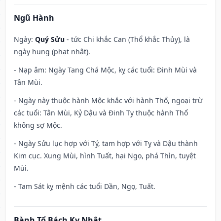
Ngũ Hành
Ngày:
Quý Sửu
- tức Chi khắc Can (Thổ khắc Thủy), là
ngày hung (phạt nhật).
- Nạp âm: Ngày Tang Chá Mộc, kỵ các tuổi: Đinh Mùi và
Tân Mùi.
- Ngày này thuộc hành Mộc khắc với hành Thổ, ngoại trừ
các tuổi: Tân Mùi, Kỷ Dậu và Đinh Tỵ thuộc hành Thổ
không sợ Mộc.
- Ngày Sửu lục hợp với Tý, tam hợp với Tỵ và Dậu thành
Kim cục. Xung Mùi, hình Tuất, hại Ngọ, phá Thìn, tuyệt
Mùi.
- Tam Sát kỵ mệnh các tuổi Dần, Ngọ, Tuất.
Bành Tổ Bách Kỵ Nhật