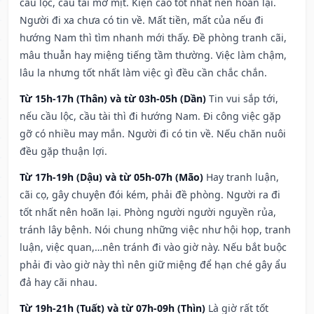
cầu lộc, cầu tài mờ mịt. Kiện cáo tốt nhất nên hoãn lại.
Người đi xa chưa có tin về. Mất tiền, mất của nếu đi
hướng Nam thì tìm nhanh mới thấy. Đề phòng tranh cãi,
mâu thuẫn hay miệng tiếng tầm thường. Việc làm chậm,
lâu la nhưng tốt nhất làm việc gì đều cần chắc chắn.
Từ 15h-17h (Thân) và từ 03h-05h (Dần)
Tin vui sắp tới,
nếu cầu lộc, cầu tài thì đi hướng Nam. Đi công việc gặp
gỡ có nhiều may mắn. Người đi có tin về. Nếu chăn nuôi
đều gặp thuận lợi.
Từ 17h-19h (Dậu) và từ 05h-07h (Mão)
Hay tranh luận,
cãi cọ, gây chuyện đói kém, phải đề phòng. Người ra đi
tốt nhất nên hoãn lại. Phòng người người nguyền rủa,
tránh lây bệnh. Nói chung những việc như hội họp, tranh
luận, việc quan,…nên tránh đi vào giờ này. Nếu bắt buộc
phải đi vào giờ này thì nên giữ miệng để hạn ché gây ẩu
đả hay cãi nhau.
Từ 19h-21h (Tuất) và từ 07h-09h (Thìn)
Là giờ rất tốt