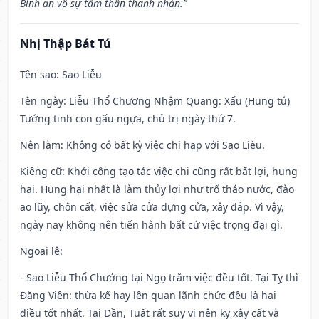
Bình an vô sự tấm thân thanh nhàn.”
Nhị Thập Bát Tú
Tên sao
: Sao Liễu
Tên ngày
: Liễu Thổ Chương Nhậm Quang: Xấu (Hung tú)
Tướng tinh con gấu ngựa, chủ trị ngày thứ 7.
Nên làm
: Không có bất kỳ việc chi hạp với Sao Liễu.
Kiêng cữ
: Khởi công tạo tác việc chi cũng rất bất lợi, hung
hại. Hung hại nhất là làm thủy lợi như trổ tháo nước, đào
ao lũy, chôn cất, việc sửa cửa dựng cửa, xây đắp. Vì vậy,
ngày nay không nên tiến hành bất cứ việc trọng đại gì.
Ngoại lệ
:
- Sao Liễu Thổ Chướng tại Ngọ trăm việc đều tốt. Tại Tỵ thì
Đăng Viên: thừa kế hay lên quan lãnh chức đều là hai
điều tốt nhất. Tại Dần, Tuất rất suy vi nên kỵ xây cất và