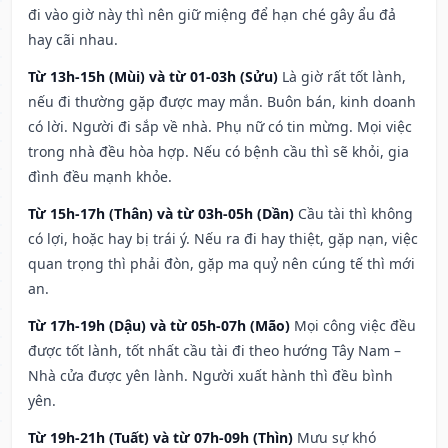
đi vào giờ này thì nên giữ miệng để hạn ché gây ẩu đả
hay cãi nhau.
Từ 13h-15h (Mùi) và từ 01-03h (Sửu)
Là giờ rất tốt lành,
nếu đi thường gặp được may mắn. Buôn bán, kinh doanh
có lời. Người đi sắp về nhà. Phụ nữ có tin mừng. Mọi việc
trong nhà đều hòa hợp. Nếu có bệnh cầu thì sẽ khỏi, gia
đình đều mạnh khỏe.
Từ 15h-17h (Thân) và từ 03h-05h (Dần)
Cầu tài thì không
có lợi, hoặc hay bị trái ý. Nếu ra đi hay thiệt, gặp nạn, việc
quan trọng thì phải đòn, gặp ma quỷ nên cúng tế thì mới
an.
Từ 17h-19h (Dậu) và từ 05h-07h (Mão)
Mọi công việc đều
được tốt lành, tốt nhất cầu tài đi theo hướng Tây Nam –
Nhà cửa được yên lành. Người xuất hành thì đều bình
yên.
Từ 19h-21h (Tuất) và từ 07h-09h (Thìn)
Mưu sự khó