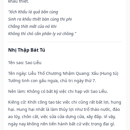
khẩu thiệt.
“Xích Khẩu là quả bần cùng
Sinh ra khẩu thiệt bàn cùng thị phi
Chẳng thời mất của nó khi
Không thì chó cắn phân ly vợ chồng.”
Nhị Thập Bát Tú
Tên sao
: Sao Liễu
Tên ngày
: Liễu Thổ Chương Nhậm Quang: Xấu (Hung tú)
Tướng tinh con gấu ngựa, chủ trị ngày thứ 7.
Nên làm
: Không có bất kỳ việc chi hạp với Sao Liễu.
Kiêng cữ
: Khởi công tạo tác việc chi cũng rất bất lợi, hung
hại. Hung hại nhất là làm thủy lợi như trổ tháo nước, đào
ao lũy, chôn cất, việc sửa cửa dựng cửa, xây đắp. Vì vậy,
ngày nay không nên tiến hành bất cứ việc trọng đại gì.