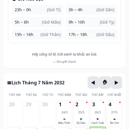
23h – 0h
(Giờ Tí)
3h – 4h
(Giờ Dần)
5h – 6h
(Giờ Mão)
9h – 10h
(Giờ Tỵ)
15h – 16h
(Giờ Thân)
17h – 18h
(Giờ Dậu)
Hãy sống tử tế, trời xanh tự khắc an bài.
— Khuyết Danh
Lịch Tháng 7 Năm 2032
THỨ HAI
THỨ BA
THỨ TƯ
THỨ NĂM
THỨ SÁU
THỨ BẢY
CHỦ NHẬT
28
29
30
1
2
3
4
24/5
25/5
26/5
27/5
🐒
🐓
🐕
🐖
Mậu Thân
Kỷ Dậu
Canh Tuất
Tân Hợi