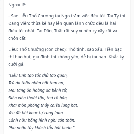
Ngoại lệ
:
- Sao Liễu Thổ Chướng tại Ngọ trăm việc đều tốt. Tại Tỵ thì
Đăng Viên: thừa kế hay lên quan lãnh chức đều là hai
điều tốt nhất. Tại Dần, Tuất rất suy vi nên kỵ xây cất và
chôn cất.
Liễu: Thổ Chướng (con cheo): Thổ tinh, sao xấu. Tiền bạc
thì hao hụt, gia đình thì không yên, dễ bị tai nạn. Khắc kỵ
cưới gả.
“Liễu tinh tạo tác chủ tao quan,
Trú dạ thâu nhàn bất tạm an,
Mai táng ôn hoàng đa bệnh tử,
Điền viên thoái tận, thủ cô hàn,
Khai môn phóng thủy chiêu lung hạt,
Yêu đà bối khúc tự cung loan.
Cánh hữu bổng hình nghi cẩn thận,
Phụ nhân tùy khách tẩu bất hoàn.”