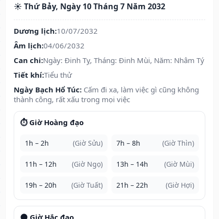
☀️ Thứ Bảy, Ngày 10 Tháng 7 Năm 2032
Dương lịch:
10/07/2032
Âm lịch:
04/06/2032
Can chi:
Ngày: Đinh Tỵ, Tháng: Đinh Mùi, Năm: Nhâm Tý
Tiết khí:
Tiểu thử
Ngày Bạch Hổ Túc:
Cấm đi xa, làm việc gì cũng không
thành công, rất xấu trong mọi việc
⏱️ Giờ Hoàng đạo
1h – 2h
(Giờ Sửu)
7h – 8h
(Giờ Thìn)
11h – 12h
(Giờ Ngọ)
13h – 14h
(Giờ Mùi)
19h – 20h
(Giờ Tuất)
21h – 22h
(Giờ Hợi)
🌑 Giờ Hắc đạo