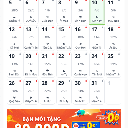
5
6
7
8
9
10
11
28/5
29/5
1/6
2/6
3/6
4/6
5/6
🐀
🐂
🐅
🐈
🐉
🐍
🐎
Nhâm Tý
Quý Sửu
Giáp Dần
Ất Mão
Bính Thìn
Đinh Tỵ
Mậu Ngọ
12
13
14
15
16
17
18
6/6
7/6
8/6
9/6
10/6
11/6
12/6
🐐
🐒
🐓
🐕
🐖
🐀
🐂
Kỷ Mùi
Canh Thân
Tân Dậu
Nhâm Tuất
Quý Hợi
Giáp Tý
Ất Sửu
19
20
21
22
23
24
25
13/6
14/6
15/6
16/6
17/6
18/6
19/6
🐅
🐈
🐉
🐍
🐎
🐐
🐒
Bính Dần
Đinh Mão
Mậu Thìn
Kỷ Tỵ
Canh Ngọ
Tân Mùi
Nhâm Thân
26
27
28
29
30
31
1
20/6
21/6
22/6
23/6
24/6
25/6
🐓
🐕
🐖
🐀
🐂
🐅
Quý Dậu
Giáp Tuất
Ất Hợi
Bính Tý
Đinh Sửu
Mậu Dần