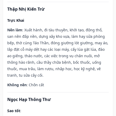
Thập Nhị Kiến Trừ
Trực Khai
Nên làm
: Xuất hành, đi tàu thuyền, khởi tạo, động thổ,
san nền đắp nền, dựng xây kho vựa, làm hay sửa phòng
bếp, thờ cúng Táo Thần, đóng giường lót giường, may áo,
lắp đặt cỗ máy dệt hay các loại máy, cấy lúa gặt lúa, đào
ao giếng, tháo nước, các việc trong vụ chăn nuôi, mở
thông hào rãnh, cầu thầy chữa bệnh, bốc thuốc, uống
thuốc, mua trâu, làm rượu, nhập học, học kỹ nghệ, vẽ
tranh, tu sửa cây cối.
Không nên
: Chôn cất
Ngọc Hạp Thông Thư
Sao tốt
: