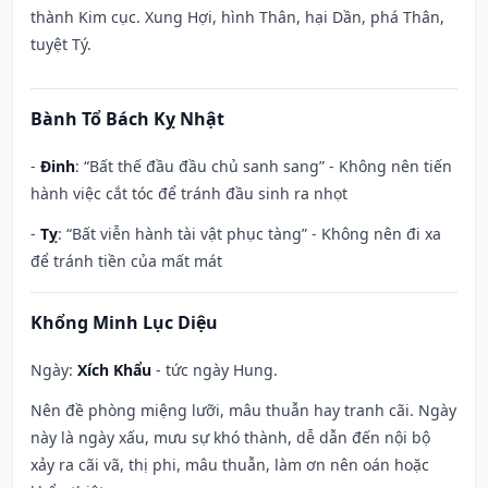
thành Kim cục. Xung Hợi, hình Thân, hại Dần, phá Thân,
tuyệt Tý.
Bành Tổ Bách Kỵ Nhật
-
Đinh
: “Bất thế đầu đầu chủ sanh sang” - Không nên tiến
hành việc cắt tóc để tránh đầu sinh ra nhọt
-
Tỵ
: “Bất viễn hành tài vật phục tàng” - Không nên đi xa
để tránh tiền của mất mát
Khổng Minh Lục Diệu
Ngày:
Xích Khẩu
- tức ngày Hung.
Nên đề phòng miệng lưỡi, mâu thuẫn hay tranh cãi. Ngày
này là ngày xấu, mưu sự khó thành, dễ dẫn đến nội bộ
xảy ra cãi vã, thị phi, mâu thuẫn, làm ơn nên oán hoặc