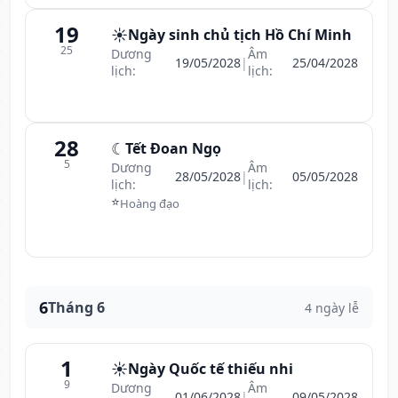
19
☀️
Ngày sinh chủ tịch Hồ Chí Minh
25
Dương
Âm
19/05/2028
|
25/04/2028
lịch:
lịch:
28
☾
Tết Đoan Ngọ
5
Dương
Âm
28/05/2028
|
05/05/2028
lịch:
lịch:
⭐
Hoàng đạo
6
Tháng 6
4 ngày lễ
1
☀️
Ngày Quốc tế thiếu nhi
9
Dương
Âm
01/06/2028
|
09/05/2028