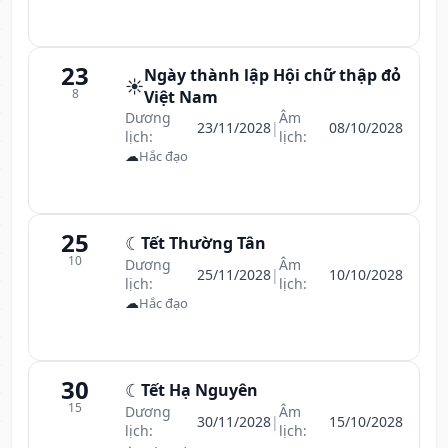
23
Ngày thành lập Hội chữ thập đỏ
☀️
8
Việt Nam
Dương
Âm
23/11/2028
|
08/10/2028
lịch:
lịch:
☁
Hắc đạo
25
☾
Tết Thường Tân
10
Dương
Âm
25/11/2028
|
10/10/2028
lịch:
lịch:
☁
Hắc đạo
30
☾
Tết Hạ Nguyên
15
Dương
Âm
30/11/2028
|
15/10/2028
lịch:
lịch: