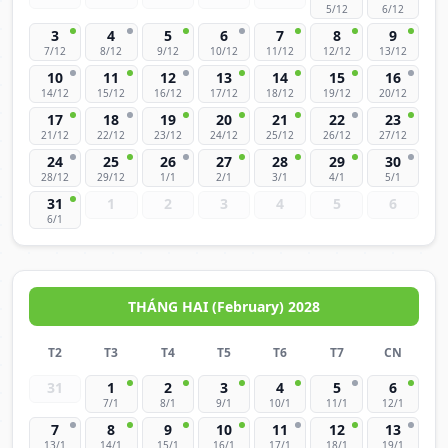
5/12
6/12
3
4
5
6
7
8
9
7/12
8/12
9/12
10/12
11/12
12/12
13/12
10
11
12
13
14
15
16
14/12
15/12
16/12
17/12
18/12
19/12
20/12
17
18
19
20
21
22
23
21/12
22/12
23/12
24/12
25/12
26/12
27/12
24
25
26
27
28
29
30
28/12
29/12
1/1
2/1
3/1
4/1
5/1
31
1
2
3
4
5
6
6/1
THÁNG HAI (February) 2028
T2
T3
T4
T5
T6
T7
CN
31
1
2
3
4
5
6
7/1
8/1
9/1
10/1
11/1
12/1
7
8
9
10
11
12
13
13/1
14/1
15/1
16/1
17/1
18/1
19/1