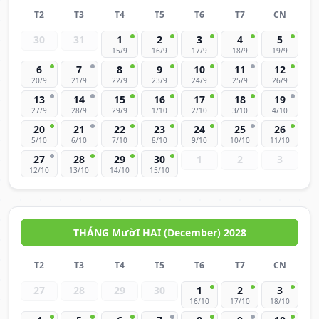
T2
T3
T4
T5
T6
T7
CN
30
31
1
2
3
4
5
15/9
16/9
17/9
18/9
19/9
6
7
8
9
10
11
12
20/9
21/9
22/9
23/9
24/9
25/9
26/9
13
14
15
16
17
18
19
27/9
28/9
29/9
1/10
2/10
3/10
4/10
20
21
22
23
24
25
26
5/10
6/10
7/10
8/10
9/10
10/10
11/10
27
28
29
30
1
2
3
12/10
13/10
14/10
15/10
THÁNG MườI HAI (December) 2028
T2
T3
T4
T5
T6
T7
CN
27
28
29
30
1
2
3
16/10
17/10
18/10