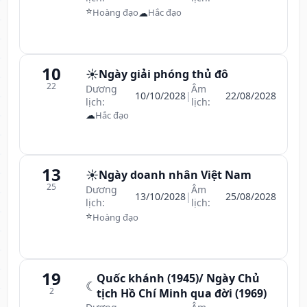
⭐
☁
Hoàng đạo
Hắc đạo
10
☀️
Ngày giải phóng thủ đô
22
Dương
Âm
10/10/2028
|
22/08/2028
lịch:
lịch:
☁
Hắc đạo
13
☀️
Ngày doanh nhân Việt Nam
25
Dương
Âm
13/10/2028
|
25/08/2028
lịch:
lịch:
⭐
Hoàng đạo
19
Quốc khánh (1945)/ Ngày Chủ
☾
2
tịch Hồ Chí Minh qua đời (1969)