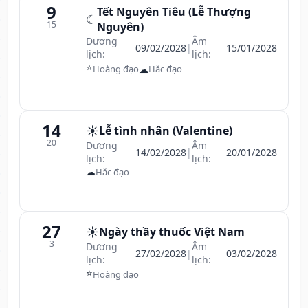
9
Tết Nguyên Tiêu (Lễ Thượng
☾
15
Nguyên)
Dương
Âm
09/02/2028
|
15/01/2028
lịch:
lịch:
⭐
☁
Hoàng đạo
Hắc đạo
14
☀️
Lễ tình nhân (Valentine)
20
Dương
Âm
14/02/2028
|
20/01/2028
lịch:
lịch:
☁
Hắc đạo
27
☀️
Ngày thầy thuốc Việt Nam
3
Dương
Âm
27/02/2028
|
03/02/2028
lịch:
lịch:
⭐
Hoàng đạo