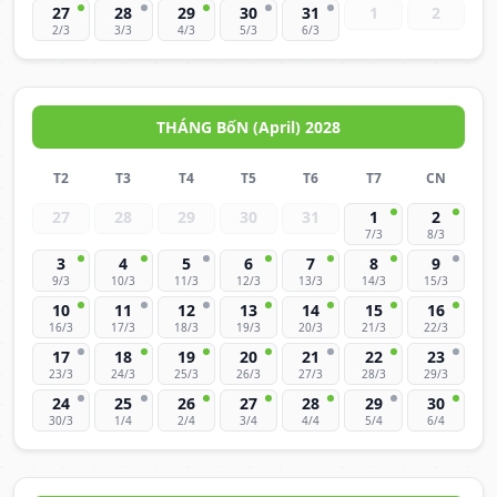
27
28
29
30
31
1
2
2/3
3/3
4/3
5/3
6/3
THÁNG BốN (April) 2028
T2
T3
T4
T5
T6
T7
CN
27
28
29
30
31
1
2
7/3
8/3
3
4
5
6
7
8
9
9/3
10/3
11/3
12/3
13/3
14/3
15/3
10
11
12
13
14
15
16
16/3
17/3
18/3
19/3
20/3
21/3
22/3
17
18
19
20
21
22
23
23/3
24/3
25/3
26/3
27/3
28/3
29/3
24
25
26
27
28
29
30
30/3
1/4
2/4
3/4
4/4
5/4
6/4