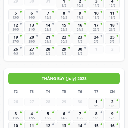
29
30
31
1
2
3
4
9/5
10/5
11/5
12/5
5
6
7
8
9
10
11
13/5
14/5
15/5
16/5
17/5
18/5
19/5
12
13
14
15
16
17
18
20/5
21/5
22/5
23/5
24/5
25/5
26/5
19
20
21
22
23
24
25
27/5
28/5
29/5
30/5
1/5
2/5
3/5
26
27
28
29
30
1
2
4/5
5/5
6/5
7/5
8/5
THÁNG BảY (July) 2028
T2
T3
T4
T5
T6
T7
CN
26
27
28
29
30
1
2
9/5
10/5
3
4
5
6
7
8
9
11/5
12/5
13/5
14/5
15/5
16/5
17/5
10
11
12
13
14
15
16