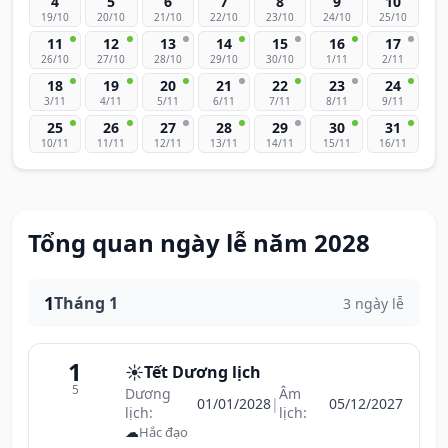
4
5
6
7
8
9
10
19/10
20/10
21/10
22/10
23/10
24/10
25/10
11
12
13
14
15
16
17
26/10
27/10
28/10
29/10
30/10
1/11
2/11
18
19
20
21
22
23
24
3/11
4/11
5/11
6/11
7/11
8/11
9/11
25
26
27
28
29
30
31
10/11
11/11
12/11
13/11
14/11
15/11
16/11
Tổng quan ngày lễ năm 2028
1
Tháng 1
3 ngày lễ
1
☀️
Tết Dương lịch
5
Dương
Âm
01/01/2028
|
05/12/2027
lịch:
lịch:
☁
Hắc đạo