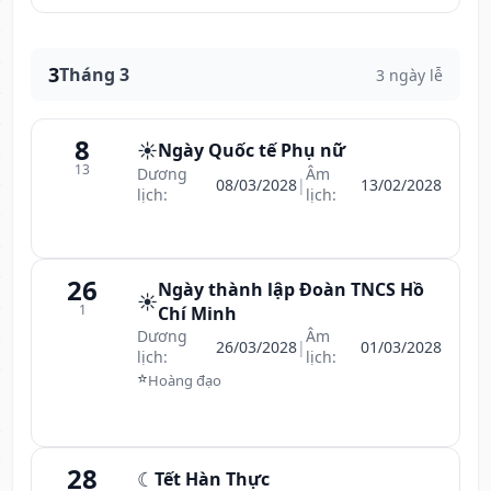
3
Tháng 3
3 ngày lễ
8
☀️
Ngày Quốc tế Phụ nữ
13
Dương
Âm
08/03/2028
|
13/02/2028
lịch:
lịch:
26
Ngày thành lập Đoàn TNCS Hồ
☀️
1
Chí Minh
Dương
Âm
26/03/2028
|
01/03/2028
lịch:
lịch:
⭐
Hoàng đạo
28
☾
Tết Hàn Thực