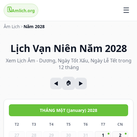
🗓️
Amlich.org
Âm Lịch
>
Năm 2028
Lịch Vạn Niên Năm 2028
Xem Lịch Âm - Dương, Ngày Tốt Xấu, Ngày Lễ Tết trong
12 tháng
THÁNG MộT (January) 2028
T2
T3
T4
T5
T6
T7
CN
27
28
29
30
31
1
2