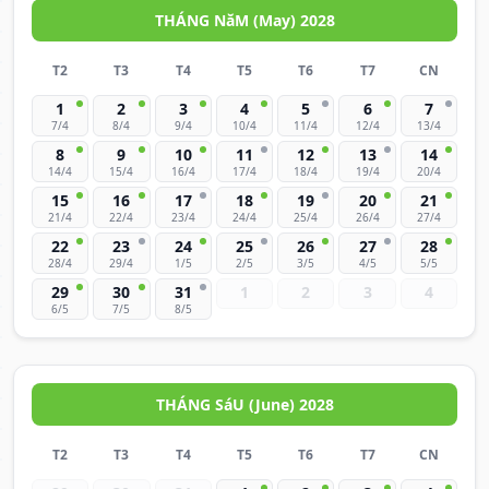
THÁNG NăM (May) 2028
T2
T3
T4
T5
T6
T7
CN
1
2
3
4
5
6
7
7/4
8/4
9/4
10/4
11/4
12/4
13/4
8
9
10
11
12
13
14
14/4
15/4
16/4
17/4
18/4
19/4
20/4
15
16
17
18
19
20
21
21/4
22/4
23/4
24/4
25/4
26/4
27/4
22
23
24
25
26
27
28
28/4
29/4
1/5
2/5
3/5
4/5
5/5
29
30
31
1
2
3
4
6/5
7/5
8/5
THÁNG SáU (June) 2028
T2
T3
T4
T5
T6
T7
CN