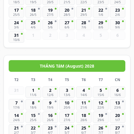
18/5
19/5
20/5
21/5
22/5
23/5
24/5
17
18
19
20
21
22
23
25/5
26/5
27/5
28/5
29/5
1/6
2/6
24
25
26
27
28
29
30
3/6
4/6
5/6
6/6
7/6
8/6
9/6
31
1
2
3
4
5
6
10/6
THÁNG TáM (August) 2028
T2
T3
T4
T5
T6
T7
CN
31
1
2
3
4
5
6
11/6
12/6
13/6
14/6
15/6
16/6
7
8
9
10
11
12
13
17/6
18/6
19/6
20/6
21/6
22/6
23/6
14
15
16
17
18
19
20
24/6
25/6
26/6
27/6
28/6
29/6
1/7
21
22
23
24
25
26
27
2/7
3/7
4/7
5/7
6/7
7/7
8/7