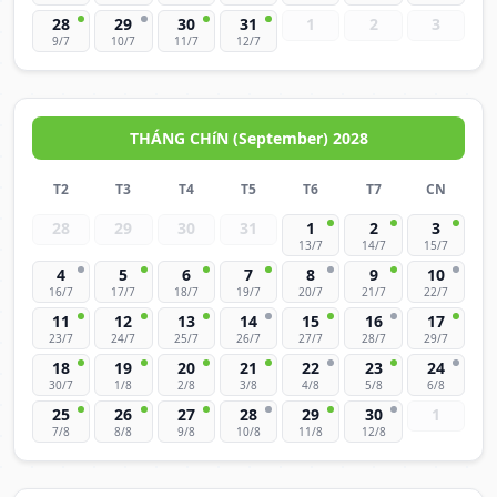
28
29
30
31
1
2
3
9/7
10/7
11/7
12/7
THÁNG CHíN (September) 2028
T2
T3
T4
T5
T6
T7
CN
28
29
30
31
1
2
3
13/7
14/7
15/7
4
5
6
7
8
9
10
16/7
17/7
18/7
19/7
20/7
21/7
22/7
11
12
13
14
15
16
17
23/7
24/7
25/7
26/7
27/7
28/7
29/7
18
19
20
21
22
23
24
30/7
1/8
2/8
3/8
4/8
5/8
6/8
25
26
27
28
29
30
1
7/8
8/8
9/8
10/8
11/8
12/8