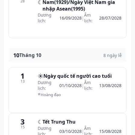
28
☾
Nam(1929)/Ngày Việt Nam gia
nhập Asean(1995)
Dương
Âm
16/09/2028
|
28/07/2028
lịch:
lịch:
10
Tháng 10
8 ngày lễ
1
☀️
Ngày quốc tế người cao tuổi
13
Dương
Âm
01/10/2028
|
13/08/2028
lịch:
lịch:
⭐
Hoàng đạo
3
☾
Tết Trung Thu
15
Dương
Âm
03/10/2028
|
15/08/2028
lịch:
lịch: