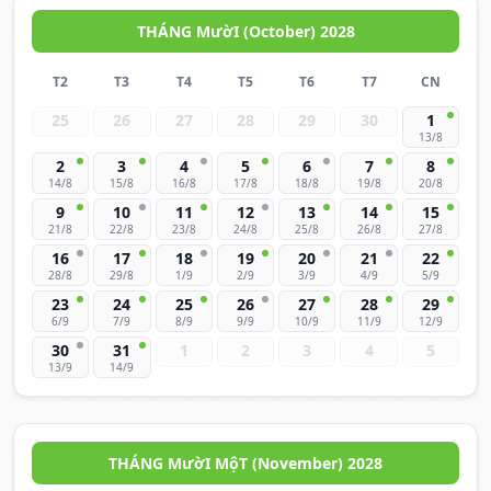
THÁNG MườI (October) 2028
T2
T3
T4
T5
T6
T7
CN
25
26
27
28
29
30
1
13/8
2
3
4
5
6
7
8
14/8
15/8
16/8
17/8
18/8
19/8
20/8
9
10
11
12
13
14
15
21/8
22/8
23/8
24/8
25/8
26/8
27/8
16
17
18
19
20
21
22
28/8
29/8
1/9
2/9
3/9
4/9
5/9
23
24
25
26
27
28
29
6/9
7/9
8/9
9/9
10/9
11/9
12/9
30
31
1
2
3
4
5
13/9
14/9
THÁNG MườI MộT (November) 2028