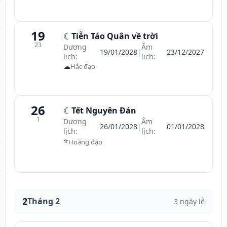
19
☾
Tiễn Táo Quân về trời
23
Dương
Âm
19/01/2028
|
23/12/2027
lịch:
lịch:
☁
Hắc đạo
26
☾
Tết Nguyên Đán
1
Dương
Âm
26/01/2028
|
01/01/2028
lịch:
lịch:
⭐
Hoàng đạo
2
Tháng 2
3 ngày lễ