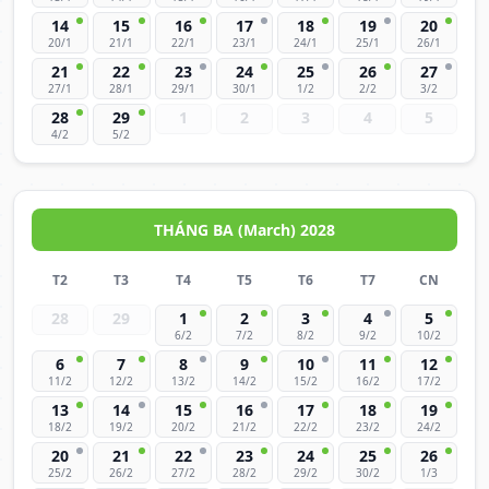
14
15
16
17
18
19
20
20/1
21/1
22/1
23/1
24/1
25/1
26/1
21
22
23
24
25
26
27
27/1
28/1
29/1
30/1
1/2
2/2
3/2
28
29
1
2
3
4
5
4/2
5/2
THÁNG BA (March) 2028
T2
T3
T4
T5
T6
T7
CN
28
29
1
2
3
4
5
6/2
7/2
8/2
9/2
10/2
6
7
8
9
10
11
12
11/2
12/2
13/2
14/2
15/2
16/2
17/2
13
14
15
16
17
18
19
18/2
19/2
20/2
21/2
22/2
23/2
24/2
20
21
22
23
24
25
26
25/2
26/2
27/2
28/2
29/2
30/2
1/3