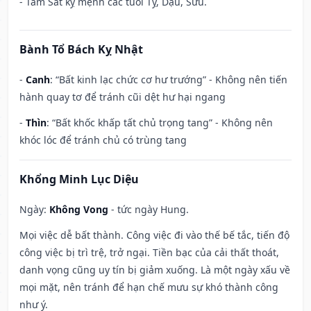
- Tam Sát kỵ mệnh các tuổi Tỵ, Dậu, Sửu.
Bành Tổ Bách Kỵ Nhật
-
Canh
: “Bất kinh lạc chức cơ hư trướng” - Không nên tiến
hành quay tơ để tránh cũi dệt hư hại ngang
-
Thìn
: “Bất khốc khấp tất chủ trọng tang” - Không nên
khóc lóc để tránh chủ có trùng tang
Khổng Minh Lục Diệu
Ngày:
Không Vong
- tức ngày Hung.
Mọi việc dễ bất thành. Công việc đi vào thế bế tắc, tiến độ
công việc bị trì trệ, trở ngại. Tiền bạc của cải thất thoát,
danh vọng cũng uy tín bị giảm xuống. Là một ngày xấu về
mọi mặt, nên tránh để hạn chế mưu sự khó thành công
như ý.