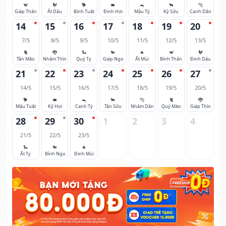
🐒
🐓
🐕
🐖
🐀
🐂
🐅
Giáp Thân
Ất Dậu
Bính Tuất
Đinh Hợi
Mậu Tý
Kỷ Sửu
Canh Dần
14
15
16
17
18
19
20
7/5
8/5
9/5
10/5
11/5
12/5
13/5
🐈
🐉
🐍
🐎
🐐
🐒
🐓
Tân Mão
Nhâm Thìn
Quý Tỵ
Giáp Ngọ
Ất Mùi
Bính Thân
Đinh Dậu
21
22
23
24
25
26
27
14/5
15/5
16/5
17/5
18/5
19/5
20/5
🐕
🐖
🐀
🐂
🐅
🐈
🐉
Mậu Tuất
Kỷ Hợi
Canh Tý
Tân Sửu
Nhâm Dần
Quý Mão
Giáp Thìn
28
29
30
1
2
3
4
21/5
22/5
23/5
🐍
🐎
🐐
Ất Tỵ
Bính Ngọ
Đinh Mùi