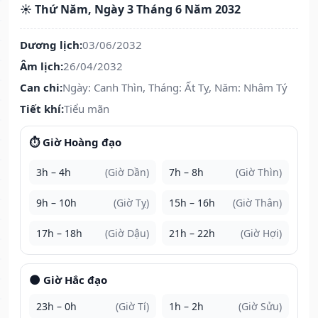
☀️ Thứ Năm, Ngày 3 Tháng 6 Năm 2032
Dương lịch:
03/06/2032
Âm lịch:
26/04/2032
Can chi:
Ngày: Canh Thìn, Tháng: Ất Tỵ, Năm: Nhâm Tý
Tiết khí:
Tiểu mãn
⏱️ Giờ Hoàng đạo
3h – 4h
(Giờ Dần)
7h – 8h
(Giờ Thìn)
9h – 10h
(Giờ Tỵ)
15h – 16h
(Giờ Thân)
17h – 18h
(Giờ Dậu)
21h – 22h
(Giờ Hợi)
🌑 Giờ Hắc đạo
23h – 0h
(Giờ Tí)
1h – 2h
(Giờ Sửu)