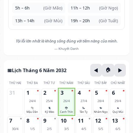
5h – 6h
(Giờ Mão)
11h – 12h
(Giờ Ngọ)
13h – 14h
(Giờ Mùi)
19h – 20h
(Giờ Tuất)
Tội lỗi lớn nhất là không sống đúng với tiềm năng của mình.
— Khuyết Danh
Lịch Tháng 6 Năm 2032
THỨ HAI
THỨ BA
THỨ TƯ
THỨ NĂM
THỨ SÁU
THỨ BẢY
CHỦ NHẬT
31
1
2
3
4
5
6
24/4
25/4
26/4
27/4
28/4
29/4
🐅
🐈
🐉
🐍
🐎
🐐
Mậu Dần
Kỷ Mão
Canh Thìn
Tân Tỵ
Nhâm Ngọ
Quý Mùi
7
8
9
10
11
12
13
30/4
1/5
2/5
3/5
4/5
5/5
6/5