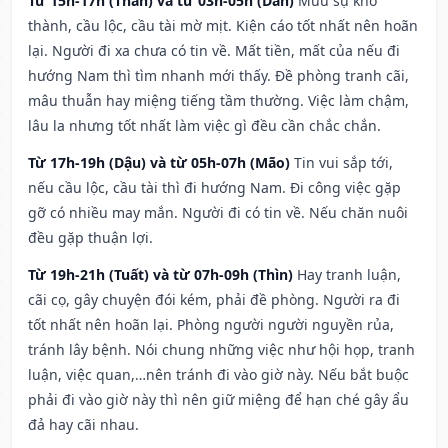
Từ 15h-17h (Thân) và từ 03h-05h (Dần)
Mưu sự khó
thành, cầu lộc, cầu tài mờ mịt. Kiện cáo tốt nhất nên hoãn
lại. Người đi xa chưa có tin về. Mất tiền, mất của nếu đi
hướng Nam thì tìm nhanh mới thấy. Đề phòng tranh cãi,
mâu thuẫn hay miệng tiếng tầm thường. Việc làm chậm,
lâu la nhưng tốt nhất làm việc gì đều cần chắc chắn.
Từ 17h-19h (Dậu) và từ 05h-07h (Mão)
Tin vui sắp tới,
nếu cầu lộc, cầu tài thì đi hướng Nam. Đi công việc gặp
gỡ có nhiều may mắn. Người đi có tin về. Nếu chăn nuôi
đều gặp thuận lợi.
Từ 19h-21h (Tuất) và từ 07h-09h (Thìn)
Hay tranh luận,
cãi cọ, gây chuyện đói kém, phải đề phòng. Người ra đi
tốt nhất nên hoãn lại. Phòng người người nguyền rủa,
tránh lây bệnh. Nói chung những việc như hội họp, tranh
luận, việc quan,…nên tránh đi vào giờ này. Nếu bắt buộc
phải đi vào giờ này thì nên giữ miệng để hạn ché gây ẩu
đả hay cãi nhau.