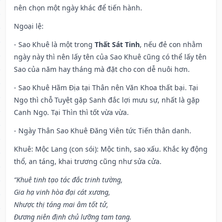
nên chọn một ngày khác để tiến hành.
Ngoại lệ
:
- Sao Khuê là một trong
Thất Sát Tinh
, nếu đẻ con nhằm
ngày này thì nên lấy tên của Sao Khuê cũng có thể lấy tên
Sao của năm hay tháng mà đặt cho con dễ nuôi hơn.
- Sao Khuê Hãm Địa tại Thân nên Văn Khoa thất bại. Tại
Ngọ thì chỗ Tuyệt gặp Sanh đắc lợi mưu sự, nhất là gặp
Canh Ngọ. Tại Thìn thì tốt vừa vừa.
- Ngày Thân Sao Khuê Đăng Viên tức Tiến thân danh.
Khuê: Mộc Lang (con sói): Mộc tinh, sao xấu. Khắc kỵ động
thổ, an táng, khai trương cũng như sửa cửa.
“Khuê tinh tạo tác đắc trinh tường,
Gia hạ vinh hòa đại cát xương,
Nhược thị táng mai âm tốt tử,
Đương niên định chủ lưỡng tam tang.