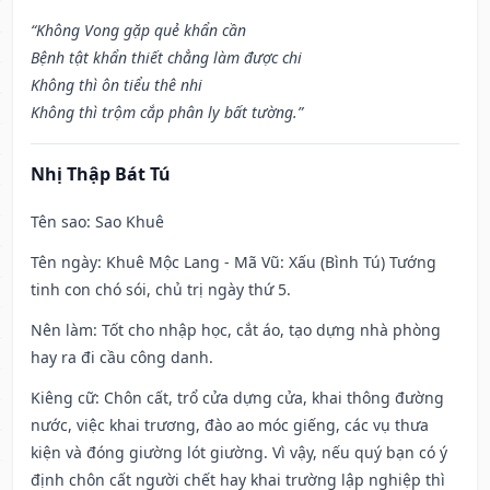
“Không Vong gặp quẻ khẩn cần
Bệnh tật khẩn thiết chẳng làm được chi
Không thì ôn tiểu thê nhi
Không thì trộm cắp phân ly bất tường.”
Nhị Thập Bát Tú
Tên sao
: Sao Khuê
Tên ngày
: Khuê Mộc Lang - Mã Vũ: Xấu (Bình Tú) Tướng
tinh con chó sói, chủ trị ngày thứ 5.
Nên làm
: Tốt cho nhập học, cắt áo, tạo dựng nhà phòng
hay ra đi cầu công danh.
Kiêng cữ
: Chôn cất, trổ cửa dựng cửa, khai thông đường
nước, việc khai trương, đào ao móc giếng, các vụ thưa
kiện và đóng giường lót giường. Vì vậy, nếu quý bạn có ý
định chôn cất người chết hay khai trường lập nghiệp thì