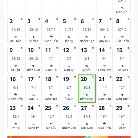
20/12
🐂
Đinh Sửu
2
3
4
5
6
7
8
21/12
22/12
23/12
24/12
25/12
26/12
27/12
🐅
🐈
🐉
🐍
🐎
🐐
🐒
Mậu Dần
Kỷ Mão
Canh Thìn
Tân Tỵ
Nhâm Ngọ
Quý Mùi
Giáp Thân
9
10
11
12
13
14
15
28/12
29/12
1/1
2/1
3/1
4/1
5/1
🐓
🐕
🐖
🐀
🐂
🐅
🐈
Ất Dậu
Bính Tuất
Đinh Hợi
Mậu Tý
Kỷ Sửu
Canh Dần
Tân Mão
16
17
18
19
20
21
22
6/1
7/1
8/1
9/1
10/1
11/1
12/1
🐉
🐍
🐎
🐐
🐒
🐓
🐕
Nhâm Thìn
Quý Tỵ
Giáp Ngọ
Ất Mùi
Bính Thân
Đinh Dậu
Mậu Tuất
23
24
25
26
27
28
29
13/1
14/1
15/1
16/1
17/1
18/1
19/1
🐖
🐀
🐂
🐅
🐈
🐉
🐍
Kỷ Hợi
Canh Tý
Tân Sửu
Nhâm Dần
Quý Mão
Giáp Thìn
Ất Tỵ