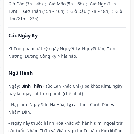
Giờ Dần (3h – 4h)
;
Giờ Mão (5h – 6h)
;
Giờ Ngọ (11h –
12h)
;
Giờ Thân (15h – 16h)
;
Giờ Dậu (17h – 18h)
;
Giờ
Hợi (21h – 22h)
Các Ngày Kỵ
Không phạm bất kỳ ngày Nguyệt kỵ, Nguyệt tận, Tam
Nương, Dương Công Kỵ Nhật nào.
Ngũ Hành
Ngày:
Bính Thân
- tức Can khắc Chi (Hỏa khắc Kim), ngày
này là ngày cát trung bình (chế nhật).
- Nạp âm: Ngày Sơn Hạ Hỏa, kỵ các tuổi: Canh Dần và
Nhâm Dần.
- Ngày này thuộc hành Hỏa khắc với hành Kim, ngoại trừ
các tuổi: Nhâm Thân và Giáp Ngọ thuộc hành Kim không