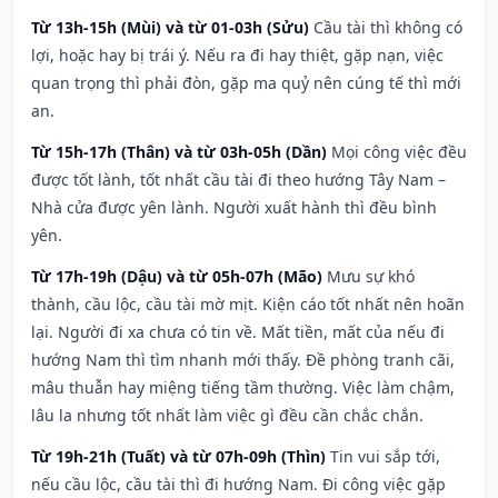
Từ 13h-15h (Mùi) và từ 01-03h (Sửu)
Cầu tài thì không có
lợi, hoặc hay bị trái ý. Nếu ra đi hay thiệt, gặp nạn, việc
quan trọng thì phải đòn, gặp ma quỷ nên cúng tế thì mới
an.
Từ 15h-17h (Thân) và từ 03h-05h (Dần)
Mọi công việc đều
được tốt lành, tốt nhất cầu tài đi theo hướng Tây Nam –
Nhà cửa được yên lành. Người xuất hành thì đều bình
yên.
Từ 17h-19h (Dậu) và từ 05h-07h (Mão)
Mưu sự khó
thành, cầu lộc, cầu tài mờ mịt. Kiện cáo tốt nhất nên hoãn
lại. Người đi xa chưa có tin về. Mất tiền, mất của nếu đi
hướng Nam thì tìm nhanh mới thấy. Đề phòng tranh cãi,
mâu thuẫn hay miệng tiếng tầm thường. Việc làm chậm,
lâu la nhưng tốt nhất làm việc gì đều cần chắc chắn.
Từ 19h-21h (Tuất) và từ 07h-09h (Thìn)
Tin vui sắp tới,
nếu cầu lộc, cầu tài thì đi hướng Nam. Đi công việc gặp