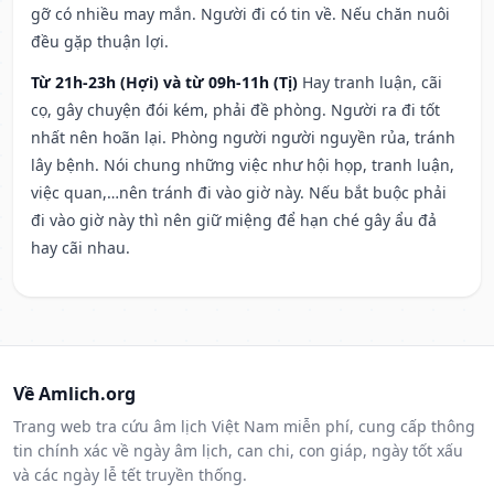
gỡ có nhiều may mắn. Người đi có tin về. Nếu chăn nuôi
đều gặp thuận lợi.
Từ 21h-23h (Hợi) và từ 09h-11h (Tị)
Hay tranh luận, cãi
cọ, gây chuyện đói kém, phải đề phòng. Người ra đi tốt
nhất nên hoãn lại. Phòng người người nguyền rủa, tránh
lây bệnh. Nói chung những việc như hội họp, tranh luận,
việc quan,…nên tránh đi vào giờ này. Nếu bắt buộc phải
đi vào giờ này thì nên giữ miệng để hạn ché gây ẩu đả
hay cãi nhau.
Về Amlich.org
Trang web tra cứu âm lịch Việt Nam miễn phí, cung cấp thông
tin chính xác về ngày âm lịch, can chi, con giáp, ngày tốt xấu
và các ngày lễ tết truyền thống.