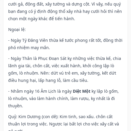
cưới gả, động đất, xây tường và dựng cột. Vì vậy, nếu quý
bạn đang có ý định động thổ xây nhà hay cưới hỏi thì nên
chọn một ngày khác để tiến hành.
Ngoại lệ
:
- Ngày Tý Đăng Viên thừa kế tước phong rất tốt, đồng thời
phó nhiệm may mắn.
- Ngày Thân là Phục Đoạn Sát kỵ những việc thừa kế, chia
lãnh gia tài, chôn cất, việc xuất hành, khởi công lập lò
gốm, lò nhuộm. Nên: dứt vú trẻ em, xây tường, kết dứt
điều hung hại, lấp hang lỗ, làm cầu tiêu.
- Nhằm ngày 16 Âm Lịch là ngày
Diệt Một
kỵ lập lò gốm,
lò nhuộm, vào làm hành chính, làm rượu, kỵ nhất là đi
thuyền.
Quỷ: Kim Dương (con dê): Kim tinh, sao xấu. chôn cất
thuận lợi trong việc. Ngược lại bất lợi cho việc xây cất và