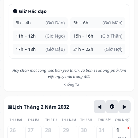
🌑 Giờ Hắc đạo
3h – 4h
(Giờ Dần)
5h – 6h
(Giờ Mão)
11h – 12h
(Giờ Ngọ)
15h – 16h
(Giờ Thân)
17h – 18h
(Giờ Dậu)
21h – 22h
(Giờ Hợi)
Hãy chọn một công việc bạn yêu thích, và bạn sẽ không phải làm
việc ngày nào trong đời.
— Khổng Tử
Lịch Tháng 2 Năm 2032
THỨ HAI
THỨ BA
THỨ TƯ
THỨ NĂM
THỨ SÁU
THỨ BẢY
CHỦ NHẬT
26
27
28
29
30
31
1