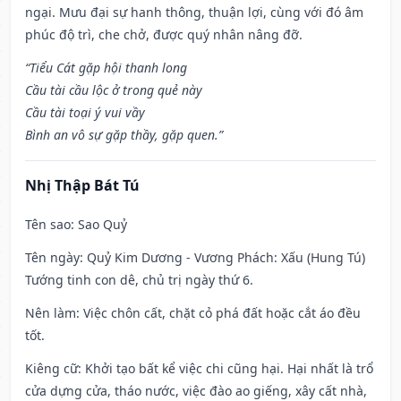
ngại. Mưu đại sự hanh thông, thuận lợi, cùng với đó âm
phúc độ trì, che chở, được quý nhân nâng đỡ.
“Tiểu Cát gặp hội thanh long
Cầu tài cầu lộc ở trong quẻ này
Cầu tài toại ý vui vầy
Bình an vô sự gặp thầy, gặp quen.”
Nhị Thập Bát Tú
Tên sao
: Sao Quỷ
Tên ngày
: Quỷ Kim Dương - Vương Phách: Xấu (Hung Tú)
Tướng tinh con dê, chủ trị ngày thứ 6.
Nên làm
: Việc chôn cất, chặt cỏ phá đất hoặc cắt áo đều
tốt.
Kiêng cữ
: Khởi tạo bất kể việc chi cũng hại. Hại nhất là trổ
cửa dựng cửa, tháo nước, việc đào ao giếng, xây cất nhà,