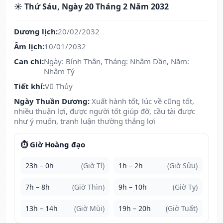
☀️ Thứ Sáu, Ngày 20 Tháng 2 Năm 2032
Dương lịch:
20/02/2032
Âm lịch:
10/01/2032
Can chi:
Ngày: Bính Thân, Tháng: Nhâm Dần, Năm:
Nhâm Tý
Tiết khí:
Vũ Thủy
Ngày Thuần Dương:
Xuất hành tốt, lúc về cũng tốt,
nhiều thuận lợi, được người tốt giúp đỡ, cầu tài được
như ý muốn, tranh luận thường thắng lợi
⏱️ Giờ Hoàng đạo
23h – 0h
(Giờ Tí)
1h – 2h
(Giờ Sửu)
7h – 8h
(Giờ Thìn)
9h – 10h
(Giờ Tỵ)
13h – 14h
(Giờ Mùi)
19h – 20h
(Giờ Tuất)