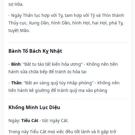
sợ Hỏa.
- Ngày Thân lục hợp với Tỵ, tam hợp với Tý và Thìn thành
Thủy cục. Xung Dần, hình Dần, hình Hợi, hại Hợi, phá Tỵ,
tuyệt Mão.
Bành Tổ Bách Kỵ Nhật
-
Bính
: “Bất tu táo tất kiến hỏa ương” - Không nên tiến
hành sửa chữa bếp để tránh bị hỏa tai
-
Thân
: “Bất an sàng quỷ túy nhập phòng” - Không nên
tiến hành kê giường để tránh quỷ ma vào phòng
Khổng Minh Lục Diệu
Ngày:
Tiểu Cát
- tức ngày Cát.
Trong này Tiểu Cát mọi việc đều tốt lành và ít gặp trở