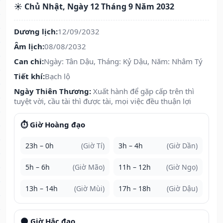
☀️ Chủ Nhật, Ngày 12 Tháng 9 Năm 2032
Dương lịch:
12/09/2032
Âm lịch:
08/08/2032
Can chi:
Ngày: Tân Dậu, Tháng: Kỷ Dậu, Năm: Nhâm Tý
Tiết khí:
Bạch lộ
Ngày Thiên Thương:
Xuất hành để gặp cấp trên thì
tuyệt vời, cầu tài thì được tài, mọi việc đều thuận lợi
⏱️ Giờ Hoàng đạo
23h – 0h
(Giờ Tí)
3h – 4h
(Giờ Dần)
5h – 6h
(Giờ Mão)
11h – 12h
(Giờ Ngọ)
13h – 14h
(Giờ Mùi)
17h – 18h
(Giờ Dậu)
🌑 Giờ Hắc đạo