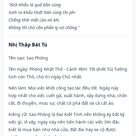
“Xích Khẩu là quả bần cùng
Sinh ra khẩu thiệt bàn cùng thị phi
Chẳng thời mất của nó khi
Không thì chó cắn phân ly vợ chồng.”
Nhị Thập Bát Tú
Tên sao
: Sao Phòng
Tên ngày
: Phòng Nhật Thố - Cảnh Yêm: Tốt (Kiết Tú) Tướng
tinh con Thỏ, chủ trị ngày Chủ nhật.
Nên làm
: Mọi việc khởi công tạo tác đều tốt. Ngày này
hợp nhất cho việc cưới gả, xuất hành, xây dựng nhà, chôn
cất, đi thuyền, mưu sự, chặt cỏ phá đất và cả cắt áo.
Kiêng cữ
: Sao Phòng là Đại Kiết Tinh nên không kỵ bất kỳ
việc gì. Vì vậy, ngày này nên tiến hành các việc lớn đặc
biệt là mua bán như nhà cửa, đất đai hay xe cộ được