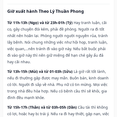
Giờ xuất hành Theo Lý Thuần Phong
Từ 11h-13h (Ngọ) và từ 23h-01h (Tý)
Hay tranh luận, cãi
cọ, gây chuyện đói kém, phải đề phòng. Người ra đi tốt
nhất nên hoãn lại. Phòng người người nguyền rủa, tránh
lây bệnh. Nói chung những việc như hội họp, tranh luận,
việc quan,…nên tránh đi vào giờ này. Nếu bắt buộc phải
đi vào giờ này thì nên giữ miệng để hạn ché gây ẩu đả
hay cãi nhau.
Từ 13h-15h (Mùi) và từ 01-03h (Sửu)
Là giờ rất tốt lành,
nếu đi thường gặp được may mắn. Buôn bán, kinh doanh
có lời. Người đi sắp về nhà. Phụ nữ có tin mừng. Mọi việc
trong nhà đều hòa hợp. Nếu có bệnh cầu thì sẽ khỏi, gia
đình đều mạnh khỏe.
Từ 15h-17h (Thân) và từ 03h-05h (Dần)
Cầu tài thì không
có lợi, hoặc hay bị trái ý. Nếu ra đi hay thiệt, gặp nạn, việc