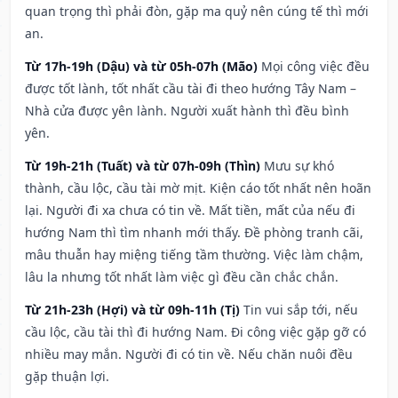
quan trọng thì phải đòn, gặp ma quỷ nên cúng tế thì mới
an.
Từ 17h-19h (Dậu) và từ 05h-07h (Mão)
Mọi công việc đều
được tốt lành, tốt nhất cầu tài đi theo hướng Tây Nam –
Nhà cửa được yên lành. Người xuất hành thì đều bình
yên.
Từ 19h-21h (Tuất) và từ 07h-09h (Thìn)
Mưu sự khó
thành, cầu lộc, cầu tài mờ mịt. Kiện cáo tốt nhất nên hoãn
lại. Người đi xa chưa có tin về. Mất tiền, mất của nếu đi
hướng Nam thì tìm nhanh mới thấy. Đề phòng tranh cãi,
mâu thuẫn hay miệng tiếng tầm thường. Việc làm chậm,
lâu la nhưng tốt nhất làm việc gì đều cần chắc chắn.
Từ 21h-23h (Hợi) và từ 09h-11h (Tị)
Tin vui sắp tới, nếu
cầu lộc, cầu tài thì đi hướng Nam. Đi công việc gặp gỡ có
nhiều may mắn. Người đi có tin về. Nếu chăn nuôi đều
gặp thuận lợi.