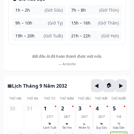
1h – 2h
(Giờ Sửu)
7h – 8h
(Giờ Thìn)
9h – 10h
(Giờ Tỵ)
15h – 16h
(Giờ Thân)
19h – 20h
(Giờ Tuất)
21h – 22h
(Giờ Hợi)
Bắt đầu là đã hoàn thành được một nửa.
— Aristotle
Lịch Tháng 9 Năm 2032
THỨ HAI
THỨ BA
THỨ TƯ
THỨ NĂM
THỨ SÁU
THỨ BẢY
CHỦ NHẬT
30
31
1
2
3
4
5
27/7
28/7
29/7
30/7
1/8
🐕
🐖
🐀
🐂
🐅
Canh Tuất
Tân Hợi
Nhâm Tý
Quý Sửu
Giáp Dần