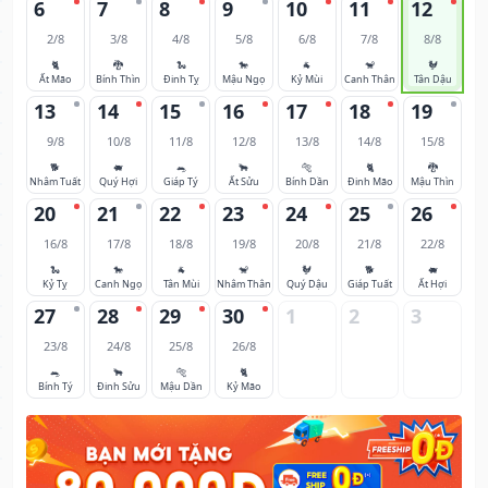
6
7
8
9
10
11
12
2/8
3/8
4/8
5/8
6/8
7/8
8/8
🐈
🐉
🐍
🐎
🐐
🐒
🐓
Ất Mão
Bính Thìn
Đinh Tỵ
Mậu Ngọ
Kỷ Mùi
Canh Thân
Tân Dậu
13
14
15
16
17
18
19
9/8
10/8
11/8
12/8
13/8
14/8
15/8
🐕
🐖
🐀
🐂
🐅
🐈
🐉
Nhâm Tuất
Quý Hợi
Giáp Tý
Ất Sửu
Bính Dần
Đinh Mão
Mậu Thìn
20
21
22
23
24
25
26
16/8
17/8
18/8
19/8
20/8
21/8
22/8
🐍
🐎
🐐
🐒
🐓
🐕
🐖
Kỷ Tỵ
Canh Ngọ
Tân Mùi
Nhâm Thân
Quý Dậu
Giáp Tuất
Ất Hợi
27
28
29
30
1
2
3
23/8
24/8
25/8
26/8
🐀
🐂
🐅
🐈
Bính Tý
Đinh Sửu
Mậu Dần
Kỷ Mão