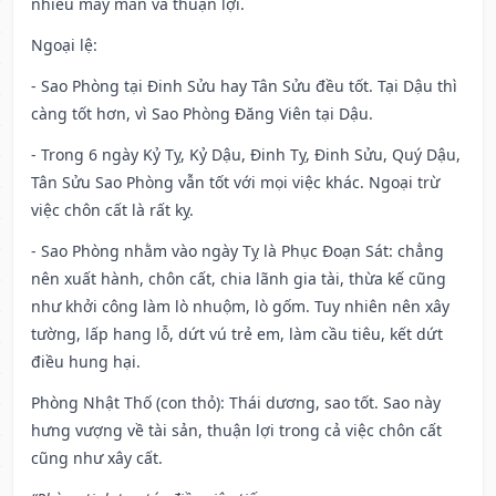
nhiều may mắn và thuận lợi.
Ngoại lệ
:
- Sao Phòng tại Đinh Sửu hay Tân Sửu đều tốt. Tại Dậu thì
càng tốt hơn, vì Sao Phòng Đăng Viên tại Dậu.
- Trong 6 ngày Kỷ Tỵ, Kỷ Dậu, Đinh Tỵ, Đinh Sửu, Quý Dậu,
Tân Sửu Sao Phòng vẫn tốt với mọi việc khác. Ngoại trừ
việc chôn cất là rất kỵ.
- Sao Phòng nhằm vào ngày Tỵ là Phục Đoạn Sát: chẳng
nên xuất hành, chôn cất, chia lãnh gia tài, thừa kế cũng
như khởi công làm lò nhuộm, lò gốm. Tuy nhiên nên xây
tường, lấp hang lỗ, dứt vú trẻ em, làm cầu tiêu, kết dứt
điều hung hại.
Phòng Nhật Thố (con thỏ): Thái dương, sao tốt. Sao này
hưng vượng về tài sản, thuận lợi trong cả việc chôn cất
cũng như xây cất.