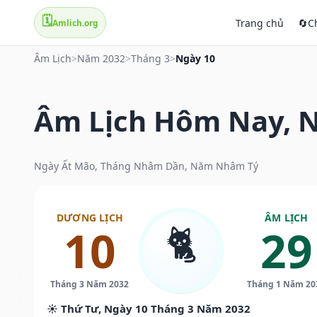
🗓️
Trang chủ
🔄
C
Amlich.org
Âm Lịch
>
Năm 2032
>
Tháng 3
>
Ngày 10
Âm Lịch Hôm Nay, N
Ngày Ất Mão, Tháng Nhâm Dần, Năm Nhâm Tý
DƯƠNG LỊCH
ÂM LỊCH
🐈
10
29
Tháng 3 Năm 2032
Tháng 1 Năm 20
☀️ Thứ Tư, Ngày 10 Tháng 3 Năm 2032