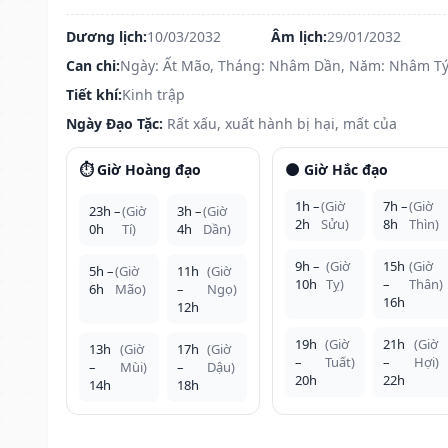
Dương lịch:
10/03/2032
Âm lịch:
29/01/2032
Can chi:
Ngày: Ất Mão, Tháng: Nhâm Dần, Năm: Nhâm T
Tiết khí:
Kinh trập
Ngày Đạo Tặc:
Rất xấu, xuất hành bị hại, mất của
⏱️ Giờ Hoàng đạo
🌑 Giờ Hắc đạo
1h –
(Giờ
7h –
(Giờ
23h –
(Giờ
3h –
(Giờ
2h
Sửu)
8h
Thìn)
0h
Tí)
4h
Dần)
9h –
(Giờ
15h
(Giờ
5h –
(Giờ
11h
(Giờ
10h
Tỵ)
–
Thân)
6h
Mão)
–
Ngọ)
16h
12h
19h
(Giờ
21h
(Giờ
13h
(Giờ
17h
(Giờ
–
Tuất)
–
Hợi)
–
Mùi)
–
Dậu)
20h
22h
14h
18h