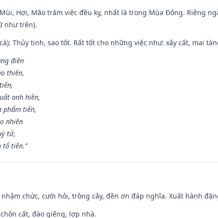
i Mùi, Hợi, Mão trăm việc đều kỵ, nhất là trong Mùa Đông. Riêng 
 như trên).
 cá): Thủy tinh, sao tốt. Rất tốt cho những việc như: xây cất, mai t
rang điền
o thiên,
tiến,
uất anh hiền,
n phẩm tiến,
ao nhiên
uý tử,
tổ tiên.”
 nhậm chức, cưới hỏi, trồng cây, đền ơn đáp nghĩa. Xuất hành đặng 
 chôn cất, đào giếng, lợp nhà.