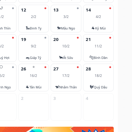
🌙
12
13
14
1/2
2/2
3/2
4/2
🐍
🐎
🐐
nh Thìn
Đinh Tỵ
Mậu Ngọ
Kỷ Mùi
19
20
21
8/2
9/2
10/2
11/2
🐀
🐂
🐅
uý Hợi
Giáp Tý
Ất Sửu
Bính Dần
🌕
⭐
26
27
28
5/2
16/2
17/2
18/2
🐐
🐒
🐓
nh Ngọ
Tân Mùi
Nhâm Thân
Quý Dậu
2
3
4