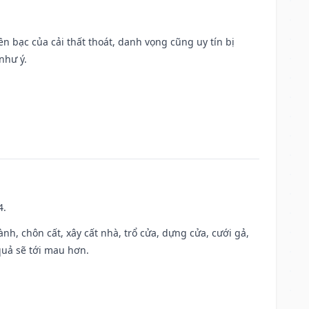
Tiền bạc của cải thất thoát, danh vọng cũng uy tín bị
như ý.
4.
hành, chôn cất, xây cất nhà, trổ cửa, dựng cửa, cưới gả,
 quả sẽ tới mau hơn.