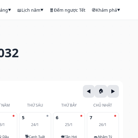
háng
📖
Lịch năm
🧧
Đếm ngược Tết
🧭
Khám phá
▼
▼
▼
032
 NĂM
THỨ SÁU
THỨ BẢY
CHỦ NHẬT
5
6
7
3/1
24/1
25/1
26/1
🐕
🐖
🐀
ỷ Dậu
Canh Tuất
Tân Hợi
Nhâm Tý