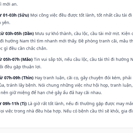
ì mới an.
ừ 01-03h (Sửu)
Mọi công việc đều được tốt lành, tốt nhất cầu tài
h yên.
từ 03h-05h (Dần)
Mưu sự khó thành, cầu lộc, cầu tài mờ mịt. Kiện c
 đi hướng Nam thì tìm nhanh mới thấy. Đề phòng tranh cãi, mâu t
ệc gì đều cần chắc chắn.
từ 05h-07h (Mão)
Tin vui sắp tới, nếu cầu lộc, cầu tài thì đi hướn
ôi đều gặp thuận lợi.
từ 07h-09h (Thìn)
Hay tranh luận, cãi cọ, gây chuyện đói kém, phải
a, tránh lây bệnh. Nói chung những việc như hội họp, tranh luận,
ì nên giữ miệng để hạn ché gây ẩu đả hay cãi nhau.
ừ 09h-11h (Tị)
Là giờ rất tốt lành, nếu đi thường gặp được may mắn
ọi việc trong nhà đều hòa hợp. Nếu có bệnh cầu thì sẽ khỏi, gia 