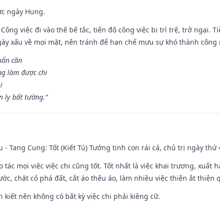
ức ngày Hung.
Công việc đi vào thế bế tắc, tiến độ công việc bị trì trệ, trở ngại. 
ày xấu về mọi mặt, nên tránh để hạn chế mưu sự khó thành công 
hẩn cần
ng làm được chi
i
 ly bất tường.”
u - Tang Cung: Tốt (Kiết Tú) Tướng tinh con rái cá, chủ trị ngày thứ 
o tác mọi việc việc chi cũng tốt. Tốt nhất là việc khai trương, xuất 
nước, chặt cỏ phá đất, cắt áo thêu áo, làm nhiều việc thiện ắt thiện
n kiết nên không có bất kỳ việc chi phải kiêng cữ.