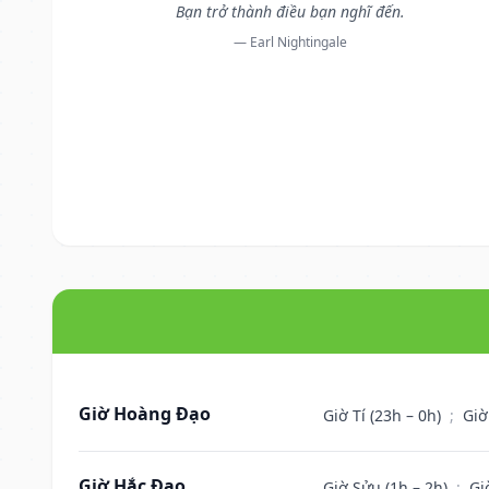
Bạn trở thành điều bạn nghĩ đến.
— Earl Nightingale
Giờ Hoàng Đạo
Giờ Tí (23h – 0h)
;
Giờ
Giờ Hắc Đạo
Giờ Sửu (1h – 2h)
;
Gi