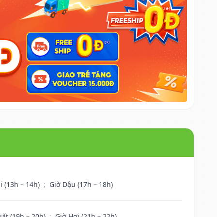
i (13h – 14h)
;
Giờ Dậu (17h – 18h)
uất (19h – 20h)
;
Giờ Hợi (21h – 22h)