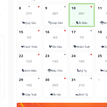
⭐
8
9
10
11
27/1
28/1
29/1
ý
🐂
🐅
🐈
🐉
Quý Sửu
Giáp Dần
Ất Mão
Bí
15
16
17
18
5/2
6/2
7/2
🐒
🐓
🐕
🐖
Canh Thân
Tân Dậu
Nhâm Tuất
Q
22
23
24
25
12/2
13/2
14/2
1
🐈
🐉
🐍
🐎
Đinh Mão
Mậu Thìn
Kỷ Tỵ
Ca
29
30
31
1
19/2
20/2
21/2
🐕
🐖
🐀
Giáp Tuất
Ất Hợi
Bính Tý