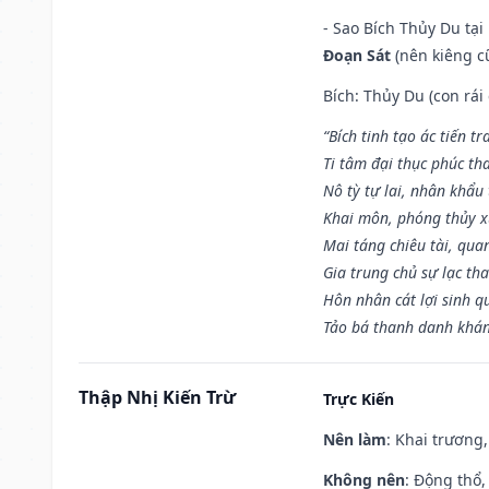
- Sao Bích Thủy Du tạ
Đoạn Sát
(nên kiêng cữ
Bích: Thủy Du (con rái
“Bích tinh tạo ác tiến t
Ti tâm đại thục phúc tha
Nô tỳ tự lai, nhân khẩu 
Khai môn, phóng thủy x
Mai táng chiêu tài, qua
Gia trung chủ sự lạc th
Hôn nhân cát lợi sinh q
Tảo bá thanh danh khán 
Thập Nhị Kiến Trừ
Trực Kiến
Nên làm
: Khai trương,
Không nên
: Động thổ,