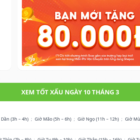
XEM TỐT XẤU NGÀY 10 THÁNG 3
 Dần (3h – 4h)
;
Giờ Mão (5h – 6h)
;
Giờ Ngọ (11h – 12h)
;
Giờ Mù
ờ Thìn (7h – 8h)
;
Giờ Tỵ (9h – 10h)
;
Giờ Thân (15h – 16h)
;
Giờ T