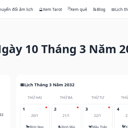
🃏
huyển đổi âm lịch
🔮
Xem Tarot
Xem quẻ
📝
Blog
📅
Lịch t
gày 10 Tháng 3 Năm 2
Lịch Tháng 3 Năm 2032
THỨ HAI
THỨ BA
THỨ TƯ
THỨ
1
2
3
4
32
20/1
21/1
22/1
2
🐎
🐐
🐒
🐓
Bính Ngọ
Đinh Mùi
Mậu Thân
K