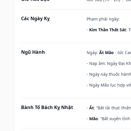
Các Ngày Kỵ
Phạm phải ngày:
-
Kim Thần Thất Sát
: 
Ngũ Hành
Ngày:
Ất Mão
- tức Ca
- Nạp âm: Ngày Đại Khê
- Ngày này thuộc hành
- Ngày Mão lục hợp với
Bành Tổ Bách Kỵ Nhật
-
Ất
: “Bất tải thực th
-
Mão
: “Bất xuyên tỉn