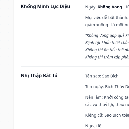
Khổng Minh Lục Diệu
Ngày:
Không Vong
- t
Mọi việc dễ bất thành. 
giảm xuống. Là một ng
“Không Vong gặp quẻ k
Bệnh tật khẩn thiết chẳ
Không thì ôn tiểu thê nh
Không thì trộm cắp phân
Nhị Thập Bát Tú
Tên sao
: Sao Bích
Tên ngày
: Bích Thủy D
Nên làm
: Khởi công tạ
các vụ thuỷ lợi, tháo 
Kiêng cữ
: Sao Bích toà
Ngoại lệ
: