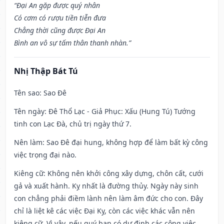
“Đại An gặp được quý nhân
Có cơm có rượu tiền tiễn đưa
Chẳng thời cũng được Đại An
Bình an vô sự tấm thân thanh nhàn.”
Nhị Thập Bát Tú
Tên sao
: Sao Đê
Tên ngày
: Đê Thổ Lạc - Giả Phục: Xấu (Hung Tú) Tướng
tinh con Lạc Đà, chủ trị ngày thứ 7.
Nên làm
: Sao Đê đại hung, không hợp để làm bất kỳ công
việc trọng đại nào.
Kiêng cữ
: Không nên khởi công xây dựng, chôn cất, cưới
gả và xuất hành. Kỵ nhất là đường thủy. Ngày này sinh
con chẳng phải điềm lành nên làm âm đức cho con. Đây
chỉ là liệt kê các việc Đại Kỵ, còn các việc khác vẫn nên
kiêng cữ. Vì vậy, nếu quý bạn có dự định các công việc