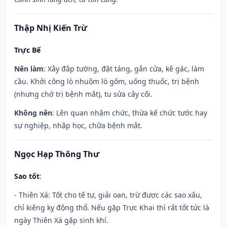
Thập Nhị Kiến Trừ
Trực Bế
Nên làm
: Xây đắp tường, đặt táng, gắn cửa, kê gác, làm
cầu. Khởi công lò nhuộm lò gốm, uống thuốc, trị bệnh
(nhưng chớ trị bệnh mắt), tu sửa cây cối.
Không nên
: Lên quan nhậm chức, thừa kế chức tước hay
sự nghiệp, nhập học, chữa bệnh mắt.
Ngọc Hạp Thông Thư
Sao tốt
:
- Thiên Xá: Tốt cho tế tự, giải oan, trừ được các sao xấu,
chỉ kiêng kỵ động thổ. Nếu gặp Trực Khai thì rất tốt tức là
ngày Thiên Xá gặp sinh khí.