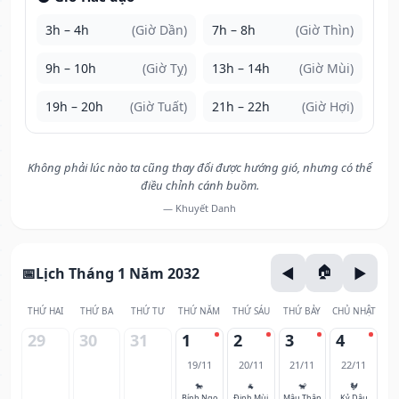
3h – 4h
(Giờ Dần)
7h – 8h
(Giờ Thìn)
9h – 10h
(Giờ Tỵ)
13h – 14h
(Giờ Mùi)
19h – 20h
(Giờ Tuất)
21h – 22h
(Giờ Hợi)
Không phải lúc nào ta cũng thay đổi được hướng gió, nhưng có thể
điều chỉnh cánh buồm.
— Khuyết Danh
Lịch Tháng 1 Năm 2032
THỨ HAI
THỨ BA
THỨ TƯ
THỨ NĂM
THỨ SÁU
THỨ BẢY
CHỦ NHẬT
29
30
31
1
2
3
4
19/11
20/11
21/11
22/11
🐎
🐐
🐒
🐓
Bính Ngọ
Đinh Mùi
Mậu Thân
Kỷ Dậu