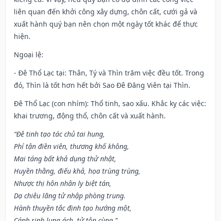
liên quan đến khởi công xây dựng, chôn cất, cưới gả và
xuất hành quý bạn nên chọn một ngày tốt khác để thực
hiện.
Ngoại lệ
:
- Đê Thổ Lạc tại: Thân, Tý và Thìn trăm việc đều tốt. Trong
đó, Thìn là tốt hơn hết bởi Sao Đê Đăng Viên tại Thìn.
Đê Thổ Lạc (con nhím): Thổ tinh, sao xấu. Khắc kỵ các việc:
khai trương, động thổ, chôn cất và xuất hành.
“Đê tinh tạo tác chủ tai hung,
Phí tận điền viên, thương khố không,
Mai táng bất khả dụng thử nhật,
Huyền thằng, điếu khả, họa trùng trùng,
Nhược thị hôn nhân ly biệt tán,
Dạ chiêu lãng tử nhập phòng trung.
Hành thuyền tắc định tạo hướng một,
Cánh sinh lung ách, tử tôn cùng.”