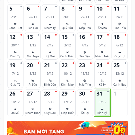
5
6
7
8
9
10
11
23/11
24/11
25/11
26/11
27/11
28/11
29/11
🐕
🐖
🐀
🐂
🐅
🐈
🐉
Canh Tuất
Tân Hợi
Nhâm Tý
Quý Sửu
Giáp Dần
Ất Mão
Bính Thìn
12
13
14
15
16
17
18
30/11
1/12
2/12
3/12
4/12
5/12
6/12
🐍
🐎
🐐
🐒
🐓
🐕
🐖
Đinh Tỵ
Mậu Ngọ
Kỷ Mùi
Canh Thân
Tân Dậu
Nhâm Tuất
Quý Hợi
19
20
21
22
23
24
25
7/12
8/12
9/12
10/12
11/12
12/12
13/12
🐀
🐂
🐅
🐈
🐉
🐍
🐎
Giáp Tý
Ất Sửu
Bính Dần
Đinh Mão
Mậu Thìn
Kỷ Tỵ
Canh Ngọ
26
27
28
29
30
31
1
14/12
15/12
16/12
17/12
18/12
19/12
🐐
🐒
🐓
🐕
🐖
🐀
Tân Mùi
Nhâm Thân
Quý Dậu
Giáp Tuất
Ất Hợi
Bính Tý