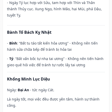
- Ngày Tý lục hợp với Sửu, tam hợp với Thìn và Thân
thành Thủy cục. Xung Ngọ, hình Mão, hại Mùi, phá Dậu,
tuyệt Tỵ.
Bành Tổ Bách Kỵ Nhật
-
Bính
: “Bất tu táo tất kiến hỏa ương” - Không nên tiến
hành sửa chữa bếp để tránh bị hỏa tai
-
Tý
: “Bất vấn bốc tự nhạ tai ương” - Không nên tiến hành
gieo quẻ hỏi việc để tránh tự rước lấy tai ương
Khổng Minh Lục Diệu
Ngày:
Đại An
- tức ngày Cát.
Là ngày tốt, mọi việc đều được yên tâm, hành sự thành
công.