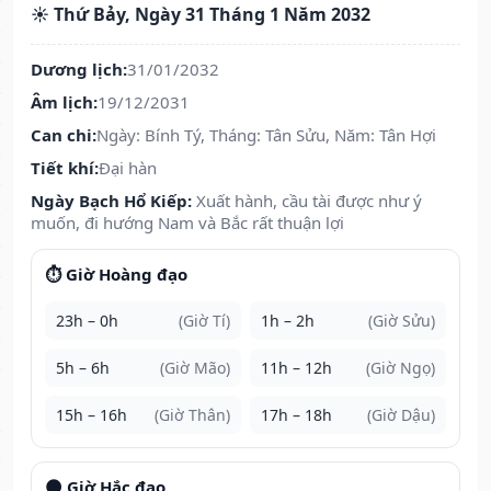
☀️ Thứ Bảy, Ngày 31 Tháng 1 Năm 2032
Dương lịch:
31/01/2032
Âm lịch:
19/12/2031
Can chi:
Ngày: Bính Tý, Tháng: Tân Sửu, Năm: Tân Hợi
Tiết khí:
Đại hàn
Ngày Bạch Hổ Kiếp:
Xuất hành, cầu tài được như ý
muốn, đi hướng Nam và Bắc rất thuận lợi
⏱️ Giờ Hoàng đạo
23h – 0h
(Giờ Tí)
1h – 2h
(Giờ Sửu)
5h – 6h
(Giờ Mão)
11h – 12h
(Giờ Ngọ)
15h – 16h
(Giờ Thân)
17h – 18h
(Giờ Dậu)
🌑 Giờ Hắc đạo