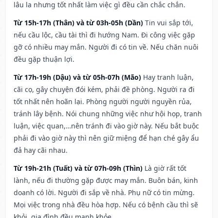
lâu la nhưng tốt nhất làm việc gì đều cần chắc chắn.
Từ 15h-17h (Thân) và từ 03h-05h (Dần)
Tin vui sắp tới,
nếu cầu lộc, cầu tài thì đi hướng Nam. Đi công việc gặp
gỡ có nhiều may mắn. Người đi có tin về. Nếu chăn nuôi
đều gặp thuận lợi.
Từ 17h-19h (Dậu) và từ 05h-07h (Mão)
Hay tranh luận,
cãi cọ, gây chuyện đói kém, phải đề phòng. Người ra đi
tốt nhất nên hoãn lại. Phòng người người nguyền rủa,
tránh lây bệnh. Nói chung những việc như hội họp, tranh
luận, việc quan,…nên tránh đi vào giờ này. Nếu bắt buộc
phải đi vào giờ này thì nên giữ miệng để hạn ché gây ẩu
đả hay cãi nhau.
Từ 19h-21h (Tuất) và từ 07h-09h (Thìn)
Là giờ rất tốt
lành, nếu đi thường gặp được may mắn. Buôn bán, kinh
doanh có lời. Người đi sắp về nhà. Phụ nữ có tin mừng.
Mọi việc trong nhà đều hòa hợp. Nếu có bệnh cầu thì sẽ
khỏi, gia đình đều mạnh khỏe.