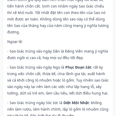
tiến hành chôn cất. Sinh con nhằm ngày Sao Giác chiếu
thì sẽ khó nuôi. Tốt nhất đặt tên con theo tên của Sao nó
mới được an toàn. Không dùng tên sao này có thể dùng
tên Sao của tháng hay của năm cũng mang ý nghĩa tương
đương.
Ngoại lệ
:
- Sao Giác trúng vào ngày Dần là Đăng Viên mang ý nghĩa
được ngôi vị cao cả, hay mọi sự đều tốt đẹp.
- Sao Giác trúng vào ngày Ngọ là
Phục Đoạn Sát
: rất kỵ
trong việc chôn cất, thừa kế, chia lãnh gia tài, xuất hành
và cả khởi công lò nhuộm hoặc lò gốm. Tuy nhiên sao Giác
vào ngày này lại nên làm các việc như lấp hang lỗ, xây
tường, dứt vú trẻ em, làm cầu tiêu, kết dứt điều hung hại.
- Sao Giác trúng ngày Sóc tức là
Diệt Một Nhật
: không
nên làm rượu, làm hành chính, lập lò gốm lò nhuộm cũng
như thừa kế. Đặc biệt Đại Kỵ đi thuyền.