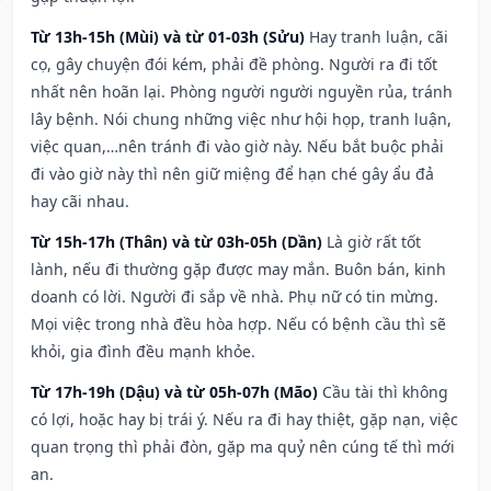
Từ 13h-15h (Mùi) và từ 01-03h (Sửu)
Hay tranh luận, cãi
cọ, gây chuyện đói kém, phải đề phòng. Người ra đi tốt
nhất nên hoãn lại. Phòng người người nguyền rủa, tránh
lây bệnh. Nói chung những việc như hội họp, tranh luận,
việc quan,…nên tránh đi vào giờ này. Nếu bắt buộc phải
đi vào giờ này thì nên giữ miệng để hạn ché gây ẩu đả
hay cãi nhau.
Từ 15h-17h (Thân) và từ 03h-05h (Dần)
Là giờ rất tốt
lành, nếu đi thường gặp được may mắn. Buôn bán, kinh
doanh có lời. Người đi sắp về nhà. Phụ nữ có tin mừng.
Mọi việc trong nhà đều hòa hợp. Nếu có bệnh cầu thì sẽ
khỏi, gia đình đều mạnh khỏe.
Từ 17h-19h (Dậu) và từ 05h-07h (Mão)
Cầu tài thì không
có lợi, hoặc hay bị trái ý. Nếu ra đi hay thiệt, gặp nạn, việc
quan trọng thì phải đòn, gặp ma quỷ nên cúng tế thì mới
an.