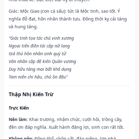
Giác: Mộc Giao (con cá sấu): tức là Mộc tinh, sao tốt. Ý
nghĩa đỗ đạt, hôn nhân thành tựu. Đồng thời kỵ cải táng
và hung táng.
“Giác tinh tọa tác chủ vinh xương
Ngoại tiến điền tài cập nữ lang
Giá thú hôn nhân sinh quý tử
Văn nhân cập đệ kiến Quân vương
Duy hữu táng mai bất khả dụng
Tam niên chi hậu, chủ ôn đậu”
Thập Nhị Kiến Trừ
Trực Kiến
Nên làm
: Khai trương, nhậm chức, cưới hỏi, trồng cây,
đền ơn đáp nghĩa. Xuất hành đặng lợi, sinh con rất tốt.
Không nên
: Động thổ, chôn cất, đào giếng, lợp nhà.