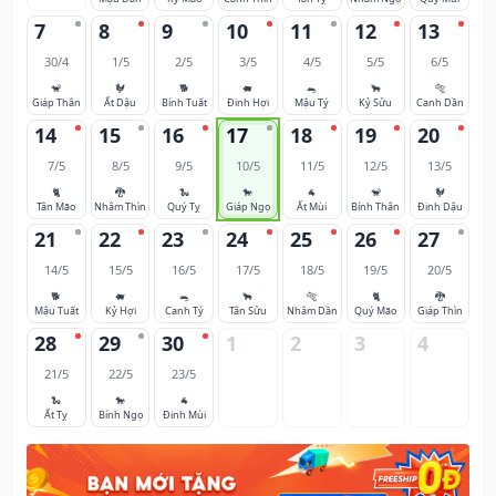
7
8
9
10
11
12
13
30/4
1/5
2/5
3/5
4/5
5/5
6/5
🐒
🐓
🐕
🐖
🐀
🐂
🐅
Giáp Thân
Ất Dậu
Bính Tuất
Đinh Hợi
Mậu Tý
Kỷ Sửu
Canh Dần
14
15
16
17
18
19
20
7/5
8/5
9/5
10/5
11/5
12/5
13/5
🐈
🐉
🐍
🐎
🐐
🐒
🐓
Tân Mão
Nhâm Thìn
Quý Tỵ
Giáp Ngọ
Ất Mùi
Bính Thân
Đinh Dậu
21
22
23
24
25
26
27
14/5
15/5
16/5
17/5
18/5
19/5
20/5
🐕
🐖
🐀
🐂
🐅
🐈
🐉
Mậu Tuất
Kỷ Hợi
Canh Tý
Tân Sửu
Nhâm Dần
Quý Mão
Giáp Thìn
28
29
30
1
2
3
4
21/5
22/5
23/5
🐍
🐎
🐐
Ất Tỵ
Bính Ngọ
Đinh Mùi