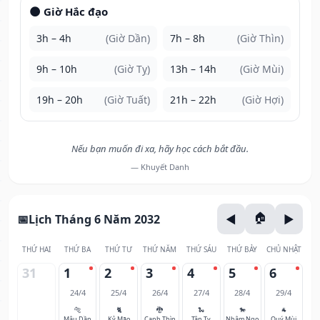
🌑 Giờ Hắc đạo
3h – 4h
(Giờ Dần)
7h – 8h
(Giờ Thìn)
9h – 10h
(Giờ Tỵ)
13h – 14h
(Giờ Mùi)
19h – 20h
(Giờ Tuất)
21h – 22h
(Giờ Hợi)
Nếu bạn muốn đi xa, hãy học cách bắt đầu.
— Khuyết Danh
Lịch Tháng 6 Năm 2032
THỨ HAI
THỨ BA
THỨ TƯ
THỨ NĂM
THỨ SÁU
THỨ BẢY
CHỦ NHẬT
31
1
2
3
4
5
6
24/4
25/4
26/4
27/4
28/4
29/4
🐅
🐈
🐉
🐍
🐎
🐐
Mậu Dần
Kỷ Mão
Canh Thìn
Tân Tỵ
Nhâm Ngọ
Quý Mùi