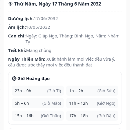
☀️ Thứ Năm, Ngày 17 Tháng 6 Năm 2032
Dương lịch:
17/06/2032
Âm lịch:
10/05/2032
Can chi:
Ngày: Giáp Ngọ, Tháng: Bính Ngọ, Năm: Nhâm
Tý
Tiết khí:
Mang chủng
Ngày Thiên Môn:
Xuất hành làm mọi việc đều vừa ý,
cầu được ước thấy mọi việc đều thành đạt
⏱️ Giờ Hoàng đạo
23h – 0h
(Giờ Tí)
1h – 2h
(Giờ Sửu)
5h – 6h
(Giờ Mão)
11h – 12h
(Giờ Ngọ)
15h – 16h
(Giờ Thân)
17h – 18h
(Giờ Dậu)