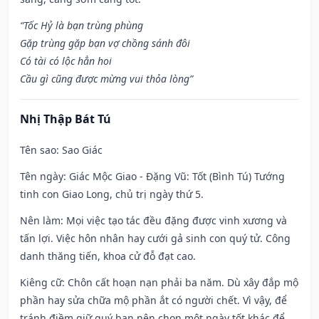
“Tốc Hỷ là bạn trùng phùng
Gặp trùng gặp bạn vợ chồng sánh đôi
Có tài có lộc hẳn hoi
Cầu gì cũng được mừng vui thỏa lòng”
Nhị Thập Bát Tú
Tên sao
: Sao Giác
Tên ngày
: Giác Mộc Giao - Đặng Vũ: Tốt (Bình Tú) Tướng
tinh con Giao Long, chủ trị ngày thứ 5.
Nên làm
: Mọi việc tạo tác đều đặng được vinh xương và
tấn lợi. Việc hôn nhân hay cưới gả sinh con quý tử. Công
danh thăng tiến, khoa cử đỗ đạt cao.
Kiêng cữ
: Chôn cất hoạn nạn phải ba năm. Dù xây đắp mộ
phần hay sửa chữa mộ phần ắt có người chết. Vì vậy, để
tránh điềm giữ quý bạn nên chọn một ngày tốt khác để