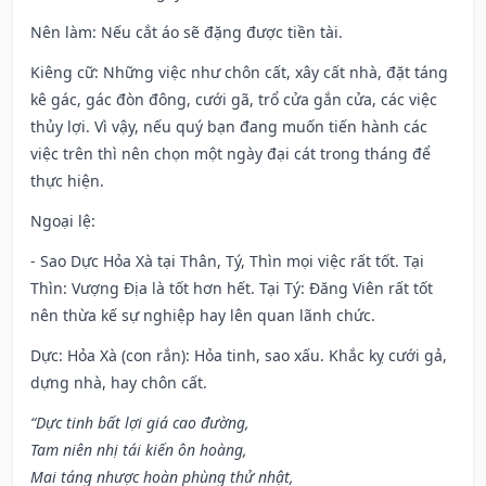
Nên làm
: Nếu cắt áo sẽ đặng được tiền tài.
Kiêng cữ
: Những việc như chôn cất, xây cất nhà, đặt táng
kê gác, gác đòn đông, cưới gã, trổ cửa gắn cửa, các việc
thủy lợi. Vì vậy, nếu quý bạn đang muốn tiến hành các
việc trên thì nên chọn một ngày đại cát trong tháng để
thực hiện.
Ngoại lệ
:
- Sao Dực Hỏa Xà tại Thân, Tý, Thìn mọi việc rất tốt. Tại
Thìn: Vượng Địa là tốt hơn hết. Tại Tý: Đăng Viên rất tốt
nên thừa kế sự nghiệp hay lên quan lãnh chức.
Dực: Hỏa Xà (con rắn): Hỏa tinh, sao xấu. Khắc kỵ cưới gả,
dựng nhà, hay chôn cất.
“Dực tinh bất lợi giá cao đường,
Tam niên nhị tái kiến ôn hoàng,
Mai táng nhược hoàn phùng thử nhật,