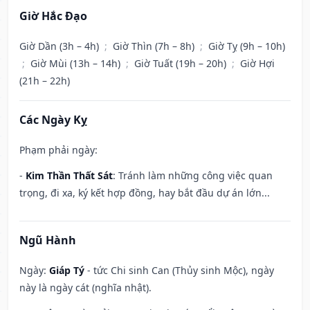
Giờ Hắc Đạo
Giờ Dần (3h – 4h)
;
Giờ Thìn (7h – 8h)
;
Giờ Tỵ (9h – 10h)
;
Giờ Mùi (13h – 14h)
;
Giờ Tuất (19h – 20h)
;
Giờ Hợi
(21h – 22h)
Các Ngày Kỵ
Phạm phải ngày:
-
Kim Thần Thất Sát
: Tránh làm những công việc quan
trọng, đi xa, ký kết hợp đồng, hay bắt đầu dự án lớn...
Ngũ Hành
Ngày:
Giáp Tý
- tức Chi sinh Can (Thủy sinh Mộc), ngày
này là ngày cát (nghĩa nhật).