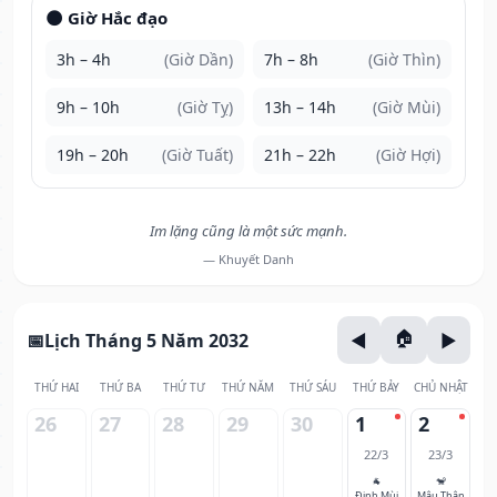
🌑 Giờ Hắc đạo
3h – 4h
(Giờ Dần)
7h – 8h
(Giờ Thìn)
9h – 10h
(Giờ Tỵ)
13h – 14h
(Giờ Mùi)
19h – 20h
(Giờ Tuất)
21h – 22h
(Giờ Hợi)
Im lặng cũng là một sức mạnh.
— Khuyết Danh
Lịch Tháng 5 Năm 2032
THỨ HAI
THỨ BA
THỨ TƯ
THỨ NĂM
THỨ SÁU
THỨ BẢY
CHỦ NHẬT
26
27
28
29
30
1
2
22/3
23/3
🐐
🐒
Đinh Mùi
Mậu Thân