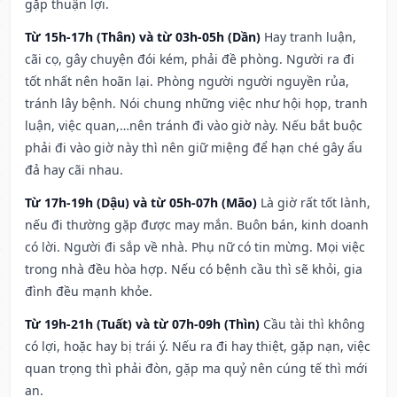
gặp thuận lợi.
Từ 15h-17h (Thân) và từ 03h-05h (Dần)
Hay tranh luận,
cãi cọ, gây chuyện đói kém, phải đề phòng. Người ra đi
tốt nhất nên hoãn lại. Phòng người người nguyền rủa,
tránh lây bệnh. Nói chung những việc như hội họp, tranh
luận, việc quan,…nên tránh đi vào giờ này. Nếu bắt buộc
phải đi vào giờ này thì nên giữ miệng để hạn ché gây ẩu
đả hay cãi nhau.
Từ 17h-19h (Dậu) và từ 05h-07h (Mão)
Là giờ rất tốt lành,
nếu đi thường gặp được may mắn. Buôn bán, kinh doanh
có lời. Người đi sắp về nhà. Phụ nữ có tin mừng. Mọi việc
trong nhà đều hòa hợp. Nếu có bệnh cầu thì sẽ khỏi, gia
đình đều mạnh khỏe.
Từ 19h-21h (Tuất) và từ 07h-09h (Thìn)
Cầu tài thì không
có lợi, hoặc hay bị trái ý. Nếu ra đi hay thiệt, gặp nạn, việc
quan trọng thì phải đòn, gặp ma quỷ nên cúng tế thì mới
an.