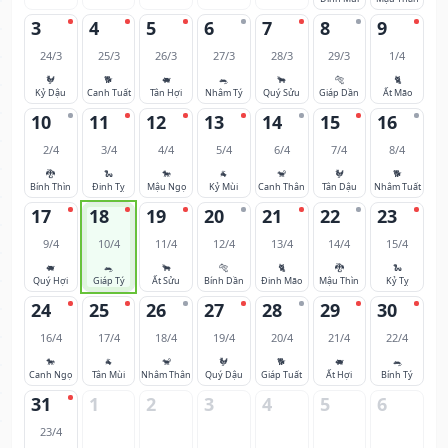
3
4
5
6
7
8
9
24/3
25/3
26/3
27/3
28/3
29/3
1/4
🐓
🐕
🐖
🐀
🐂
🐅
🐈
Kỷ Dậu
Canh Tuất
Tân Hợi
Nhâm Tý
Quý Sửu
Giáp Dần
Ất Mão
10
11
12
13
14
15
16
2/4
3/4
4/4
5/4
6/4
7/4
8/4
🐉
🐍
🐎
🐐
🐒
🐓
🐕
Bính Thìn
Đinh Tỵ
Mậu Ngọ
Kỷ Mùi
Canh Thân
Tân Dậu
Nhâm Tuất
17
18
19
20
21
22
23
9/4
10/4
11/4
12/4
13/4
14/4
15/4
🐖
🐀
🐂
🐅
🐈
🐉
🐍
Quý Hợi
Giáp Tý
Ất Sửu
Bính Dần
Đinh Mão
Mậu Thìn
Kỷ Tỵ
24
25
26
27
28
29
30
16/4
17/4
18/4
19/4
20/4
21/4
22/4
🐎
🐐
🐒
🐓
🐕
🐖
🐀
Canh Ngọ
Tân Mùi
Nhâm Thân
Quý Dậu
Giáp Tuất
Ất Hợi
Bính Tý
31
1
2
3
4
5
6
23/4