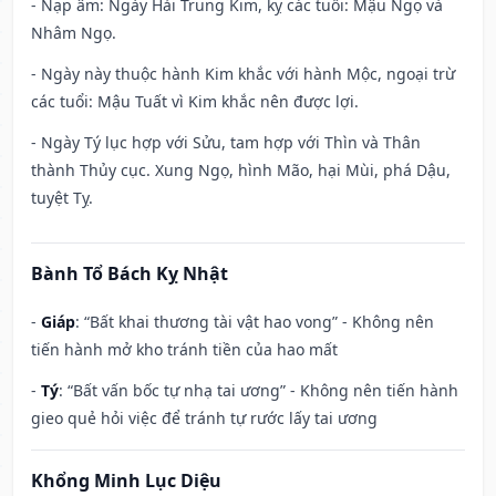
- Nạp âm: Ngày Hải Trung Kim, kỵ các tuổi: Mậu Ngọ và
Nhâm Ngọ.
- Ngày này thuộc hành Kim khắc với hành Mộc, ngoại trừ
các tuổi: Mậu Tuất vì Kim khắc nên được lợi.
- Ngày Tý lục hợp với Sửu, tam hợp với Thìn và Thân
thành Thủy cục. Xung Ngọ, hình Mão, hại Mùi, phá Dậu,
tuyệt Tỵ.
Bành Tổ Bách Kỵ Nhật
-
Giáp
: “Bất khai thương tài vật hao vong” - Không nên
tiến hành mở kho tránh tiền của hao mất
-
Tý
: “Bất vấn bốc tự nhạ tai ương” - Không nên tiến hành
gieo quẻ hỏi việc để tránh tự rước lấy tai ương
Khổng Minh Lục Diệu