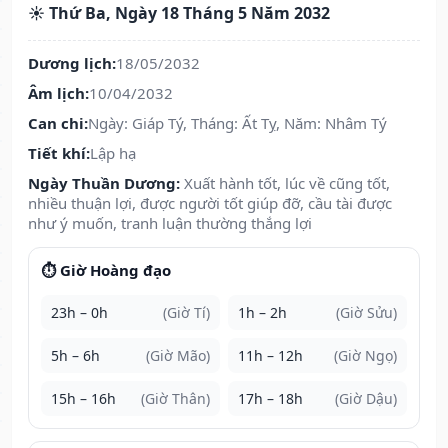
☀️ Thứ Ba, Ngày 18 Tháng 5 Năm 2032
Dương lịch:
18/05/2032
Âm lịch:
10/04/2032
Can chi:
Ngày: Giáp Tý, Tháng: Ất Tỵ, Năm: Nhâm Tý
Tiết khí:
Lập hạ
Ngày Thuần Dương:
Xuất hành tốt, lúc về cũng tốt,
nhiều thuận lợi, được người tốt giúp đỡ, cầu tài được
như ý muốn, tranh luận thường thắng lợi
⏱️ Giờ Hoàng đạo
23h – 0h
(Giờ Tí)
1h – 2h
(Giờ Sửu)
5h – 6h
(Giờ Mão)
11h – 12h
(Giờ Ngọ)
15h – 16h
(Giờ Thân)
17h – 18h
(Giờ Dậu)