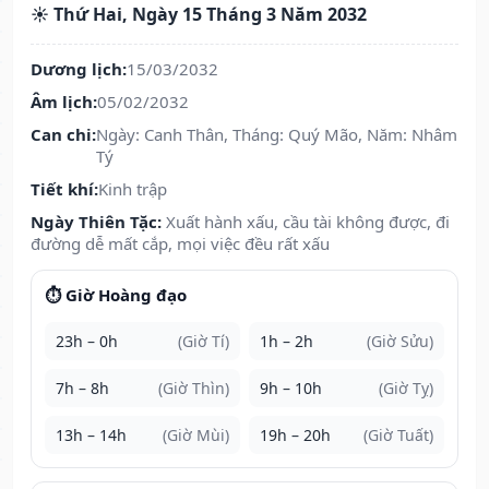
☀️ Thứ Hai, Ngày 15 Tháng 3 Năm 2032
Dương lịch:
15/03/2032
Âm lịch:
05/02/2032
Can chi:
Ngày: Canh Thân, Tháng: Quý Mão, Năm: Nhâm
Tý
Tiết khí:
Kinh trập
Ngày Thiên Tặc:
Xuất hành xấu, cầu tài không được, đi
đường dễ mất cắp, mọi việc đều rất xấu
⏱️ Giờ Hoàng đạo
23h – 0h
(Giờ Tí)
1h – 2h
(Giờ Sửu)
7h – 8h
(Giờ Thìn)
9h – 10h
(Giờ Tỵ)
13h – 14h
(Giờ Mùi)
19h – 20h
(Giờ Tuất)