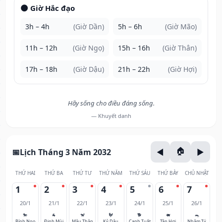
🌑 Giờ Hắc đạo
3h – 4h
(Giờ Dần)
5h – 6h
(Giờ Mão)
11h – 12h
(Giờ Ngọ)
15h – 16h
(Giờ Thân)
17h – 18h
(Giờ Dậu)
21h – 22h
(Giờ Hợi)
Hãy sống cho điều đáng sống.
— Khuyết danh
Lịch Tháng 3 Năm 2032
THỨ HAI
THỨ BA
THỨ TƯ
THỨ NĂM
THỨ SÁU
THỨ BẢY
CHỦ NHẬT
1
2
3
4
5
6
7
20/1
21/1
22/1
23/1
24/1
25/1
26/1
🐎
🐐
🐒
🐓
🐕
🐖
🐀
Bính Ngọ
Đinh Mùi
Mậu Thân
Kỷ Dậu
Canh Tuất
Tân Hợi
Nhâm Tý