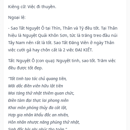
Kiêng cữ
: Việc đi thuyền.
Ngoại lệ
:
- Sao Tất Nguyệt Ô tại Thìn, Thân và Tý đều tốt. Tại Thân
hiệu là Nguyệt Quải Khôn Sơn, tức là trăng treo đầu núi
Tây Nam nên rất là tốt. Sao Tất Đăng Viên ở ngày Thân
việc cưới gả hay chôn cất là 2 việc ĐẠI KIẾT.
Tất: Nguyệt Ô (con quạ): Nguyệt tinh, sao tốt. Trăm việc
đều được tốt đẹp.
“Tất tinh tạo tác chủ quang tiền,
Mãi dắc điền viên hữu lật tiền
Mai táng thử nhật thiêm quan chức,
Điền tàm đại thực lai phong niên
Khai môn phóng thủy đa cát lật,
Hợp gia nhân khẩu đắc an nhiên,
Hôn nhân nhược năng phùng thử nhật,
Sinh đắc hài nhi phúc thọ toàn.”