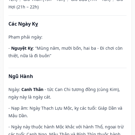
Hợi (21h – 22h)
Các Ngày Kỵ
Phạm phải ngày:
-
Nguyệt Kỵ
: “Mùng năm, mười bốn, hai ba - Đi chơi còn
thiệt, nữa là đi buôn”
Ngũ Hành
Ngày:
Canh Thân
- tức Can Chi tương đồng (cùng Kim),
ngày này là ngày cát.
- Nạp âm: Ngày Thạch Lựu Mộc, kỵ các tuổi: Giáp Dần và
Mậu Dần.
- Ngày này thuộc hành Mộc khắc với hành Thổ, ngoại trừ
các tuổi: Canh Ngọ, Mậu Thân và Bính Thìn thuộc hành