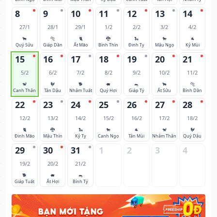
8
9
10
11
12
13
14
27/1
28/1
29/1
1/2
2/2
3/2
4/2
🐂
🐅
🐈
🐉
🐍
🐎
🐐
Quý Sửu
Giáp Dần
Ất Mão
Bính Thìn
Đinh Tỵ
Mậu Ngọ
Kỷ Mùi
15
16
17
18
19
20
21
5/2
6/2
7/2
8/2
9/2
10/2
11/2
🐒
🐓
🐕
🐖
🐀
🐂
🐅
Canh Thân
Tân Dậu
Nhâm Tuất
Quý Hợi
Giáp Tý
Ất Sửu
Bính Dần
22
23
24
25
26
27
28
12/2
13/2
14/2
15/2
16/2
17/2
18/2
🐈
🐉
🐍
🐎
🐐
🐒
🐓
Đinh Mão
Mậu Thìn
Kỷ Tỵ
Canh Ngọ
Tân Mùi
Nhâm Thân
Quý Dậu
29
30
31
1
2
3
4
19/2
20/2
21/2
🐕
🐖
🐀
Giáp Tuất
Ất Hợi
Bính Tý