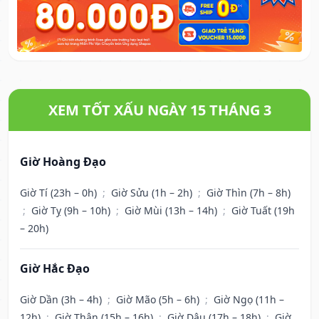
XEM TỐT XẤU NGÀY 15 THÁNG 3
Giờ Hoàng Đạo
Giờ Tí (23h – 0h)
;
Giờ Sửu (1h – 2h)
;
Giờ Thìn (7h – 8h)
;
Giờ Tỵ (9h – 10h)
;
Giờ Mùi (13h – 14h)
;
Giờ Tuất (19h
– 20h)
Giờ Hắc Đạo
Giờ Dần (3h – 4h)
;
Giờ Mão (5h – 6h)
;
Giờ Ngọ (11h –
12h)
;
Giờ Thân (15h – 16h)
;
Giờ Dậu (17h – 18h)
;
Giờ