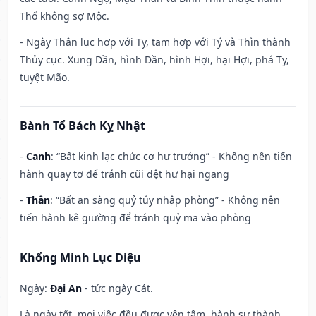
Thổ không sợ Mộc.
- Ngày Thân lục hợp với Tỵ, tam hợp với Tý và Thìn thành
Thủy cục. Xung Dần, hình Dần, hình Hợi, hại Hợi, phá Tỵ,
tuyệt Mão.
Bành Tổ Bách Kỵ Nhật
-
Canh
: “Bất kinh lạc chức cơ hư trướng” - Không nên tiến
hành quay tơ để tránh cũi dệt hư hại ngang
-
Thân
: “Bất an sàng quỷ túy nhập phòng” - Không nên
tiến hành kê giường để tránh quỷ ma vào phòng
Khổng Minh Lục Diệu
Ngày:
Đại An
- tức ngày Cát.
Là ngày tốt, mọi việc đều được yên tâm, hành sự thành