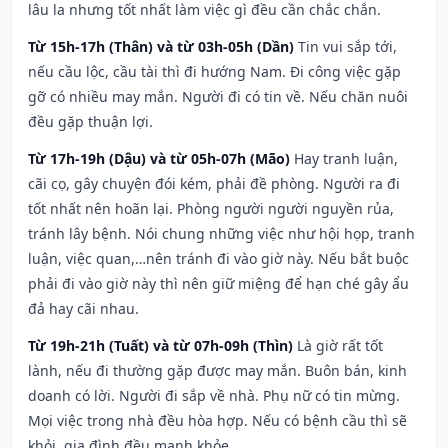
lâu la nhưng tốt nhất làm việc gì đều cần chắc chắn.
Từ 15h-17h (Thân) và từ 03h-05h (Dần)
Tin vui sắp tới,
nếu cầu lộc, cầu tài thì đi hướng Nam. Đi công việc gặp
gỡ có nhiều may mắn. Người đi có tin về. Nếu chăn nuôi
đều gặp thuận lợi.
Từ 17h-19h (Dậu) và từ 05h-07h (Mão)
Hay tranh luận,
cãi cọ, gây chuyện đói kém, phải đề phòng. Người ra đi
tốt nhất nên hoãn lại. Phòng người người nguyền rủa,
tránh lây bệnh. Nói chung những việc như hội họp, tranh
luận, việc quan,…nên tránh đi vào giờ này. Nếu bắt buộc
phải đi vào giờ này thì nên giữ miệng để hạn ché gây ẩu
đả hay cãi nhau.
Từ 19h-21h (Tuất) và từ 07h-09h (Thìn)
Là giờ rất tốt
lành, nếu đi thường gặp được may mắn. Buôn bán, kinh
doanh có lời. Người đi sắp về nhà. Phụ nữ có tin mừng.
Mọi việc trong nhà đều hòa hợp. Nếu có bệnh cầu thì sẽ
khỏi, gia đình đều mạnh khỏe.