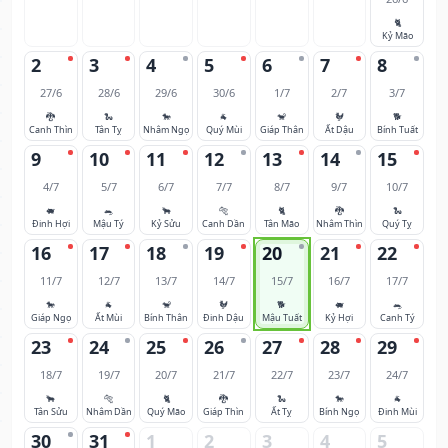
🐈
Kỷ Mão
2
3
4
5
6
7
8
27/6
28/6
29/6
30/6
1/7
2/7
3/7
🐉
🐍
🐎
🐐
🐒
🐓
🐕
Canh Thìn
Tân Tỵ
Nhâm Ngọ
Quý Mùi
Giáp Thân
Ất Dậu
Bính Tuất
9
10
11
12
13
14
15
4/7
5/7
6/7
7/7
8/7
9/7
10/7
🐖
🐀
🐂
🐅
🐈
🐉
🐍
Đinh Hợi
Mậu Tý
Kỷ Sửu
Canh Dần
Tân Mão
Nhâm Thìn
Quý Tỵ
16
17
18
19
20
21
22
11/7
12/7
13/7
14/7
15/7
16/7
17/7
🐎
🐐
🐒
🐓
🐕
🐖
🐀
Giáp Ngọ
Ất Mùi
Bính Thân
Đinh Dậu
Mậu Tuất
Kỷ Hợi
Canh Tý
23
24
25
26
27
28
29
18/7
19/7
20/7
21/7
22/7
23/7
24/7
🐂
🐅
🐈
🐉
🐍
🐎
🐐
Tân Sửu
Nhâm Dần
Quý Mão
Giáp Thìn
Ất Tỵ
Bính Ngọ
Đinh Mùi
30
31
1
2
3
4
5