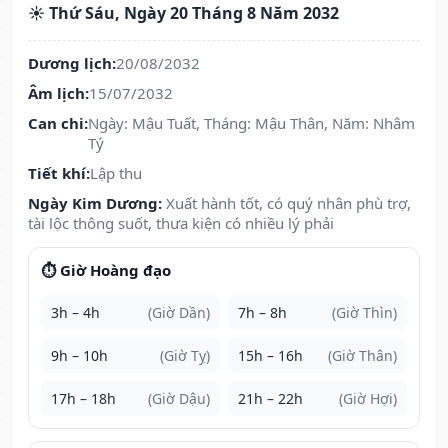
☀️ Thứ Sáu, Ngày 20 Tháng 8 Năm 2032
Dương lịch:
20/08/2032
Âm lịch:
15/07/2032
Can chi:
Ngày: Mậu Tuất, Tháng: Mậu Thân, Năm: Nhâm
Tý
Tiết khí:
Lập thu
Ngày Kim Dương:
Xuất hành tốt, có quý nhân phù trợ,
tài lộc thông suốt, thưa kiện có nhiều lý phải
⏱️ Giờ Hoàng đạo
3h – 4h
(Giờ Dần)
7h – 8h
(Giờ Thìn)
9h – 10h
(Giờ Tỵ)
15h – 16h
(Giờ Thân)
17h – 18h
(Giờ Dậu)
21h – 22h
(Giờ Hợi)