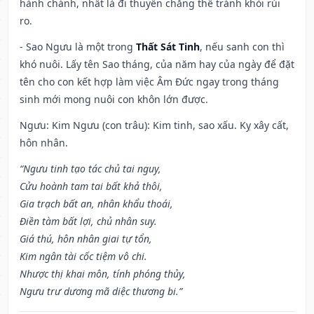
hành chánh, nhất là đi thuyền chẳng thể tránh khỏi rủi
ro.
- Sao Ngưu là một trong
Thất Sát Tinh
, nếu sanh con thì
khó nuôi. Lấy tên Sao tháng, của năm hay của ngày để đặt
tên cho con kết hợp làm việc Âm Đức ngay trong tháng
sinh mới mong nuôi con khôn lớn được.
Ngưu: Kim Ngưu (con trâu): Kim tinh, sao xấu. Kỵ xây cất,
hôn nhân.
“Ngưu tinh tạo tác chủ tai nguy,
Cửu hoành tam tai bất khả thôi,
Gia trạch bất an, nhân khẩu thoái,
Điền tàm bất lợi, chủ nhân suy.
Giá thú, hôn nhân giai tự tổn,
Kim ngân tài cốc tiệm vô chi.
Nhược thị khai môn, tính phóng thủy,
Ngưu trư dương mã diệc thương bi.”