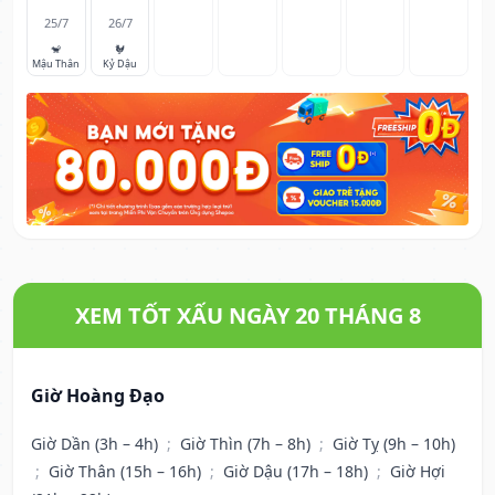
25/7
26/7
🐒
🐓
Mậu Thân
Kỷ Dậu
XEM TỐT XẤU NGÀY 20 THÁNG 8
Giờ Hoàng Đạo
Giờ Dần (3h – 4h)
;
Giờ Thìn (7h – 8h)
;
Giờ Tỵ (9h – 10h)
;
Giờ Thân (15h – 16h)
;
Giờ Dậu (17h – 18h)
;
Giờ Hợi