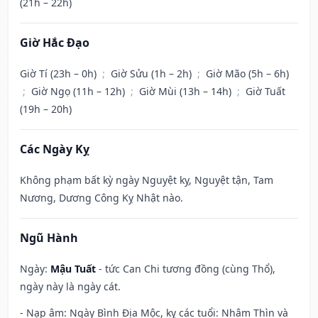
(21h – 22h)
Giờ Hắc Đạo
Giờ Tí (23h – 0h)
;
Giờ Sửu (1h – 2h)
;
Giờ Mão (5h – 6h)
;
Giờ Ngọ (11h – 12h)
;
Giờ Mùi (13h – 14h)
;
Giờ Tuất
(19h – 20h)
Các Ngày Kỵ
Không phạm bất kỳ ngày Nguyệt kỵ, Nguyệt tận, Tam
Nương, Dương Công Kỵ Nhật nào.
Ngũ Hành
Ngày:
Mậu Tuất
- tức Can Chi tương đồng (cùng Thổ),
ngày này là ngày cát.
- Nạp âm: Ngày Bình Địa Mộc, kỵ các tuổi: Nhâm Thìn và