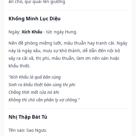
ăn chó, quỉ quái lên giường
Khổng Minh Lục Diệu
Ngày:
Xích Khẩu
- tức ngày Hung.
Nên đề phòng miệng lưỡi, mâu thuẫn hay tranh cãi. Ngày
này là ngày xấu, mưu sự khó thành, dễ dẫn đến nội bộ
xảy ra cãi vã, thị phi, mâu thuẫn, làm ơn nên oán hoặc
khẩu thiệt.
“Xích Khẩu là quả bần cùng
Sinh ra khẩu thiệt bàn cùng thị phi
Chẳng thời mất của nó khi
Không thì chó cắn phân ly vợ chồng.”
Nhị Thập Bát Tú
Tên sao
: Sao Ngưu