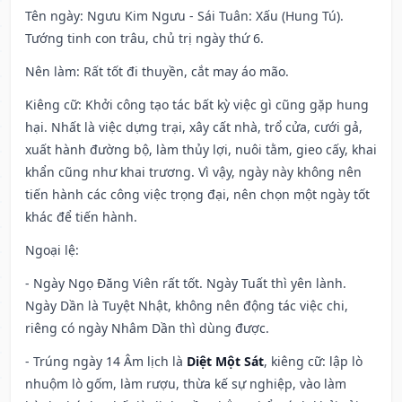
Tên ngày
: Ngưu Kim Ngưu - Sái Tuân: Xấu (Hung Tú).
Tướng tinh con trâu, chủ trị ngày thứ 6.
Nên làm
: Rất tốt đi thuyền, cắt may áo mão.
Kiêng cữ
: Khởi công tạo tác bất kỳ việc gì cũng gặp hung
hại. Nhất là việc dựng trại, xây cất nhà, trổ cửa, cưới gả,
xuất hành đường bộ, làm thủy lợi, nuôi tằm, gieo cấy, khai
khẩn cũng như khai trương. Vì vậy, ngày này không nên
tiến hành các công việc trọng đại, nên chọn một ngày tốt
khác để tiến hành.
Ngoại lệ
:
- Ngày Ngọ Đăng Viên rất tốt. Ngày Tuất thì yên lành.
Ngày Dần là Tuyệt Nhật, không nên động tác việc chi,
riêng có ngày Nhâm Dần thì dùng được.
- Trúng ngày 14 Âm lịch là
Diệt Một Sát
, kiêng cữ: lập lò
nhuộm lò gốm, làm rượu, thừa kế sự nghiệp, vào làm