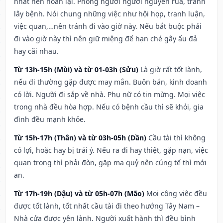
nhất nên hoãn lại. Phòng người người nguyền rủa, tránh
lây bệnh. Nói chung những việc như hội họp, tranh luận,
việc quan,…nên tránh đi vào giờ này. Nếu bắt buộc phải
đi vào giờ này thì nên giữ miệng để hạn ché gây ẩu đả
hay cãi nhau.
Từ 13h-15h (Mùi) và từ 01-03h (Sửu)
Là giờ rất tốt lành,
nếu đi thường gặp được may mắn. Buôn bán, kinh doanh
có lời. Người đi sắp về nhà. Phụ nữ có tin mừng. Mọi việc
trong nhà đều hòa hợp. Nếu có bệnh cầu thì sẽ khỏi, gia
đình đều mạnh khỏe.
Từ 15h-17h (Thân) và từ 03h-05h (Dần)
Cầu tài thì không
có lợi, hoặc hay bị trái ý. Nếu ra đi hay thiệt, gặp nạn, việc
quan trọng thì phải đòn, gặp ma quỷ nên cúng tế thì mới
an.
Từ 17h-19h (Dậu) và từ 05h-07h (Mão)
Mọi công việc đều
được tốt lành, tốt nhất cầu tài đi theo hướng Tây Nam –
Nhà cửa được yên lành. Người xuất hành thì đều bình