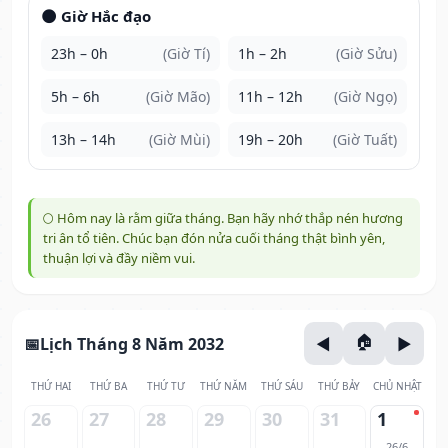
🌑 Giờ Hắc đạo
23h – 0h
(Giờ Tí)
1h – 2h
(Giờ Sửu)
5h – 6h
(Giờ Mão)
11h – 12h
(Giờ Ngọ)
13h – 14h
(Giờ Mùi)
19h – 20h
(Giờ Tuất)
🌕 Hôm nay là rằm giữa tháng. Bạn hãy nhớ thắp nén hương
tri ân tổ tiên. Chúc bạn đón nửa cuối tháng thật bình yên,
thuận lợi và đầy niềm vui.
Lịch Tháng 8 Năm 2032
THỨ HAI
THỨ BA
THỨ TƯ
THỨ NĂM
THỨ SÁU
THỨ BẢY
CHỦ NHẬT
26
27
28
29
30
31
1
26/6