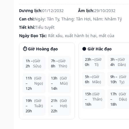
Dương lịch:
01/12/2032
Âm lịch:
29/10/2032
Can chi:
Ngày: Tân Tỵ, Tháng: Tân Hợi, Năm: Nhâm Tý
Tiết khí:
Tiểu tuyết
Ngày Đạo Tặc:
Rất xấu, xuất hành bị hại, mất của
⏱️ Giờ Hoàng đạo
🌑 Giờ Hắc đạo
23h –
(Giờ
3h –
(Giờ
1h –
(Giờ
7h –
(Giờ
0h
Tí)
4h
Dần)
2h
Sửu)
8h
Thìn)
5h –
(Giờ
9h –
(Giờ
11h
(Giờ
13h
(Giờ
6h
Mão)
10h
Tỵ)
–
Ngọ)
–
Mùi)
12h
14h
15h
(Giờ
17h
(Giờ
–
Thân)
–
Dậu)
19h
(Giờ
21h
(Giờ
16h
18h
–
Tuất)
–
Hợi)
20h
22h