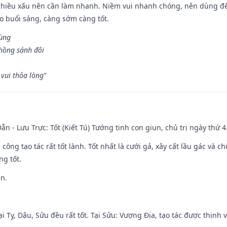
chiều xấu nên cần làm nhanh. Niềm vui nhanh chóng, nên dùng để 
ào buổi sáng, càng sớm càng tốt.
hùng
hồng sánh đôi
vui thỏa lòng”
ẫn - Lưu Trực: Tốt (Kiết Tú) Tướng tinh con giun, chủ trị ngày thứ 4
i công tạo tác rất tốt lành. Tốt nhất là cưới gả, xây cất lầu gác và
ng tốt.
ền.
i Tỵ, Dậu, Sửu đều rất tốt. Tại Sửu: Vượng Địa, tạo tác được thịnh