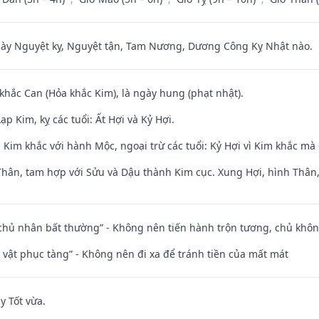
 Nguyệt kỵ, Nguyệt tận, Tam Nương, Dương Công Kỵ Nhật nào.
 khắc Can (Hỏa khắc Kim), là ngày hung (phạt nhật).
p Kim, kỵ các tuổi: Ất Hợi và Kỷ Hợi.
Kim khắc với hành Mộc, ngoại trừ các tuổi: Kỷ Hợi vì Kim khắc mà 
Thân, tam hợp với Sửu và Dậu thành Kim cục. Xung Hợi, hình Thân, 
 chủ nhân bất thường” - Không nên tiến hành trộn tương, chủ kh
ài vật phục tàng” - Không nên đi xa để tránh tiền của mất mát
y Tốt vừa.