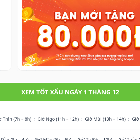
XEM TỐT XẤU NGÀY 1 THÁNG 12
ờ Thìn (7h – 8h)
;
Giờ Ngọ (11h – 12h)
;
Giờ Mùi (13h – 14h)
;
Giờ
 Dần (3h – 4h)
;
Giờ Mão (5h – 6h)
;
Giờ Tỵ (9h – 10h)
;
Giờ Thân 