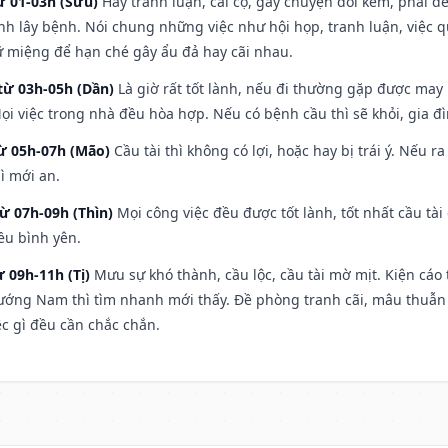
ừ 01-03h (Sửu)
Hay tranh luận, cãi cọ, gây chuyện đói kém, phải đ
nh lây bệnh. Nói chung những việc như hội họp, tranh luận, việc q
iữ miệng để hạn ché gây ẩu đả hay cãi nhau.
từ 03h-05h (Dần)
Là giờ rất tốt lành, nếu đi thường gặp được may
ọi việc trong nhà đều hòa hợp. Nếu có bệnh cầu thì sẽ khỏi, gia 
từ 05h-07h (Mão)
Cầu tài thì không có lợi, hoặc hay bị trái ý. Nếu r
ì mới an.
từ 07h-09h (Thìn)
Mọi công việc đều được tốt lành, tốt nhất cầu t
ều bình yên.
ừ 09h-11h (Tị)
Mưu sự khó thành, cầu lộc, cầu tài mờ mịt. Kiện cáo 
hướng Nam thì tìm nhanh mới thấy. Đề phòng tranh cãi, mâu thuẫn
ệc gì đều cần chắc chắn.