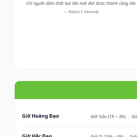
Chỉ người dám thất bại lớn mới đạt được thành công lớn.
— Robert F. Kennedy
Giờ Hoàng Đạo
Giờ Sửu (1h – 2h)
;
Gi
Giờ Hắc Đạo
Giờ Tí (23h – 0h)
;
Giờ