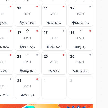
10
11
12
/11
8/11
9/11
10/11
🐅
🐈
🐉
ỷ Sửu
Canh Dần
Tân Mão
Nhâm Thìn
🌕
⭐
17
18
19
4/11
15/11
16/11
17/11
🐓
🐕
🐖
nh Thân
Đinh Dậu
Mậu Tuất
Kỷ Hợi
⭐
24
25
26
1/11
22/11
23/11
24/11
🐉
🐍
🐎
ý Mão
Giáp Thìn
Ất Tỵ
Bính Ngọ
31
1
2
8/11
29/11
🐖
nh Tuất
Tân Hợi