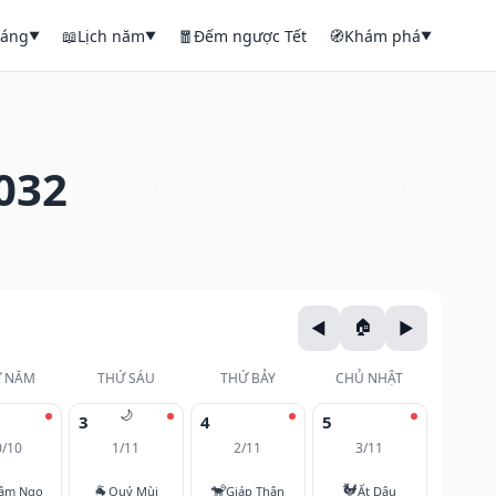
háng
📖
Lịch năm
🧧
Đếm ngược Tết
🧭
Khám phá
▼
▼
▼
032
 NĂM
THỨ SÁU
THỨ BẢY
CHỦ NHẬT
🌙
3
4
5
0/10
1/11
2/11
3/11
🐐
🐒
🐓
âm Ngọ
Quý Mùi
Giáp Thân
Ất Dậu