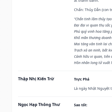
ắt thành danh.
Chẩn: Thủy Dẫn (con tr
“Chẩn tinh lâm thủy tạo
Đại đại vi quan thụ sắc
Phú quý vinh hoa tăng 
Khố mãn thương doanh 
Mai táng văn tinh lai ch
Trạch xá an ninh, bất k
Cánh hữu vi quan, tiên 
Hôn nhân long tử xuất 
Thập Nhị Kiến Trừ
Trực Phá
Là ngày Nhật Nguyệt t
Ngọc Hạp Thông Thư
Sao tốt
: