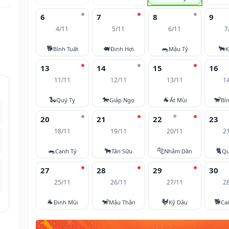
6
7
8
9
4/11
5/11
6/11
7
🐕
🐖
🐀
🐂
Bính Tuất
Đinh Hợi
Mậu Tý
K
13
14
15
16
11/11
12/11
13/11
1
🐍
🐎
🐐
🐒
Quý Tỵ
Giáp Ngọ
Ất Mùi
Bí
⭐
20
21
22
23
18/11
19/11
20/11
2
🐀
🐂
🐅
🐈
Canh Tý
Tân Sửu
Nhâm Dần
Qu
27
28
29
30
25/11
26/11
27/11
2
🐐
🐒
🐓
🐕
Đinh Mùi
Mậu Thân
Kỷ Dậu
Ca