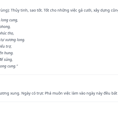
ùng): Thủy tinh, sao tốt. Tốt cho những việc gả cưới, xây dựng cũ
 long cung,
 phong,
phúc thọ,
tự xương long.
iếu trợ,
iến hung.
đế sủng,
long cung.”
ương xung. Ngày có trực Phá muôn việc làm vào ngày này đều bất l