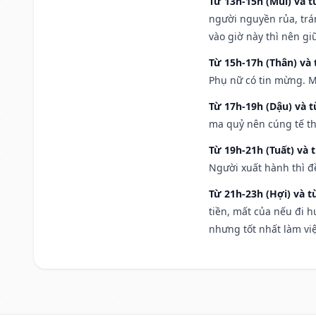
Từ 13h-15h (Mùi) và t
người nguyền rủa, trá
vào giờ này thì nên g
Từ 15h-17h (Thân) và 
Phụ nữ có tin mừng. M
Từ 17h-19h (Dậu) và 
ma quỷ nên cúng tế th
Từ 19h-21h (Tuất) và 
Người xuất hành thì đ
Từ 21h-23h (Hợi) và t
tiền, mất của nếu đi 
nhưng tốt nhất làm vi