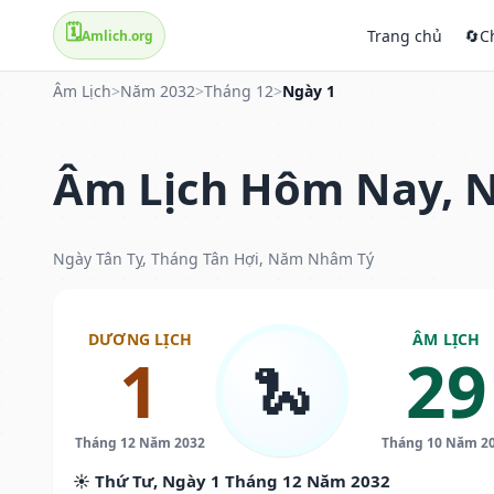
🗓️
Trang chủ
🔄
C
Amlich.org
Âm Lịch
>
Năm 2032
>
Tháng 12
>
Ngày 1
Âm Lịch Hôm Nay, N
Ngày Tân Tỵ, Tháng Tân Hợi, Năm Nhâm Tý
DƯƠNG LỊCH
ÂM LỊCH
1
29
🐍
Tháng 12 Năm 2032
Tháng 10 Năm 2
☀️ Thứ Tư, Ngày 1 Tháng 12 Năm 2032