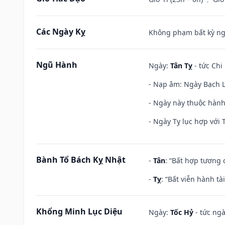
Các Ngày Kỵ
Không phạm bất kỳ ngày
Ngũ Hành
Ngày:
Tân Tỵ
- tức Chi
- Nạp âm: Ngày Bạch Lạ
- Ngày này thuộc hành 
- Ngày Tỵ lục hợp với 
Bành Tổ Bách Kỵ Nhật
-
Tân
: “Bất hợp tương
-
Tỵ
: “Bất viễn hành t
Khổng Minh Lục Diệu
Ngày:
Tốc Hỷ
- tức ngà