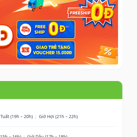
 Tuất (19h – 20h)
;
Giờ Hợi (21h – 22h)
(15h – 16h)
;
Giờ Dậu (17h – 18h)