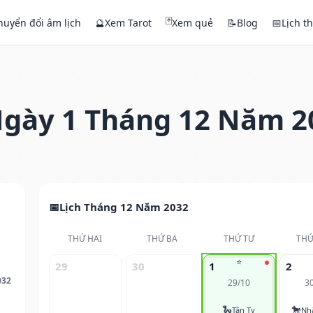
🃏
huyển đổi âm lịch
🔮
Xem Tarot
Xem quẻ
📝
Blog
📅
Lịch t
gày 1 Tháng 12 Năm 2
Lịch Tháng 12 Năm 2032
THỨ HAI
THỨ BA
THỨ TƯ
THỨ
⭐
29
30
1
2
032
29/10
3
🐍
🐎
Tân Tỵ
Nh