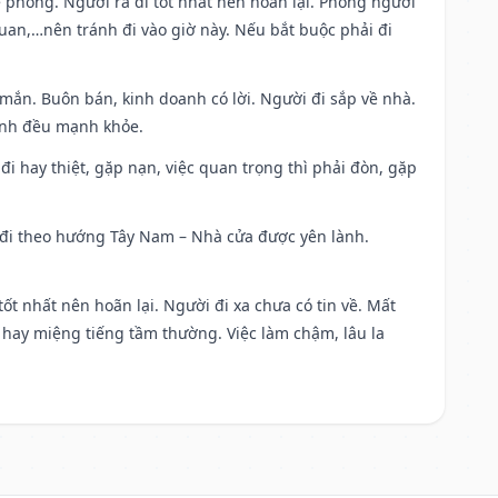
ề phòng. Người ra đi tốt nhất nên hoãn lại. Phòng người
uan,…nên tránh đi vào giờ này. Nếu bắt buộc phải đi
 mắn. Buôn bán, kinh doanh có lời. Người đi sắp về nhà.
đình đều mạnh khỏe.
a đi hay thiệt, gặp nạn, việc quan trọng thì phải đòn, gặp
ài đi theo hướng Tây Nam – Nhà cửa được yên lành.
tốt nhất nên hoãn lại. Người đi xa chưa có tin về. Mất
 hay miệng tiếng tầm thường. Việc làm chậm, lâu la