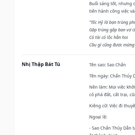
Buổi sáng tốt, nhưng 
tiến hành công việc v
“Tốc Hỷ là bạn trùng p
Gặp trùng gặp bạn vợ c
Có tài có lộc hẳn hoi
Cầu gì cũng được mừng 
Nhị Thập Bát Tú
Tên sao
: Sao Chẩn
Tên ngày
: Chẩn Thủy D
Nên làm
: Mọi việc khở
cỏ phá đất, cất trại, cũ
Kiêng cữ
: Việc đi thuy
Ngoại lệ
:
- Sao Chẩn Thủy Dẫn tạ