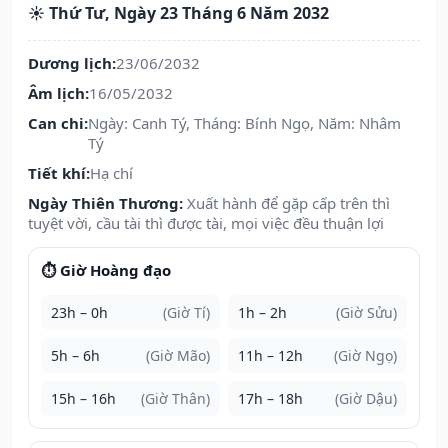
☀️ Thứ Tư, Ngày 23 Tháng 6 Năm 2032
Dương lịch:
23/06/2032
Âm lịch:
16/05/2032
Can chi:
Ngày: Canh Tý, Tháng: Bính Ngọ, Năm: Nhâm
Tý
Tiết khí:
Hạ chí
Ngày Thiên Thương:
Xuất hành để gặp cấp trên thì
tuyệt vời, cầu tài thì được tài, mọi việc đều thuận lợi
⏱️ Giờ Hoàng đạo
23h – 0h
(Giờ Tí)
1h – 2h
(Giờ Sửu)
5h – 6h
(Giờ Mão)
11h – 12h
(Giờ Ngọ)
15h – 16h
(Giờ Thân)
17h – 18h
(Giờ Dậu)