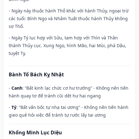
- Ngày này thuộc hành Thổ khắc với hành Thủy, ngoại trừ
các tuổi: Bính Ngọ và Nhâm Tuất thuộc hành Thủy không
sợ Thổ.
- Ngày Tý lục hợp với Sửu, tam hợp với Thìn và Thân
thành Thủy cục. Xung Ngọ, hình Mão, hại Mùi, phá Dậu,
tuyệt Tỵ.
Bành Tổ Bách Kỵ Nhật
-
Canh
: “Bất kinh lạc chức cơ hư trướng” - Không nên tiến
hành quay tơ để tránh cũi dệt hư hại ngang
-
Tý
: “Bất vấn bốc tự nhạ tai ương” - Không nên tiến hành
gieo quẻ hỏi việc để tránh tự rước lấy tai ương
Khổng Minh Lục Diệu