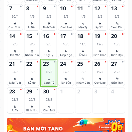
7
8
9
10
11
12
13
30/4
1/5
2/5
3/5
4/5
5/5
6/5
🐒
🐓
🐕
🐖
🐀
🐂
🐅
Giáp Thân
Ất Dậu
Bính Tuất
Đinh Hợi
Mậu Tý
Kỷ Sửu
Canh Dần
14
15
16
17
18
19
20
7/5
8/5
9/5
10/5
11/5
12/5
13/5
🐈
🐉
🐍
🐎
🐐
🐒
🐓
Tân Mão
Nhâm Thìn
Quý Tỵ
Giáp Ngọ
Ất Mùi
Bính Thân
Đinh Dậu
21
22
23
24
25
26
27
14/5
15/5
16/5
17/5
18/5
19/5
20/5
🐕
🐖
🐀
🐂
🐅
🐈
🐉
Mậu Tuất
Kỷ Hợi
Canh Tý
Tân Sửu
Nhâm Dần
Quý Mão
Giáp Thìn
28
29
30
1
2
3
4
21/5
22/5
23/5
🐍
🐎
🐐
Ất Tỵ
Bính Ngọ
Đinh Mùi