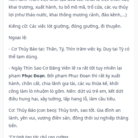
khai trương, xuất hành, tu bổ mồ mã, trổ cửa, các vụ thủy
lợi (như tháo nước, khai thông mương rảnh, đào kênh,...)
Kiêng cữ
: Các việc lót giường, đóng giường, đi thuyền.
Ngoại lệ
:
- Cơ Thủy Báo tại: Thân, Tý, Thìn trăm việc kỵ. Duy tại Tý có
thể tạm dùng.
- Ngày Thìn Sao Cơ Đăng Viên lẽ ra rất tốt tuy nhiên lại
phạm
Phục Đoạn
. Bởi phạm Phục Đoạn thì rất kỵ xuất
hành, chôn cất, chia lãnh gia tài, các vụ thừa kế, khởi
công làm lò nhuộm lò gốm. Nên: dứt vú trẻ em, kết dứt
điều hung hại, xây tường, lấp hang lỗ, làm cầu tiêu.
Cơ: Thủy Báo (con beo): Thủy tinh, sao tốt. Gia đình an
lành, yên vui, vượng điền sản, đồng thời sự nghiệp thăng
tiến.
“Cơ tinh tạo tác chủ cao cường,