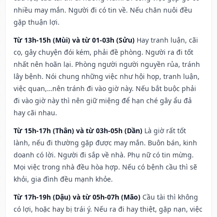
nhiều may mắn. Người đi có tin về. Nếu chăn nuôi đều
gặp thuận lợi.
Từ 13h-15h (Mùi) và từ 01-03h (Sửu)
Hay tranh luận, cãi
cọ, gây chuyện đói kém, phải đề phòng. Người ra đi tốt
nhất nên hoãn lại. Phòng người người nguyền rủa, tránh
lây bệnh. Nói chung những việc như hội họp, tranh luận,
việc quan,…nên tránh đi vào giờ này. Nếu bắt buộc phải
đi vào giờ này thì nên giữ miệng để hạn ché gây ẩu đả
hay cãi nhau.
Từ 15h-17h (Thân) và từ 03h-05h (Dần)
Là giờ rất tốt
lành, nếu đi thường gặp được may mắn. Buôn bán, kinh
doanh có lời. Người đi sắp về nhà. Phụ nữ có tin mừng.
Mọi việc trong nhà đều hòa hợp. Nếu có bệnh cầu thì sẽ
khỏi, gia đình đều mạnh khỏe.
Từ 17h-19h (Dậu) và từ 05h-07h (Mão)
Cầu tài thì không
có lợi, hoặc hay bị trái ý. Nếu ra đi hay thiệt, gặp nạn, việc