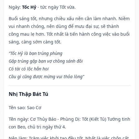
Ngày:
Tốc Hỷ
- tức ngày Tốt vừa.
Buổi sáng tốt, nhưng chiều xấu nên cần làm nhanh. Niềm
vui nhanh chóng, nên dùng để mưu đại sự, sẽ thành
công mau lẹ hơn. Tốt nhất là tiến hành công việc vào buổi
sáng, càng sớm càng tốt.
“Tốc Hỷ là bạn trùng phùng
Gặp trùng gặp bạn vợ chồng sánh đôi
Có tài có lộc hẳn hoi
Cầu gì cũng được mừng vui thỏa lòng”
Nhị Thập Bát Tú
Tên sao
: Sao Cơ
Tên ngày
: Cơ Thủy Báo - Phùng Dị: Tốt (Kiết Tú) Tướng tinh
con Beo, chủ trị ngày thứ 4.
Nên làm
: Trăm việc khởi tạo đều tốt. Nhất là việc chôn cất,