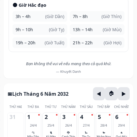
🌑 Giờ Hắc đạo
3h – 4h
(Giờ Dần)
7h – 8h
(Giờ Thìn)
9h – 10h
(Giờ Tỵ)
13h – 14h
(Giờ Mùi)
19h – 20h
(Giờ Tuất)
21h – 22h
(Giờ Hợi)
Bạn không thể vui vẻ nếu mang theo cả quá khứ.
— Khuyết Danh
Lịch Tháng 6 Năm 2032
THỨ HAI
THỨ BA
THỨ TƯ
THỨ NĂM
THỨ SÁU
THỨ BẢY
CHỦ NHẬT
31
1
2
3
4
5
6
24/4
25/4
26/4
27/4
28/4
29/4
🐅
🐈
🐉
🐍
🐎
🐐
Mậu Dần
Kỷ Mão
Canh Thìn
Tân Tỵ
Nhâm Ngọ
Quý Mùi