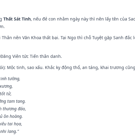
ng
Thất Sát Tinh
, nếu đẻ con nhằm ngày này thì nên lấy tên của Sa
ơn.
 Thân nên Văn Khoa thất bại. Tại Ngọ thì chỗ Tuyệt gặp Sanh đắc l
Đăng Viên tức Tiến thân danh.
i): Mộc tinh, sao xấu. Khắc kỵ động thổ, an táng, khai trương cũn
rinh tường,
 xương,
ốt tử,
ỡng tam tang.
h thương đáo,
hủ ôn hoàng.
iêu tai họa,
nhi lang.”