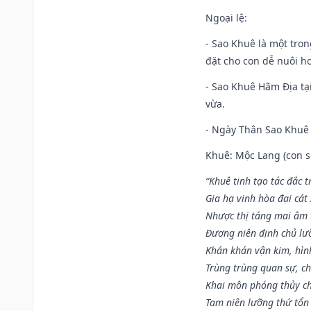
Ngoại lệ
:
- Sao Khuê là một tro
đặt cho con dễ nuôi h
- Sao Khuê Hãm Địa tại
vừa.
- Ngày Thân Sao Khuê 
Khuê: Mộc Lang (con só
“Khuê tinh tạo tác đắc t
Gia hạ vinh hòa đại cát
Nhược thị táng mai âm t
Đương niên định chủ lư
Khán khán vận kim, hìn
Trùng trùng quan sự, c
Khai môn phóng thủy ch
Tam niên lưỡng thứ tổn 