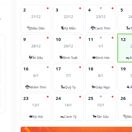
⭐
2
3
4
5
21/12
22/12
23/12
2
ý
🐅
🐈
🐉
🐍
Mậu Dần
Kỷ Mão
Canh Thìn
T
⭐
9
10
11
12
28/12
29/12
1/1
🐓
🐕
🐖
🐀
Ất Dậu
Bính Tuất
Đinh Hợi
M
16
17
18
19
6/1
7/1
8/1
🐉
🐍
🐎
🐐
Nhâm Thìn
Quý Tỵ
Giáp Ngọ
Ấ
⭐
23
24
25
26
13/1
14/1
15/1
1
🐖
🐀
🐂
🐅
Kỷ Hợi
Canh Tý
Tân Sửu
Nh