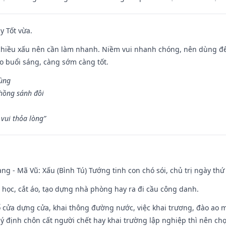
y Tốt vừa.
chiều xấu nên cần làm nhanh. Niềm vui nhanh chóng, nên dùng để 
ào buổi sáng, càng sớm càng tốt.
hùng
hồng sánh đôi
vui thỏa lòng”
ng - Mã Vũ: Xấu (Bình Tú) Tướng tinh con chó sói, chủ trị ngày thứ 
p học, cắt áo, tạo dựng nhà phòng hay ra đi cầu công danh.
rổ cửa dựng cửa, khai thông đường nước, việc khai trương, đào ao 
 ý định chôn cất người chết hay khai trường lập nghiệp thì nên ch