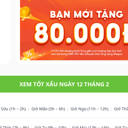
XEM TỐT XẤU NGÀY 12 THÁNG 2
 Sửu (1h – 2h)
;
Giờ Mão (5h – 6h)
;
Giờ Ngọ (11h – 12h)
;
Giờ Th
ờ Thìn (7h – 8h)
;
Giờ Tỵ (9h – 10h)
;
Giờ Mùi (13h – 14h)
;
Giờ Tu