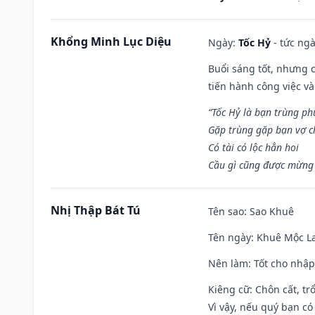
Khổng Minh Lục Diệu
Ngày:
Tốc Hỷ
- tức ngà
Buổi sáng tốt, nhưng 
tiến hành công việc v
“Tốc Hỷ là bạn trùng p
Gặp trùng gặp bạn vợ c
Có tài có lộc hẳn hoi
Cầu gì cũng được mừng 
Nhị Thập Bát Tú
Tên sao
: Sao Khuê
Tên ngày
: Khuê Mộc La
Nên làm
: Tốt cho nhậ
Kiêng cữ
: Chôn cất, t
Vì vậy, nếu quý bạn có