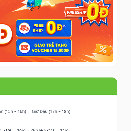
ân (15h – 16h)
;
Giờ Dậu (17h – 18h)
ất (19h – 20h)
;
Giờ Hợi (21h – 22h)