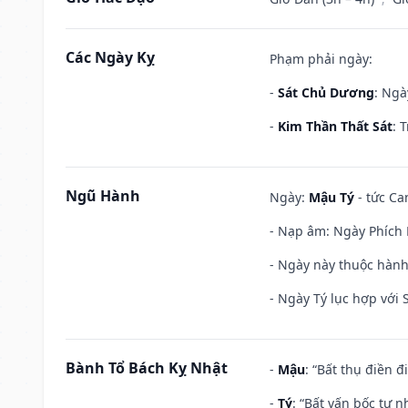
Các Ngày Kỵ
Phạm phải ngày:
-
Sát Chủ Dương
: Ngà
-
Kim Thần Thất Sát
: 
Ngũ Hành
Ngày:
Mậu Tý
- tức Ca
- Nạp âm: Ngày Phích 
- Ngày này thuộc hành
- Ngày Tý lục hợp với
Bành Tổ Bách Kỵ Nhật
-
Mậu
: “Bất thụ điền 
-
Tý
: “Bất vấn bốc tự 