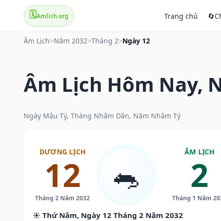
🗓️
Trang chủ
🔄
C
Amlich.org
Âm Lịch
>
Năm 2032
>
Tháng 2
>
Ngày 12
Âm Lịch Hôm Nay, N
Ngày Mậu Tý, Tháng Nhâm Dần, Năm Nhâm Tý
DƯƠNG LỊCH
ÂM LỊCH
12
2
🐀
Tháng 2 Năm 2032
Tháng 1 Năm 20
☀️ Thứ Năm, Ngày 12 Tháng 2 Năm 2032