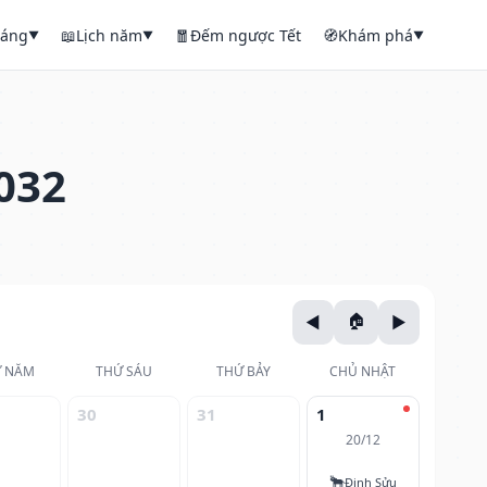
háng
📖
Lịch năm
🧧
Đếm ngược Tết
🧭
Khám phá
▼
▼
▼
032
 NĂM
THỨ SÁU
THỨ BẢY
CHỦ NHẬT
30
31
1
20/12
🐂
Đinh Sửu