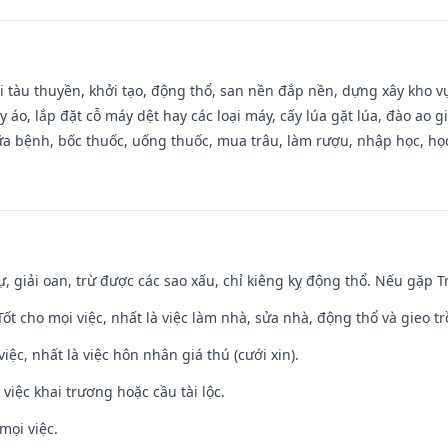
đi tàu thuyền, khởi tạo, động thổ, san nền đắp nền, dựng xây kho
 áo, lắp đặt cỗ máy dệt hay các loại máy, cấy lúa gặt lúa, đào ao 
a bệnh, bốc thuốc, uống thuốc, mua trâu, làm rượu, nhập học, học 
tự, giải oan, trừ được các sao xấu, chỉ kiêng kỵ động thổ. Nếu gặp Tr
 Tốt cho mọi việc, nhất là việc làm nhà, sửa nhà, động thổ và gieo tr
việc, nhất là việc hôn nhân giá thú (cưới xin).
việc khai trương hoặc cầu tài lộc.
mọi việc.