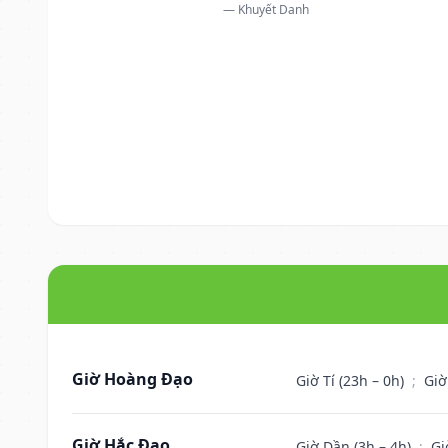
— Khuyết Danh
Giờ Hoàng Đạo
Giờ Tí (23h – 0h)
;
Giờ
Giờ Hắc Đạo
Giờ Dần (3h – 4h)
;
Gi