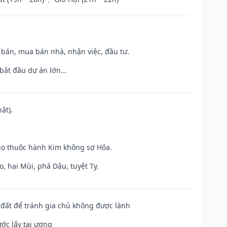
n bán, mua bán nhà, nhận việc, đầu tư.
bắt đầu dự án lớn...
ật).
gọ thuộc hành Kim không sợ Hỏa.
, hại Mùi, phá Dậu, tuyệt Tỵ.
n đất để tránh gia chủ không được lành
ước lấy tai ương