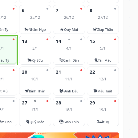
6
7
8
4/12
25/12
26/12
27/12
🐎
🐐
🐒
ân Tỵ
Nhâm Ngọ
Quý Mùi
Giáp Thân
⭐
13
14
15
2/1
3/1
4/1
5/1
🐂
🐅
🐈
ậu Tý
Kỷ Sửu
Canh Dần
Tân Mão
20
21
22
9/1
10/1
11/1
12/1
🐒
🐓
🐕
t Mùi
Bính Thân
Đinh Dậu
Mậu Tuất
⭐
27
28
29
6/1
17/1
18/1
19/1
🐈
🐉
🐍
âm Dần
Quý Mão
Giáp Thìn
Ất Tỵ