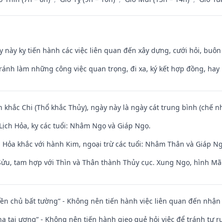
y này kỵ tiến hành các việc liên quan đến xây dựng, cưới hỏi, buô
Tránh làm những công việc quan trọng, đi xa, ký kết hợp đồng, hay 
n khắc Chi (Thổ khắc Thủy), ngày này là ngày cát trung bình (chế nh
Lịch Hỏa, kỵ các tuổi: Nhâm Ngọ và Giáp Ngọ.
 Hỏa khắc với hành Kim, ngoại trừ các tuổi: Nhâm Thân và Giáp N
 Sửu, tam hợp với Thìn và Thân thành Thủy cục. Xung Ngọ, hình Mão
điền chủ bất tường” - Không nên tiến hành việc liên quan đến nhậ
nhạ tai ương” - Không nên tiến hành gieo quẻ hỏi việc để tránh tự r