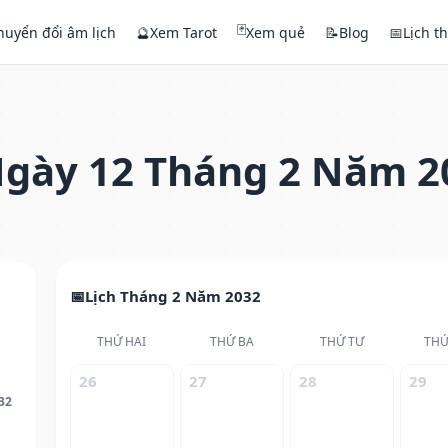
🃏
huyển đổi âm lịch
🔮
Xem Tarot
Xem quẻ
📝
Blog
📅
Lịch t
gày 12 Tháng 2 Năm 2
Lịch Tháng 2 Năm 2032
THỨ HAI
THỨ BA
THỨ TƯ
THỨ
26
27
28
29
32