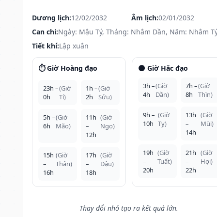
Dương lịch:
12/02/2032
Âm lịch:
02/01/2032
Can chi:
Ngày: Mậu Tý, Tháng: Nhâm Dần, Năm: Nhâm T
Tiết khí:
Lập xuân
⏱️ Giờ Hoàng đạo
🌑 Giờ Hắc đạo
3h –
(Giờ
7h –
(Giờ
23h –
(Giờ
1h –
(Giờ
4h
Dần)
8h
Thìn)
0h
Tí)
2h
Sửu)
9h –
(Giờ
13h
(Giờ
5h –
(Giờ
11h
(Giờ
10h
Tỵ)
–
Mùi)
6h
Mão)
–
Ngọ)
14h
12h
19h
(Giờ
21h
(Giờ
15h
(Giờ
17h
(Giờ
–
Tuất)
–
Hợi)
–
Thân)
–
Dậu)
20h
22h
16h
18h
Thay đổi nhỏ tạo ra kết quả lớn.