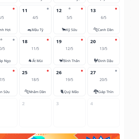
⭐
11
12
13
3/5
4/5
5/5
6/5
🐀
🐂
🐅
nh Hợi
Mậu Tý
Kỷ Sửu
Canh Dần
⭐
18
19
20
0/5
11/5
12/5
13/5
🐐
🐒
🐓
áp Ngọ
Ất Mùi
Bính Thân
Đinh Dậu
25
26
27
7/5
18/5
19/5
20/5
🐅
🐈
🐉
ân Sửu
Nhâm Dần
Quý Mão
Giáp Thìn
2
3
4