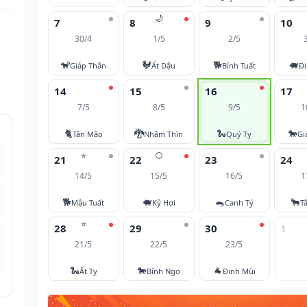
🌙
7
8
9
10
30/4
1/5
2/5
🐒
🐓
🐕
🐖
Giáp Thân
Ất Dậu
Bính Tuất
Đi
14
15
16
17
7/5
8/5
9/5
1
🐈
🐉
🐍
🐎
Tân Mão
Nhâm Thìn
Quý Tỵ
Gi
⭐
🌕
21
22
23
24
14/5
15/5
16/5
1
🐕
🐖
🐀
🐂
Mậu Tuất
Kỷ Hợi
Canh Tý
T
⭐
28
29
30
1
21/5
22/5
23/5
🐍
🐎
🐐
Ất Tỵ
Bính Ngọ
Đinh Mùi