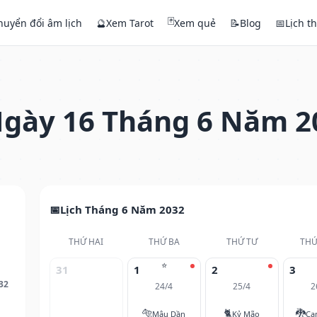
🃏
huyển đổi âm lịch
🔮
Xem Tarot
Xem quẻ
📝
Blog
📅
Lịch t
gày 16 Tháng 6 Năm 2
Lịch Tháng 6 Năm 2032
THỨ HAI
THỨ BA
THỨ TƯ
THỨ
⭐
31
1
2
3
32
24/4
25/4
2
🐅
🐈
🐉
Mậu Dần
Kỷ Mão
Ca