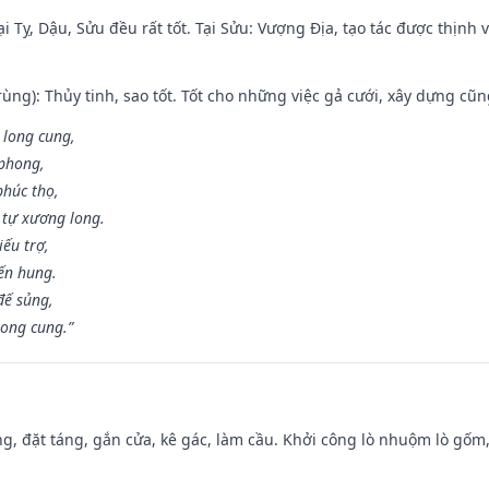
i Tỵ, Dậu, Sửu đều rất tốt. Tại Sửu: Vượng Địa, tạo tác được thịnh
ùng): Thủy tinh, sao tốt. Tốt cho những việc gả cưới, xây dựng cũ
 long cung,
 phong,
phúc thọ,
tự xương long.
iếu trợ,
iến hung.
đế sủng,
long cung.”
ng, đặt táng, gắn cửa, kê gác, làm cầu. Khởi công lò nhuộm lò gốm,