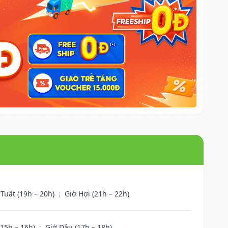
 Tuất (19h – 20h)
;
Giờ Hợi (21h – 22h)
(15h – 16h)
;
Giờ Dậu (17h – 18h)