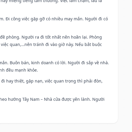
 hay miệng tiếng tầm thường. Việc làm chậm, lâu la
Nam. Đi công việc gặp gỡ có nhiều may mắn. Người đi có
 đề phòng. Người ra đi tốt nhất nên hoãn lại. Phòng
 việc quan,…nên tránh đi vào giờ này. Nếu bắt buộc
mắn. Buôn bán, kinh doanh có lời. Người đi sắp về nhà.
đình đều mạnh khỏe.
a đi hay thiệt, gặp nạn, việc quan trọng thì phải đòn,
đi theo hướng Tây Nam – Nhà cửa được yên lành. Người