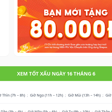
XEM TỐT XẤU NGÀY 16 THÁNG 6
ờ Thìn (7h – 8h)
;
Giờ Ngọ (11h – 12h)
;
Giờ Mùi (13h – 14h)
;
Giờ
 Dần (3h – 4h)
;
Giờ Mão (5h – 6h)
;
Giờ Tỵ (9h – 10h)
;
Giờ Thân 