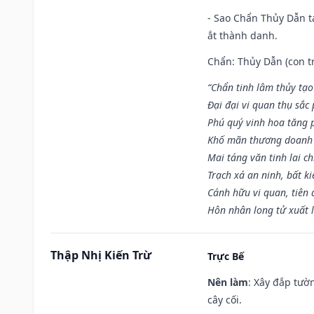
- Sao Chẩn Thủy Dẫn tạ
ắt thành danh.
Chẩn: Thủy Dẫn (con tr
“Chẩn tinh lâm thủy tạo
Đại đại vi quan thụ sắc
Phú quý vinh hoa tăng 
Khố mãn thương doanh 
Mai táng văn tinh lai ch
Trạch xá an ninh, bất k
Cánh hữu vi quan, tiên 
Hôn nhân long tử xuất 
Thập Nhị Kiến Trừ
Trực Bế
Nên làm
: Xây đắp tườ
cây cối.