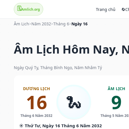
🗓️
Trang chủ
🔄
C
Amlich.org
Âm Lịch
>
Năm 2032
>
Tháng 6
>
Ngày 16
Âm Lịch Hôm Nay, N
Ngày Quý Tỵ, Tháng Bính Ngọ, Năm Nhâm Tý
DƯƠNG LỊCH
ÂM LỊCH
16
9
🐍
Tháng 6 Năm 2032
Tháng 5 Năm 20
☀️ Thứ Tư, Ngày 16 Tháng 6 Năm 2032