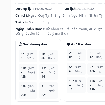
Dương lịch:
16/06/2032
Âm lịch:
09/05/2032
Can chi:
Ngày: Quý Tỵ, Tháng: Bính Ngọ, Năm: Nhâm Tý
Tiết khí:
Mang chủng
Ngày Thiên Đạo:
Xuất hành cầu tài nên tránh, dù được
cũng rất tốn kém, thất lý mà thua
⏱️ Giờ Hoàng đạo
🌑 Giờ Hắc đạo
23h –
(Giờ
3h –
(Giờ
1h –
(Giờ
7h –
(Giờ
0h
Tí)
4h
Dần)
2h
Sửu)
8h
Thìn)
5h –
(Giờ
9h –
(Giờ
11h
(Giờ
13h
(Giờ
6h
Mão)
10h
Tỵ)
–
Ngọ)
–
Mùi)
12h
14h
15h
(Giờ
17h
(Giờ
–
Thân)
–
Dậu)
19h
(Giờ
21h
(Giờ
16h
18h
–
Tuất)
–
Hợi)
20h
22h