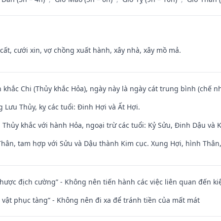
 cất, cưới xin, vợ chồng xuất hành, xây nhà, xây mồ mả.
 khắc Chi (Thủy khắc Hỏa), ngày này là ngày cát trung bình (chế nh
Lưu Thủy, kỵ các tuổi: Đinh Hợi và Ất Hợi.
 Thủy khắc với hành Hỏa, ngoại trừ các tuổi: Kỷ Sửu, Đinh Dậu và
Thân, tam hợp với Sửu và Dậu thành Kim cục. Xung Hợi, hình Thân, 
 nhược địch cường” - Không nên tiến hành các việc liên quan đến ki
ài vật phục tàng” - Không nên đi xa để tránh tiền của mất mát