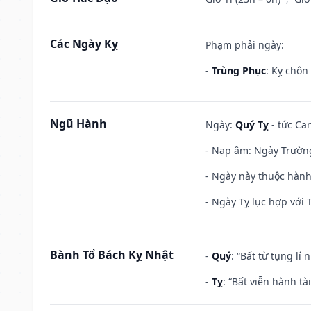
Các Ngày Kỵ
Phạm phải ngày:
-
Trùng Phục
: Kỵ chôn
Ngũ Hành
Ngày:
Quý Tỵ
- tức Can
- Nạp âm: Ngày Trường 
- Ngày này thuộc hành
- Ngày Tỵ lục hợp với 
Bành Tổ Bách Kỵ Nhật
-
Quý
: “Bất từ tụng lí
-
Tỵ
: “Bất viễn hành t