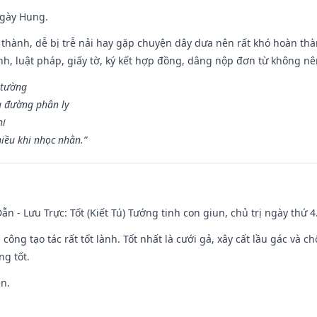
ngày Hung.
 thành, dễ bị trễ nải hay gặp chuyện dây dưa nên rất khó hoàn th
ính, luật pháp, giấy tờ, ký kết hợp đồng, dâng nộp đơn từ không nên
 tường
a đường phân ly
hi
iều khi nhọc nhằn.”
ẫn - Lưu Trực: Tốt (Kiết Tú) Tướng tinh con giun, chủ trị ngày thứ 4
i công tạo tác rất tốt lành. Tốt nhất là cưới gả, xây cất lầu gác và
ng tốt.
ền.