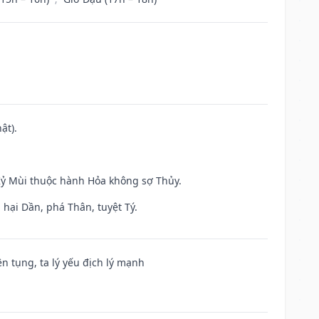
ật).
 Kỷ Mùi thuộc hành Hỏa không sợ Thủy.
hại Dần, phá Thân, tuyệt Tý.
ện tụng, ta lý yếu địch lý mạnh