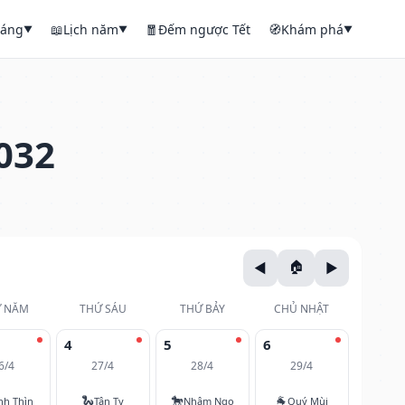
háng
📖
Lịch năm
🧧
Đếm ngược Tết
🧭
Khám phá
▼
▼
▼
032
 NĂM
THỨ SÁU
THỨ BẢY
CHỦ NHẬT
4
5
6
6/4
27/4
28/4
29/4
🐍
🐎
🐐
nh Thìn
Tân Tỵ
Nhâm Ngọ
Quý Mùi