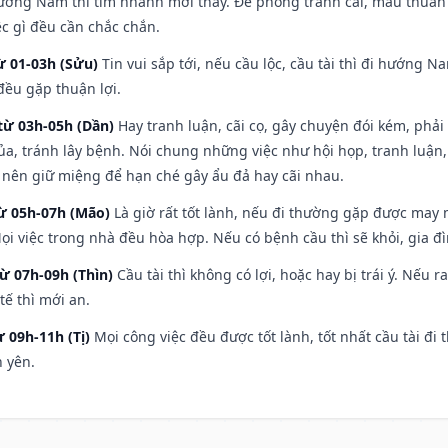
hướng Nam thì tìm nhanh mới thấy. Đề phòng tranh cãi, mâu thuẫn
ệc gì đều cần chắc chắn.
ừ 01-03h (Sửu)
Tin vui sắp tới, nếu cầu lộc, cầu tài thì đi hướng 
đều gặp thuận lợi.
từ 03h-05h (Dần)
Hay tranh luận, cãi cọ, gây chuyện đói kém, phải
a, tránh lây bệnh. Nói chung những việc như hội họp, tranh luận,
ì nên giữ miệng để hạn ché gây ẩu đả hay cãi nhau.
từ 05h-07h (Mão)
Là giờ rất tốt lành, nếu đi thường gặp được may 
ọi việc trong nhà đều hòa hợp. Nếu có bệnh cầu thì sẽ khỏi, gia 
từ 07h-09h (Thìn)
Cầu tài thì không có lợi, hoặc hay bị trái ý. Nếu r
ế thì mới an.
ừ 09h-11h (Tị)
Mọi công việc đều được tốt lành, tốt nhất cầu tài 
h yên.