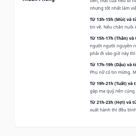
tiền, mất của nếu đi 
nhưng tốt nhất làm vi
Từ 13h-15h (Mùi) và t
tin về. Nếu chăn nuôi 
Từ 15h-17h (Thân) và 
người người nguyền rủ
phải đi vào giờ này th
Từ 17h-19h (Dậu) và 
Phụ nữ có tin mừng. M
Từ 19h-21h (Tuất) và 
gặp ma quỷ nên cúng t
Từ 21h-23h (Hợi) và t
xuất hành thì đều bìn