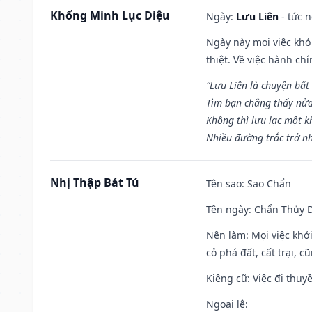
Khổng Minh Lục Diệu
Ngày:
Lưu Liên
- tức 
Ngày này mọi việc khó
thiệt. Về việc hành ch
“Lưu Liên là chuyện bất
Tìm bạn chẳng thấy nử
Không thì lưu lạc một k
Nhiều đường trắc trở nh
Nhị Thập Bát Tú
Tên sao
: Sao Chẩn
Tên ngày
: Chẩn Thủy D
Nên làm
: Mọi việc khở
cỏ phá đất, cất trại, cũ
Kiêng cữ
: Việc đi thuy
Ngoại lệ
: