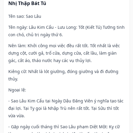
Nhị Thập Bát Tú
Tên sao
: Sao Lâu
Tên ngày
: Lâu Kim Cẩu - Lưu Long: Tốt (Kiết Tú) Tướng tinh
con chó, chủ trị ngày thứ 6.
Nên làm
: Khởi công mọi việc đều rất tốt. Tốt nhất là việc
dựng cột, cưới gả, trổ cửa, dựng cửa, cất lầu, làm giàn
gác, cắt áo, tháo nước hay các vụ thủy lợi.
Kiêng cữ
: Nhất là lót giường, đóng giường và đi đường
thủy.
Ngoại lệ
:
- Sao Lâu Kim Cẩu tại Ngày Dậu Đăng Viên ý nghĩa tạo tác
đại lợi. Tại Tỵ gọi là Nhập Trù nên rất tốt. Tại Sửu thì tốt
vừa vừa.
- Gặp ngày cuối tháng thì Sao Lâu phạm Diệt Một: Kỵ cữ