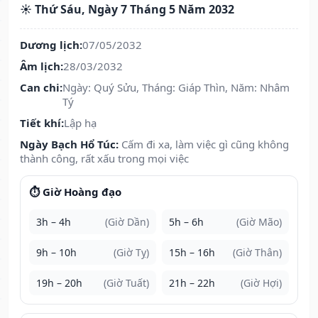
☀️ Thứ Sáu, Ngày 7 Tháng 5 Năm 2032
Dương lịch:
07/05/2032
Âm lịch:
28/03/2032
Can chi:
Ngày: Quý Sửu, Tháng: Giáp Thìn, Năm: Nhâm
Tý
Tiết khí:
Lập hạ
Ngày Bạch Hổ Túc:
Cấm đi xa, làm việc gì cũng không
thành công, rất xấu trong mọi việc
⏱️ Giờ Hoàng đạo
3h – 4h
(Giờ Dần)
5h – 6h
(Giờ Mão)
9h – 10h
(Giờ Tỵ)
15h – 16h
(Giờ Thân)
19h – 20h
(Giờ Tuất)
21h – 22h
(Giờ Hợi)