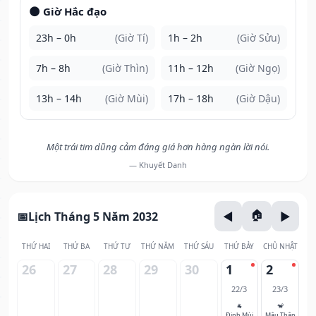
🌑 Giờ Hắc đạo
23h – 0h
(Giờ Tí)
1h – 2h
(Giờ Sửu)
7h – 8h
(Giờ Thìn)
11h – 12h
(Giờ Ngọ)
13h – 14h
(Giờ Mùi)
17h – 18h
(Giờ Dậu)
Một trái tim dũng cảm đáng giá hơn hàng ngàn lời nói.
— Khuyết Danh
Lịch Tháng 5 Năm 2032
THỨ HAI
THỨ BA
THỨ TƯ
THỨ NĂM
THỨ SÁU
THỨ BẢY
CHỦ NHẬT
26
27
28
29
30
1
2
22/3
23/3
🐐
🐒
Đinh Mùi
Mậu Thân