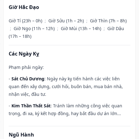
Giờ Hắc Đạo
Giờ Tí (23h – 0h)
;
Giờ Sửu (1h – 2h)
;
Giờ Thìn (7h – 8h)
;
Giờ Ngọ (11h – 12h)
;
Giờ Mùi (13h – 14h)
;
Giờ Dậu
(17h – 18h)
Các Ngày Kỵ
Phạm phải ngày:
-
Sát Chủ Dương
: Ngày này kỵ tiến hành các việc liên
quan đến xây dựng, cưới hỏi, buôn bán, mua bán nhà,
nhận việc, đầu tư.
-
Kim Thần Thất Sát
: Tránh làm những công việc quan
trọng, đi xa, ký kết hợp đồng, hay bắt đầu dự án lớn...
Ngũ Hành