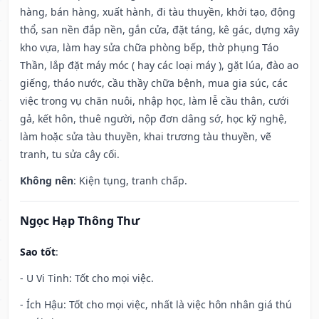
hàng, bán hàng, xuất hành, đi tàu thuyền, khởi tạo, động
thổ, san nền đắp nền, gắn cửa, đặt táng, kê gác, dựng xây
kho vựa, làm hay sửa chữa phòng bếp, thờ phụng Táo
Thần, lắp đặt máy móc ( hay các loại máy ), gặt lúa, đào ao
giếng, tháo nước, cầu thầy chữa bệnh, mua gia súc, các
việc trong vụ chăn nuôi, nhập học, làm lễ cầu thân, cưới
gả, kết hôn, thuê người, nộp đơn dâng sớ, học kỹ nghệ,
làm hoặc sửa tàu thuyền, khai trương tàu thuyền, vẽ
tranh, tu sửa cây cối.
Không nên
: Kiện tụng, tranh chấp.
Ngọc Hạp Thông Thư
Sao tốt
:
- U Vi Tinh: Tốt cho mọi việc.
- Ích Hậu: Tốt cho mọi việc, nhất là việc hôn nhân giá thú