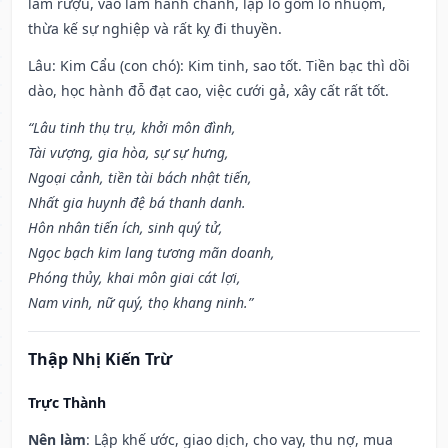
làm rượu, vào làm hành chánh, lập lò gốm lò nhuộm,
thừa kế sự nghiệp và rất kỵ đi thuyền.
Lâu: Kim Cẩu (con chó): Kim tinh, sao tốt. Tiền bạc thì dồi
dào, học hành đỗ đạt cao, việc cưới gả, xây cất rất tốt.
“Lâu tinh thụ trụ, khởi môn đình,
Tài vượng, gia hòa, sự sự hưng,
Ngoại cảnh, tiền tài bách nhật tiến,
Nhất gia huynh đệ bá thanh danh.
Hôn nhân tiến ích, sinh quý tử,
Ngọc bạch kim lang tương mãn doanh,
Phóng thủy, khai môn giai cát lợi,
Nam vinh, nữ quý, thọ khang ninh.”
Thập Nhị Kiến Trừ
Trực Thành
Nên làm
: Lập khế ước, giao dịch, cho vay, thu nợ, mua