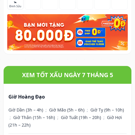
🐂
Đinh Sửu
XEM TỐT XẤU NGÀY 7 THÁNG 5
Giờ Hoàng Đạo
Giờ Dần (3h – 4h)
;
Giờ Mão (5h – 6h)
;
Giờ Tỵ (9h – 10h)
;
Giờ Thân (15h – 16h)
;
Giờ Tuất (19h – 20h)
;
Giờ Hợi
(21h – 22h)