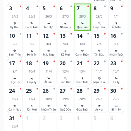
3
4
5
6
7
8
9
24/3
25/3
26/3
27/3
28/3
29/3
1/4
🐓
🐕
🐖
🐀
🐂
🐅
🐈
Kỷ Dậu
Canh Tuất
Tân Hợi
Nhâm Tý
Quý Sửu
Giáp Dần
Ất Mão
10
11
12
13
14
15
16
2/4
3/4
4/4
5/4
6/4
7/4
8/4
🐉
🐍
🐎
🐐
🐒
🐓
🐕
Bính Thìn
Đinh Tỵ
Mậu Ngọ
Kỷ Mùi
Canh Thân
Tân Dậu
Nhâm Tuất
17
18
19
20
21
22
23
9/4
10/4
11/4
12/4
13/4
14/4
15/4
🐖
🐀
🐂
🐅
🐈
🐉
🐍
Quý Hợi
Giáp Tý
Ất Sửu
Bính Dần
Đinh Mão
Mậu Thìn
Kỷ Tỵ
24
25
26
27
28
29
30
16/4
17/4
18/4
19/4
20/4
21/4
22/4
🐎
🐐
🐒
🐓
🐕
🐖
🐀
Canh Ngọ
Tân Mùi
Nhâm Thân
Quý Dậu
Giáp Tuất
Ất Hợi
Bính Tý
31
1
2
3
4
5
6
23/4