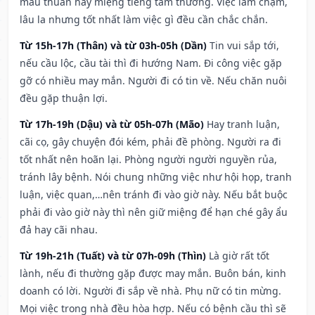
mâu thuẫn hay miệng tiếng tầm thường. Việc làm chậm,
lâu la nhưng tốt nhất làm việc gì đều cần chắc chắn.
Từ 15h-17h (Thân) và từ 03h-05h (Dần)
Tin vui sắp tới,
nếu cầu lộc, cầu tài thì đi hướng Nam. Đi công việc gặp
gỡ có nhiều may mắn. Người đi có tin về. Nếu chăn nuôi
đều gặp thuận lợi.
Từ 17h-19h (Dậu) và từ 05h-07h (Mão)
Hay tranh luận,
cãi cọ, gây chuyện đói kém, phải đề phòng. Người ra đi
tốt nhất nên hoãn lại. Phòng người người nguyền rủa,
tránh lây bệnh. Nói chung những việc như hội họp, tranh
luận, việc quan,…nên tránh đi vào giờ này. Nếu bắt buộc
phải đi vào giờ này thì nên giữ miệng để hạn ché gây ẩu
đả hay cãi nhau.
Từ 19h-21h (Tuất) và từ 07h-09h (Thìn)
Là giờ rất tốt
lành, nếu đi thường gặp được may mắn. Buôn bán, kinh
doanh có lời. Người đi sắp về nhà. Phụ nữ có tin mừng.
Mọi việc trong nhà đều hòa hợp. Nếu có bệnh cầu thì sẽ