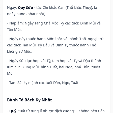
Ngày:
Quý Sửu
- tức Chi khắc Can (Thổ khắc Thủy), là
ngày hung (phạt nhật).
- Nạp âm: Ngày Tang Chá Mộc, kỵ các tuổi: Đinh Mùi và
Tân Mùi.
- Ngày này thuộc hành Mộc khắc với hành Thổ, ngoại trừ
các tuổi: Tân Mùi, Kỷ Dậu và Đinh Tỵ thuộc hành Thổ
không sợ Mộc.
- Ngày Sửu lục hợp với Tý, tam hợp với Tỵ và Dậu thành
Kim cục. Xung Mùi, hình Tuất, hại Ngọ, phá Thìn, tuyệt
Mùi.
- Tam Sát kỵ mệnh các tuổi Dần, Ngọ, Tuất.
Bành Tổ Bách Kỵ Nhật
-
Quý
: “Bất từ tụng lí nhược địch cường” - Không nên tiến