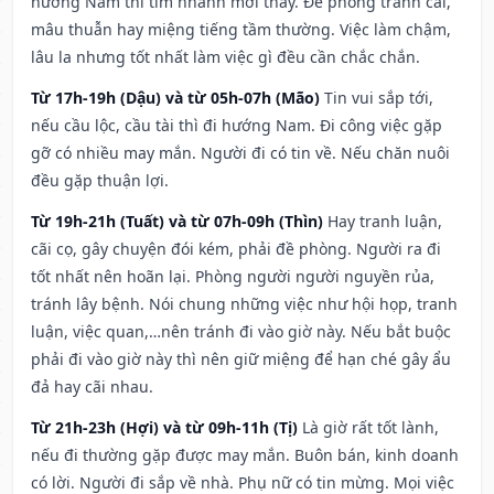
hướng Nam thì tìm nhanh mới thấy. Đề phòng tranh cãi,
mâu thuẫn hay miệng tiếng tầm thường. Việc làm chậm,
lâu la nhưng tốt nhất làm việc gì đều cần chắc chắn.
Từ 17h-19h (Dậu) và từ 05h-07h (Mão)
Tin vui sắp tới,
nếu cầu lộc, cầu tài thì đi hướng Nam. Đi công việc gặp
gỡ có nhiều may mắn. Người đi có tin về. Nếu chăn nuôi
đều gặp thuận lợi.
Từ 19h-21h (Tuất) và từ 07h-09h (Thìn)
Hay tranh luận,
cãi cọ, gây chuyện đói kém, phải đề phòng. Người ra đi
tốt nhất nên hoãn lại. Phòng người người nguyền rủa,
tránh lây bệnh. Nói chung những việc như hội họp, tranh
luận, việc quan,…nên tránh đi vào giờ này. Nếu bắt buộc
phải đi vào giờ này thì nên giữ miệng để hạn ché gây ẩu
đả hay cãi nhau.
Từ 21h-23h (Hợi) và từ 09h-11h (Tị)
Là giờ rất tốt lành,
nếu đi thường gặp được may mắn. Buôn bán, kinh doanh
có lời. Người đi sắp về nhà. Phụ nữ có tin mừng. Mọi việc