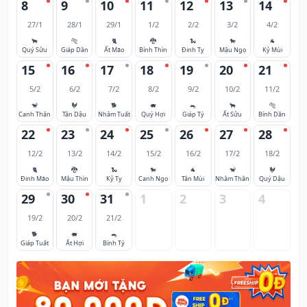
8
9
10
11
12
13
14
27/1
28/1
29/1
1/2
2/2
3/2
4/2
🐂
🐅
🐈
🐉
🐍
🐎
🐐
Quý Sửu
Giáp Dần
Ất Mão
Bính Thìn
Đinh Tỵ
Mậu Ngọ
Kỷ Mùi
15
16
17
18
19
20
21
5/2
6/2
7/2
8/2
9/2
10/2
11/2
🐒
🐓
🐕
🐖
🐀
🐂
🐅
Canh Thân
Tân Dậu
Nhâm Tuất
Quý Hợi
Giáp Tý
Ất Sửu
Bính Dần
22
23
24
25
26
27
28
12/2
13/2
14/2
15/2
16/2
17/2
18/2
🐈
🐉
🐍
🐎
🐐
🐒
🐓
Đinh Mão
Mậu Thìn
Kỷ Tỵ
Canh Ngọ
Tân Mùi
Nhâm Thân
Quý Dậu
29
30
31
1
2
3
4
19/2
20/2
21/2
🐕
🐖
🐀
Giáp Tuất
Ất Hợi
Bính Tý