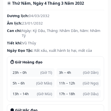
☀️ Thứ Năm, Ngày 4 Tháng 3 Năm 2032
Dương lịch:
04/03/2032
Âm lịch:
23/01/2032
Can chi:
Ngày: Kỷ Dậu, Tháng: Nhâm Dần, Năm: Nhâm
Tý
Tiết khí:
Vũ Thủy
Ngày Đạo Tặc:
Rất xấu, xuất hành bị hại, mất của
⏱️ Giờ Hoàng đạo
23h – 0h
(Giờ Tí)
3h – 4h
(Giờ Dần)
5h – 6h
(Giờ Mão)
11h – 12h
(Giờ Ngọ)
13h – 14h
(Giờ Mùi)
17h – 18h
(Giờ Dậu)
🌑 Giờ Hắc đạo