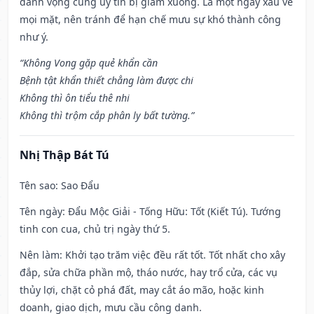
danh vọng cũng uy tín bị giảm xuống. Là một ngày xấu về
mọi mặt, nên tránh để hạn chế mưu sự khó thành công
như ý.
“Không Vong gặp quẻ khẩn cần
Bệnh tật khẩn thiết chẳng làm được chi
Không thì ôn tiểu thê nhi
Không thì trộm cắp phân ly bất tường.”
Nhị Thập Bát Tú
Tên sao
: Sao Đẩu
Tên ngày
: Đẩu Mộc Giải - Tống Hữu: Tốt (Kiết Tú). Tướng
tinh con cua, chủ trị ngày thứ 5.
Nên làm
: Khởi tạo trăm việc đều rất tốt. Tốt nhất cho xây
đắp, sửa chữa phần mộ, tháo nước, hay trổ cửa, các vụ
thủy lợi, chặt cỏ phá đất, may cắt áo mão, hoặc kinh
doanh, giao dịch, mưu cầu công danh.