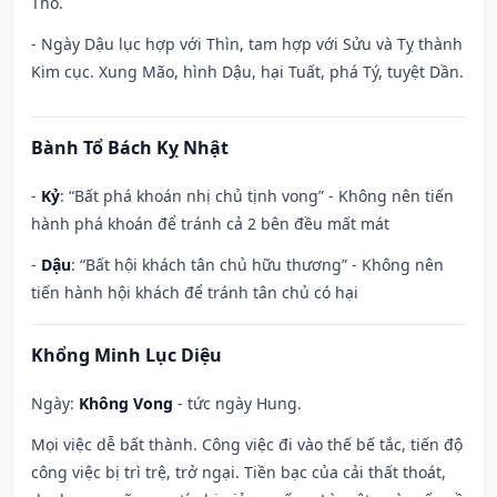
Thổ.
- Ngày Dậu lục hợp với Thìn, tam hợp với Sửu và Tỵ thành
Kim cục. Xung Mão, hình Dậu, hại Tuất, phá Tý, tuyệt Dần.
Bành Tổ Bách Kỵ Nhật
-
Kỷ
: “Bất phá khoán nhị chủ tịnh vong” - Không nên tiến
hành phá khoán để tránh cả 2 bên đều mất mát
-
Dậu
: “Bất hội khách tân chủ hữu thương” - Không nên
tiến hành hội khách để tránh tân chủ có hại
Khổng Minh Lục Diệu
Ngày:
Không Vong
- tức ngày Hung.
Mọi việc dễ bất thành. Công việc đi vào thế bế tắc, tiến độ
công việc bị trì trệ, trở ngại. Tiền bạc của cải thất thoát,