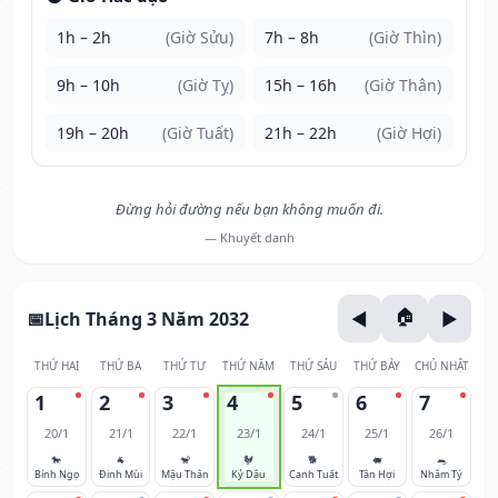
1h – 2h
(Giờ Sửu)
7h – 8h
(Giờ Thìn)
9h – 10h
(Giờ Tỵ)
15h – 16h
(Giờ Thân)
19h – 20h
(Giờ Tuất)
21h – 22h
(Giờ Hợi)
Đừng hỏi đường nếu bạn không muốn đi.
— Khuyết danh
Lịch Tháng 3 Năm 2032
THỨ HAI
THỨ BA
THỨ TƯ
THỨ NĂM
THỨ SÁU
THỨ BẢY
CHỦ NHẬT
1
2
3
4
5
6
7
20/1
21/1
22/1
23/1
24/1
25/1
26/1
🐎
🐐
🐒
🐓
🐕
🐖
🐀
Bính Ngọ
Đinh Mùi
Mậu Thân
Kỷ Dậu
Canh Tuất
Tân Hợi
Nhâm Tý