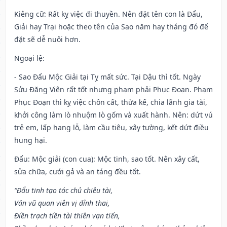
Kiêng cữ
: Rất kỵ việc đi thuyền. Nên đặt tên con là Đẩu,
Giải hay Trại hoặc theo tên của Sao năm hay tháng đó để
đặt sẽ dễ nuôi hơn.
Ngoại lệ
:
- Sao Đẩu Mộc Giải tại Tỵ mất sức. Tại Dậu thì tốt. Ngày
Sửu Đăng Viên rất tốt nhưng phạm phải Phục Đoạn. Phạm
Phục Đoạn thì kỵ việc chôn cất, thừa kế, chia lãnh gia tài,
khởi công làm lò nhuộm lò gốm và xuất hành. Nên: dứt vú
trẻ em, lấp hang lỗ, làm cầu tiêu, xây tường, kết dứt điều
hung hại.
Đẩu: Mộc giải (con cua): Mộc tinh, sao tốt. Nên xây cất,
sửa chữa, cưới gả và an táng đều tốt.
“Đẩu tinh tạo tác chủ chiêu tài,
Văn vũ quan viên vị đỉnh thai,
Điền trạch tiền tài thiên vạn tiến,