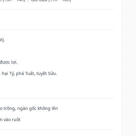
t).
được lợi.
hại Tý, phá Tuất, tuyệt Sửu.
ieo trồng, ngàn gốc không lên
m vào ruột