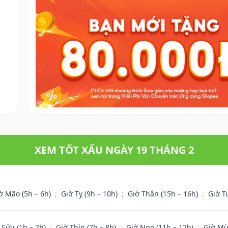
XEM TỐT XẤU NGÀY 19 THÁNG 2
ờ Mão (5h – 6h)
;
Giờ Tỵ (9h – 10h)
;
Giờ Thân (15h – 16h)
;
Giờ T
 Sửu (1h – 2h)
;
Giờ Thìn (7h – 8h)
;
Giờ Ngọ (11h – 12h)
;
Giờ Mù