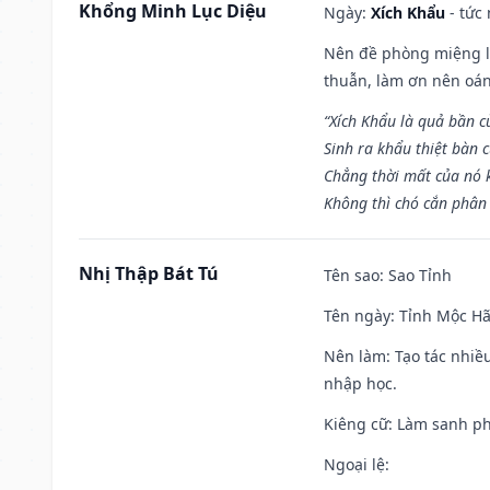
Khổng Minh Lục Diệu
Ngày:
Xích Khẩu
- tức
Nên đề phòng miệng lư
thuẫn, làm ơn nên oán
“Xích Khẩu là quả bần 
Sinh ra khẩu thiệt bàn c
Chẳng thời mất của nó 
Không thì chó cắn phân 
Nhị Thập Bát Tú
Tên sao
: Sao Tỉnh
Tên ngày
: Tỉnh Mộc Hã
Nên làm
: Tạo tác nhi
nhập học.
Kiêng cữ
: Làm sanh p
Ngoại lệ
: