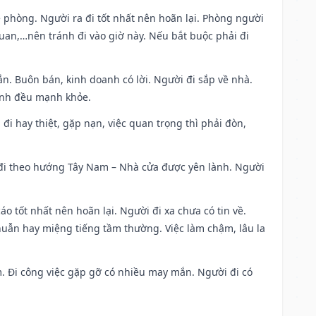
ề phòng. Người ra đi tốt nhất nên hoãn lại. Phòng người
uan,…nên tránh đi vào giờ này. Nếu bắt buộc phải đi
n. Buôn bán, kinh doanh có lời. Người đi sắp về nhà.
đình đều mạnh khỏe.
a đi hay thiệt, gặp nạn, việc quan trọng thì phải đòn,
i đi theo hướng Tây Nam – Nhà cửa được yên lành. Người
áo tốt nhất nên hoãn lại. Người đi xa chưa có tin về.
huẫn hay miệng tiếng tầm thường. Việc làm chậm, lâu la
am. Đi công việc gặp gỡ có nhiều may mắn. Người đi có