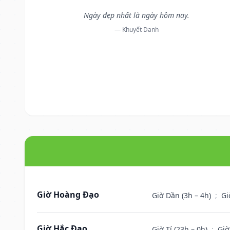
Ngày đẹp nhất là ngày hôm nay.
— Khuyết Danh
Giờ Hoàng Đạo
Giờ Dần (3h – 4h)
;
Gi
Giờ Hắc Đạo
Giờ Tí (23h – 0h)
;
Giờ