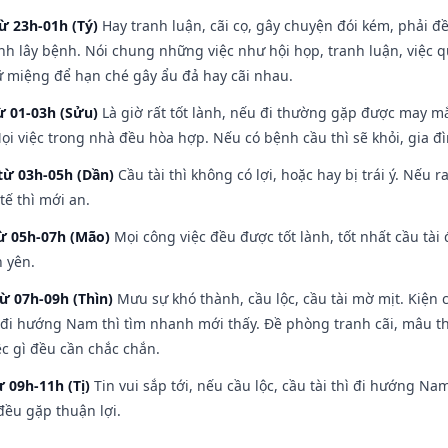
ừ 23h-01h (Tý)
Hay tranh luận, cãi cọ, gây chuyện đói kém, phải đ
nh lây bệnh. Nói chung những việc như hội họp, tranh luận, việc q
iữ miệng để hạn ché gây ẩu đả hay cãi nhau.
ừ 01-03h (Sửu)
Là giờ rất tốt lành, nếu đi thường gặp được may mắ
ọi việc trong nhà đều hòa hợp. Nếu có bệnh cầu thì sẽ khỏi, gia 
từ 03h-05h (Dần)
Cầu tài thì không có lợi, hoặc hay bị trái ý. Nếu r
ế thì mới an.
từ 05h-07h (Mão)
Mọi công việc đều được tốt lành, tốt nhất cầu tà
h yên.
từ 07h-09h (Thìn)
Mưu sự khó thành, cầu lộc, cầu tài mờ mịt. Kiện c
 đi hướng Nam thì tìm nhanh mới thấy. Đề phòng tranh cãi, mâu t
ệc gì đều cần chắc chắn.
ừ 09h-11h (Tị)
Tin vui sắp tới, nếu cầu lộc, cầu tài thì đi hướng N
đều gặp thuận lợi.