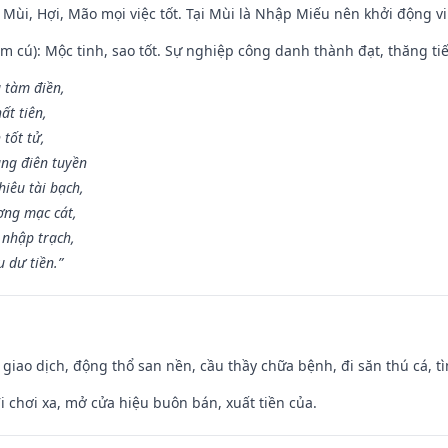
 Mùi, Hợi, Mão mọi việc tốt. Tại Mùi là Nhập Miếu nên khởi động 
m cú): Mộc tinh, sao tốt. Sự nghiệp công danh thành đạt, thăng tiến
g tàm điền,
ất tiên,
 tốt tử,
ng điên tuyền
iêu tài bạch,
ng mạc cát,
 nhập trạch,
 dư tiền.”
, giao dịch, động thổ san nền, cầu thầy chữa bệnh, đi săn thú cá, 
đi chơi xa, mở cửa hiệu buôn bán, xuất tiền của.