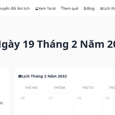
🃏
huyển đổi âm lịch
🔮
Xem Tarot
Xem quẻ
📝
Blog
📅
Lịch t
gày 19 Tháng 2 Năm 2
Lịch Tháng 2 Năm 2032
THỨ HAI
THỨ BA
THỨ TƯ
THỨ
26
27
28
29
32