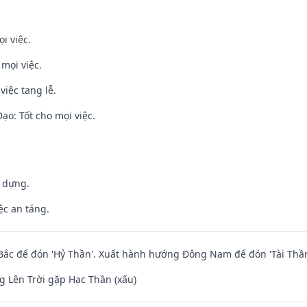
i việc.
 mọi việc.
việc tang lễ.
o: Tốt cho mọi việc.
y dựng.
ệc an táng.
ắc để đón 'Hỷ Thần'. Xuất hành hướng Đông Nam để đón 'Tài Thần
 Lên Trời gặp Hạc Thần (xấu)