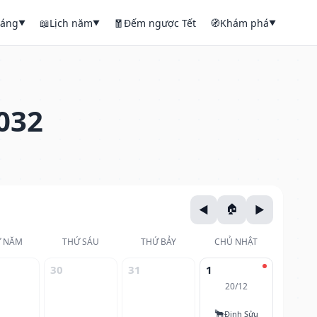
háng
📖
Lịch năm
🧧
Đếm ngược Tết
🧭
Khám phá
▼
▼
▼
032
 NĂM
THỨ SÁU
THỨ BẢY
CHỦ NHẬT
30
31
1
20/12
🐂
Đinh Sửu