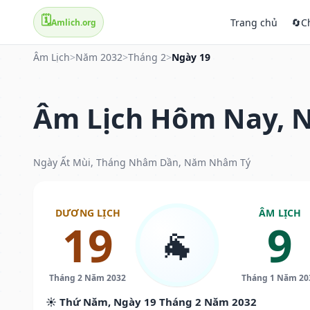
🗓️
Trang chủ
🔄
C
Amlich.org
Âm Lịch
>
Năm 2032
>
Tháng 2
>
Ngày 19
Âm Lịch Hôm Nay, N
Ngày Ất Mùi, Tháng Nhâm Dần, Năm Nhâm Tý
DƯƠNG LỊCH
ÂM LỊCH
19
9
🐐
Tháng 2 Năm 2032
Tháng 1 Năm 20
☀️ Thứ Năm, Ngày 19 Tháng 2 Năm 2032