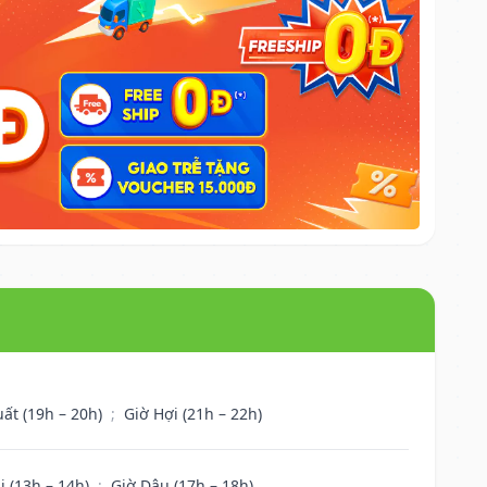
uất (19h – 20h)
;
Giờ Hợi (21h – 22h)
i (13h – 14h)
;
Giờ Dậu (17h – 18h)