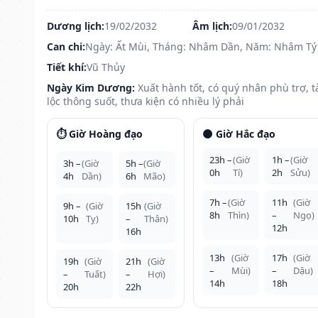
Dương lịch:
19/02/2032
Âm lịch:
09/01/2032
Can chi:
Ngày: Ất Mùi, Tháng: Nhâm Dần, Năm: Nhâm Tý
Tiết khí:
Vũ Thủy
Ngày Kim Dương:
Xuất hành tốt, có quý nhân phù trợ, t
lộc thông suốt, thưa kiện có nhiều lý phải
⏱️ Giờ Hoàng đạo
🌑 Giờ Hắc đạo
23h –
(Giờ
1h –
(Giờ
3h –
(Giờ
5h –
(Giờ
0h
Tí)
2h
Sửu)
4h
Dần)
6h
Mão)
7h –
(Giờ
11h
(Giờ
9h –
(Giờ
15h
(Giờ
8h
Thìn)
–
Ngọ)
10h
Tỵ)
–
Thân)
12h
16h
13h
(Giờ
17h
(Giờ
19h
(Giờ
21h
(Giờ
–
Mùi)
–
Dậu)
–
Tuất)
–
Hợi)
14h
18h
20h
22h