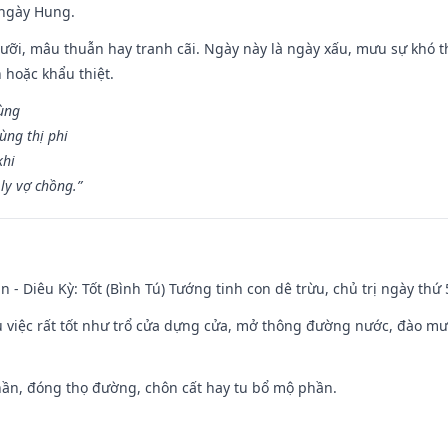
 ngày Hung.
ỡi, mâu thuẫn hay tranh cãi. Ngày này là ngày xấu, mưu sự khó thà
 hoặc khẩu thiệt.
cùng
ùng thị phi
khi
ly vợ chồng.”
n - Diêu Kỳ: Tốt (Bình Tú) Tướng tinh con dê trừu, chủ trị ngày thứ 
ều việc rất tốt như trổ cửa dựng cửa, mở thông đường nước, đào m
hần, đóng thọ đường, chôn cất hay tu bổ mộ phần.