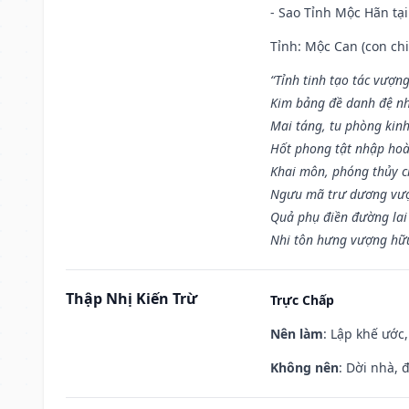
- Sao Tỉnh Mộc Hãn tại
Tỉnh: Mộc Can (con chi
“Tỉnh tinh tạo tác vượn
Kim bảng đề danh đệ nh
Mai táng, tu phòng kinh
Hốt phong tật nhập hoà
Khai môn, phóng thủy ch
Ngưu mã trư dương vượ
Quả phụ điền đường lai
Nhi tôn hưng vượng hữu
Thập Nhị Kiến Trừ
Trực Chấp
Nên làm
: Lập khế ước
Không nên
: Dời nhà, 