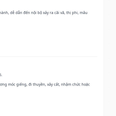
nh, dễ dẫn đến nội bộ xảy ra cãi vã, thị phi, mâu
5.
ương móc giếng, đi thuyền, xây cất, nhậm chức hoặc