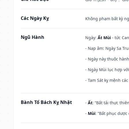
Các Ngày Kỵ
Không phạm bất kỳ ngày
Ngũ Hành
Ngày:
Ất Mùi
- tức Can
- Nạp âm: Ngày Sa Tru
- Ngày này thuộc hành 
- Ngày Mùi lục hợp vớ
- Tam Sát kỵ mệnh các 
Bành Tổ Bách Kỵ Nhật
-
Ất
: “Bất tải thực th
-
Mùi
: “Bất phục dược