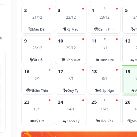
⭐
2
3
4
5
21/12
22/12
23/12
2
🐅
🐈
🐉
🐍
Mậu Dần
Kỷ Mão
Canh Thìn
T
ài
⭐
9
10
11
12
28/12
29/12
1/1
🐓
🐕
🐖
🐀
Ất Dậu
Bính Tuất
Đinh Hợi
M
16
17
18
19
6/1
7/1
8/1
🐉
🐍
🐎
🐐
Nhâm Thìn
Quý Tỵ
Giáp Ngọ
Ấ
⭐
23
24
25
26
13/1
14/1
15/1
1
🐖
🐀
🐂
🐅
Kỷ Hợi
Canh Tý
Tân Sửu
Nh