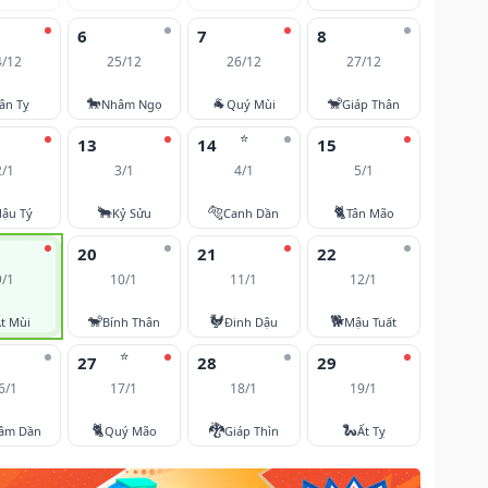
6
7
8
4/12
25/12
26/12
27/12
🐎
🐐
🐒
ân Tỵ
Nhâm Ngọ
Quý Mùi
Giáp Thân
⭐
13
14
15
2/1
3/1
4/1
5/1
🐂
🐅
🐈
ậu Tý
Kỷ Sửu
Canh Dần
Tân Mão
20
21
22
9/1
10/1
11/1
12/1
🐒
🐓
🐕
t Mùi
Bính Thân
Đinh Dậu
Mậu Tuất
⭐
27
28
29
6/1
17/1
18/1
19/1
🐈
🐉
🐍
âm Dần
Quý Mão
Giáp Thìn
Ất Tỵ