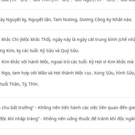
 Nguyệt kỵ, Nguyệt tận, Tam Nương, Dương Công Kỵ Nhật nào.
 khắc Chi (Mộc khắc Thổ), ngày này là ngày cát trung bình (chế nhậ
ng Kim, kỵ các tuổi: Kỷ Sửu và Quý Sửu.
Kim khắc với hành Mộc, ngoại trừ các tuổi: Kỷ Hợi vì Kim khắc mà 
i Ngọ, tam hợp với Mão và Hợi thành Mộc cục. Xung Sửu, hình Sửu, 
tuổi Thân, Tý, Thìn.
iên chu bất trưởng” - Không nên tiến hành các việc liên quan đến g
 độc khí nhập tràng” - Không nên uống thuốc để tránh khí độc ngấ