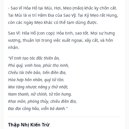
- Sao Vĩ Hỏa Hổ tại Mùi, Hợi, Mẹo (mão) khắc kỵ chôn cất.
Tại Mùi là vị trí Hãm Địa của Sao Vỹ. Tại Kỷ Mẹo rất Hung,
còn các ngày Mẹo khác có thể tạm dùng được.
Sao Vĩ: Hỏa Hổ (con cọp): Hỏa tinh, sao tốt. Mọi sự hưng
vượng, thuận lợi trong việc xuất ngoại, xây cất, và hôn
nhân.
“Vĩ tinh tạo tác đắc thiên ân,
Phú quý, vinh hoa, phúc thọ ninh,
Chiêu tài tiến bảo, tiến điền địa,
Hòa hợp hôn nhân, quý tử tôn.
Mai táng nhược năng y thử nhật,
Nam thanh, nữ chính, tử tôn hưng.
Khai môn, phóng thủy, chiêu điền địa,
Đại đại công hầu, viễn bá danh.”
Thập Nhị Kiến Trừ