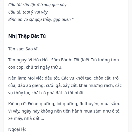
Cầu tài cầu lộc ở trong quẻ này
Cầu tài toại ý vui vầy
Bình an vô sự gặp thầy, gặp quen.”
Nhị Thập Bát Tú
Tên sao
: Sao Vĩ
Tên ngày
: Vĩ Hỏa Hổ - Sầm Bành: Tốt (Kiết Tú) tướng tinh
con cọp, chủ trị ngày thứ 3.
Nên làm
: Mọi việc đều tốt. Các vụ khởi tạo, chôn cất, trổ
cửa, đào ao giếng, cưới gả, xây cất, khai mương rạch, các
vụ thủy lợi, chặt cỏ phá đất là tốt nhất.
Kiêng cữ
: Đóng giường, lót giường, đi thuyền, mua sắm.
Vì vậy, ngày này không nên tiến hành mua sắm như ô tô,
xe máy, nhà đất ...
Ngoại lệ
: