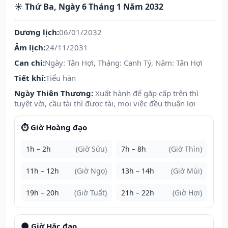
☀️ Thứ Ba, Ngày 6 Tháng 1 Năm 2032
Dương lịch:
06/01/2032
Âm lịch:
24/11/2031
Can chi:
Ngày: Tân Hợi, Tháng: Canh Tý, Năm: Tân Hợi
Tiết khí:
Tiểu hàn
Ngày Thiên Thương:
Xuất hành để gặp cấp trên thì
tuyệt vời, cầu tài thì được tài, mọi việc đều thuận lợi
⏱️ Giờ Hoàng đạo
1h – 2h
(Giờ Sửu)
7h – 8h
(Giờ Thìn)
11h – 12h
(Giờ Ngọ)
13h – 14h
(Giờ Mùi)
19h – 20h
(Giờ Tuất)
21h – 22h
(Giờ Hợi)
🌑 Giờ Hắc đạo