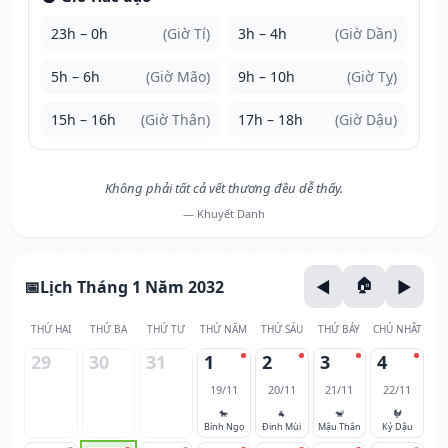
23h – 0h
(Giờ Tí)
3h – 4h
(Giờ Dần)
5h – 6h
(Giờ Mão)
9h – 10h
(Giờ Tỵ)
15h – 16h
(Giờ Thân)
17h – 18h
(Giờ Dậu)
Không phải tất cả vết thương đều dễ thấy.
— Khuyết Danh
Lịch Tháng 1 Năm 2032
THỨ HAI
THỨ BA
THỨ TƯ
THỨ NĂM
THỨ SÁU
THỨ BẢY
CHỦ NHẬT
29
30
31
1
2
3
4
19/11
20/11
21/11
22/11
🐎
🐐
🐒
🐓
Bính Ngọ
Đinh Mùi
Mậu Thân
Kỷ Dậu