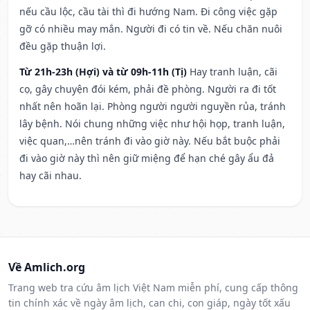
nếu cầu lộc, cầu tài thì đi hướng Nam. Đi công việc gặp
gỡ có nhiều may mắn. Người đi có tin về. Nếu chăn nuôi
đều gặp thuận lợi.
Từ 21h-23h (Hợi) và từ 09h-11h (Tị)
Hay tranh luận, cãi
cọ, gây chuyện đói kém, phải đề phòng. Người ra đi tốt
nhất nên hoãn lại. Phòng người người nguyền rủa, tránh
lây bệnh. Nói chung những việc như hội họp, tranh luận,
việc quan,…nên tránh đi vào giờ này. Nếu bắt buộc phải
đi vào giờ này thì nên giữ miệng để hạn ché gây ẩu đả
hay cãi nhau.
Về Amlich.org
Trang web tra cứu âm lịch Việt Nam miễn phí, cung cấp thông
tin chính xác về ngày âm lịch, can chi, con giáp, ngày tốt xấu