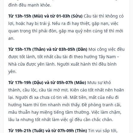
đình đều mạnh khỏe.
Từ 13h-15h (Mùi) và từ 01-03h (Sửu)
Cầu tài thì không có
lợi, hoặc hay bị trái ý. Nếu ra đi hay thiệt, gặp nạn, việc
quan trọng thì phải đòn, gặp ma quỷ nên cúng tế thì mới
an.
Từ 15h-17h (Thân) và từ 03h-05h (Dần)
Mọi công việc đều
được tốt lành, tốt nhất cầu tài đi theo hướng Tây Nam –
Nhà cửa được yên lành. Người xuất hành thì đều bình
yên.
Từ 17h-19h (Dậu) và từ 05h-07h (Mão)
Mưu sự khó
thành, cầu lộc, cầu tài mờ mịt. Kiện cáo tốt nhất nên hoãn
lại. Người đi xa chưa có tin về. Mất tiền, mất của nếu đi
hướng Nam thì tìm nhanh mới thấy. Đề phòng tranh cãi,
mâu thuẫn hay miệng tiếng tầm thường. Việc làm chậm,
lâu la nhưng tốt nhất làm việc gì đều cần chắc chắn.
Từ 19h-21h (Tuất) và từ 07h-09h (Thìn)
Tin vui sắp tới,