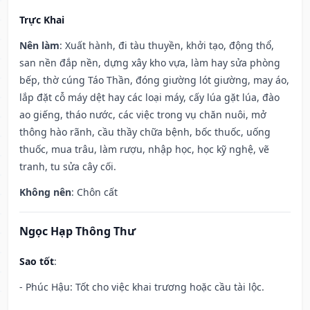
Trực Khai
Nên làm
: Xuất hành, đi tàu thuyền, khởi tạo, động thổ,
san nền đắp nền, dựng xây kho vựa, làm hay sửa phòng
bếp, thờ cúng Táo Thần, đóng giường lót giường, may áo,
lắp đặt cỗ máy dệt hay các loại máy, cấy lúa gặt lúa, đào
ao giếng, tháo nước, các việc trong vụ chăn nuôi, mở
thông hào rãnh, cầu thầy chữa bệnh, bốc thuốc, uống
thuốc, mua trâu, làm rượu, nhập học, học kỹ nghệ, vẽ
tranh, tu sửa cây cối.
Không nên
: Chôn cất
Ngọc Hạp Thông Thư
Sao tốt
:
- Phúc Hậu: Tốt cho việc khai trương hoặc cầu tài lộc.