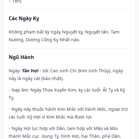
– 18h)
Các Ngày Kỵ
Không phạm bất kỳ ngày Nguyệt kỵ, Nguyệt tận, Tam
Nương, Dương Công Kỵ Nhật nào.
Ngũ Hành
Ngày:
Tân Hợi
- tức Can sinh Chi (Kim sinh Thủy), ngày
này là ngày cát (bảo nhật).
- Nạp âm: Ngày Thoa Xuyến Kim, kỵ các tuổi: Ất Tỵ và Kỷ
Tỵ.
- Ngày này thuộc hành Kim khắc với hành Mộc, ngoại trừ
các tuổi: Kỷ Hợi vì Kim khắc mà được lợi.
- Ngày Hợi lục hợp với Dần, tam hợp với Mão và Mùi
thành Mộc cục. Xung Tỵ, hình Hợi, hại Thân, phá Dần,