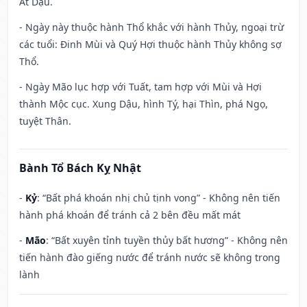
Ất Dậu.
- Ngày này thuộc hành Thổ khắc với hành Thủy, ngoại trừ
các tuổi: Đinh Mùi và Quý Hợi thuộc hành Thủy không sợ
Thổ.
- Ngày Mão lục hợp với Tuất, tam hợp với Mùi và Hợi
thành Mộc cục. Xung Dậu, hình Tý, hại Thìn, phá Ngọ,
tuyệt Thân.
Bành Tổ Bách Kỵ Nhật
-
Kỷ
: “Bất phá khoán nhị chủ tịnh vong” - Không nên tiến
hành phá khoán để tránh cả 2 bên đều mất mát
-
Mão
: “Bất xuyên tỉnh tuyền thủy bất hương” - Không nên
tiến hành đào giếng nước để tránh nước sẽ không trong
lành