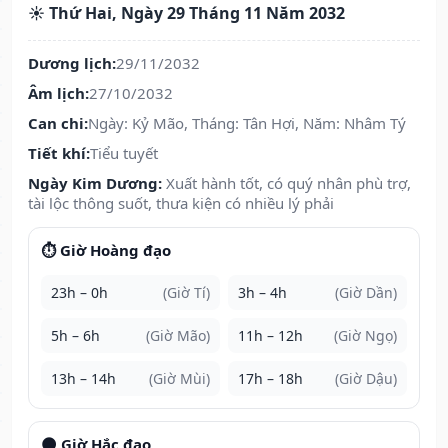
☀️ Thứ Hai, Ngày 29 Tháng 11 Năm 2032
Dương lịch:
29/11/2032
Âm lịch:
27/10/2032
Can chi:
Ngày: Kỷ Mão, Tháng: Tân Hợi, Năm: Nhâm Tý
Tiết khí:
Tiểu tuyết
Ngày Kim Dương:
Xuất hành tốt, có quý nhân phù trợ,
tài lộc thông suốt, thưa kiện có nhiều lý phải
⏱️ Giờ Hoàng đạo
23h – 0h
(Giờ Tí)
3h – 4h
(Giờ Dần)
5h – 6h
(Giờ Mão)
11h – 12h
(Giờ Ngọ)
13h – 14h
(Giờ Mùi)
17h – 18h
(Giờ Dậu)
🌑 Giờ Hắc đạo