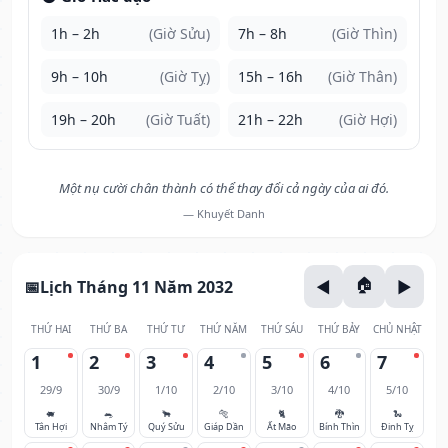
1h – 2h
(Giờ Sửu)
7h – 8h
(Giờ Thìn)
9h – 10h
(Giờ Tỵ)
15h – 16h
(Giờ Thân)
19h – 20h
(Giờ Tuất)
21h – 22h
(Giờ Hợi)
Một nụ cười chân thành có thể thay đổi cả ngày của ai đó.
— Khuyết Danh
Lịch Tháng 11 Năm 2032
THỨ HAI
THỨ BA
THỨ TƯ
THỨ NĂM
THỨ SÁU
THỨ BẢY
CHỦ NHẬT
1
2
3
4
5
6
7
29/9
30/9
1/10
2/10
3/10
4/10
5/10
🐖
🐀
🐂
🐅
🐈
🐉
🐍
Tân Hợi
Nhâm Tý
Quý Sửu
Giáp Dần
Ất Mão
Bính Thìn
Đinh Tỵ