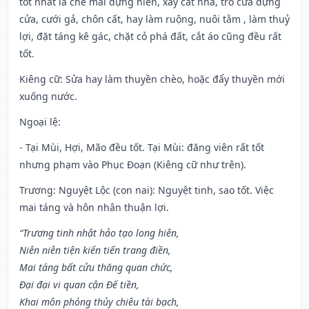
tốt nhất là che mái dựng hiên, xây cất nhà, trổ cửa dựng
cửa, cưới gả, chôn cất, hay làm ruộng, nuôi tằm , làm thuỷ
lợi, đặt táng kê gác, chặt cỏ phá đất, cắt áo cũng đều rất
tốt.
Kiêng cữ
: Sửa hay làm thuyền chèo, hoặc đẩy thuyền mới
xuống nước.
Ngoại lệ
:
- Tại Mùi, Hợi, Mão đều tốt. Tại Mùi: đăng viên rất tốt
nhưng phạm vào Phục Đoạn (Kiêng cữ như trên).
Trương: Nguyệt Lộc (con nai): Nguyệt tinh, sao tốt. Việc
mai táng và hôn nhân thuận lợi.
“Trương tinh nhật hảo tạo long hiên,
Niên niên tiện kiến tiến trang điền,
Mai táng bất cửu thăng quan chức,
Đại đại vi quan cận Đế tiền,
Khai môn phóng thủy chiêu tài bạch,