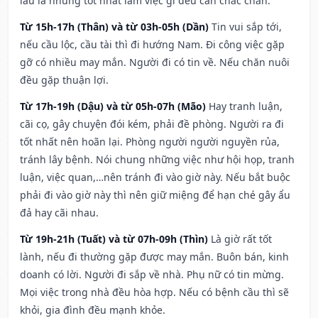
lâu la nhưng tốt nhất làm việc gì đều cần chắc chắn.
Từ 15h-17h (Thân) và từ 03h-05h (Dần)
Tin vui sắp tới,
nếu cầu lộc, cầu tài thì đi hướng Nam. Đi công việc gặp
gỡ có nhiều may mắn. Người đi có tin về. Nếu chăn nuôi
đều gặp thuận lợi.
Từ 17h-19h (Dậu) và từ 05h-07h (Mão)
Hay tranh luận,
cãi cọ, gây chuyện đói kém, phải đề phòng. Người ra đi
tốt nhất nên hoãn lại. Phòng người người nguyền rủa,
tránh lây bệnh. Nói chung những việc như hội họp, tranh
luận, việc quan,…nên tránh đi vào giờ này. Nếu bắt buộc
phải đi vào giờ này thì nên giữ miệng để hạn ché gây ẩu
đả hay cãi nhau.
Từ 19h-21h (Tuất) và từ 07h-09h (Thìn)
Là giờ rất tốt
lành, nếu đi thường gặp được may mắn. Buôn bán, kinh
doanh có lời. Người đi sắp về nhà. Phụ nữ có tin mừng.
Mọi việc trong nhà đều hòa hợp. Nếu có bệnh cầu thì sẽ
khỏi, gia đình đều mạnh khỏe.