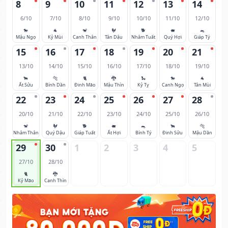
8
9
10
11
12
13
14
6/10
7/10
8/10
9/10
10/10
11/10
12/10
🐎
🐐
🐒
🐓
🐕
🐖
🐀
Mậu Ngọ
Kỷ Mùi
Canh Thân
Tân Dậu
Nhâm Tuất
Quý Hợi
Giáp Tý
15
16
17
18
19
20
21
13/10
14/10
15/10
16/10
17/10
18/10
19/10
🐂
🐅
🐈
🐉
🐍
🐎
🐐
Ất Sửu
Bính Dần
Đinh Mão
Mậu Thìn
Kỷ Tỵ
Canh Ngọ
Tân Mùi
22
23
24
25
26
27
28
20/10
21/10
22/10
23/10
24/10
25/10
26/10
🐒
🐓
🐕
🐖
🐀
🐂
🐅
Nhâm Thân
Quý Dậu
Giáp Tuất
Ất Hợi
Bính Tý
Đinh Sửu
Mậu Dần
29
30
1
2
3
4
5
27/10
28/10
🐈
🐉
Kỷ Mão
Canh Thìn