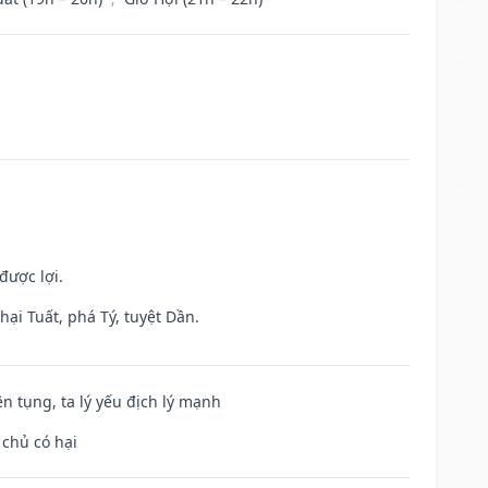
được lợi.
ại Tuất, phá Tý, tuyệt Dần.
ện tụng, ta lý yếu địch lý mạnh
 chủ có hại