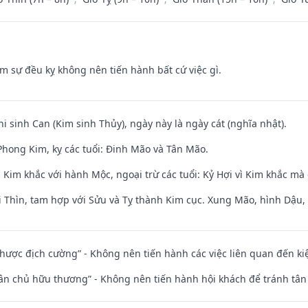
ăm sự đều kỵ không nên tiến hành bất cứ việc gì.
hi sinh Can (Kim sinh Thủy), ngày này là ngày cát (nghĩa nhật).
hong Kim, kỵ các tuổi: Đinh Mão và Tân Mão.
Kim khắc với hành Mộc, ngoại trừ các tuổi: Kỷ Hợi vì Kim khắc mà 
 Thìn, tam hợp với Sửu và Tỵ thành Kim cục. Xung Mão, hình Dậu, h
 nhược địch cường” - Không nên tiến hành các việc liên quan đến ki
 tân chủ hữu thương” - Không nên tiến hành hội khách để tránh tân