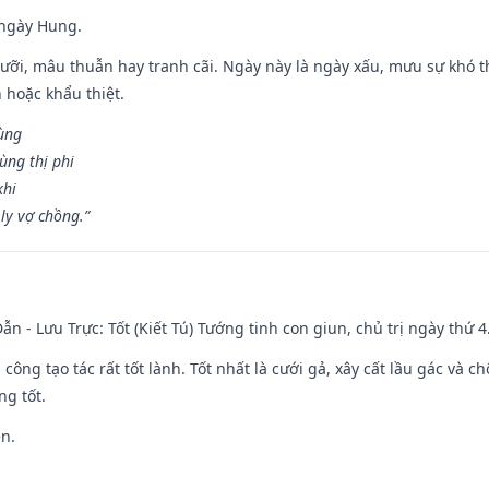
 ngày Hung.
ỡi, mâu thuẫn hay tranh cãi. Ngày này là ngày xấu, mưu sự khó thà
 hoặc khẩu thiệt.
cùng
ùng thị phi
khi
ly vợ chồng.”
ẫn - Lưu Trực: Tốt (Kiết Tú) Tướng tinh con giun, chủ trị ngày thứ 4
i công tạo tác rất tốt lành. Tốt nhất là cưới gả, xây cất lầu gác và
ng tốt.
ền.