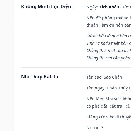
Khổng Minh Lục Diệu
Ngày:
Xích Khẩu
- tức
Nên đề phòng miệng lư
thuẫn, làm ơn nên oán
“Xích Khẩu là quả bần 
Sinh ra khẩu thiệt bàn c
Chẳng thời mất của nó 
Không thì chó cắn phân 
Nhị Thập Bát Tú
Tên sao
: Sao Chẩn
Tên ngày
: Chẩn Thủy D
Nên làm
: Mọi việc khở
cỏ phá đất, cất trại, cũ
Kiêng cữ
: Việc đi thuy
Ngoại lệ
: