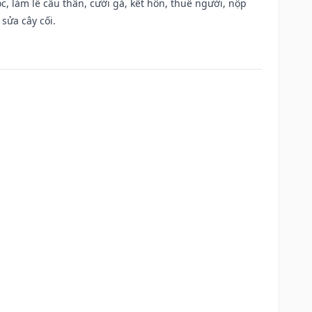
, làm lễ cầu thân, cưới gả, kết hôn, thuê người, nộp
sửa cây cối.