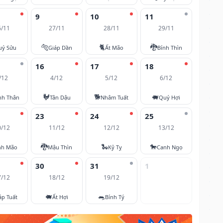
9
10
11
6/11
27/11
28/11
29/11
🐅
🐈
🐉
uý Sửu
Giáp Dần
Ất Mão
Bính Thìn
16
17
18
/12
4/12
5/12
6/12
🐓
🐕
🐖
nh Thân
Tân Dậu
Nhâm Tuất
Quý Hợi
23
24
25
0/12
11/12
12/12
13/12
🐉
🐍
🐎
nh Mão
Mậu Thìn
Kỷ Tỵ
Canh Ngọ
30
31
1
7/12
18/12
19/12
🐖
🐀
áp Tuất
Ất Hợi
Bính Tý