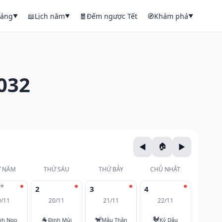
háng
📖
Lịch năm
🧧
Đếm ngược Tết
🧭
Khám phá
▼
▼
▼
032
 NĂM
THỨ SÁU
THỨ BẢY
CHỦ NHẬT
⭐
2
3
4
9/11
20/11
21/11
22/11
🐐
🐒
🐓
nh Ngọ
Đinh Mùi
Mậu Thân
Kỷ Dậu