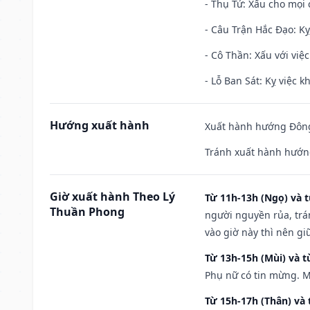
- Thụ Tử: Xấu cho mọi c
- Câu Trận Hắc Đạo: Kỵ
- Cô Thần: Xấu với việc
- Lỗ Ban Sát: Kỵ việc kh
Hướng xuất hành
Xuất hành hướng Đông 
Tránh xuất hành hướn
Giờ xuất hành Theo Lý
Từ 11h-13h (Ngọ) và t
Thuần Phong
người nguyền rủa, trá
vào giờ này thì nên g
Từ 13h-15h (Mùi) và t
Phụ nữ có tin mừng. M
Từ 15h-17h (Thân) và 