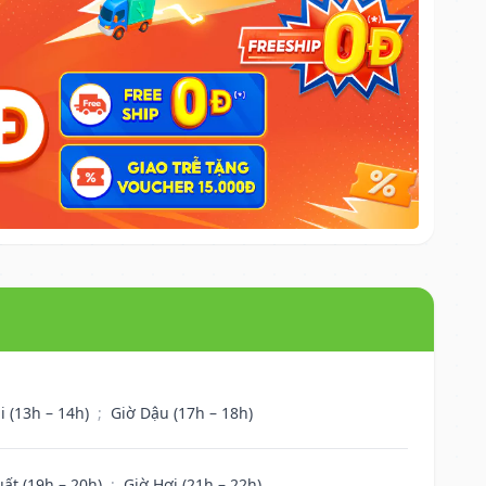
i (13h – 14h)
;
Giờ Dậu (17h – 18h)
uất (19h – 20h)
;
Giờ Hợi (21h – 22h)