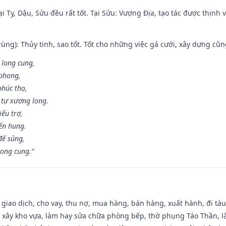
i Tỵ, Dậu, Sửu đều rất tốt. Tại Sửu: Vượng Địa, tạo tác được thịnh
ùng): Thủy tinh, sao tốt. Tốt cho những việc gả cưới, xây dựng cũ
 long cung,
 phong,
phúc thọ,
tự xương long.
iếu trợ,
iến hung.
đế sủng,
long cung.”
, giao dịch, cho vay, thu nợ, mua hàng, bán hàng, xuất hành, đi tà
 xây kho vựa, làm hay sửa chữa phòng bếp, thờ phụng Táo Thần, lắp