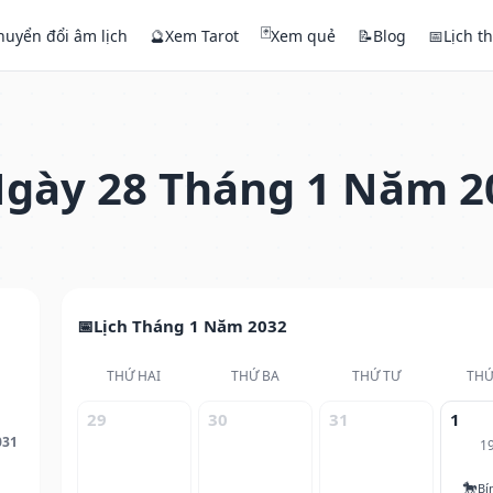
🃏
huyển đổi âm lịch
🔮
Xem Tarot
Xem quẻ
📝
Blog
📅
Lịch t
gày 28 Tháng 1 Năm 2
Lịch Tháng 1 Năm 2032
THỨ HAI
THỨ BA
THỨ TƯ
THỨ
29
30
31
1
031
1
🐎
Bí