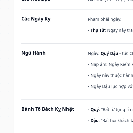
Các Ngày Kỵ
Phạm phải ngày:
-
Thụ Tử
: Ngày này tr
Ngũ Hành
Ngày:
Quý Dậu
- tức C
- Nạp âm: Ngày Kiếm P
- Ngày này thuộc hành 
- Ngày Dậu lục hợp với
Bành Tổ Bách Kỵ Nhật
-
Quý
: “Bất từ tụng lí
-
Dậu
: “Bất hội khách