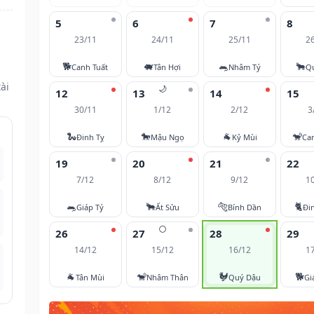
5
6
7
8
23/11
24/11
25/11
2
🐕
🐖
🐀
🐂
Canh Tuất
Tân Hợi
Nhâm Tý
Q
ài
🌙
12
13
14
15
30/11
1/12
2/12
3
🐍
🐎
🐐
🐒
Đinh Tỵ
Mậu Ngọ
Kỷ Mùi
Ca
19
20
21
22
7/12
8/12
9/12
1
🐀
🐂
🐅
🐈
Giáp Tý
Ất Sửu
Bính Dần
Đi
🌕
26
27
28
29
14/12
15/12
16/12
1
🐐
🐒
🐓
🐕
Tân Mùi
Nhâm Thân
Quý Dậu
Gi