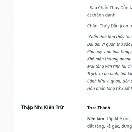
- Sao Chẩn Thủy Dẫn tạ
ắt thành danh.
Chẩn: Thủy Dẫn (con tr
“Chẩn tinh lâm thủy tạo
Đại đại vi quan thụ sắc
Phú quý vinh hoa tăng 
Khố mãn thương doanh 
Mai táng văn tinh lai ch
Trạch xá an ninh, bất k
Cánh hữu vi quan, tiên 
Hôn nhân long tử xuất 
Thập Nhị Kiến Trừ
Trực Thành
Nên làm
: Lập khế ước
đặt táng, kê gác, dựng