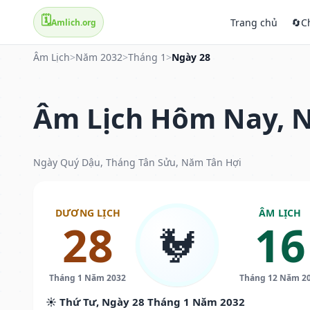
🗓️
Trang chủ
🔄
C
Amlich.org
Âm Lịch
>
Năm 2032
>
Tháng 1
>
Ngày 28
Âm Lịch Hôm Nay, N
Ngày Quý Dậu, Tháng Tân Sửu, Năm Tân Hợi
DƯƠNG LỊCH
ÂM LỊCH
28
16
🐓
Tháng 1 Năm 2032
Tháng 12 Năm 2
☀️ Thứ Tư, Ngày 28 Tháng 1 Năm 2032