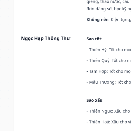
giếng, tháo nước, cầu 
đơn dâng sớ, học kỹ ng
Không nên
: Kiện tụng
Ngọc Hạp Thông Thư
Sao tốt
:
- Thiên Hỷ: Tốt cho mọi
- Thiên Quý: Tốt cho mọ
- Tam Hợp: Tốt cho mọi
- Mẫu Thương: Tốt cho 
Sao xấu
:
- Thiên Ngục: Xấu cho 
- Thiên Hoả: Xấu cho v