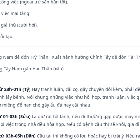
ông việc (ngoại trừ săn bắn tốt).
 việc mai táng.
 giá thú (cưới hỏi).
ởi tạo.
Nam để đón 'Hỷ Thần'. Xuất hành hướng Chính Tây để đón 'Tài Th
g Tây Nam gặp Hạc Thần (xấu)
ừ 23h-01h (Tý)
Hay tranh luận, cãi cọ, gây chuyện đói kém, phải đ
nh lây bệnh. Nói chung những việc như hội họp, tranh luận, việc q
iữ miệng để hạn ché gây ẩu đả hay cãi nhau.
ừ 01-03h (Sửu)
Là giờ rất tốt lành, nếu đi thường gặp được may mắ
ọi việc trong nhà đều hòa hợp. Nếu có bệnh cầu thì sẽ khỏi, gia 
từ 03h-05h (Dần)
Cầu tài thì không có lợi, hoặc hay bị trái ý. Nếu r