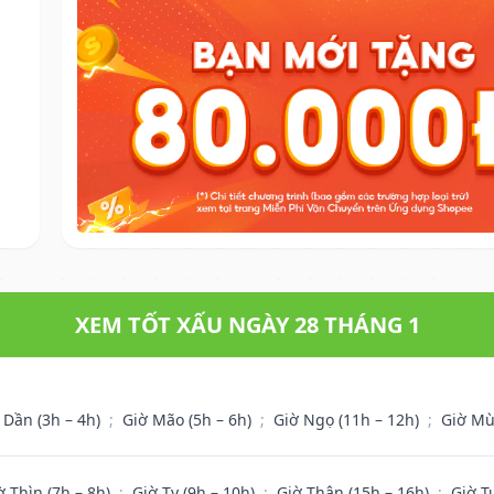
XEM TỐT XẤU NGÀY 28 THÁNG 1
 Dần (3h – 4h)
;
Giờ Mão (5h – 6h)
;
Giờ Ngọ (11h – 12h)
;
Giờ Mù
ờ Thìn (7h – 8h)
;
Giờ Tỵ (9h – 10h)
;
Giờ Thân (15h – 16h)
;
Giờ T