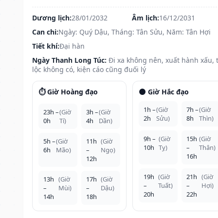
Dương lịch:
28/01/2032
Âm lịch:
16/12/2031
Can chi:
Ngày: Quý Dậu, Tháng: Tân Sửu, Năm: Tân Hợi
Tiết khí:
Đại hàn
Ngày Thanh Long Túc:
Đi xa không nên, xuất hành xấu, t
lộc không có, kiện cáo cũng đuối lý
⏱️ Giờ Hoàng đạo
🌑 Giờ Hắc đạo
1h –
(Giờ
7h –
(Giờ
23h –
(Giờ
3h –
(Giờ
2h
Sửu)
8h
Thìn)
0h
Tí)
4h
Dần)
9h –
(Giờ
15h
(Giờ
5h –
(Giờ
11h
(Giờ
10h
Tỵ)
–
Thân)
6h
Mão)
–
Ngọ)
16h
12h
19h
(Giờ
21h
(Giờ
13h
(Giờ
17h
(Giờ
–
Tuất)
–
Hợi)
–
Mùi)
–
Dậu)
20h
22h
14h
18h