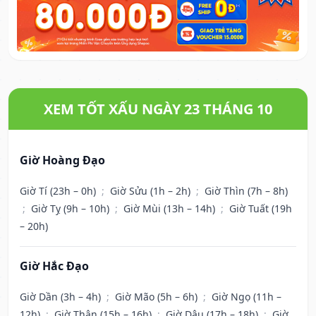
XEM TỐT XẤU NGÀY 23 THÁNG 10
Giờ Hoàng Đạo
Giờ Tí (23h – 0h)
;
Giờ Sửu (1h – 2h)
;
Giờ Thìn (7h – 8h)
;
Giờ Tỵ (9h – 10h)
;
Giờ Mùi (13h – 14h)
;
Giờ Tuất (19h
– 20h)
Giờ Hắc Đạo
Giờ Dần (3h – 4h)
;
Giờ Mão (5h – 6h)
;
Giờ Ngọ (11h –
12h)
;
Giờ Thân (15h – 16h)
;
Giờ Dậu (17h – 18h)
;
Giờ