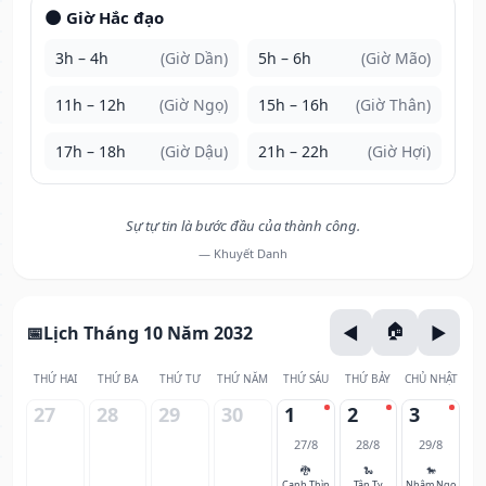
🌑 Giờ Hắc đạo
3h – 4h
(Giờ Dần)
5h – 6h
(Giờ Mão)
11h – 12h
(Giờ Ngọ)
15h – 16h
(Giờ Thân)
17h – 18h
(Giờ Dậu)
21h – 22h
(Giờ Hợi)
Sự tự tin là bước đầu của thành công.
— Khuyết Danh
Lịch Tháng 10 Năm 2032
THỨ HAI
THỨ BA
THỨ TƯ
THỨ NĂM
THỨ SÁU
THỨ BẢY
CHỦ NHẬT
27
28
29
30
1
2
3
27/8
28/8
29/8
🐉
🐍
🐎
Canh Thìn
Tân Tỵ
Nhâm Ngọ