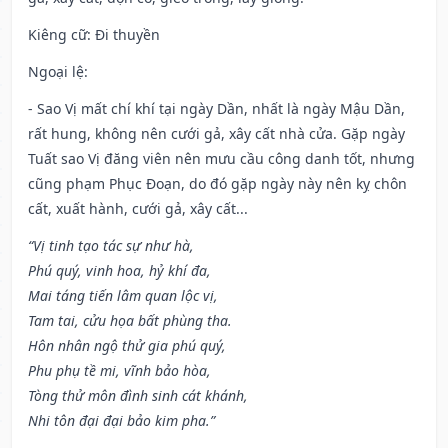
Kiêng cữ
: Đi thuyền
Ngoại lệ
:
- Sao Vị mất chí khí tại ngày Dần, nhất là ngày Mậu Dần,
rất hung, không nên cưới gả, xây cất nhà cửa. Gặp ngày
Tuất sao Vị đăng viên nên mưu cầu công danh tốt, nhưng
cũng phạm Phục Đoạn, do đó gặp ngày này nên kỵ chôn
cất, xuất hành, cưới gả, xây cất...
“Vị tinh tạo tác sự như hà,
Phú quý, vinh hoa, hỷ khí đa,
Mai táng tiến lâm quan lộc vị,
Tam tai, cửu họa bất phùng tha.
Hôn nhân ngộ thử gia phú quý,
Phu phụ tề mi, vĩnh bảo hòa,
Tòng thử môn đình sinh cát khánh,
Nhi tôn đại đại bảo kim pha.”