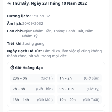
☀️ Thứ Bảy, Ngày 23 Tháng 10 Năm 2032
Dương lịch:
23/10/2032
Âm lịch:
20/09/2032
Can chi:
Ngày: Nhâm Dần, Tháng: Canh Tuất, Năm:
Nhâm Tý
Tiết khí:
Sương giáng
Ngày Bạch Hổ Túc:
Cấm đi xa, làm việc gì cũng không
thành công, rất xấu trong mọi việc
⏱️ Giờ Hoàng đạo
23h – 0h
(Giờ Tí)
1h – 2h
(Giờ Sửu)
7h – 8h
(Giờ Thìn)
9h – 10h
(Giờ Tỵ)
13h – 14h
(Giờ Mùi)
19h – 20h
(Giờ Tuất)