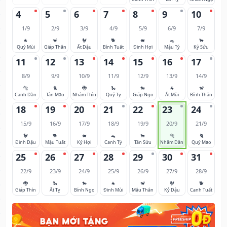
4
5
6
7
8
9
10
1/9
2/9
3/9
4/9
5/9
6/9
7/9
🐐
🐒
🐓
🐕
🐖
🐀
🐂
Quý Mùi
Giáp Thân
Ất Dậu
Bính Tuất
Đinh Hợi
Mậu Tý
Kỷ Sửu
11
12
13
14
15
16
17
8/9
9/9
10/9
11/9
12/9
13/9
14/9
🐅
🐈
🐉
🐍
🐎
🐐
🐒
Canh Dần
Tân Mão
Nhâm Thìn
Quý Tỵ
Giáp Ngọ
Ất Mùi
Bính Thân
18
19
20
21
22
23
24
15/9
16/9
17/9
18/9
19/9
20/9
21/9
🐓
🐕
🐖
🐀
🐂
🐅
🐈
Đinh Dậu
Mậu Tuất
Kỷ Hợi
Canh Tý
Tân Sửu
Nhâm Dần
Quý Mão
25
26
27
28
29
30
31
22/9
23/9
24/9
25/9
26/9
27/9
28/9
🐉
🐍
🐎
🐐
🐒
🐓
🐕
Giáp Thìn
Ất Tỵ
Bính Ngọ
Đinh Mùi
Mậu Thân
Kỷ Dậu
Canh Tuất