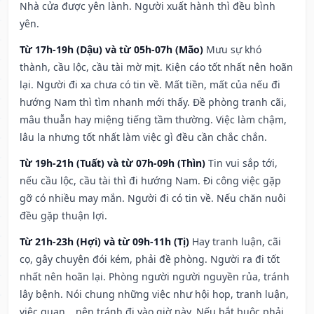
Nhà cửa được yên lành. Người xuất hành thì đều bình
yên.
Từ 17h-19h (Dậu) và từ 05h-07h (Mão)
Mưu sự khó
thành, cầu lộc, cầu tài mờ mịt. Kiện cáo tốt nhất nên hoãn
lại. Người đi xa chưa có tin về. Mất tiền, mất của nếu đi
hướng Nam thì tìm nhanh mới thấy. Đề phòng tranh cãi,
mâu thuẫn hay miệng tiếng tầm thường. Việc làm chậm,
lâu la nhưng tốt nhất làm việc gì đều cần chắc chắn.
Từ 19h-21h (Tuất) và từ 07h-09h (Thìn)
Tin vui sắp tới,
nếu cầu lộc, cầu tài thì đi hướng Nam. Đi công việc gặp
gỡ có nhiều may mắn. Người đi có tin về. Nếu chăn nuôi
đều gặp thuận lợi.
Từ 21h-23h (Hợi) và từ 09h-11h (Tị)
Hay tranh luận, cãi
cọ, gây chuyện đói kém, phải đề phòng. Người ra đi tốt
nhất nên hoãn lại. Phòng người người nguyền rủa, tránh
lây bệnh. Nói chung những việc như hội họp, tranh luận,
việc quan,…nên tránh đi vào giờ này. Nếu bắt buộc phải