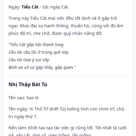
Ngày:
Tiểu Cát
- tức ngày Cát.
Trong này Tiểu Cát mọi việc đều tốt lành và ít gặp trở
ngại. Mưu đại sự hanh thông, thuận lợi, cùng với đó âm
phúc độ trì, che chở, được quý nhân nâng đỡ.
“Tiểu Cát gặp hội thanh long
Cầu tài cầu lộc ở trong quẻ này
Cầu tài toại ý vui vầy
Bình an vô sự gặp thầy, gặp quen.”
Nhị Thập Bát Tú
Tên sao
: Sao Vị
Tên ngày
: Vị Thổ Trĩ (Kiết Tú) tướng tinh con chim trĩ, chủ
trị ngày thứ 7.
Nên làm
: Khởi tạo tạo tác việc gì cũng tốt. Tốt nhất là cưới
gả, xây cất, dọn cỏ, gieo trồng, lấy giống.