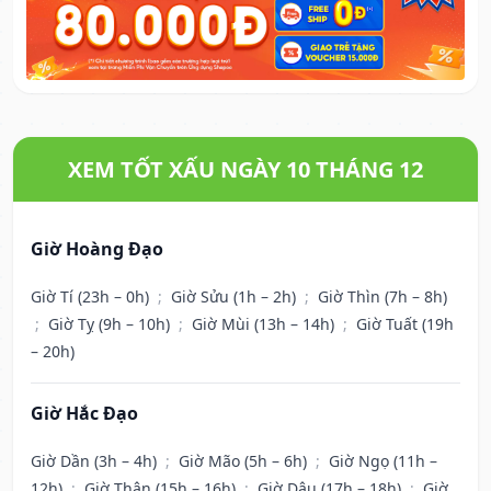
XEM TỐT XẤU NGÀY 10 THÁNG 12
Giờ Hoàng Đạo
Giờ Tí (23h – 0h)
;
Giờ Sửu (1h – 2h)
;
Giờ Thìn (7h – 8h)
;
Giờ Tỵ (9h – 10h)
;
Giờ Mùi (13h – 14h)
;
Giờ Tuất (19h
– 20h)
Giờ Hắc Đạo
Giờ Dần (3h – 4h)
;
Giờ Mão (5h – 6h)
;
Giờ Ngọ (11h –
12h)
;
Giờ Thân (15h – 16h)
;
Giờ Dậu (17h – 18h)
;
Giờ