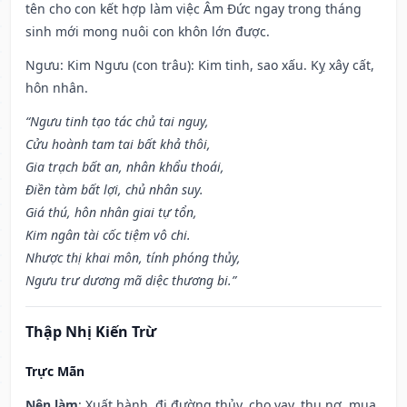
tên cho con kết hợp làm việc Âm Đức ngay trong tháng
sinh mới mong nuôi con khôn lớn được.
Ngưu: Kim Ngưu (con trâu): Kim tinh, sao xấu. Kỵ xây cất,
hôn nhân.
“Ngưu tinh tạo tác chủ tai nguy,
Cửu hoành tam tai bất khả thôi,
Gia trạch bất an, nhân khẩu thoái,
Điền tàm bất lợi, chủ nhân suy.
Giá thú, hôn nhân giai tự tổn,
Kim ngân tài cốc tiệm vô chi.
Nhược thị khai môn, tính phóng thủy,
Ngưu trư dương mã diệc thương bi.”
Thập Nhị Kiến Trừ
Trực Mãn
Nên làm
: Xuất hành, đi đường thủy, cho vay, thu nợ, mua