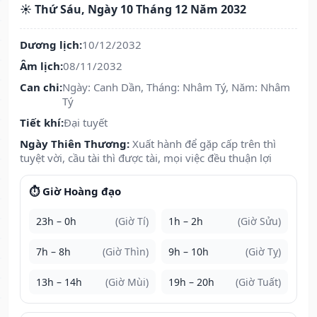
☀️ Thứ Sáu, Ngày 10 Tháng 12 Năm 2032
Dương lịch:
10/12/2032
Âm lịch:
08/11/2032
Can chi:
Ngày: Canh Dần, Tháng: Nhâm Tý, Năm: Nhâm
Tý
Tiết khí:
Đại tuyết
Ngày Thiên Thương:
Xuất hành để gặp cấp trên thì
tuyệt vời, cầu tài thì được tài, mọi việc đều thuận lợi
⏱️ Giờ Hoàng đạo
23h – 0h
(Giờ Tí)
1h – 2h
(Giờ Sửu)
7h – 8h
(Giờ Thìn)
9h – 10h
(Giờ Tỵ)
13h – 14h
(Giờ Mùi)
19h – 20h
(Giờ Tuất)