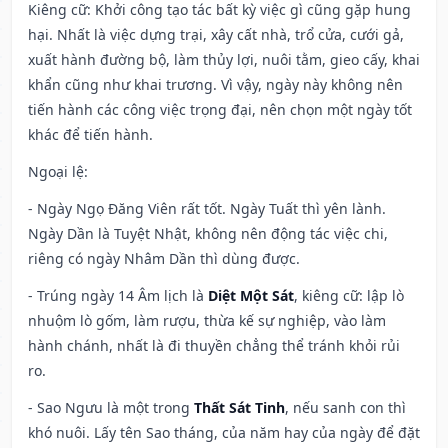
Kiêng cữ
: Khởi công tạo tác bất kỳ việc gì cũng gặp hung
hại. Nhất là việc dựng trại, xây cất nhà, trổ cửa, cưới gả,
xuất hành đường bộ, làm thủy lợi, nuôi tằm, gieo cấy, khai
khẩn cũng như khai trương. Vì vậy, ngày này không nên
tiến hành các công việc trọng đại, nên chọn một ngày tốt
khác để tiến hành.
Ngoại lệ
:
- Ngày Ngọ Đăng Viên rất tốt. Ngày Tuất thì yên lành.
Ngày Dần là Tuyệt Nhật, không nên động tác việc chi,
riêng có ngày Nhâm Dần thì dùng được.
- Trúng ngày 14 Âm lịch là
Diệt Một Sát
, kiêng cữ: lập lò
nhuộm lò gốm, làm rượu, thừa kế sự nghiệp, vào làm
hành chánh, nhất là đi thuyền chẳng thể tránh khỏi rủi
ro.
- Sao Ngưu là một trong
Thất Sát Tinh
, nếu sanh con thì
khó nuôi. Lấy tên Sao tháng, của năm hay của ngày để đặt