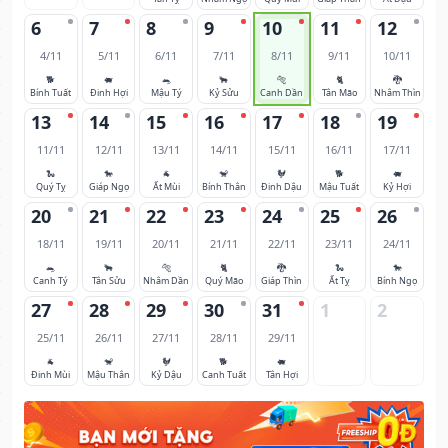
6
7
8
9
10
11
12
4/11
5/11
6/11
7/11
8/11
9/11
10/11
🐕
🐖
🐀
🐂
🐅
🐈
🐉
Bính Tuất
Đinh Hợi
Mậu Tý
Kỷ Sửu
Canh Dần
Tân Mão
Nhâm Thìn
13
14
15
16
17
18
19
11/11
12/11
13/11
14/11
15/11
16/11
17/11
🐍
🐎
🐐
🐒
🐓
🐕
🐖
Quý Tỵ
Giáp Ngọ
Ất Mùi
Bính Thân
Đinh Dậu
Mậu Tuất
Kỷ Hợi
20
21
22
23
24
25
26
18/11
19/11
20/11
21/11
22/11
23/11
24/11
🐀
🐂
🐅
🐈
🐉
🐍
🐎
Canh Tý
Tân Sửu
Nhâm Dần
Quý Mão
Giáp Thìn
Ất Tỵ
Bính Ngọ
27
28
29
30
31
1
2
25/11
26/11
27/11
28/11
29/11
🐐
🐒
🐓
🐕
🐖
Đinh Mùi
Mậu Thân
Kỷ Dậu
Canh Tuất
Tân Hợi