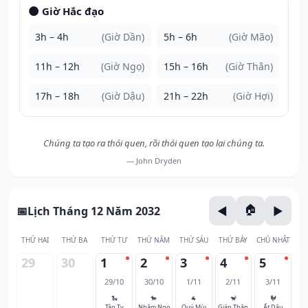
🌑 Giờ Hắc đạo
3h – 4h
(Giờ Dần)
5h – 6h
(Giờ Mão)
11h – 12h
(Giờ Ngọ)
15h – 16h
(Giờ Thân)
17h – 18h
(Giờ Dậu)
21h – 22h
(Giờ Hợi)
Chúng ta tạo ra thói quen, rồi thói quen tạo lại chúng ta.
— John Dryden
Lịch Tháng 12 Năm 2032
THỨ HAI
THỨ BA
THỨ TƯ
THỨ NĂM
THỨ SÁU
THỨ BẢY
CHỦ NHẬT
29
30
1
2
3
4
5
29/10
30/10
1/11
2/11
3/11
🐍
🐎
🐐
🐒
🐓
Tân Tỵ
Nhâm Ngọ
Quý Mùi
Giáp Thân
Ất Dậu