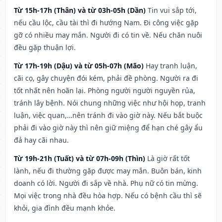
Từ 15h-17h (Thân) và từ 03h-05h (Dần)
Tin vui sắp tới,
nếu cầu lộc, cầu tài thì đi hướng Nam. Đi công việc gặp
gỡ có nhiều may mắn. Người đi có tin về. Nếu chăn nuôi
đều gặp thuận lợi.
Từ 17h-19h (Dậu) và từ 05h-07h (Mão)
Hay tranh luận,
cãi cọ, gây chuyện đói kém, phải đề phòng. Người ra đi
tốt nhất nên hoãn lại. Phòng người người nguyền rủa,
tránh lây bệnh. Nói chung những việc như hội họp, tranh
luận, việc quan,…nên tránh đi vào giờ này. Nếu bắt buộc
phải đi vào giờ này thì nên giữ miệng để hạn ché gây ẩu
đả hay cãi nhau.
Từ 19h-21h (Tuất) và từ 07h-09h (Thìn)
Là giờ rất tốt
lành, nếu đi thường gặp được may mắn. Buôn bán, kinh
doanh có lời. Người đi sắp về nhà. Phụ nữ có tin mừng.
Mọi việc trong nhà đều hòa hợp. Nếu có bệnh cầu thì sẽ
khỏi, gia đình đều mạnh khỏe.