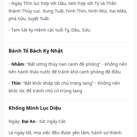
- Ngày Thìn lục hợp với Dậu, tam hợp với Tý và Thân
thành Thủy cục. Xung Tuất, hình Thìn, hình Mùi, hại Mão,
phá Sửu, tuyệt Tuất.
- Tam Sát kỵ mệnh các tuổi Tỵ, Dậu, Sửu.
Bành Tổ Bách Kỵ Nhật
-
Nhâm
: “Bất ương thủy nan canh đê phòng” - Không nên
tiến hành tháo nước để tránh khó canh phòng đê điều
-
Thìn
: “Bất khốc khấp tất chủ trọng tang” - Không nên
khóc lóc để tránh chủ có trùng tang
Khổng Minh Lục Diệu
Ngày:
Đại An
- tức ngày Cát.
Là ngày tốt, mọi việc đều được yên tâm, hành sự thành