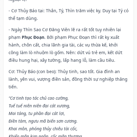
- Cơ Thủy Báo tại: Thân, Tý, Thìn trăm việc kỵ. Duy tại Tý có
thể tạm dùng.
- Ngày Thìn Sao Cơ Đăng Viên lẽ ra rất tốt tuy nhiên lại
phạm
Phục Đoạn
. Bởi phạm Phục Đoạn thì rất kỵ xuất
hành, chôn cất, chia lãnh gia tài, các vụ thừa kế, khởi
công làm lò nhuộm lò gốm. Nên: dứt vú trẻ em, kết dứt
điều hung hại, xây tường, lấp hang lỗ, làm cầu tiêu.
Cơ: Thủy Báo (con beo): Thủy tinh, sao tốt. Gia đình an
lành, yên vui, vượng điền sản, đồng thời sự nghiệp thăng
tiến.
“Cơ tinh tạo tác chủ cao cường,
Tuế tuế niên niên đại cát xương,
Mai táng, tu phần đại cát lợi,
Điền tàm, ngưu mã biến sơn cương.
Khai môn, phóng thủy chiêu tài cốc,
Khiếp mãn kim ngân, cốc mãn thương.