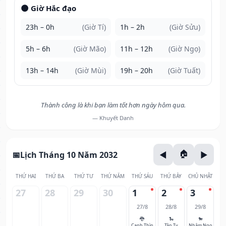
🌑 Giờ Hắc đạo
23h – 0h
(Giờ Tí)
1h – 2h
(Giờ Sửu)
5h – 6h
(Giờ Mão)
11h – 12h
(Giờ Ngọ)
13h – 14h
(Giờ Mùi)
19h – 20h
(Giờ Tuất)
Thành công là khi bạn làm tốt hơn ngày hôm qua.
— Khuyết Danh
Lịch Tháng 10 Năm 2032
THỨ HAI
THỨ BA
THỨ TƯ
THỨ NĂM
THỨ SÁU
THỨ BẢY
CHỦ NHẬT
27
28
29
30
1
2
3
27/8
28/8
29/8
🐉
🐍
🐎
Canh Thìn
Tân Tỵ
Nhâm Ngọ