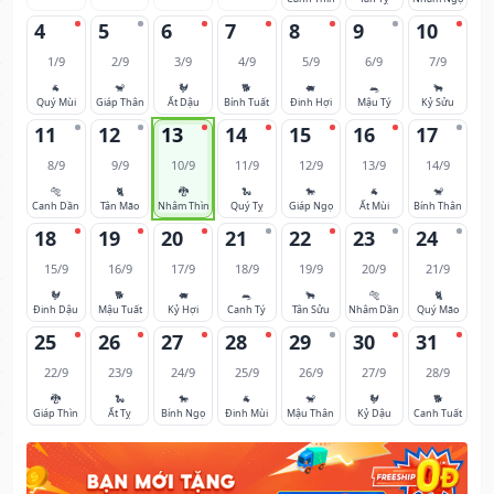
4
5
6
7
8
9
10
1/9
2/9
3/9
4/9
5/9
6/9
7/9
🐐
🐒
🐓
🐕
🐖
🐀
🐂
Quý Mùi
Giáp Thân
Ất Dậu
Bính Tuất
Đinh Hợi
Mậu Tý
Kỷ Sửu
11
12
13
14
15
16
17
8/9
9/9
10/9
11/9
12/9
13/9
14/9
🐅
🐈
🐉
🐍
🐎
🐐
🐒
Canh Dần
Tân Mão
Nhâm Thìn
Quý Tỵ
Giáp Ngọ
Ất Mùi
Bính Thân
18
19
20
21
22
23
24
15/9
16/9
17/9
18/9
19/9
20/9
21/9
🐓
🐕
🐖
🐀
🐂
🐅
🐈
Đinh Dậu
Mậu Tuất
Kỷ Hợi
Canh Tý
Tân Sửu
Nhâm Dần
Quý Mão
25
26
27
28
29
30
31
22/9
23/9
24/9
25/9
26/9
27/9
28/9
🐉
🐍
🐎
🐐
🐒
🐓
🐕
Giáp Thìn
Ất Tỵ
Bính Ngọ
Đinh Mùi
Mậu Thân
Kỷ Dậu
Canh Tuất