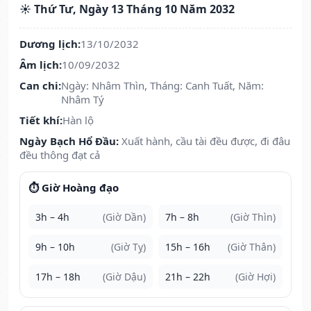
☀️ Thứ Tư, Ngày 13 Tháng 10 Năm 2032
Dương lịch:
13/10/2032
Âm lịch:
10/09/2032
Can chi:
Ngày: Nhâm Thìn, Tháng: Canh Tuất, Năm:
Nhâm Tý
Tiết khí:
Hàn lộ
Ngày Bạch Hổ Đầu:
Xuất hành, cầu tài đều được, đi đâu
đều thông đạt cả
⏱️ Giờ Hoàng đạo
3h – 4h
(Giờ Dần)
7h – 8h
(Giờ Thìn)
9h – 10h
(Giờ Tỵ)
15h – 16h
(Giờ Thân)
17h – 18h
(Giờ Dậu)
21h – 22h
(Giờ Hợi)