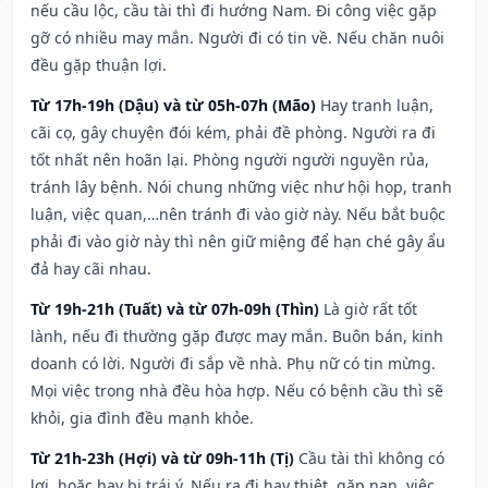
nếu cầu lộc, cầu tài thì đi hướng Nam. Đi công việc gặp
gỡ có nhiều may mắn. Người đi có tin về. Nếu chăn nuôi
đều gặp thuận lợi.
Từ 17h-19h (Dậu) và từ 05h-07h (Mão)
Hay tranh luận,
cãi cọ, gây chuyện đói kém, phải đề phòng. Người ra đi
tốt nhất nên hoãn lại. Phòng người người nguyền rủa,
tránh lây bệnh. Nói chung những việc như hội họp, tranh
luận, việc quan,…nên tránh đi vào giờ này. Nếu bắt buộc
phải đi vào giờ này thì nên giữ miệng để hạn ché gây ẩu
đả hay cãi nhau.
Từ 19h-21h (Tuất) và từ 07h-09h (Thìn)
Là giờ rất tốt
lành, nếu đi thường gặp được may mắn. Buôn bán, kinh
doanh có lời. Người đi sắp về nhà. Phụ nữ có tin mừng.
Mọi việc trong nhà đều hòa hợp. Nếu có bệnh cầu thì sẽ
khỏi, gia đình đều mạnh khỏe.
Từ 21h-23h (Hợi) và từ 09h-11h (Tị)
Cầu tài thì không có
lợi, hoặc hay bị trái ý. Nếu ra đi hay thiệt, gặp nạn, việc