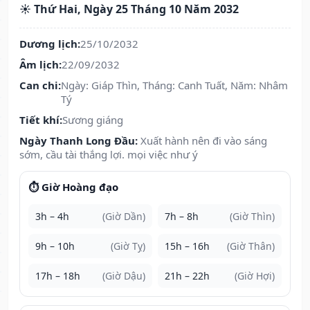
☀️ Thứ Hai, Ngày 25 Tháng 10 Năm 2032
Dương lịch:
25/10/2032
Âm lịch:
22/09/2032
Can chi:
Ngày: Giáp Thìn, Tháng: Canh Tuất, Năm: Nhâm
Tý
Tiết khí:
Sương giáng
Ngày Thanh Long Đầu:
Xuất hành nên đi vào sáng
sớm, cầu tài thắng lợi. mọi việc như ý
⏱️ Giờ Hoàng đạo
3h – 4h
(Giờ Dần)
7h – 8h
(Giờ Thìn)
9h – 10h
(Giờ Tỵ)
15h – 16h
(Giờ Thân)
17h – 18h
(Giờ Dậu)
21h – 22h
(Giờ Hợi)