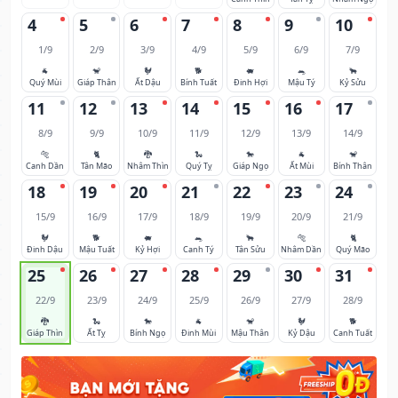
4
5
6
7
8
9
10
1/9
2/9
3/9
4/9
5/9
6/9
7/9
🐐
🐒
🐓
🐕
🐖
🐀
🐂
Quý Mùi
Giáp Thân
Ất Dậu
Bính Tuất
Đinh Hợi
Mậu Tý
Kỷ Sửu
11
12
13
14
15
16
17
8/9
9/9
10/9
11/9
12/9
13/9
14/9
🐅
🐈
🐉
🐍
🐎
🐐
🐒
Canh Dần
Tân Mão
Nhâm Thìn
Quý Tỵ
Giáp Ngọ
Ất Mùi
Bính Thân
18
19
20
21
22
23
24
15/9
16/9
17/9
18/9
19/9
20/9
21/9
🐓
🐕
🐖
🐀
🐂
🐅
🐈
Đinh Dậu
Mậu Tuất
Kỷ Hợi
Canh Tý
Tân Sửu
Nhâm Dần
Quý Mão
25
26
27
28
29
30
31
22/9
23/9
24/9
25/9
26/9
27/9
28/9
🐉
🐍
🐎
🐐
🐒
🐓
🐕
Giáp Thìn
Ất Tỵ
Bính Ngọ
Đinh Mùi
Mậu Thân
Kỷ Dậu
Canh Tuất