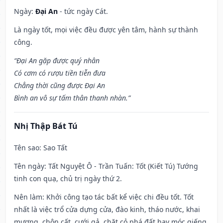
Ngày:
Đại An
- tức ngày Cát.
Là ngày tốt, mọi việc đều được yên tâm, hành sự thành
công.
“Đại An gặp được quý nhân
Có cơm có rượu tiền tiễn đưa
Chẳng thời cũng được Đại An
Bình an vô sự tấm thân thanh nhàn.”
Nhị Thập Bát Tú
Tên sao
: Sao Tất
Tên ngày
: Tất Nguyệt Ô - Trần Tuấn: Tốt (Kiết Tú) Tướng
tinh con quạ, chủ trị ngày thứ 2.
Nên làm
: Khởi công tạo tác bất kể việc chi đều tốt. Tốt
nhất là việc trổ cửa dựng cửa, đào kinh, tháo nước, khai
mương, chôn cất, cưới gả, chặt cỏ phá đất hay móc giếng.