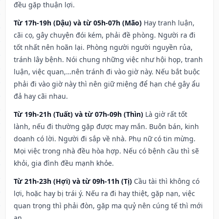
đều gặp thuận lợi.
Từ 17h-19h (Dậu) và từ 05h-07h (Mão)
Hay tranh luận,
cãi cọ, gây chuyện đói kém, phải đề phòng. Người ra đi
tốt nhất nên hoãn lại. Phòng người người nguyền rủa,
tránh lây bệnh. Nói chung những việc như hội họp, tranh
luận, việc quan,…nên tránh đi vào giờ này. Nếu bắt buộc
phải đi vào giờ này thì nên giữ miệng để hạn ché gây ẩu
đả hay cãi nhau.
Từ 19h-21h (Tuất) và từ 07h-09h (Thìn)
Là giờ rất tốt
lành, nếu đi thường gặp được may mắn. Buôn bán, kinh
doanh có lời. Người đi sắp về nhà. Phụ nữ có tin mừng.
Mọi việc trong nhà đều hòa hợp. Nếu có bệnh cầu thì sẽ
khỏi, gia đình đều mạnh khỏe.
Từ 21h-23h (Hợi) và từ 09h-11h (Tị)
Cầu tài thì không có
lợi, hoặc hay bị trái ý. Nếu ra đi hay thiệt, gặp nạn, việc
quan trọng thì phải đòn, gặp ma quỷ nên cúng tế thì mới
an.