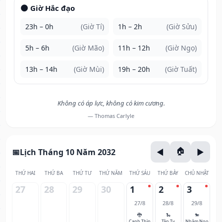
🌑 Giờ Hắc đạo
23h – 0h
(Giờ Tí)
1h – 2h
(Giờ Sửu)
5h – 6h
(Giờ Mão)
11h – 12h
(Giờ Ngọ)
13h – 14h
(Giờ Mùi)
19h – 20h
(Giờ Tuất)
Không có áp lực, không có kim cương.
— Thomas Carlyle
Lịch Tháng 10 Năm 2032
THỨ HAI
THỨ BA
THỨ TƯ
THỨ NĂM
THỨ SÁU
THỨ BẢY
CHỦ NHẬT
27
28
29
30
1
2
3
27/8
28/8
29/8
🐉
🐍
🐎
Canh Thìn
Tân Tỵ
Nhâm Ngọ