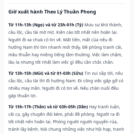
Giờ xuất hành Theo Lý Thuần Phong
Từ 11h-13h (Ngọ) và từ 23h-01h (Tý)
Mưu sự khó thành,
cầu lộc, cầu tài mờ mịt. Kiện cáo tốt nhất nên hoãn lại.
Người đi xa chưa có tin về. Mất tiền, mất của nếu đi
hướng Nam thì tìm nhanh mới thấy. Đề phòng tranh cãi,
mâu thuẫn hay miệng tiếng tầm thường. Việc làm chậm,
lâu la nhưng tốt nhất làm việc gì đều cần chắc chắn.
Từ 13h-15h (Mùi) và từ 01-03h (Sửu)
Tin vui sắp tới, nếu
cầu lộc, cầu tài thì đi hướng Nam. Đi công việc gặp gỡ có
nhiều may mắn. Người đi có tin về. Nếu chăn nuôi đều
gặp thuận lợi.
Từ 15h-17h (Thân) và từ 03h-05h (Dần)
Hay tranh luận,
cãi cọ, gây chuyện đói kém, phải đề phòng. Người ra đi
tốt nhất nên hoãn lại. Phòng người người nguyền rủa,
tránh lây bệnh. Nói chung những việc như hội họp, tranh