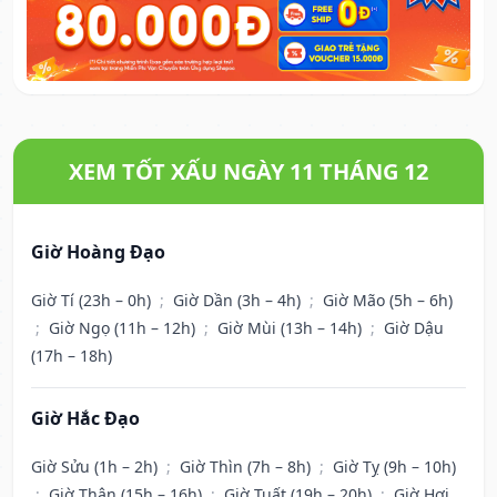
XEM TỐT XẤU NGÀY 11 THÁNG 12
Giờ Hoàng Đạo
Giờ Tí (23h – 0h)
;
Giờ Dần (3h – 4h)
;
Giờ Mão (5h – 6h)
;
Giờ Ngọ (11h – 12h)
;
Giờ Mùi (13h – 14h)
;
Giờ Dậu
(17h – 18h)
Giờ Hắc Đạo
Giờ Sửu (1h – 2h)
;
Giờ Thìn (7h – 8h)
;
Giờ Tỵ (9h – 10h)
;
Giờ Thân (15h – 16h)
;
Giờ Tuất (19h – 20h)
;
Giờ Hợi