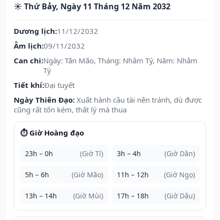
☀️ Thứ Bảy, Ngày 11 Tháng 12 Năm 2032
Dương lịch:
11/12/2032
Âm lịch:
09/11/2032
Can chi:
Ngày: Tân Mão, Tháng: Nhâm Tý, Năm: Nhâm
Tý
Tiết khí:
Đại tuyết
Ngày Thiên Đạo:
Xuất hành cầu tài nên tránh, dù được
cũng rất tốn kém, thất lý mà thua
⏱️ Giờ Hoàng đạo
23h – 0h
(Giờ Tí)
3h – 4h
(Giờ Dần)
5h – 6h
(Giờ Mão)
11h – 12h
(Giờ Ngọ)
13h – 14h
(Giờ Mùi)
17h – 18h
(Giờ Dậu)