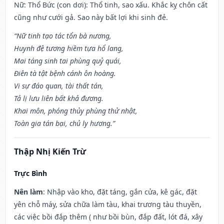
Nữ: Thổ Bức (con dơi): Thổ tinh, sao xấu. Khắc kỵ chôn cất
cũng như cưới gả. Sao này bất lợi khi sinh đẻ.
“Nữ tinh tạo tác tổn bà nương,
Huynh đệ tương hiềm tựa hổ lang,
Mai táng sinh tai phùng quỷ quái,
Điên tà tật bệnh cánh ôn hoàng.
Vi sự đáo quan, tài thất tán,
Tả lị lưu liên bất khả đương.
Khai môn, phóng thủy phùng thử nhật,
Toàn gia tán bại, chủ ly hương.”
Thập Nhị Kiến Trừ
Trực Bình
Nên làm
: Nhập vào kho, đặt táng, gắn cửa, kê gác, đặt
yên chỗ máy, sửa chữa làm tàu, khai trương tàu thuyền,
các việc bồi đắp thêm ( như bồi bùn, đắp đất, lót đá, xây