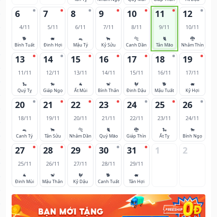
6
7
8
9
10
11
12
4/11
5/11
6/11
7/11
8/11
9/11
10/11
🐕
🐖
🐀
🐂
🐅
🐈
🐉
Bính Tuất
Đinh Hợi
Mậu Tý
Kỷ Sửu
Canh Dần
Tân Mão
Nhâm Thìn
13
14
15
16
17
18
19
11/11
12/11
13/11
14/11
15/11
16/11
17/11
🐍
🐎
🐐
🐒
🐓
🐕
🐖
Quý Tỵ
Giáp Ngọ
Ất Mùi
Bính Thân
Đinh Dậu
Mậu Tuất
Kỷ Hợi
20
21
22
23
24
25
26
18/11
19/11
20/11
21/11
22/11
23/11
24/11
🐀
🐂
🐅
🐈
🐉
🐍
🐎
Canh Tý
Tân Sửu
Nhâm Dần
Quý Mão
Giáp Thìn
Ất Tỵ
Bính Ngọ
27
28
29
30
31
1
2
25/11
26/11
27/11
28/11
29/11
🐐
🐒
🐓
🐕
🐖
Đinh Mùi
Mậu Thân
Kỷ Dậu
Canh Tuất
Tân Hợi