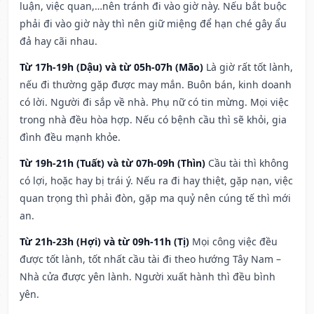
luận, việc quan,…nên tránh đi vào giờ này. Nếu bắt buộc
phải đi vào giờ này thì nên giữ miệng để hạn ché gây ẩu
đả hay cãi nhau.
Từ 17h-19h (Dậu) và từ 05h-07h (Mão)
Là giờ rất tốt lành,
nếu đi thường gặp được may mắn. Buôn bán, kinh doanh
có lời. Người đi sắp về nhà. Phụ nữ có tin mừng. Mọi việc
trong nhà đều hòa hợp. Nếu có bệnh cầu thì sẽ khỏi, gia
đình đều mạnh khỏe.
Từ 19h-21h (Tuất) và từ 07h-09h (Thìn)
Cầu tài thì không
có lợi, hoặc hay bị trái ý. Nếu ra đi hay thiệt, gặp nạn, việc
quan trọng thì phải đòn, gặp ma quỷ nên cúng tế thì mới
an.
Từ 21h-23h (Hợi) và từ 09h-11h (Tị)
Mọi công việc đều
được tốt lành, tốt nhất cầu tài đi theo hướng Tây Nam –
Nhà cửa được yên lành. Người xuất hành thì đều bình
yên.