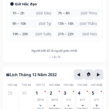
🌑 Giờ Hắc đạo
1h – 2h
(Giờ Sửu)
7h – 8h
(Giờ Thìn)
9h – 10h
(Giờ Tỵ)
15h – 16h
(Giờ Thân)
19h – 20h
(Giờ Tuất)
21h – 22h
(Giờ Hợi)
Người biết đủ là người giàu nhất.
— Lão Tử
Lịch Tháng 12 Năm 2032
THỨ HAI
THỨ BA
THỨ TƯ
THỨ NĂM
THỨ SÁU
THỨ BẢY
CHỦ NHẬT
29
30
1
2
3
4
5
29/10
30/10
1/11
2/11
3/11
🐍
🐎
🐐
🐒
🐓
Tân Tỵ
Nhâm Ngọ
Quý Mùi
Giáp Thân
Ất Dậu