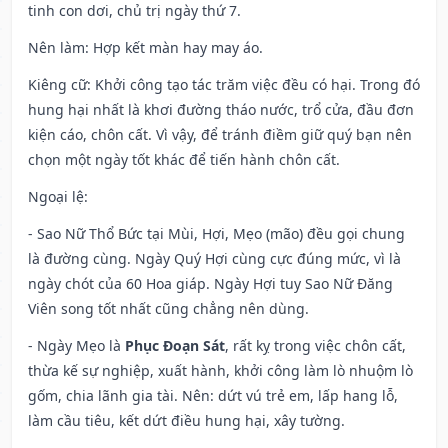
tinh con dơi, chủ trị ngày thứ 7.
Nên làm
: Hợp kết màn hay may áo.
Kiêng cữ
: Khởi công tạo tác trăm việc đều có hại. Trong đó
hung hại nhất là khơi đường tháo nước, trổ cửa, đầu đơn
kiện cáo, chôn cất. Vì vậy, để tránh điềm giữ quý bạn nên
chọn một ngày tốt khác để tiến hành chôn cất.
Ngoại lệ
:
- Sao Nữ Thổ Bức tại Mùi, Hợi, Mẹo (mão) đều gọi chung
là đường cùng. Ngày Quý Hợi cùng cực đúng mức, vì là
ngày chót của 60 Hoa giáp. Ngày Hợi tuy Sao Nữ Đăng
Viên song tốt nhất cũng chẳng nên dùng.
- Ngày Mẹo là
Phục Đoạn Sát
, rất kỵ trong việc chôn cất,
thừa kế sự nghiệp, xuất hành, khởi công làm lò nhuộm lò
gốm, chia lãnh gia tài. Nên: dứt vú trẻ em, lấp hang lỗ,
làm cầu tiêu, kết dứt điều hung hại, xây tường.