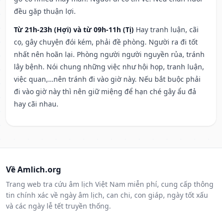
đều gặp thuận lợi.
Từ 21h-23h (Hợi) và từ 09h-11h (Tị)
Hay tranh luận, cãi
cọ, gây chuyện đói kém, phải đề phòng. Người ra đi tốt
nhất nên hoãn lại. Phòng người người nguyền rủa, tránh
lây bệnh. Nói chung những việc như hội họp, tranh luận,
việc quan,…nên tránh đi vào giờ này. Nếu bắt buộc phải
đi vào giờ này thì nên giữ miệng để hạn ché gây ẩu đả
hay cãi nhau.
Về Amlich.org
Trang web tra cứu âm lịch Việt Nam miễn phí, cung cấp thông
tin chính xác về ngày âm lịch, can chi, con giáp, ngày tốt xấu
và các ngày lễ tết truyền thống.