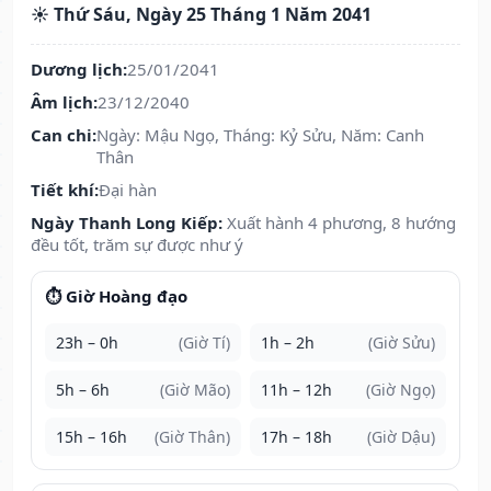
☀️ Thứ Sáu, Ngày 25 Tháng 1 Năm 2041
Dương lịch:
25/01/2041
Âm lịch:
23/12/2040
Can chi:
Ngày: Mậu Ngọ, Tháng: Kỷ Sửu, Năm: Canh
Thân
Tiết khí:
Đại hàn
Ngày Thanh Long Kiếp:
Xuất hành 4 phương, 8 hướng
đều tốt, trăm sự được như ý
⏱️ Giờ Hoàng đạo
23h – 0h
(Giờ Tí)
1h – 2h
(Giờ Sửu)
5h – 6h
(Giờ Mão)
11h – 12h
(Giờ Ngọ)
15h – 16h
(Giờ Thân)
17h – 18h
(Giờ Dậu)