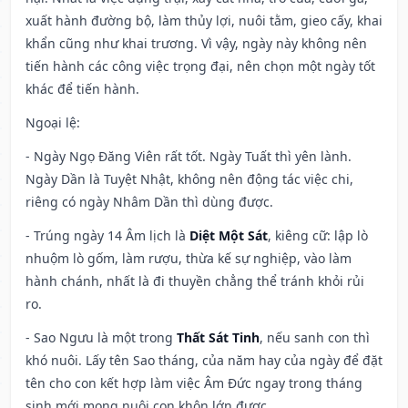
xuất hành đường bộ, làm thủy lợi, nuôi tằm, gieo cấy, khai
khẩn cũng như khai trương. Vì vậy, ngày này không nên
tiến hành các công việc trọng đại, nên chọn một ngày tốt
khác để tiến hành.
Ngoại lệ
:
- Ngày Ngọ Đăng Viên rất tốt. Ngày Tuất thì yên lành.
Ngày Dần là Tuyệt Nhật, không nên động tác việc chi,
riêng có ngày Nhâm Dần thì dùng được.
- Trúng ngày 14 Âm lịch là
Diệt Một Sát
, kiêng cữ: lập lò
nhuộm lò gốm, làm rượu, thừa kế sự nghiệp, vào làm
hành chánh, nhất là đi thuyền chẳng thể tránh khỏi rủi
ro.
- Sao Ngưu là một trong
Thất Sát Tinh
, nếu sanh con thì
khó nuôi. Lấy tên Sao tháng, của năm hay của ngày để đặt
tên cho con kết hợp làm việc Âm Đức ngay trong tháng
sinh mới mong nuôi con khôn lớn được.