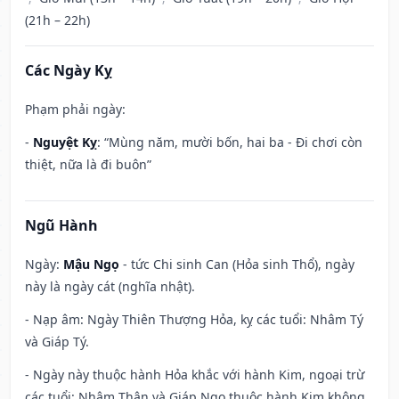
(21h – 22h)
Các Ngày Kỵ
Phạm phải ngày:
-
Nguyệt Kỵ
: “Mùng năm, mười bốn, hai ba - Đi chơi còn
thiệt, nữa là đi buôn”
Ngũ Hành
Ngày:
Mậu Ngọ
- tức Chi sinh Can (Hỏa sinh Thổ), ngày
này là ngày cát (nghĩa nhật).
- Nạp âm: Ngày Thiên Thượng Hỏa, kỵ các tuổi: Nhâm Tý
và Giáp Tý.
- Ngày này thuộc hành Hỏa khắc với hành Kim, ngoại trừ
các tuổi: Nhâm Thân và Giáp Ngọ thuộc hành Kim không