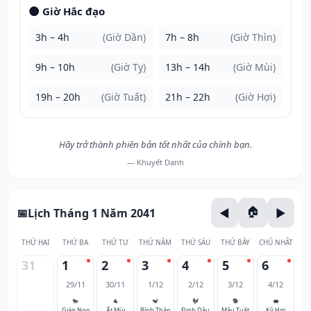
🌑 Giờ Hắc đạo
3h – 4h
(Giờ Dần)
7h – 8h
(Giờ Thìn)
9h – 10h
(Giờ Tỵ)
13h – 14h
(Giờ Mùi)
19h – 20h
(Giờ Tuất)
21h – 22h
(Giờ Hợi)
Hãy trở thành phiên bản tốt nhất của chính bạn.
— Khuyết Danh
Lịch Tháng 1 Năm 2041
THỨ HAI
THỨ BA
THỨ TƯ
THỨ NĂM
THỨ SÁU
THỨ BẢY
CHỦ NHẬT
31
1
2
3
4
5
6
29/11
30/11
1/12
2/12
3/12
4/12
🐎
🐐
🐒
🐓
🐕
🐖
Giáp Ngọ
Ất Mùi
Bính Thân
Đinh Dậu
Mậu Tuất
Kỷ Hợi