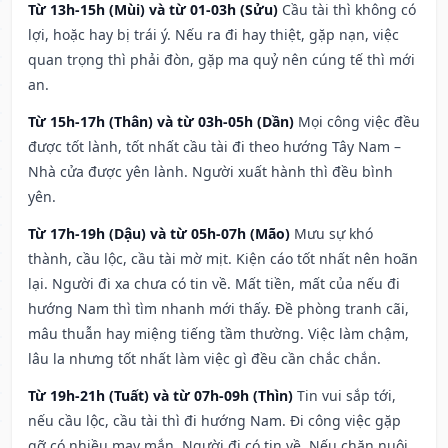
Từ 13h-15h (Mùi) và từ 01-03h (Sửu)
Cầu tài thì không có
lợi, hoặc hay bị trái ý. Nếu ra đi hay thiệt, gặp nạn, việc
quan trọng thì phải đòn, gặp ma quỷ nên cúng tế thì mới
an.
Từ 15h-17h (Thân) và từ 03h-05h (Dần)
Mọi công việc đều
được tốt lành, tốt nhất cầu tài đi theo hướng Tây Nam –
Nhà cửa được yên lành. Người xuất hành thì đều bình
yên.
Từ 17h-19h (Dậu) và từ 05h-07h (Mão)
Mưu sự khó
thành, cầu lộc, cầu tài mờ mịt. Kiện cáo tốt nhất nên hoãn
lại. Người đi xa chưa có tin về. Mất tiền, mất của nếu đi
hướng Nam thì tìm nhanh mới thấy. Đề phòng tranh cãi,
mâu thuẫn hay miệng tiếng tầm thường. Việc làm chậm,
lâu la nhưng tốt nhất làm việc gì đều cần chắc chắn.
Từ 19h-21h (Tuất) và từ 07h-09h (Thìn)
Tin vui sắp tới,
nếu cầu lộc, cầu tài thì đi hướng Nam. Đi công việc gặp
gỡ có nhiều may mắn. Người đi có tin về. Nếu chăn nuôi