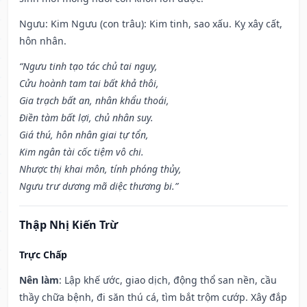
Ngưu: Kim Ngưu (con trâu): Kim tinh, sao xấu. Kỵ xây cất,
hôn nhân.
“Ngưu tinh tạo tác chủ tai nguy,
Cửu hoành tam tai bất khả thôi,
Gia trạch bất an, nhân khẩu thoái,
Điền tàm bất lợi, chủ nhân suy.
Giá thú, hôn nhân giai tự tổn,
Kim ngân tài cốc tiệm vô chi.
Nhược thị khai môn, tính phóng thủy,
Ngưu trư dương mã diệc thương bi.”
Thập Nhị Kiến Trừ
Trực Chấp
Nên làm
: Lập khế ước, giao dịch, động thổ san nền, cầu
thầy chữa bệnh, đi săn thú cá, tìm bắt trộm cướp. Xây đắp