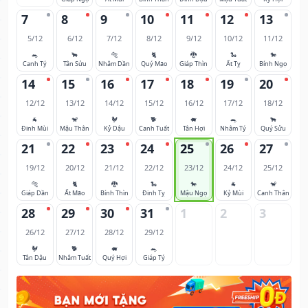
7
8
9
10
11
12
13
5/12
6/12
7/12
8/12
9/12
10/12
11/12
🐀
🐂
🐅
🐈
🐉
🐍
🐎
Canh Tý
Tân Sửu
Nhâm Dần
Quý Mão
Giáp Thìn
Ất Tỵ
Bính Ngọ
14
15
16
17
18
19
20
12/12
13/12
14/12
15/12
16/12
17/12
18/12
🐐
🐒
🐓
🐕
🐖
🐀
🐂
Đinh Mùi
Mậu Thân
Kỷ Dậu
Canh Tuất
Tân Hợi
Nhâm Tý
Quý Sửu
21
22
23
24
25
26
27
19/12
20/12
21/12
22/12
23/12
24/12
25/12
🐅
🐈
🐉
🐍
🐎
🐐
🐒
Giáp Dần
Ất Mão
Bính Thìn
Đinh Tỵ
Mậu Ngọ
Kỷ Mùi
Canh Thân
28
29
30
31
1
2
3
26/12
27/12
28/12
29/12
🐓
🐕
🐖
🐀
Tân Dậu
Nhâm Tuất
Quý Hợi
Giáp Tý