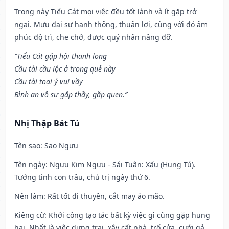
Trong này Tiểu Cát mọi việc đều tốt lành và ít gặp trở
ngại. Mưu đại sự hanh thông, thuận lợi, cùng với đó âm
phúc độ trì, che chở, được quý nhân nâng đỡ.
“Tiểu Cát gặp hội thanh long
Cầu tài cầu lộc ở trong quẻ này
Cầu tài toại ý vui vầy
Bình an vô sự gặp thầy, gặp quen.”
Nhị Thập Bát Tú
Tên sao
: Sao Ngưu
Tên ngày
: Ngưu Kim Ngưu - Sái Tuân: Xấu (Hung Tú).
Tướng tinh con trâu, chủ trị ngày thứ 6.
Nên làm
: Rất tốt đi thuyền, cắt may áo mão.
Kiêng cữ
: Khởi công tạo tác bất kỳ việc gì cũng gặp hung
hại. Nhất là việc dựng trại, xây cất nhà, trổ cửa, cưới gả,