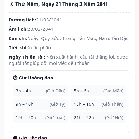
☀️ Thứ Năm, Ngày 21 Tháng 3 Năm 2041
Dương lịch:
21/03/2041
Âm lịch:
20/02/2041
Can chi:
Ngày: Quý Sửu, Tháng: Tân Mão, Năm: Tân Dậu
Tiết khí:
Xuân phân
Ngày Thiên Tài:
Nên xuất hành, cầu tài thắng lợi, được
người tốt giúp đỡ, mọi việc đều thuận
⏱️ Giờ Hoàng đạo
3h – 4h
(Giờ Dần)
5h – 6h
(Giờ Mão)
9h – 10h
(Giờ Tỵ)
15h – 16h
(Giờ Thân)
19h – 20h
(Giờ Tuất)
21h – 22h
(Giờ Hợi)
🌑 Giờ Hắc đạo