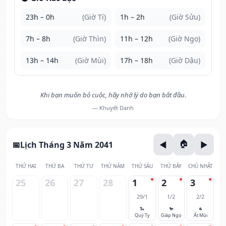
23h – 0h
(Giờ Tí)
1h – 2h
(Giờ Sửu)
7h – 8h
(Giờ Thìn)
11h – 12h
(Giờ Ngọ)
13h – 14h
(Giờ Mùi)
17h – 18h
(Giờ Dậu)
Khi bạn muốn bỏ cuộc, hãy nhớ lý do bạn bắt đầu.
— Khuyết Danh
Lịch Tháng 3 Năm 2041
THỨ HAI
THỨ BA
THỨ TƯ
THỨ NĂM
THỨ SÁU
THỨ BẢY
CHỦ NHẬT
25
26
27
28
1
2
3
29/1
1/2
2/2
🐍
🐎
🐐
Quý Tỵ
Giáp Ngọ
Ất Mùi