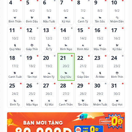
4
5
6
7
8
9
10
3/2
4/2
5/2
6/2
7/2
8/2
9/2
🐒
🐓
🐕
🐖
🐀
🐂
🐅
Bính Thân
Đinh Dậu
Mậu Tuất
Kỷ Hợi
Canh Tý
Tân Sửu
Nhâm Dần
11
12
13
14
15
16
17
10/2
11/2
12/2
13/2
14/2
15/2
16/2
🐈
🐉
🐍
🐎
🐐
🐒
🐓
Quý Mão
Giáp Thìn
Ất Tỵ
Bính Ngọ
Đinh Mùi
Mậu Thân
Kỷ Dậu
18
19
20
21
22
23
24
17/2
18/2
19/2
20/2
21/2
22/2
23/2
🐕
🐖
🐀
🐂
🐅
🐈
🐉
Canh Tuất
Tân Hợi
Nhâm Tý
Quý Sửu
Giáp Dần
Ất Mão
Bính Thìn
25
26
27
28
29
30
31
24/2
25/2
26/2
27/2
28/2
29/2
30/2
🐍
🐎
🐐
🐒
🐓
🐕
🐖
Đinh Tỵ
Mậu Ngọ
Kỷ Mùi
Canh Thân
Tân Dậu
Nhâm Tuất
Quý Hợi