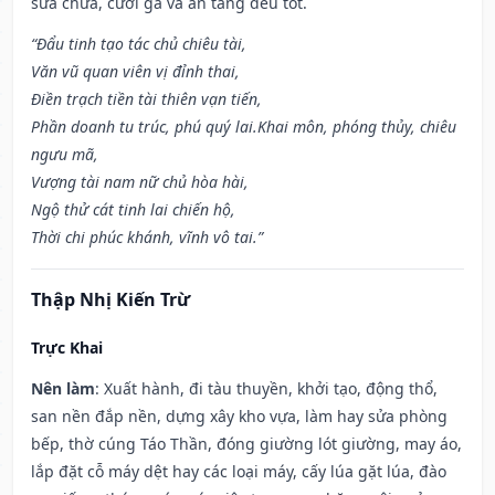
sửa chữa, cưới gả và an táng đều tốt.
“Đẩu tinh tạo tác chủ chiêu tài,
Văn vũ quan viên vị đỉnh thai,
Điền trạch tiền tài thiên vạn tiến,
Phần doanh tu trúc, phú quý lai.Khai môn, phóng thủy, chiêu
ngưu mã,
Vượng tài nam nữ chủ hòa hài,
Ngộ thử cát tinh lai chiến hộ,
Thời chi phúc khánh, vĩnh vô tai.”
Thập Nhị Kiến Trừ
Trực Khai
Nên làm
: Xuất hành, đi tàu thuyền, khởi tạo, động thổ,
san nền đắp nền, dựng xây kho vựa, làm hay sửa phòng
bếp, thờ cúng Táo Thần, đóng giường lót giường, may áo,
lắp đặt cỗ máy dệt hay các loại máy, cấy lúa gặt lúa, đào