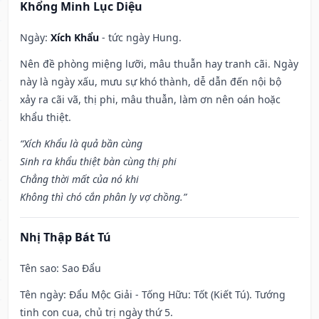
Khổng Minh Lục Diệu
Ngày:
Xích Khẩu
- tức ngày Hung.
Nên đề phòng miệng lưỡi, mâu thuẫn hay tranh cãi. Ngày
này là ngày xấu, mưu sự khó thành, dễ dẫn đến nội bộ
xảy ra cãi vã, thị phi, mâu thuẫn, làm ơn nên oán hoặc
khẩu thiệt.
“Xích Khẩu là quả bần cùng
Sinh ra khẩu thiệt bàn cùng thị phi
Chẳng thời mất của nó khi
Không thì chó cắn phân ly vợ chồng.”
Nhị Thập Bát Tú
Tên sao
: Sao Đẩu
Tên ngày
: Đẩu Mộc Giải - Tống Hữu: Tốt (Kiết Tú). Tướng
tinh con cua, chủ trị ngày thứ 5.