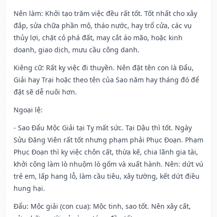
Nên làm
: Khởi tạo trăm việc đều rất tốt. Tốt nhất cho xây
đắp, sửa chữa phần mộ, tháo nước, hay trổ cửa, các vụ
thủy lợi, chặt cỏ phá đất, may cắt áo mão, hoặc kinh
doanh, giao dịch, mưu cầu công danh.
Kiêng cữ
: Rất kỵ việc đi thuyền. Nên đặt tên con là Đẩu,
Giải hay Trại hoặc theo tên của Sao năm hay tháng đó để
đặt sẽ dễ nuôi hơn.
Ngoại lệ
:
- Sao Đẩu Mộc Giải tại Tỵ mất sức. Tại Dậu thì tốt. Ngày
Sửu Đăng Viên rất tốt nhưng phạm phải Phục Đoạn. Phạm
Phục Đoạn thì kỵ việc chôn cất, thừa kế, chia lãnh gia tài,
khởi công làm lò nhuộm lò gốm và xuất hành. Nên: dứt vú
trẻ em, lấp hang lỗ, làm cầu tiêu, xây tường, kết dứt điều
hung hại.
Đẩu: Mộc giải (con cua): Mộc tinh, sao tốt. Nên xây cất,