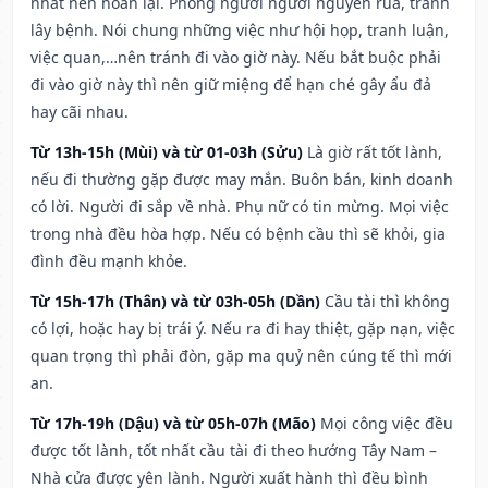
nhất nên hoãn lại. Phòng người người nguyền rủa, tránh
lây bệnh. Nói chung những việc như hội họp, tranh luận,
việc quan,…nên tránh đi vào giờ này. Nếu bắt buộc phải
đi vào giờ này thì nên giữ miệng để hạn ché gây ẩu đả
hay cãi nhau.
Từ 13h-15h (Mùi) và từ 01-03h (Sửu)
Là giờ rất tốt lành,
nếu đi thường gặp được may mắn. Buôn bán, kinh doanh
có lời. Người đi sắp về nhà. Phụ nữ có tin mừng. Mọi việc
trong nhà đều hòa hợp. Nếu có bệnh cầu thì sẽ khỏi, gia
đình đều mạnh khỏe.
Từ 15h-17h (Thân) và từ 03h-05h (Dần)
Cầu tài thì không
có lợi, hoặc hay bị trái ý. Nếu ra đi hay thiệt, gặp nạn, việc
quan trọng thì phải đòn, gặp ma quỷ nên cúng tế thì mới
an.
Từ 17h-19h (Dậu) và từ 05h-07h (Mão)
Mọi công việc đều
được tốt lành, tốt nhất cầu tài đi theo hướng Tây Nam –
Nhà cửa được yên lành. Người xuất hành thì đều bình