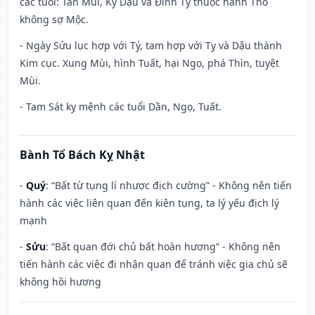
các tuổi: Tân Mùi, Kỷ Dậu và Đinh Tỵ thuộc hành Thổ
không sợ Mộc.
- Ngày Sửu lục hợp với Tý, tam hợp với Tỵ và Dậu thành
Kim cục. Xung Mùi, hình Tuất, hại Ngọ, phá Thìn, tuyệt
Mùi.
- Tam Sát kỵ mệnh các tuổi Dần, Ngọ, Tuất.
Bành Tổ Bách Kỵ Nhật
-
Quý
: “Bất từ tụng lí nhược địch cường” - Không nên tiến
hành các việc liên quan đến kiện tụng, ta lý yếu địch lý
mạnh
-
Sửu
: “Bất quan đới chủ bất hoàn hương” - Không nên
tiến hành các việc đi nhận quan để tránh việc gia chủ sẽ
không hồi hương