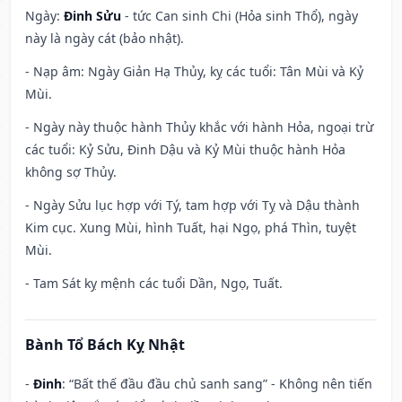
Ngày:
Đinh Sửu
- tức Can sinh Chi (Hỏa sinh Thổ), ngày
này là ngày cát (bảo nhật).
- Nạp âm: Ngày Giản Hạ Thủy, kỵ các tuổi: Tân Mùi và Kỷ
Mùi.
- Ngày này thuộc hành Thủy khắc với hành Hỏa, ngoại trừ
các tuổi: Kỷ Sửu, Đinh Dậu và Kỷ Mùi thuộc hành Hỏa
không sợ Thủy.
- Ngày Sửu lục hợp với Tý, tam hợp với Tỵ và Dậu thành
Kim cục. Xung Mùi, hình Tuất, hại Ngọ, phá Thìn, tuyệt
Mùi.
- Tam Sát kỵ mệnh các tuổi Dần, Ngọ, Tuất.
Bành Tổ Bách Kỵ Nhật
-
Đinh
: “Bất thế đầu đầu chủ sanh sang” - Không nên tiến