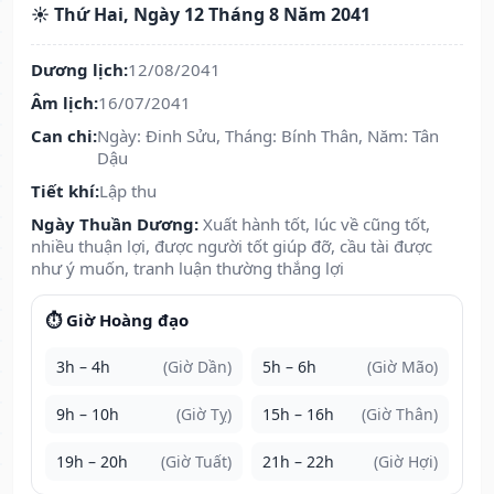
☀️ Thứ Hai, Ngày 12 Tháng 8 Năm 2041
Dương lịch:
12/08/2041
Âm lịch:
16/07/2041
Can chi:
Ngày: Đinh Sửu, Tháng: Bính Thân, Năm: Tân
Dậu
Tiết khí:
Lập thu
Ngày Thuần Dương:
Xuất hành tốt, lúc về cũng tốt,
nhiều thuận lợi, được người tốt giúp đỡ, cầu tài được
như ý muốn, tranh luận thường thắng lợi
⏱️ Giờ Hoàng đạo
3h – 4h
(Giờ Dần)
5h – 6h
(Giờ Mão)
9h – 10h
(Giờ Tỵ)
15h – 16h
(Giờ Thân)
19h – 20h
(Giờ Tuất)
21h – 22h
(Giờ Hợi)