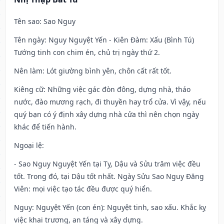
Tên sao
: Sao Nguy
Tên ngày
: Nguy Nguyệt Yến - Kiên Đàm: Xấu (Bình Tú)
Tướng tinh con chim én, chủ trị ngày thứ 2.
Nên làm
: Lót giường bình yên, chôn cất rất tốt.
Kiêng cữ
: Những việc gác đòn đông, dựng nhà, tháo
nước, đào mương rạch, đi thuyền hay trổ cửa. Vì vậy, nếu
quý bạn có ý định xây dựng nhà cửa thì nên chọn ngày
khác để tiến hành.
Ngoại lệ
:
- Sao Nguy Nguyệt Yến tại Tỵ, Dậu và Sửu trăm việc đều
tốt. Trong đó, tại Dậu tốt nhất. Ngày Sửu Sao Nguy Đăng
Viên: mọi việc tạo tác đều được quý hiển.
Nguy: Nguyệt Yến (con én): Nguyệt tinh, sao xấu. Khắc kỵ
việc khai trương, an táng và xây dựng.