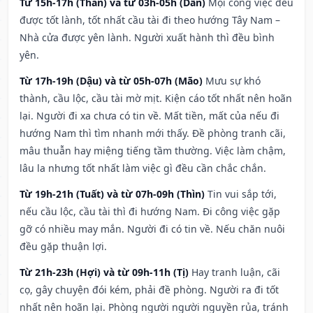
Từ 15h-17h (Thân) và từ 03h-05h (Dần)
Mọi công việc đều
được tốt lành, tốt nhất cầu tài đi theo hướng Tây Nam –
Nhà cửa được yên lành. Người xuất hành thì đều bình
yên.
Từ 17h-19h (Dậu) và từ 05h-07h (Mão)
Mưu sự khó
thành, cầu lộc, cầu tài mờ mịt. Kiện cáo tốt nhất nên hoãn
lại. Người đi xa chưa có tin về. Mất tiền, mất của nếu đi
hướng Nam thì tìm nhanh mới thấy. Đề phòng tranh cãi,
mâu thuẫn hay miệng tiếng tầm thường. Việc làm chậm,
lâu la nhưng tốt nhất làm việc gì đều cần chắc chắn.
Từ 19h-21h (Tuất) và từ 07h-09h (Thìn)
Tin vui sắp tới,
nếu cầu lộc, cầu tài thì đi hướng Nam. Đi công việc gặp
gỡ có nhiều may mắn. Người đi có tin về. Nếu chăn nuôi
đều gặp thuận lợi.
Từ 21h-23h (Hợi) và từ 09h-11h (Tị)
Hay tranh luận, cãi
cọ, gây chuyện đói kém, phải đề phòng. Người ra đi tốt
nhất nên hoãn lại. Phòng người người nguyền rủa, tránh