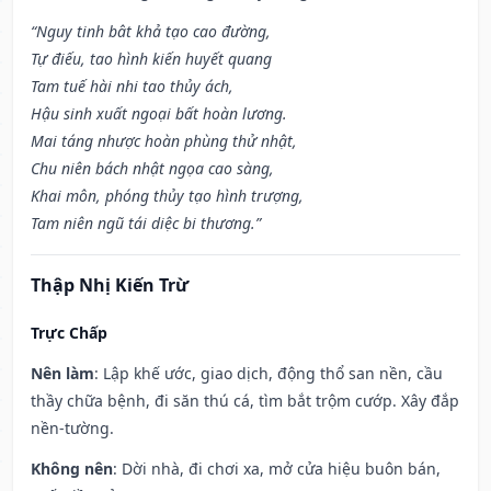
“Nguy tinh bât khả tạo cao đường,
Tự điếu, tao hình kiến huyết quang
Tam tuế hài nhi tao thủy ách,
Hậu sinh xuất ngoại bất hoàn lương.
Mai táng nhược hoàn phùng thử nhật,
Chu niên bách nhật ngọa cao sàng,
Khai môn, phóng thủy tạo hình trượng,
Tam niên ngũ tái diệc bi thương.”
Thập Nhị Kiến Trừ
Trực Chấp
Nên làm
: Lập khế ước, giao dịch, động thổ san nền, cầu
thầy chữa bệnh, đi săn thú cá, tìm bắt trộm cướp. Xây đắp
nền-tường.
Không nên
: Dời nhà, đi chơi xa, mở cửa hiệu buôn bán,