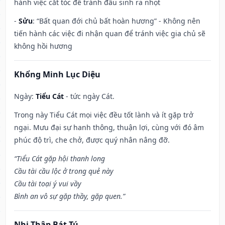
hành việc cắt tóc để tránh đầu sinh ra nhọt
-
Sửu
: “Bất quan đới chủ bất hoàn hương” - Không nên
tiến hành các việc đi nhận quan để tránh việc gia chủ sẽ
không hồi hương
Khổng Minh Lục Diệu
Ngày:
Tiểu Cát
- tức ngày Cát.
Trong này Tiểu Cát mọi việc đều tốt lành và ít gặp trở
ngại. Mưu đại sự hanh thông, thuận lợi, cùng với đó âm
phúc độ trì, che chở, được quý nhân nâng đỡ.
“Tiểu Cát gặp hội thanh long
Cầu tài cầu lộc ở trong quẻ này
Cầu tài toại ý vui vầy
Bình an vô sự gặp thầy, gặp quen.”
Nhị Thập Bát Tú