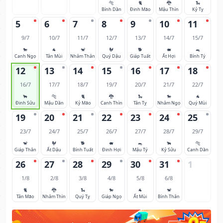
🐅
🐈
🐉
🐍
Bính Dần
Đinh Mão
Mậu Thìn
Kỷ Tỵ
5
6
7
8
9
10
11
9/7
10/7
11/7
12/7
13/7
14/7
15/7
🐎
🐐
🐒
🐓
🐕
🐖
🐀
Canh Ngọ
Tân Mùi
Nhâm Thân
Quý Dậu
Giáp Tuất
Ất Hợi
Bính Tý
12
13
14
15
16
17
18
16/7
17/7
18/7
19/7
20/7
21/7
22/7
🐂
🐅
🐈
🐉
🐍
🐎
🐐
Đinh Sửu
Mậu Dần
Kỷ Mão
Canh Thìn
Tân Tỵ
Nhâm Ngọ
Quý Mùi
19
20
21
22
23
24
25
23/7
24/7
25/7
26/7
27/7
28/7
29/7
🐒
🐓
🐕
🐖
🐀
🐂
🐅
Giáp Thân
Ất Dậu
Bính Tuất
Đinh Hợi
Mậu Tý
Kỷ Sửu
Canh Dần
26
27
28
29
30
31
1
1/8
2/8
3/8
4/8
5/8
6/8
🐈
🐉
🐍
🐎
🐐
🐒
Tân Mão
Nhâm Thìn
Quý Tỵ
Giáp Ngọ
Ất Mùi
Bính Thân