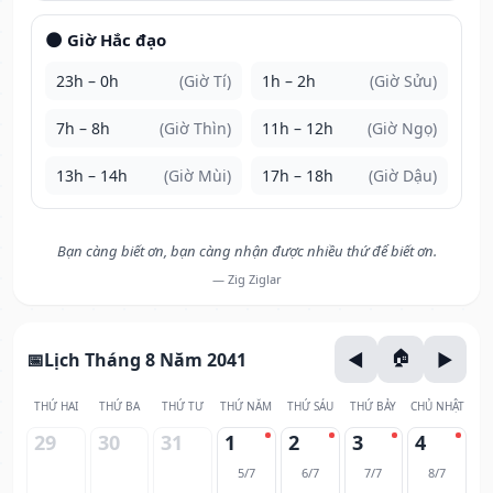
🌑 Giờ Hắc đạo
23h – 0h
(Giờ Tí)
1h – 2h
(Giờ Sửu)
7h – 8h
(Giờ Thìn)
11h – 12h
(Giờ Ngọ)
13h – 14h
(Giờ Mùi)
17h – 18h
(Giờ Dậu)
Bạn càng biết ơn, bạn càng nhận được nhiều thứ để biết ơn.
— Zig Ziglar
Lịch Tháng 8 Năm 2041
THỨ HAI
THỨ BA
THỨ TƯ
THỨ NĂM
THỨ SÁU
THỨ BẢY
CHỦ NHẬT
29
30
31
1
2
3
4
5/7
6/7
7/7
8/7