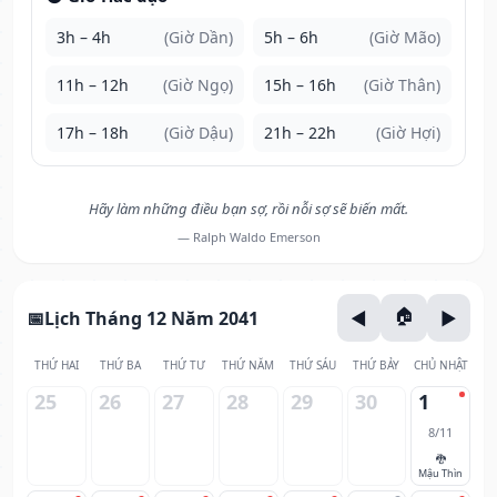
3h – 4h
(Giờ Dần)
5h – 6h
(Giờ Mão)
11h – 12h
(Giờ Ngọ)
15h – 16h
(Giờ Thân)
17h – 18h
(Giờ Dậu)
21h – 22h
(Giờ Hợi)
Hãy làm những điều bạn sợ, rồi nỗi sợ sẽ biến mất.
— Ralph Waldo Emerson
Lịch Tháng 12 Năm 2041
THỨ HAI
THỨ BA
THỨ TƯ
THỨ NĂM
THỨ SÁU
THỨ BẢY
CHỦ NHẬT
25
26
27
28
29
30
1
8/11
🐉
Mậu Thìn