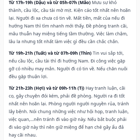
Từ 17h-19h (Dậu) và từ 05h-07h (Mão)
Mưu sự khó
thành, cầu lộc, cầu tài mờ mịt. Kiện cáo tốt nhất nên hoãn
lại. Người đi xa chưa có tin về. Mất tiền, mất của nếu đi
hướng Nam thì tìm nhanh mới thấy. Đề phòng tranh cãi,
mâu thuẫn hay miệng tiếng tầm thường. Việc làm chậm,
lâu la nhưng tốt nhất làm việc gì đều cần chắc chắn.
Từ 19h-21h (Tuất) và từ 07h-09h (Thìn)
Tin vui sắp tới,
nếu cầu lộc, cầu tài thì đi hướng Nam. Đi công việc gặp
gỡ có nhiều may mắn. Người đi có tin về. Nếu chăn nuôi
đều gặp thuận lợi.
Từ 21h-23h (Hợi) và từ 09h-11h (Tị)
Hay tranh luận, cãi
cọ, gây chuyện đói kém, phải đề phòng. Người ra đi tốt
nhất nên hoãn lại. Phòng người người nguyền rủa, tránh
lây bệnh. Nói chung những việc như hội họp, tranh luận,
việc quan,…nên tránh đi vào giờ này. Nếu bắt buộc phải
đi vào giờ này thì nên giữ miệng để hạn ché gây ẩu đả
hay cãi nhau.