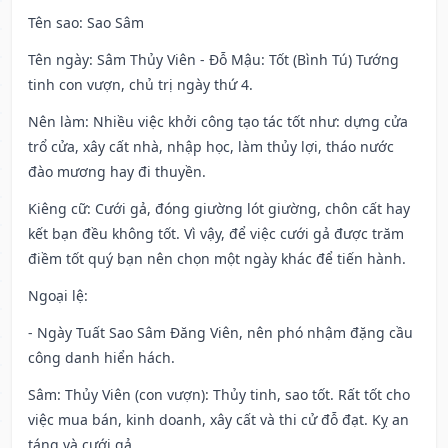
Tên sao
: Sao Sâm
Tên ngày
: Sâm Thủy Viên - Đỗ Mậu: Tốt (Bình Tú) Tướng
tinh con vượn, chủ trị ngày thứ 4.
Nên làm
: Nhiều việc khởi công tạo tác tốt như: dựng cửa
trổ cửa, xây cất nhà, nhập học, làm thủy lợi, tháo nước
đào mương hay đi thuyền.
Kiêng cữ
: Cưới gả, đóng giường lót giường, chôn cất hay
kết bạn đều không tốt. Vì vậy, để việc cưới gả được trăm
điềm tốt quý bạn nên chọn một ngày khác để tiến hành.
Ngoại lệ
:
- Ngày Tuất Sao Sâm Đăng Viên, nên phó nhậm đặng cầu
công danh hiển hách.
Sâm: Thủy Viên (con vượn): Thủy tinh, sao tốt. Rất tốt cho
việc mua bán, kinh doanh, xây cất và thi cử đỗ đạt. Kỵ an
táng và cưới gả.