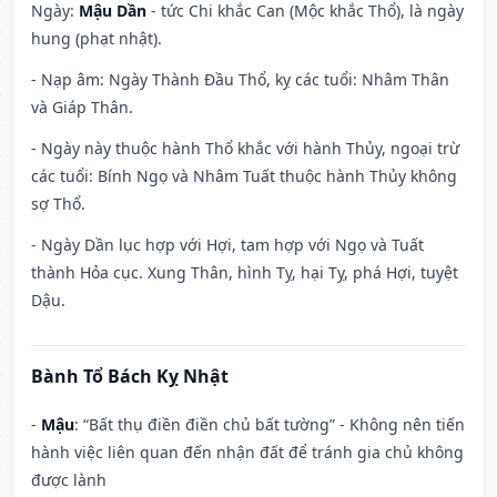
Ngày:
Mậu Dần
- tức Chi khắc Can (Mộc khắc Thổ), là ngày
hung (phạt nhật).
- Nạp âm: Ngày Thành Đầu Thổ, kỵ các tuổi: Nhâm Thân
và Giáp Thân.
- Ngày này thuộc hành Thổ khắc với hành Thủy, ngoại trừ
các tuổi: Bính Ngọ và Nhâm Tuất thuộc hành Thủy không
sợ Thổ.
- Ngày Dần lục hợp với Hợi, tam hợp với Ngọ và Tuất
thành Hỏa cục. Xung Thân, hình Tỵ, hại Tỵ, phá Hợi, tuyệt
Dậu.
Bành Tổ Bách Kỵ Nhật
-
Mậu
: “Bất thụ điền điền chủ bất tường” - Không nên tiến
hành việc liên quan đến nhận đất để tránh gia chủ không
được lành