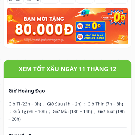
Đinh Dậu
Mậu Tuất
XEM TỐT XẤU NGÀY 11 THÁNG 12
Giờ Hoàng Đạo
Giờ Tí (23h – 0h)
;
Giờ Sửu (1h – 2h)
;
Giờ Thìn (7h – 8h)
;
Giờ Tỵ (9h – 10h)
;
Giờ Mùi (13h – 14h)
;
Giờ Tuất (19h
– 20h)