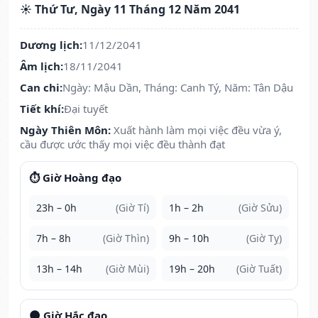
☀️ Thứ Tư, Ngày 11 Tháng 12 Năm 2041
Dương lịch:
11/12/2041
Âm lịch:
18/11/2041
Can chi:
Ngày: Mậu Dần, Tháng: Canh Tý, Năm: Tân Dậu
Tiết khí:
Đại tuyết
Ngày Thiên Môn:
Xuất hành làm mọi việc đều vừa ý,
cầu được ước thấy mọi việc đều thành đạt
⏱️ Giờ Hoàng đạo
23h – 0h
(Giờ Tí)
1h – 2h
(Giờ Sửu)
7h – 8h
(Giờ Thìn)
9h – 10h
(Giờ Tỵ)
13h – 14h
(Giờ Mùi)
19h – 20h
(Giờ Tuất)
🌑 Giờ Hắc đạo