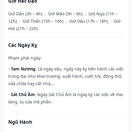
Giờ Hắc Đạo
Giờ Dần (3h – 4h)
;
Giờ Mão (5h – 6h)
;
Giờ Ngọ (11h –
12h)
;
Giờ Thân (15h – 16h)
;
Giờ Dậu (17h – 18h)
;
Giờ
Hợi (21h – 22h)
Các Ngày Kỵ
Phạm phải ngày:
-
Tam Nương
: Là ngày xấu, ngày này kỵ tiến hành các việc
trọng đại như khai trương, xuất hành, cưới hỏi, động thổ,
sửa chữa hay cất nhà,...
-
Sát Chủ Âm
: Ngày Sát Chủ Âm là ngày kỵ các việc về mai
táng, tu sửa mộ phần.
Ngũ Hành