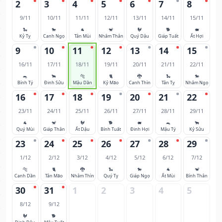
2
3
4
5
6
7
8
9/11
10/11
11/11
12/11
13/11
14/11
15/11
🐍
🐎
🐐
🐒
🐓
🐕
🐖
Kỷ Tỵ
Canh Ngọ
Tân Mùi
Nhâm Thân
Quý Dậu
Giáp Tuất
Ất Hợi
9
10
11
12
13
14
15
16/11
17/11
18/11
19/11
20/11
21/11
22/11
🐀
🐂
🐅
🐈
🐉
🐍
🐎
Bính Tý
Đinh Sửu
Mậu Dần
Kỷ Mão
Canh Thìn
Tân Tỵ
Nhâm Ngọ
16
17
18
19
20
21
22
23/11
24/11
25/11
26/11
27/11
28/11
29/11
🐐
🐒
🐓
🐕
🐖
🐀
🐂
Quý Mùi
Giáp Thân
Ất Dậu
Bính Tuất
Đinh Hợi
Mậu Tý
Kỷ Sửu
23
24
25
26
27
28
29
1/12
2/12
3/12
4/12
5/12
6/12
7/12
🐅
🐈
🐉
🐍
🐎
🐐
🐒
Canh Dần
Tân Mão
Nhâm Thìn
Quý Tỵ
Giáp Ngọ
Ất Mùi
Bính Thân
30
31
1
2
3
4
5
8/12
9/12
🐓
🐕