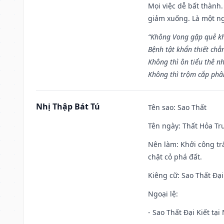
Mọi việc dễ bất thành. 
giảm xuống. Là một ng
“Không Vong gặp quẻ k
Bệnh tật khẩn thiết chẳ
Không thì ôn tiểu thê nh
Không thì trộm cắp phân
Nhị Thập Bát Tú
Tên sao
: Sao Thất
Tên ngày
: Thất Hỏa Tr
Nên làm
: Khởi công tr
chặt cỏ phá đất.
Kiêng cữ
: Sao Thất Đại
Ngoại lệ
:
- Sao Thất Đại Kiết tạ