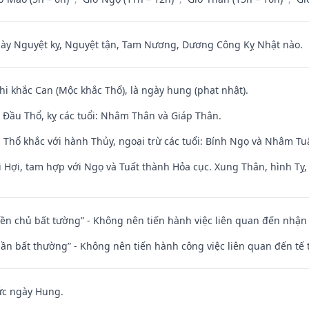
 Nguyệt kỵ, Nguyệt tận, Tam Nương, Dương Công Kỵ Nhật nào.
hi khắc Can (Mộc khắc Thổ), là ngày hung (phạt nhật).
Đầu Thổ, kỵ các tuổi: Nhâm Thân và Giáp Thân.
 Thổ khắc với hành Thủy, ngoại trừ các tuổi: Bính Ngọ và Nhâm T
 Hợi, tam hợp với Ngọ và Tuất thành Hỏa cục. Xung Thân, hình Tỵ, 
điền chủ bất tường” - Không nên tiến hành việc liên quan đến nhậ
 thần bất thường” - Không nên tiến hành công việc liên quan đến t
ức ngày Hung.