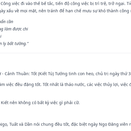
Công việc đi vào thế bế tắc, tiến độ công việc bị trì trệ, trở ngại. 
ày xấu về mọi mặt, nên tránh để hạn chế mưu sự khó thành công 
hẩn cần
ng làm được chi
i
 ly bất tường.”
ư - Cảnh Thuần: Tốt (Kiết Tú) Tướng tinh con heo, chủ trị ngày thứ 3
ăm việc đều đặng tốt. Tốt nhất là tháo nước, các việc thủy lợi, việc 
 Kiết nên không có bất kỳ việc gì phải cữ.
i Ngọ, Tuất và Dần nói chung đều tốt, đặc biệt ngày Ngọ Đăng viên r