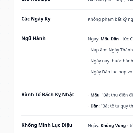
Các Ngày Kỵ
Không phạm bất kỳ ngày
Ngũ Hành
Ngày:
Mậu Dần
- tức C
- Nạp âm: Ngày Thành 
- Ngày này thuộc hành
- Ngày Dần lục hợp với
Bành Tổ Bách Kỵ Nhật
-
Mậu
: “Bất thụ điền 
-
Dần
: “Bất tế tự quỷ
Khổng Minh Lục Diệu
Ngày:
Không Vong
- t