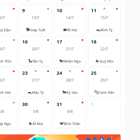
⭐
9
10
11
2/7
13/7
14/7
15/7
🐕
🐖
🐀
uý Dậu
Giáp Tuất
Ất Hợi
Bính Tý
16
17
18
9/7
20/7
21/7
22/7
🐍
🐎
🐐
nh Thìn
Tân Tỵ
Nhâm Ngọ
Quý Mùi
⭐
⭐
23
24
25
6/7
27/7
28/7
29/7
🐀
🐂
🐅
nh Hợi
Mậu Tý
Kỷ Sửu
Canh Dần
30
31
1
4/8
5/8
6/8
🐐
🐒
áp Ngọ
Ất Mùi
Bính Thân