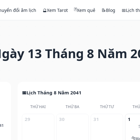
🃏
huyển đổi âm lịch
🔮
Xem Tarot
Xem quẻ
📝
Blog
📅
Lịch t
gày 13 Tháng 8 Năm 2
Lịch Tháng 8 Năm 2041
THỨ HAI
THỨ BA
THỨ TƯ
THỨ
29
30
31
1
41
🐅
Bí