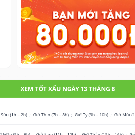
XEM TỐT XẤU NGÀY 13 THÁNG 8
 Sửu (1h – 2h)
;
Giờ Thìn (7h – 8h)
;
Giờ Tỵ (9h – 10h)
;
Giờ Mùi (
ờ Mão (5h – 6h)
;
Giờ Ngọ (11h – 12h)
;
Giờ Thân (15h – 16h)
;
Gi