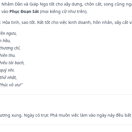
n, Nhâm Dần và Giáp Ngọ tốt cho xây dựng, chôn cất, song cũng ng
m vào
Phục Đoạn Sát
(mọi kiêng cữ như trên).
: Hỏa tinh, sao tốt. Rất tốt cho việc kinh doanh, hôn nhân, xây cất v
điền ngưu,
n hầu,
thượng chỉ,
hiên thu.
iêu tài bạch,
quý nhi.
thử nhật,
húc vô ưu!”
ương xung. Ngày có trực Phá muôn việc làm vào ngày này đều bất l