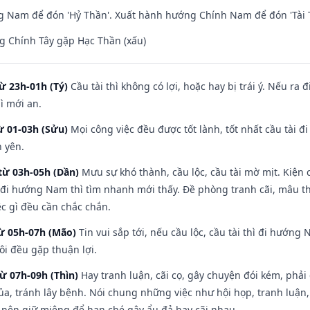
 Nam để đón 'Hỷ Thần'. Xuất hành hướng Chính Nam để đón 'Tài 
g Chính Tây gặp Hạc Thần (xấu)
ừ 23h-01h (Tý)
Cầu tài thì không có lợi, hoặc hay bị trái ý. Nếu ra 
ì mới an.
ừ 01-03h (Sửu)
Mọi công việc đều được tốt lành, tốt nhất cầu tài
h yên.
từ 03h-05h (Dần)
Mưu sự khó thành, cầu lộc, cầu tài mờ mịt. Kiện c
 đi hướng Nam thì tìm nhanh mới thấy. Đề phòng tranh cãi, mâu t
ệc gì đều cần chắc chắn.
từ 05h-07h (Mão)
Tin vui sắp tới, nếu cầu lộc, cầu tài thì đi hướn
ôi đều gặp thuận lợi.
từ 07h-09h (Thìn)
Hay tranh luận, cãi cọ, gây chuyện đói kém, phải
a, tránh lây bệnh. Nói chung những việc như hội họp, tranh luận,
ì nên giữ miệng để hạn ché gây ẩu đả hay cãi nhau.