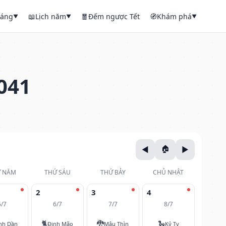
háng
📖
Lịch năm
🧧
Đếm ngược Tết
🧭
Khám phá
▼
▼
▼
041
 NĂM
THỨ SÁU
THỨ BẢY
CHỦ NHẬT
2
3
4
5/7
6/7
7/7
8/7
🐈
🐉
🐍
nh Dần
Đinh Mão
Mậu Thìn
Kỷ Tỵ