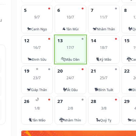
5
6
7
8
9/7
10/7
11/7
1
u
🐎
🐐
🐒
🐓
Canh Ngọ
Tân Mùi
Nhâm Thân
Q
12
13
14
15
16/7
17/7
18/7
1
🐂
🐅
🐈
🐉
Đinh Sửu
Mậu Dần
Kỷ Mão
Ca
⭐
19
20
21
22
23/7
24/7
25/7
2
🐒
🐓
🐕
🐖
Giáp Thân
Ất Dậu
Bính Tuất
Đi
🌙
26
27
28
29
1/8
2/8
3/8
🐈
🐉
🐍
🐎
Tân Mão
Nhâm Thìn
Quý Tỵ
Gi