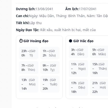
Dương lịch:
13/08/2041
Âm lịch:
17/07/2041
Can chi:
Ngày: Mậu Dần, Tháng: Bính Thân, Năm: Tân Dậ
Tiết khí:
Lập thu
Ngày Đạo Tặc:
Rất xấu, xuất hành bị hại, mất của
⏱️ Giờ Hoàng đạo
🌑 Giờ Hắc đạo
3h –
(Giờ
5h –
(Giờ
23h –
(Giờ
1h –
(Giờ
4h
Dần)
6h
Mão)
0h
Tí)
2h
Sửu)
11h
(Giờ
15h
(Giờ
7h –
(Giờ
9h –
(Giờ
–
Ngọ)
–
Thân)
8h
Thìn)
10h
Tỵ)
12h
16h
13h
(Giờ
19h
(Giờ
17h
(Giờ
21h
(Giờ
–
Mùi)
–
Tuất)
–
Dậu)
–
Hợi)
14h
20h
18h
22h