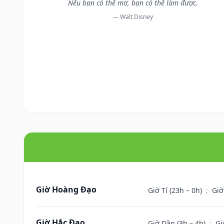
Nếu bạn có thể mơ, bạn có thể làm được.
— Walt Disney
Giờ Hoàng Đạo
Giờ Tí (23h – 0h)
;
Giờ
Giờ Hắc Đạo
Giờ Dần (3h – 4h)
;
Gi