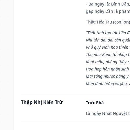
- Ba ngày là: Bính Dầ
gặp ngày Dần là phạ
Thất: Hỏa Trư (con lợn)
“Thất tinh tạo tác tiến 
Nhi tôn đại đại cận quâ
Phú quý vinh hoa thiên 
Thọ như Bành tổ nhập t
Khai môn, phóng thủy ch
Hòa hợp hôn nhân sinh 
Mai táng nhược năng y 
Môn đình hưng vượng, P
Thập Nhị Kiến Trừ
Trực Phá
Là ngày Nhật Nguyệt t