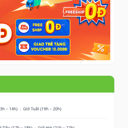
13h – 14h)
;
Giờ Tuất (19h – 20h)
ờ Dậu (17h – 18h)
;
Giờ Hợi (21h – 22h)