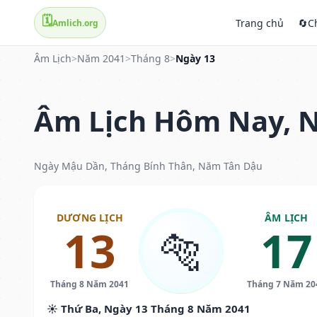
🗓️
Trang chủ
🔄
C
Amlich.org
Âm Lịch
>
Năm 2041
>
Tháng 8
>
Ngày 13
Âm Lịch Hôm Nay, N
Ngày Mậu Dần, Tháng Bính Thân, Năm Tân Dậu
DƯƠNG LỊCH
ÂM LỊCH
13
17
🐅
Tháng 8 Năm 2041
Tháng 7 Năm 20
☀️ Thứ Ba, Ngày 13 Tháng 8 Năm 2041