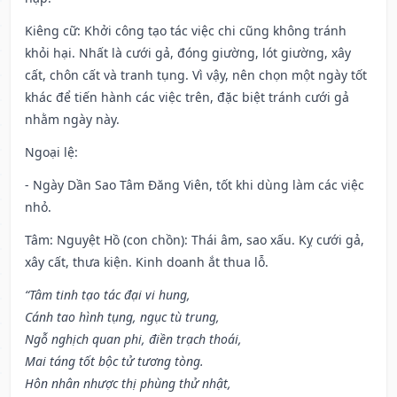
Kiêng cữ
: Khởi công tạo tác việc chi cũng không tránh
khỏi hại. Nhất là cưới gả, đóng giường, lót giường, xây
cất, chôn cất và tranh tụng. Vì vậy, nên chọn một ngày tốt
khác để tiến hành các việc trên, đặc biệt tránh cưới gả
nhằm ngày này.
Ngoại lệ
:
- Ngày Dần Sao Tâm Đăng Viên, tốt khi dùng làm các việc
nhỏ.
Tâm: Nguyệt Hồ (con chồn): Thái âm, sao xấu. Kỵ cưới gả,
xây cất, thưa kiện. Kinh doanh ắt thua lỗ.
“Tâm tinh tạo tác đại vi hung,
Cánh tao hình tụng, ngục tù trung,
Ngỗ nghịch quan phi, điền trạch thoái,
Mai táng tốt bộc tử tương tòng.
Hôn nhân nhược thị phùng thử nhật,