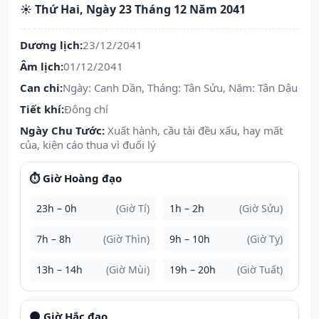
☀️ Thứ Hai, Ngày 23 Tháng 12 Năm 2041
Dương lịch:
23/12/2041
Âm lịch:
01/12/2041
Can chi:
Ngày: Canh Dần, Tháng: Tân Sửu, Năm: Tân Dậu
Tiết khí:
Đông chí
Ngày Chu Tước:
Xuất hành, cầu tài đều xấu, hay mất
của, kiện cáo thua vì đuối lý
⏱️ Giờ Hoàng đạo
23h – 0h
(Giờ Tí)
1h – 2h
(Giờ Sửu)
7h – 8h
(Giờ Thìn)
9h – 10h
(Giờ Tỵ)
13h – 14h
(Giờ Mùi)
19h – 20h
(Giờ Tuất)
🌑 Giờ Hắc đạo