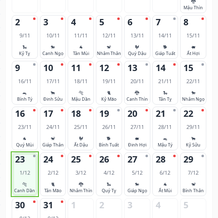
🐉
Mậu Thìn
2
3
4
5
6
7
8
9/11
10/11
11/11
12/11
13/11
14/11
15/11
🐍
🐎
🐐
🐒
🐓
🐕
🐖
Kỷ Tỵ
Canh Ngọ
Tân Mùi
Nhâm Thân
Quý Dậu
Giáp Tuất
Ất Hợi
9
10
11
12
13
14
15
16/11
17/11
18/11
19/11
20/11
21/11
22/11
🐀
🐂
🐅
🐈
🐉
🐍
🐎
Bính Tý
Đinh Sửu
Mậu Dần
Kỷ Mão
Canh Thìn
Tân Tỵ
Nhâm Ngọ
16
17
18
19
20
21
22
23/11
24/11
25/11
26/11
27/11
28/11
29/11
🐐
🐒
🐓
🐕
🐖
🐀
🐂
Quý Mùi
Giáp Thân
Ất Dậu
Bính Tuất
Đinh Hợi
Mậu Tý
Kỷ Sửu
23
24
25
26
27
28
29
1/12
2/12
3/12
4/12
5/12
6/12
7/12
🐅
🐈
🐉
🐍
🐎
🐐
🐒
Canh Dần
Tân Mão
Nhâm Thìn
Quý Tỵ
Giáp Ngọ
Ất Mùi
Bính Thân
30
31
1
2
3
4
5