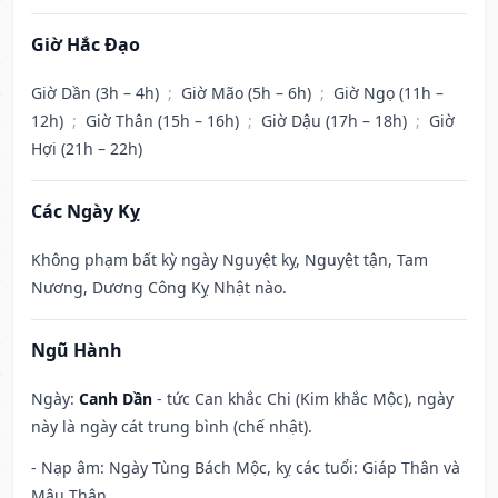
Giờ Hắc Đạo
Giờ Dần (3h – 4h)
;
Giờ Mão (5h – 6h)
;
Giờ Ngọ (11h –
12h)
;
Giờ Thân (15h – 16h)
;
Giờ Dậu (17h – 18h)
;
Giờ
Hợi (21h – 22h)
Các Ngày Kỵ
Không phạm bất kỳ ngày Nguyệt kỵ, Nguyệt tận, Tam
Nương, Dương Công Kỵ Nhật nào.
Ngũ Hành
Ngày:
Canh Dần
- tức Can khắc Chi (Kim khắc Mộc), ngày
này là ngày cát trung bình (chế nhật).
- Nạp âm: Ngày Tùng Bách Mộc, kỵ các tuổi: Giáp Thân và
Mậu Thân.