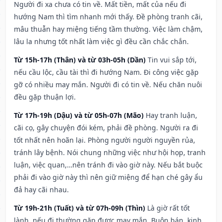
Người đi xa chưa có tin về. Mất tiền, mất của nếu đi
hướng Nam thì tìm nhanh mới thấy. Đề phòng tranh cãi,
mâu thuẫn hay miệng tiếng tầm thường. Việc làm chậm,
lâu la nhưng tốt nhất làm việc gì đều cần chắc chắn.
Từ 15h-17h (Thân) và từ 03h-05h (Dần)
Tin vui sắp tới,
nếu cầu lộc, cầu tài thì đi hướng Nam. Đi công việc gặp
gỡ có nhiều may mắn. Người đi có tin về. Nếu chăn nuôi
đều gặp thuận lợi.
Từ 17h-19h (Dậu) và từ 05h-07h (Mão)
Hay tranh luận,
cãi cọ, gây chuyện đói kém, phải đề phòng. Người ra đi
tốt nhất nên hoãn lại. Phòng người người nguyền rủa,
tránh lây bệnh. Nói chung những việc như hội họp, tranh
luận, việc quan,…nên tránh đi vào giờ này. Nếu bắt buộc
phải đi vào giờ này thì nên giữ miệng để hạn ché gây ẩu
đả hay cãi nhau.
Từ 19h-21h (Tuất) và từ 07h-09h (Thìn)
Là giờ rất tốt
lành, nếu đi thường gặp được may mắn. Buôn bán, kinh