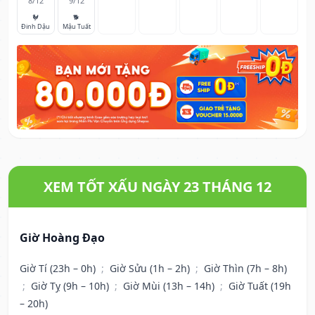
8/12
9/12
🐓
🐕
Đinh Dậu
Mậu Tuất
XEM TỐT XẤU NGÀY 23 THÁNG 12
Giờ Hoàng Đạo
Giờ Tí (23h – 0h)
;
Giờ Sửu (1h – 2h)
;
Giờ Thìn (7h – 8h)
;
Giờ Tỵ (9h – 10h)
;
Giờ Mùi (13h – 14h)
;
Giờ Tuất (19h
– 20h)