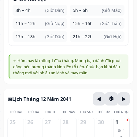
3h – 4h
(Giờ Dần)
5h – 6h
(Giờ Mão)
11h – 12h
(Giờ Ngọ)
15h – 16h
(Giờ Thân)
17h – 18h
(Giờ Dậu)
21h – 22h
(Giờ Hợi)
✨ Hôm nay là mồng 1 đầu tháng. Mong bạn dành đôi phút
dâng nén hương thành kính lên tổ tiên. Chúc bạn khởi đầu
tháng mới với nhiều an lành và may mắn.
Lịch Tháng 12 Năm 2041
THỨ HAI
THỨ BA
THỨ TƯ
THỨ NĂM
THỨ SÁU
THỨ BẢY
CHỦ NHẬT
25
26
27
28
29
30
1
8/11