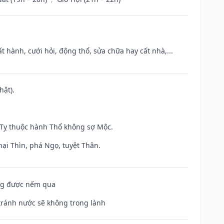
t hành, cưới hỏi, động thổ, sửa chữa hay cất nhà,...
hật).
h Tỵ thuộc hành Thổ không sợ Mộc.
hại Thìn, phá Ngọ, tuyệt Thân.
ông được nếm qua
 tránh nước sẽ không trong lành