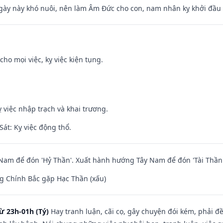
gày này khó nuôi, nên làm Âm Đức cho con, nam nhân kỵ khởi đầu
cho mọi việc, kỵ việc kiện tụng.
 việc nhập trạch và khai trương.
át: Kỵ việc động thổ.
am để đón 'Hỷ Thần'. Xuất hành hướng Tây Nam để đón 'Tài Thần'
g Chính Bắc gặp Hạc Thần (xấu)
ừ 23h-01h (Tý)
Hay tranh luận, cãi cọ, gây chuyện đói kém, phải đ