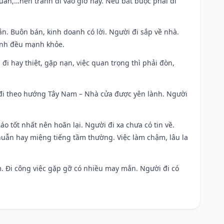
uan,…nên tránh đi vào giờ này. Nếu bắt buộc phải đi
n. Buôn bán, kinh doanh có lời. Người đi sắp về nhà.
đình đều mạnh khỏe.
a đi hay thiệt, gặp nạn, việc quan trọng thì phải đòn,
i đi theo hướng Tây Nam – Nhà cửa được yên lành. Người
áo tốt nhất nên hoãn lại. Người đi xa chưa có tin về.
huẫn hay miệng tiếng tầm thường. Việc làm chậm, lâu la
am. Đi công việc gặp gỡ có nhiều may mắn. Người đi có