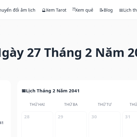
🃏
huyển đổi âm lịch
🔮
Xem Tarot
Xem quẻ
📝
Blog
📅
Lịch t
gày 27 Tháng 2 Năm 2
Lịch Tháng 2 Năm 2041
THỨ HAI
THỨ BA
THỨ TƯ
THỨ
28
29
30
31
41