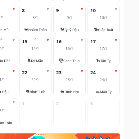
8
9
10
7/1
8/1
9/1
10/1
🐒
🐓
🐕
ân Mùi
Nhâm Thân
Quý Dậu
Giáp Tuất
⭐
⭐
15
16
17
4/1
15/1
16/1
17/1
🐈
🐉
🐍
ậu Dần
Kỷ Mão
Canh Thìn
Tân Tỵ
22
23
24
1/1
22/1
23/1
24/1
🐕
🐖
🐀
t Dậu
Bính Tuất
Đinh Hợi
Mậu Tý
1
2
3
8/1
âm Thìn