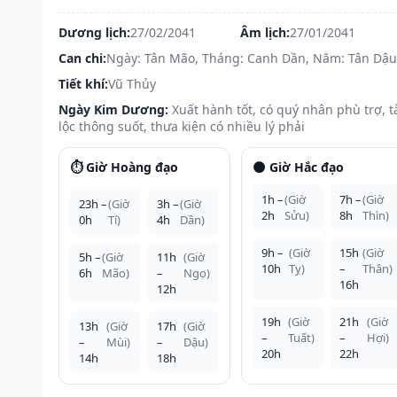
Dương lịch:
27/02/2041
Âm lịch:
27/01/2041
Can chi:
Ngày: Tân Mão, Tháng: Canh Dần, Năm: Tân Dậu
Tiết khí:
Vũ Thủy
Ngày Kim Dương:
Xuất hành tốt, có quý nhân phù trợ, t
lộc thông suốt, thưa kiện có nhiều lý phải
⏱️ Giờ Hoàng đạo
🌑 Giờ Hắc đạo
1h –
(Giờ
7h –
(Giờ
23h –
(Giờ
3h –
(Giờ
2h
Sửu)
8h
Thìn)
0h
Tí)
4h
Dần)
9h –
(Giờ
15h
(Giờ
5h –
(Giờ
11h
(Giờ
10h
Tỵ)
–
Thân)
6h
Mão)
–
Ngọ)
16h
12h
19h
(Giờ
21h
(Giờ
13h
(Giờ
17h
(Giờ
–
Tuất)
–
Hợi)
–
Mùi)
–
Dậu)
20h
22h
14h
18h