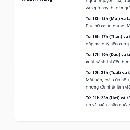
người nguyền rủa, trá
vào giờ này thì nên g
Từ 13h-15h (Mùi) và t
Phụ nữ có tin mừng. M
Từ 15h-17h (Thân) và 
gặp ma quỷ nên cúng t
Từ 17h-19h (Dậu) và 
xuất hành thì đều bìn
Từ 19h-21h (Tuất) và 
Mất tiền, mất của nếu
nhưng tốt nhất làm vi
Từ 21h-23h (Hợi) và t
tin về. Nếu chăn nuôi 