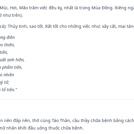
i Mùi, Hợi, Mão trăm việc đều kỵ, nhất là trong Mùa Đông. Riêng 
 như trên).
 cá): Thủy tinh, sao tốt. Rất tốt cho những việc như: xây cất, mai t
rang điền
o thiên,
tiến,
uất anh hiền,
n phẩm tiến,
ao nhiên
uý tử,
tổ tiên.”
an nền đắp nền, thờ cúng Táo Thần, cầu thầy chữa bệnh bằng cách
 nữ nhân khởi đầu uống thuốc chữa bệnh.