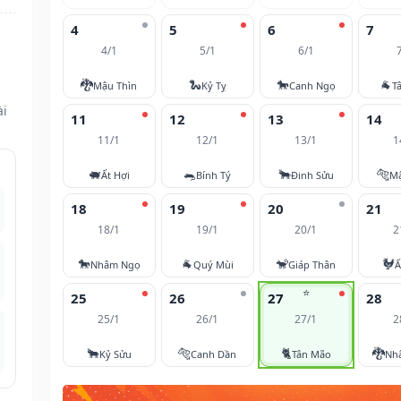
4
5
6
7
4/1
5/1
6/1
🐉
🐍
🐎
🐐
Mậu Thìn
Kỷ Tỵ
Canh Ngọ
T
ài
11
12
13
14
11/1
12/1
13/1
1
🐖
🐀
🐂
🐅
Ất Hợi
Bính Tý
Đinh Sửu
M
18
19
20
21
18/1
19/1
20/1
2
🐎
🐐
🐒
🐓
Nhâm Ngọ
Quý Mùi
Giáp Thân
Ấ
⭐
25
26
27
28
25/1
26/1
27/1
2
🐂
🐅
🐈
🐉
Kỷ Sửu
Canh Dần
Tân Mão
Nh