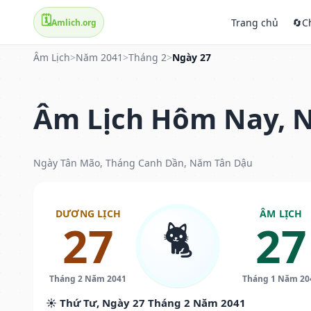
🗓️
Trang chủ
🔄
C
Amlich.org
Âm Lịch
>
Năm 2041
>
Tháng 2
>
Ngày 27
Âm Lịch Hôm Nay, N
Ngày Tân Mão, Tháng Canh Dần, Năm Tân Dậu
DƯƠNG LỊCH
ÂM LỊCH
🐈
27
27
Tháng 2 Năm 2041
Tháng 1 Năm 20
☀️ Thứ Tư, Ngày 27 Tháng 2 Năm 2041