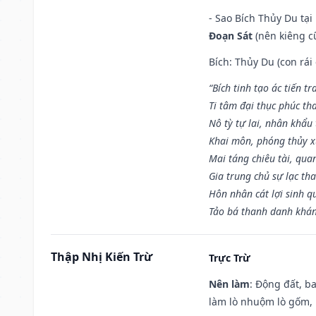
- Sao Bích Thủy Du tạ
Đoạn Sát
(nên kiêng cữ
Bích: Thủy Du (con rái
“Bích tinh tạo ác tiến t
Ti tâm đại thục phúc tha
Nô tỳ tự lai, nhân khẩu 
Khai môn, phóng thủy x
Mai táng chiêu tài, qua
Gia trung chủ sự lạc th
Hôn nhân cát lợi sinh q
Tảo bá thanh danh khán 
Thập Nhị Kiến Trừ
Trực Trừ
Nên làm
: Động đất, b
làm lò nhuộm lò gốm,