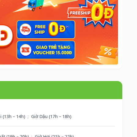
i (13h – 14h)
;
Giờ Dậu (17h – 18h)
uất (19h – 20h)
;
Giờ Hợi (21h – 22h)