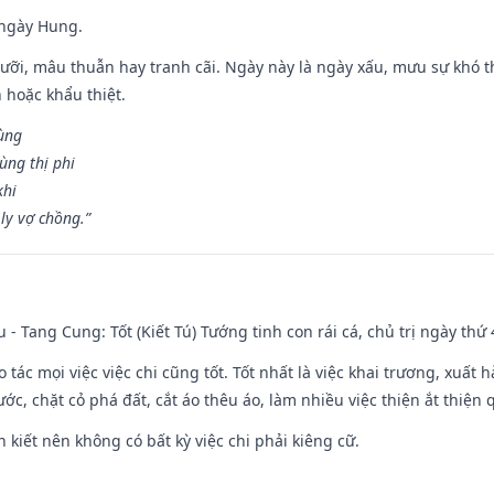
 ngày Hung.
ỡi, mâu thuẫn hay tranh cãi. Ngày này là ngày xấu, mưu sự khó thà
 hoặc khẩu thiệt.
cùng
ùng thị phi
khi
ly vợ chồng.”
u - Tang Cung: Tốt (Kiết Tú) Tướng tinh con rái cá, chủ trị ngày thứ 
o tác mọi việc việc chi cũng tốt. Tốt nhất là việc khai trương, xuất 
nước, chặt cỏ phá đất, cắt áo thêu áo, làm nhiều việc thiện ắt thiện
n kiết nên không có bất kỳ việc chi phải kiêng cữ.