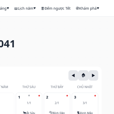
háng
📖
Lịch năm
🧧
Đếm ngược Tết
🧭
Khám phá
▼
▼
▼
041
 NĂM
THỨ SÁU
THỨ BẢY
CHỦ NHẬT
⭐
1
2
3
1/1
2/1
3/1
🐂
🐅
🐈
Ất Sửu
Bính Dần
Đinh Mão