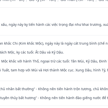
y xấu, ngày này kỵ tiến hành các việc trọng đại như khai trương, xuấ
an khắc Chi (Kim khắc Mộc), ngày này là ngày cát trung bình (chế n
ách Mộc, kỵ các tuổi: Ất Dậu và Kỷ Dậu.
 Mộc khắc với hành Thổ, ngoại trừ các tuổi: Tân Mùi, Kỷ Dậu, Đin
 Tuất, tam hợp với Mùi và Hợi thành Mộc cục. Xung Dậu, hình Tý, 
 chủ nhân bất thường” - Không nên tiến hành trộn tương, chủ kh
h tuyền thủy bất hương” - Không nên tiến hành đào giếng nước để