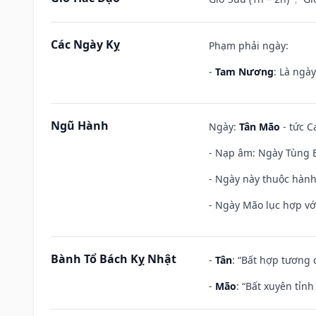
Các Ngày Kỵ
Phạm phải ngày:
-
Tam Nương
: Là ngà
Ngũ Hành
Ngày:
Tân Mão
- tức C
- Nạp âm: Ngày Tùng B
- Ngày này thuộc hành
- Ngày Mão lục hợp với
Bành Tổ Bách Kỵ Nhật
-
Tân
: “Bất hợp tương
-
Mão
: “Bất xuyên tỉn