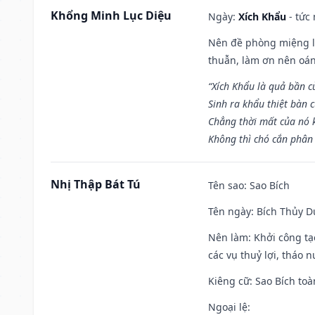
Khổng Minh Lục Diệu
Ngày:
Xích Khẩu
- tức
Nên đề phòng miệng lư
thuẫn, làm ơn nên oán
“Xích Khẩu là quả bần 
Sinh ra khẩu thiệt bàn c
Chẳng thời mất của nó 
Không thì chó cắn phân 
Nhị Thập Bát Tú
Tên sao
: Sao Bích
Tên ngày
: Bích Thủy D
Nên làm
: Khởi công tạ
các vụ thuỷ lợi, tháo 
Kiêng cữ
: Sao Bích toà
Ngoại lệ
: