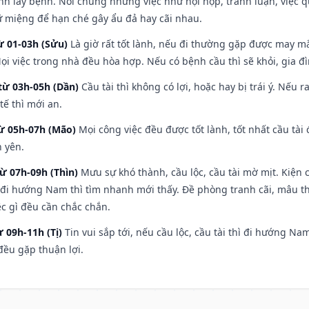
nh lây bệnh. Nói chung những việc như hội họp, tranh luận, việc q
iữ miệng để hạn ché gây ẩu đả hay cãi nhau.
ừ 01-03h (Sửu)
Là giờ rất tốt lành, nếu đi thường gặp được may mắ
ọi việc trong nhà đều hòa hợp. Nếu có bệnh cầu thì sẽ khỏi, gia 
từ 03h-05h (Dần)
Cầu tài thì không có lợi, hoặc hay bị trái ý. Nếu r
ế thì mới an.
từ 05h-07h (Mão)
Mọi công việc đều được tốt lành, tốt nhất cầu tà
h yên.
từ 07h-09h (Thìn)
Mưu sự khó thành, cầu lộc, cầu tài mờ mịt. Kiện c
 đi hướng Nam thì tìm nhanh mới thấy. Đề phòng tranh cãi, mâu t
ệc gì đều cần chắc chắn.
ừ 09h-11h (Tị)
Tin vui sắp tới, nếu cầu lộc, cầu tài thì đi hướng N
đều gặp thuận lợi.