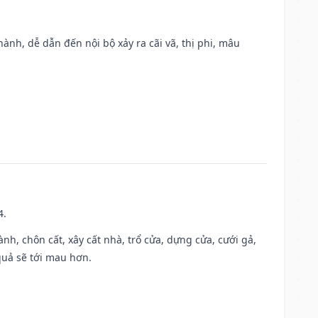
nh, dễ dẫn đến nội bộ xảy ra cãi vã, thị phi, mâu
4.
hành, chôn cất, xây cất nhà, trổ cửa, dựng cửa, cưới gả,
 quả sẽ tới mau hơn.