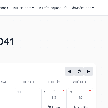
háng
📖
Lịch năm
🧧
Đếm ngược Tết
🧭
Khám phá
▼
▼
▼
041
 NĂM
THỨ SÁU
THỨ BẢY
CHỦ NHẬT
⭐
31
1
2
3/5
4/5
🐂
🐅
Ất Sửu
Bính Dần