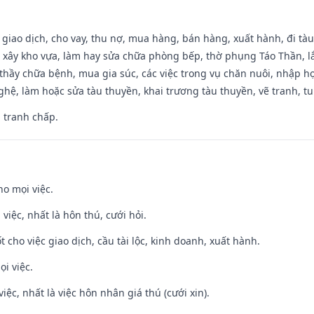
, giao dịch, cho vay, thu nợ, mua hàng, bán hàng, xuất hành, đi tà
 xây kho vựa, làm hay sửa chữa phòng bếp, thờ phụng Táo Thần, lắp
thầy chữa bệnh, mua gia súc, các việc trong vụ chăn nuôi, nhập học
hệ, làm hoặc sửa tàu thuyền, khai trương tàu thuyền, vẽ tranh, tu 
, tranh chấp.
ho mọi việc.
 việc, nhất là hôn thú, cưới hỏi.
t cho việc giao dịch, cầu tài lộc, kinh doanh, xuất hành.
ọi việc.
việc, nhất là việc hôn nhân giá thú (cưới xin).