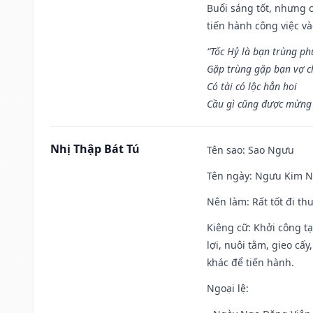
Buổi sáng tốt, nhưng 
tiến hành công việc v
“Tốc Hỷ là bạn trùng p
Gặp trùng gặp bạn vợ c
Có tài có lộc hẳn hoi
Cầu gì cũng được mừng 
Nhị Thập Bát Tú
Tên sao
: Sao Ngưu
Tên ngày
: Ngưu Kim Ng
Nên làm
: Rất tốt đi t
Kiêng cữ
: Khởi công t
lợi, nuôi tằm, gieo cấ
khác để tiến hành.
Ngoại lệ
: