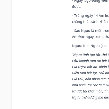
- Ngày Ngọ Đăng Viên 
được.
- Trúng ngày 14 Âm lị
chẳng thể tránh khỏi r
- Sao Ngưu là một tro
Âm Đức ngay trong th
Ngưu: Kim Ngưu (con tr
“Ngưu tinh tạo tác chủ t
Cửu hoành tam tai bất k
Gia trạch bất an, nhân 
Điền tàm bất lợi, chủ nh
Giá thú, hôn nhân giai t
Kim ngân tài cốc tiệm vô
Nhược thị khai môn, tín
Ngưu trư dương mã diệc