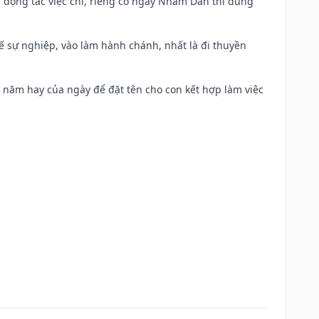
n động tác việc chi, riêng có ngày Nhâm Dần thì dùng
kế sự nghiệp, vào làm hành chánh, nhất là đi thuyền
a năm hay của ngày để đặt tên cho con kết hợp làm việc