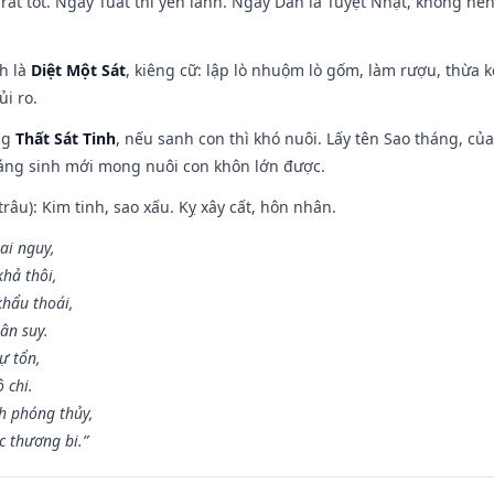
rất tốt. Ngày Tuất thì yên lành. Ngày Dần là Tuyệt Nhật, không nê
ch là
Diệt Một Sát
, kiêng cữ: lập lò nhuộm lò gốm, làm rượu, thừa 
ủi ro.
ng
Thất Sát Tinh
, nếu sanh con thì khó nuôi. Lấy tên Sao tháng, củ
áng sinh mới mong nuôi con khôn lớn được.
âu): Kim tinh, sao xấu. Kỵ xây cất, hôn nhân.
ai nguy,
hả thôi,
khẩu thoái,
ân suy.
ự tổn,
 chi.
h phóng thủy,
 thương bi.”