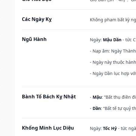
Các Ngày Kỵ
Không phạm bất kỳ ngày
Ngũ Hành
Ngày:
Mậu Dần
- tức C
- Nạp âm: Ngày Thành 
- Ngày này thuộc hành
- Ngày Dần lục hợp với
Bành Tổ Bách Kỵ Nhật
-
Mậu
: “Bất thụ điền 
-
Dần
: “Bất tế tự quỷ
Khổng Minh Lục Diệu
Ngày:
Tốc Hỷ
- tức ngà