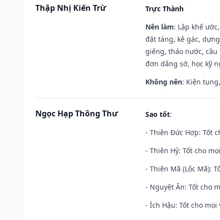
Thập Nhị Kiến Trừ
Trực Thành
Nên làm
: Lập khế ước
đặt táng, kê gác, dựng
giếng, tháo nước, cầu 
đơn dâng sớ, học kỹ ng
Không nên
: Kiện tụng
Ngọc Hạp Thông Thư
Sao tốt
:
- Thiên Đức Hợp: Tốt c
- Thiên Hỷ: Tốt cho mọi
- Thiên Mã (Lộc Mã): Tố
- Nguyệt Ân: Tốt cho m
- Ích Hậu: Tốt cho mọi 