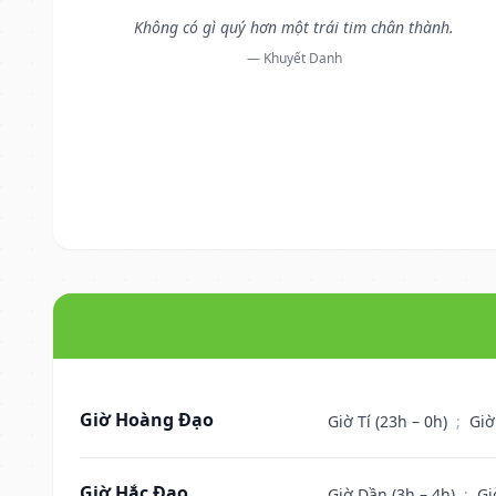
Không có gì quý hơn một trái tim chân thành.
— Khuyết Danh
Giờ Hoàng Đạo
Giờ Tí (23h – 0h)
;
Giờ
Giờ Hắc Đạo
Giờ Dần (3h – 4h)
;
Gi