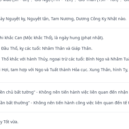
 Nguyệt kỵ, Nguyệt tận, Tam Nương, Dương Công Kỵ Nhật nào.
hi khắc Can (Mộc khắc Thổ), là ngày hung (phạt nhật).
Đầu Thổ, kỵ các tuổi: Nhâm Thân và Giáp Thân.
 Thổ khắc với hành Thủy, ngoại trừ các tuổi: Bính Ngọ và Nhâm T
 Hợi, tam hợp với Ngọ và Tuất thành Hỏa cục. Xung Thân, hình Tỵ, 
điền chủ bất tường” - Không nên tiến hành việc liên quan đến nhậ
 thần bất thường” - Không nên tiến hành công việc liên quan đến t
y Tốt vừa.