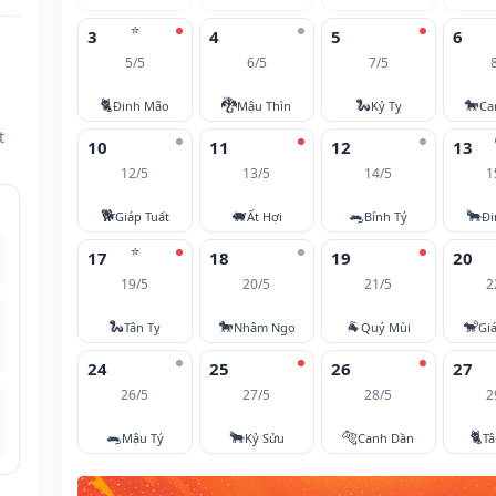
⭐
3
4
5
6
5/5
6/5
7/5
u
🐈
🐉
🐍
🐎
Đinh Mão
Mậu Thìn
Kỷ Tỵ
Ca
t
10
11
12
13
12/5
13/5
14/5
1
🐕
🐖
🐀
🐂
Giáp Tuất
Ất Hợi
Bính Tý
Đi
⭐
17
18
19
20
19/5
20/5
21/5
2
🐍
🐎
🐐
🐒
Tân Tỵ
Nhâm Ngọ
Quý Mùi
Gi
24
25
26
27
26/5
27/5
28/5
2
🐀
🐂
🐅
🐈
Mậu Tý
Kỷ Sửu
Canh Dần
T