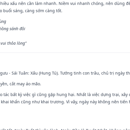
chiều xấu nên cần làm nhanh. Niềm vui nhanh chóng, nên dùng để 
ào buổi sáng, càng sớm càng tốt.
hùng
hồng sánh đôi
vui thỏa lòng”
ưu - Sái Tuân: Xấu (Hung Tú). Tướng tinh con trâu, chủ trị ngày th
huyền, cắt may áo mão.
ạo tác bất kỳ việc gì cũng gặp hung hại. Nhất là việc dựng trại, xây
y, khai khẩn cũng như khai trương. Vì vậy, ngày này không nên tiến