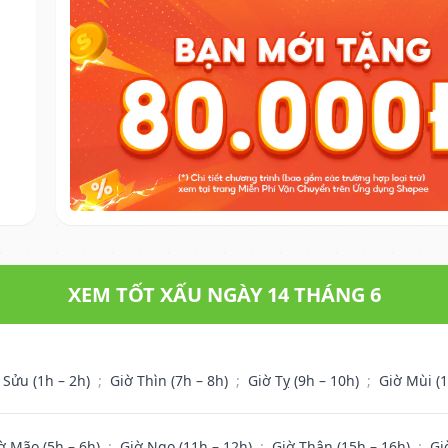
XEM TỐT XẤU NGÀY 14 THÁNG 6
 Sửu (1h – 2h)
;
Giờ Thìn (7h – 8h)
;
Giờ Tỵ (9h – 10h)
;
Giờ Mùi (
ờ Mão (5h – 6h)
;
Giờ Ngọ (11h – 12h)
;
Giờ Thân (15h – 16h)
;
Gi