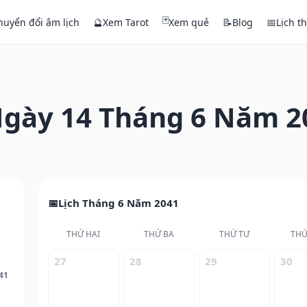
🃏
huyển đổi âm lịch
🔮
Xem Tarot
Xem quẻ
📝
Blog
📅
Lịch t
gày 14 Tháng 6 Năm 2
Lịch Tháng 6 Năm 2041
THỨ HAI
THỨ BA
THỨ TƯ
THỨ
27
28
29
30
41