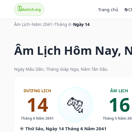
🗓️
Trang chủ
🔄
C
Amlich.org
Âm Lịch
>
Năm 2041
>
Tháng 6
>
Ngày 14
Âm Lịch Hôm Nay, N
Ngày Mậu Dần, Tháng Giáp Ngọ, Năm Tân Dậu
DƯƠNG LỊCH
ÂM LỊCH
14
16
🐅
Tháng 6 Năm 2041
Tháng 5 Năm 20
☀️ Thứ Sáu, Ngày 14 Tháng 6 Năm 2041