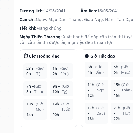
Dương lịch:
14/06/2041
Âm lịch:
16/05/2041
Can chi:
Ngày: Mậu Dần, Tháng: Giáp Ngọ, Năm: Tân Dậ
Tiết khí:
Mang chủng
Ngày Thiên Thương:
Xuất hành để gặp cấp trên thì tuyệ
vời, cầu tài thì được tài, mọi việc đều thuận lợi
⏱️ Giờ Hoàng đạo
🌑 Giờ Hắc đạo
3h –
(Giờ
5h –
(Giờ
23h –
(Giờ
1h –
(Giờ
4h
Dần)
6h
Mão)
0h
Tí)
2h
Sửu)
11h
(Giờ
15h
(Giờ
7h –
(Giờ
9h –
(Giờ
–
Ngọ)
–
Thân)
8h
Thìn)
10h
Tỵ)
12h
16h
13h
(Giờ
19h
(Giờ
17h
(Giờ
21h
(Giờ
–
Mùi)
–
Tuất)
–
Dậu)
–
Hợi)
14h
20h
18h
22h