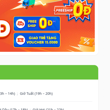
13h – 14h)
;
Giờ Tuất (19h – 20h)
ờ Dậu (17h – 18h)
;
Giờ Hợi (21h – 22h)