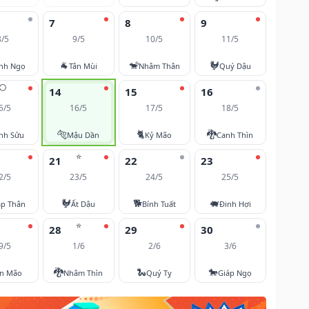
7
8
9
8/5
9/5
10/5
11/5
🐐
🐒
🐓
nh Ngọ
Tân Mùi
Nhâm Thân
Quý Dậu
🌕
14
15
16
5/5
16/5
17/5
18/5
🐅
🐈
🐉
nh Sửu
Mậu Dần
Kỷ Mão
Canh Thìn
⭐
21
22
23
2/5
23/5
24/5
25/5
🐓
🐕
🐖
áp Thân
Ất Dậu
Bính Tuất
Đinh Hợi
⭐
28
29
30
9/5
1/6
2/6
3/6
🐉
🐍
🐎
ân Mão
Nhâm Thìn
Quý Tỵ
Giáp Ngọ