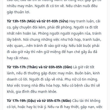
nhiều may mắn. Người đi có tin về. Nếu chăn nuôi đều
gặp thuận lợi.
Từ 13h-15h (Mùi) và từ 01-03h (Sửu)
Hay tranh luận, cãi
cọ, gây chuyện đói kém, phải đề phòng. Người ra đi tốt
nhất nên hoãn lại. Phòng người người nguyền rủa, tránh
lây bệnh. Nói chung những việc như hội họp, tranh luận,
việc quan,…nên tránh đi vào giờ này. Nếu bắt buộc phải
đi vào giờ này thì nên giữ miệng để hạn ché gây ẩu đả
hay cãi nhau.
Từ 15h-17h (Thân) và từ 03h-05h (Dần)
Là giờ rất tốt
lành, nếu đi thường gặp được may mắn. Buôn bán, kinh
doanh có lời. Người đi sắp về nhà. Phụ nữ có tin mừng.
Mọi việc trong nhà đều hòa hợp. Nếu có bệnh cầu thì sẽ
khỏi, gia đình đều mạnh khỏe.
Từ 17h-19h (Dậu) và từ 05h-07h (Mão)
Cầu tài thì không
có lợi, hoặc hay bị trái ý. Nếu ra đi hay thiệt, gặp nạn, việc