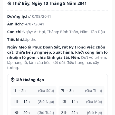
☀️ Thứ Bảy, Ngày 10 Tháng 8 Năm 2041
Dương lịch:
10/08/2041
Âm lịch:
14/07/2041
Can chi:
Ngày: Ất Hợi, Tháng: Bính Thân, Năm: Tân Dậu
Tiết khí:
Lập thu
Ngày Mẹo là Phục Đoạn Sát, rất kỵ trong việc chôn
cất, thừa kế sự nghiệp, xuất hành, khởi công làm lò
nhuộm lò gốm, chia lãnh gia tài. Nên:
Dứt vú trẻ em,
lấp hang lỗ, làm cầu tiêu, kết dứt điều hung hại, xây
tường.
⏱️ Giờ Hoàng đạo
1h – 2h
(Giờ Sửu)
7h – 8h
(Giờ Thìn)
11h – 12h
(Giờ Ngọ)
13h – 14h
(Giờ Mùi)
19h – 20h
(Giờ Tuất)
21h – 22h
(Giờ Hợi)