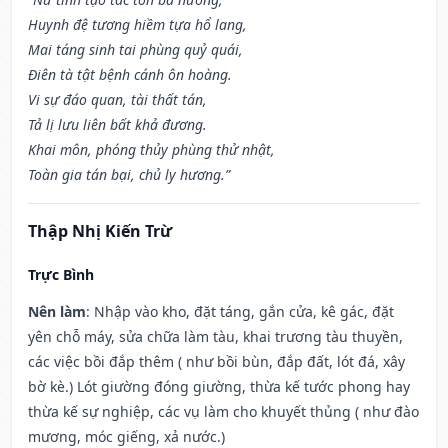
Huynh đệ tương hiềm tựa hổ lang,
Mai táng sinh tai phùng quỷ quái,
Điên tà tật bệnh cánh ôn hoàng.
Vi sự đáo quan, tài thất tán,
Tả lị lưu liên bất khả đương.
Khai môn, phóng thủy phùng thử nhật,
Toàn gia tán bại, chủ ly hương.”
Thập Nhị Kiến Trừ
Trực Bình
Nên làm
: Nhập vào kho, đặt táng, gắn cửa, kê gác, đặt
yên chỗ máy, sửa chữa làm tàu, khai trương tàu thuyền,
các việc bồi đắp thêm ( như bồi bùn, đắp đất, lót đá, xây
bờ kè.) Lót giường đóng giường, thừa kế tước phong hay
thừa kế sự nghiệp, các vụ làm cho khuyết thủng ( như đào
mương, móc giếng, xả nước.)