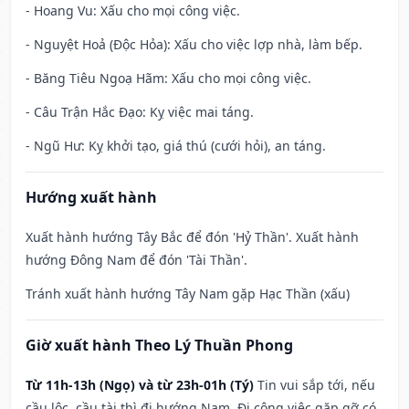
- Hoang Vu: Xấu cho mọi công việc.
- Nguyệt Hoả (Độc Hỏa): Xấu cho việc lợp nhà, làm bếp.
- Băng Tiêu Ngoạ Hãm: Xấu cho mọi công việc.
- Câu Trận Hắc Đạo: Kỵ việc mai táng.
- Ngũ Hư: Kỵ khởi tạo, giá thú (cưới hỏi), an táng.
Hướng xuất hành
Xuất hành hướng Tây Bắc để đón 'Hỷ Thần'. Xuất hành
hướng Đông Nam để đón 'Tài Thần'.
Tránh xuất hành hướng Tây Nam gặp Hạc Thần (xấu)
Giờ xuất hành Theo Lý Thuần Phong
Từ 11h-13h (Ngọ) và từ 23h-01h (Tý)
Tin vui sắp tới, nếu
cầu lộc, cầu tài thì đi hướng Nam. Đi công việc gặp gỡ có