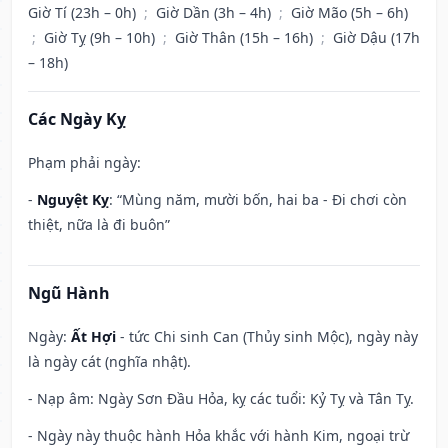
Giờ Tí (23h – 0h)
;
Giờ Dần (3h – 4h)
;
Giờ Mão (5h – 6h)
;
Giờ Tỵ (9h – 10h)
;
Giờ Thân (15h – 16h)
;
Giờ Dậu (17h
– 18h)
Các Ngày Kỵ
Phạm phải ngày:
-
Nguyệt Kỵ
: “Mùng năm, mười bốn, hai ba - Đi chơi còn
thiệt, nữa là đi buôn”
Ngũ Hành
Ngày:
Ất Hợi
- tức Chi sinh Can (Thủy sinh Mộc), ngày này
là ngày cát (nghĩa nhật).
- Nạp âm: Ngày Sơn Đầu Hỏa, kỵ các tuổi: Kỷ Tỵ và Tân Tỵ.
- Ngày này thuộc hành Hỏa khắc với hành Kim, ngoại trừ