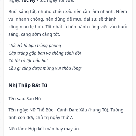
Ngày:
Tốc Hỷ
- tức ngày Tốt vừa.
Buổi sáng tốt, nhưng chiều xấu nên cần làm nhanh. Niềm
vui nhanh chóng, nên dùng để mưu đại sự, sẽ thành
công mau lẹ hơn. Tốt nhất là tiến hành công việc vào buổi
sáng, càng sớm càng tốt.
“Tốc Hỷ là bạn trùng phùng
Gặp trùng gặp bạn vợ chồng sánh đôi
Có tài có lộc hẳn hoi
Cầu gì cũng được mừng vui thỏa lòng”
Nhị Thập Bát Tú
Tên sao
: Sao Nữ
Tên ngày
: Nữ Thổ Bức - Cảnh Đan: Xấu (Hung Tú). Tướng
tinh con dơi, chủ trị ngày thứ 7.
Nên làm
: Hợp kết màn hay may áo.