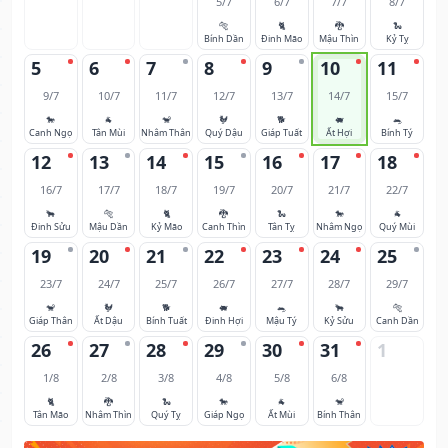
5/7
6/7
7/7
8/7
🐅
🐈
🐉
🐍
Bính Dần
Đinh Mão
Mậu Thìn
Kỷ Tỵ
5
6
7
8
9
10
11
9/7
10/7
11/7
12/7
13/7
14/7
15/7
🐎
🐐
🐒
🐓
🐕
🐖
🐀
Canh Ngọ
Tân Mùi
Nhâm Thân
Quý Dậu
Giáp Tuất
Ất Hợi
Bính Tý
12
13
14
15
16
17
18
16/7
17/7
18/7
19/7
20/7
21/7
22/7
🐂
🐅
🐈
🐉
🐍
🐎
🐐
Đinh Sửu
Mậu Dần
Kỷ Mão
Canh Thìn
Tân Tỵ
Nhâm Ngọ
Quý Mùi
19
20
21
22
23
24
25
23/7
24/7
25/7
26/7
27/7
28/7
29/7
🐒
🐓
🐕
🐖
🐀
🐂
🐅
Giáp Thân
Ất Dậu
Bính Tuất
Đinh Hợi
Mậu Tý
Kỷ Sửu
Canh Dần
26
27
28
29
30
31
1
1/8
2/8
3/8
4/8
5/8
6/8
🐈
🐉
🐍
🐎
🐐
🐒
Tân Mão
Nhâm Thìn
Quý Tỵ
Giáp Ngọ
Ất Mùi
Bính Thân