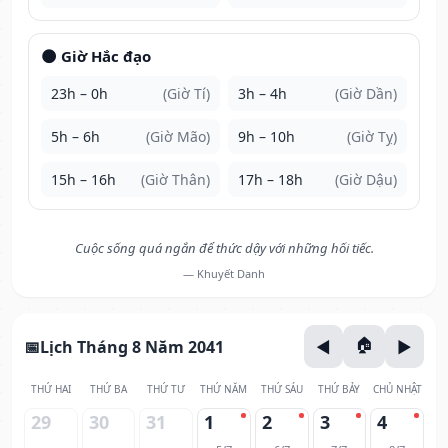
🌑 Giờ Hắc đạo
23h – 0h
(Giờ Tí)
3h – 4h
(Giờ Dần)
5h – 6h
(Giờ Mão)
9h – 10h
(Giờ Tỵ)
15h – 16h
(Giờ Thân)
17h – 18h
(Giờ Dậu)
Cuộc sống quá ngắn để thức dậy với những hối tiếc.
— Khuyết Danh
Lịch Tháng 8 Năm 2041
THỨ HAI
THỨ BA
THỨ TƯ
THỨ NĂM
THỨ SÁU
THỨ BẢY
CHỦ NHẬT
29
30
31
1
2
3
4