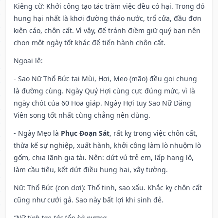
Kiêng cữ
: Khởi công tạo tác trăm việc đều có hại. Trong đó
hung hại nhất là khơi đường tháo nước, trổ cửa, đầu đơn
kiện cáo, chôn cất. Vì vậy, để tránh điềm giữ quý bạn nên
chọn một ngày tốt khác để tiến hành chôn cất.
Ngoại lệ
:
- Sao Nữ Thổ Bức tại Mùi, Hợi, Mẹo (mão) đều gọi chung
là đường cùng. Ngày Quý Hợi cùng cực đúng mức, vì là
ngày chót của 60 Hoa giáp. Ngày Hợi tuy Sao Nữ Đăng
Viên song tốt nhất cũng chẳng nên dùng.
- Ngày Mẹo là
Phục Đoạn Sát
, rất kỵ trong việc chôn cất,
thừa kế sự nghiệp, xuất hành, khởi công làm lò nhuộm lò
gốm, chia lãnh gia tài. Nên: dứt vú trẻ em, lấp hang lỗ,
làm cầu tiêu, kết dứt điều hung hại, xây tường.
Nữ: Thổ Bức (con dơi): Thổ tinh, sao xấu. Khắc kỵ chôn cất
cũng như cưới gả. Sao này bất lợi khi sinh đẻ.
“Nữ tinh tạo tác tổn bà nương,