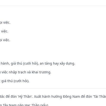
i việc.
 việc.
i việc.
t hành, giá thú (cưới hỏi), an táng hay xây dựng.
 việc nhập trạch và khai trương.
giá thú (cưới hỏi).
ắc để đón 'Hỷ Thần'. Xuất hành hướng Đông Nam để đón 'Tài Thần
g Tây Nam gặp Hạc Thần (xấu)