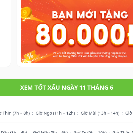
XEM TỐT XẤU NGÀY 11 THÁNG 6
ờ Thìn (7h – 8h)
;
Giờ Ngọ (11h – 12h)
;
Giờ Mùi (13h – 14h)
;
Giờ
 Dần (3h – 4h)
;
Giờ Mão (5h – 6h)
;
Giờ Tỵ (9h – 10h)
;
Giờ Thân 