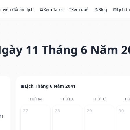
🃏
huyển đổi âm lịch
🔮
Xem Tarot
Xem quẻ
📝
Blog
📅
Lịch t
gày 11 Tháng 6 Năm 2
Lịch Tháng 6 Năm 2041
THỨ HAI
THỨ BA
THỨ TƯ
THỨ
27
28
29
30
41