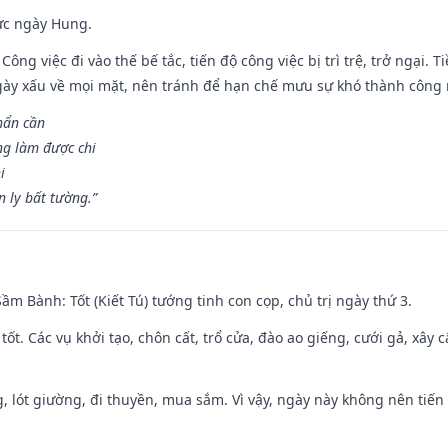
ức ngày Hung.
Công việc đi vào thế bế tắc, tiến độ công việc bị trì trệ, trở ngại. 
ày xấu về mọi mặt, nên tránh để hạn chế mưu sự khó thành công 
hẩn cần
ng làm được chi
i
 ly bất tường.”
 Sầm Bành: Tốt (Kiết Tú) tướng tinh con cọp, chủ trị ngày thứ 3.
 tốt. Các vụ khởi tạo, chôn cất, trổ cửa, đào ao giếng, cưới gả, xây 
, lót giường, đi thuyền, mua sắm. Vì vậy, ngày này không nên tiến