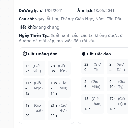
Dương lịch:
11/06/2041
Âm lịch:
13/05/2041
Can chi:
Ngày: Ất Hợi, Tháng: Giáp Ngọ, Năm: Tân Dậu
Tiết khí:
Mang chủng
Ngày Thiên Tặc:
Xuất hành xấu, cầu tài không được, đi
đường dễ mất cắp, mọi việc đều rất xấu
⏱️ Giờ Hoàng đạo
🌑 Giờ Hắc đạo
23h –
(Giờ
3h –
(Giờ
1h –
(Giờ
7h –
(Giờ
0h
Tí)
4h
Dần)
2h
Sửu)
8h
Thìn)
5h –
(Giờ
9h –
(Giờ
11h
(Giờ
13h
(Giờ
6h
Mão)
10h
Tỵ)
–
Ngọ)
–
Mùi)
12h
14h
15h
(Giờ
17h
(Giờ
–
Thân)
–
Dậu)
19h
(Giờ
21h
(Giờ
16h
18h
–
Tuất)
–
Hợi)
20h
22h