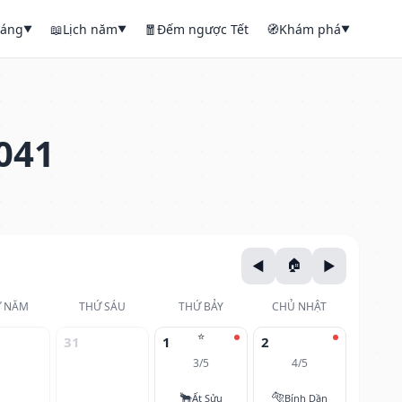
háng
📖
Lịch năm
🧧
Đếm ngược Tết
🧭
Khám phá
▼
▼
▼
041
 NĂM
THỨ SÁU
THỨ BẢY
CHỦ NHẬT
⭐
31
1
2
3/5
4/5
🐂
🐅
Ất Sửu
Bính Dần