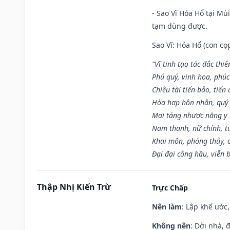
- Sao Vĩ Hỏa Hổ tại Mù
tạm dùng được.
Sao Vĩ: Hỏa Hổ (con cọ
“Vĩ tinh tạo tác đắc thiê
Phú quý, vinh hoa, phúc
Chiêu tài tiến bảo, tiến 
Hòa hợp hôn nhân, quý 
Mai táng nhược năng y 
Nam thanh, nữ chính, t
Khai môn, phóng thủy, c
Đại đại công hầu, viễn 
Thập Nhị Kiến Trừ
Trực Chấp
Nên làm
: Lập khế ước
Không nên
: Dời nhà, 