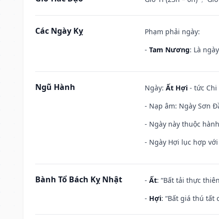
Các Ngày Kỵ
Phạm phải ngày:
-
Tam Nương
: Là ngà
Ngũ Hành
Ngày:
Ất Hợi
- tức Chi
- Nạp âm: Ngày Sơn Đầu
- Ngày này thuộc hành
- Ngày Hợi lục hợp vớ
Bành Tổ Bách Kỵ Nhật
-
Ất
: “Bất tải thực th
-
Hợi
: “Bất giá thú tấ