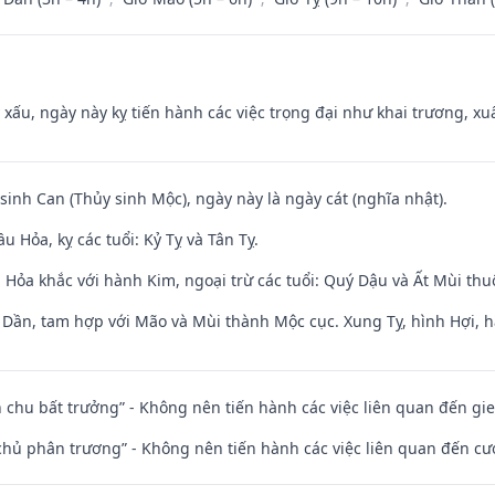
y xấu, ngày này kỵ tiến hành các việc trọng đại như khai trương, xuấ
 sinh Can (Thủy sinh Mộc), ngày này là ngày cát (nghĩa nhật).
 Hỏa, kỵ các tuổi: Kỷ Tỵ và Tân Tỵ.
 Hỏa khắc với hành Kim, ngoại trừ các tuổi: Quý Dậu và Ất Mùi th
i Dần, tam hợp với Mão và Mùi thành Mộc cục. Xung Tỵ, hình Hợi, h
iên chu bất trưởng” - Không nên tiến hành các việc liên quan đến g
t chủ phân trương” - Không nên tiến hành các việc liên quan đến cướ