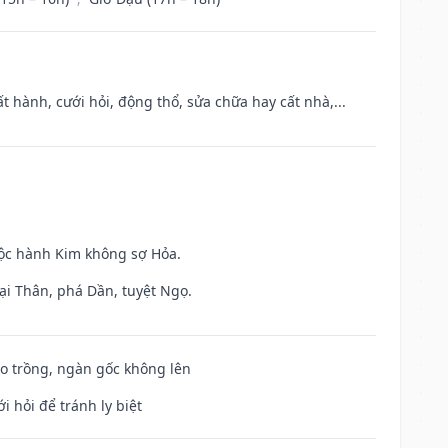
t hành, cưới hỏi, động thổ, sửa chữa hay cất nhà,...
uộc hành Kim không sợ Hỏa.
ại Thân, phá Dần, tuyệt Ngọ.
ieo trồng, ngàn gốc không lên
i hỏi để tránh ly biệt