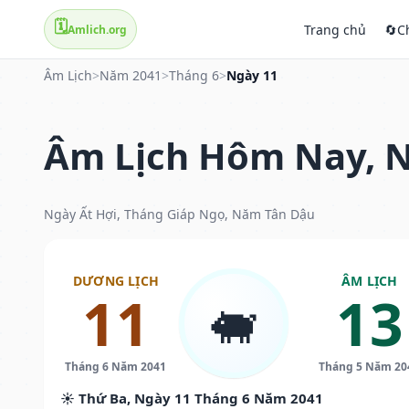
🗓️
Trang chủ
🔄
C
Amlich.org
Âm Lịch
>
Năm 2041
>
Tháng 6
>
Ngày 11
Âm Lịch Hôm Nay, N
Ngày Ất Hợi, Tháng Giáp Ngọ, Năm Tân Dậu
DƯƠNG LỊCH
ÂM LỊCH
11
13
🐖
Tháng 6 Năm 2041
Tháng 5 Năm 20
☀️ Thứ Ba, Ngày 11 Tháng 6 Năm 2041