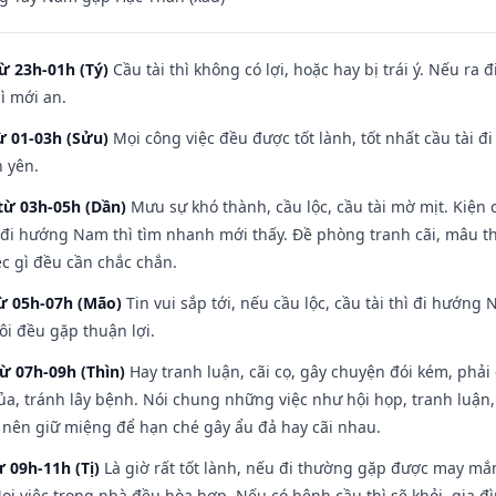
ừ 23h-01h (Tý)
Cầu tài thì không có lợi, hoặc hay bị trái ý. Nếu ra 
ì mới an.
ừ 01-03h (Sửu)
Mọi công việc đều được tốt lành, tốt nhất cầu tài
h yên.
từ 03h-05h (Dần)
Mưu sự khó thành, cầu lộc, cầu tài mờ mịt. Kiện c
 đi hướng Nam thì tìm nhanh mới thấy. Đề phòng tranh cãi, mâu t
ệc gì đều cần chắc chắn.
từ 05h-07h (Mão)
Tin vui sắp tới, nếu cầu lộc, cầu tài thì đi hướn
ôi đều gặp thuận lợi.
từ 07h-09h (Thìn)
Hay tranh luận, cãi cọ, gây chuyện đói kém, phải
a, tránh lây bệnh. Nói chung những việc như hội họp, tranh luận,
ì nên giữ miệng để hạn ché gây ẩu đả hay cãi nhau.
ừ 09h-11h (Tị)
Là giờ rất tốt lành, nếu đi thường gặp được may mắn
ọi việc trong nhà đều hòa hợp. Nếu có bệnh cầu thì sẽ khỏi, gia 