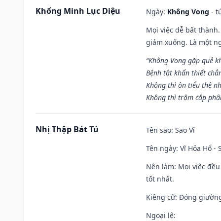
Khổng Minh Lục Diệu
Ngày:
Không Vong
- t
Mọi việc dễ bất thành. 
giảm xuống. Là một ng
“Không Vong gặp quẻ k
Bệnh tật khẩn thiết chẳ
Không thì ôn tiểu thê nh
Không thì trộm cắp phân
Nhị Thập Bát Tú
Tên sao
: Sao Vĩ
Tên ngày
: Vĩ Hỏa Hổ -
Nên làm
: Mọi việc đều
tốt nhất.
Kiêng cữ
: Đóng giường
Ngoại lệ
: