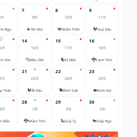
7
8
9
8/5
9/5
10/5
11/5
🐐
🐒
🐓
nh Ngọ
Tân Mùi
Nhâm Thân
Quý Dậu
🌕
14
15
16
5/5
16/5
17/5
18/5
🐅
🐈
🐉
nh Sửu
Mậu Dần
Kỷ Mão
Canh Thìn
⭐
21
22
23
2/5
23/5
24/5
25/5
🐓
🐕
🐖
áp Thân
Ất Dậu
Bính Tuất
Đinh Hợi
⭐
28
29
30
9/5
1/6
2/6
3/6
🐉
🐍
🐎
ân Mão
Nhâm Thìn
Quý Tỵ
Giáp Ngọ