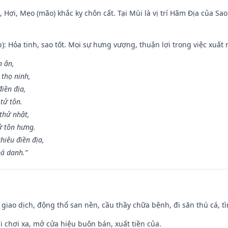
i, Hợi, Mẹo (mão) khắc kỵ chôn cất. Tại Mùi là vị trí Hãm Địa của S
p): Hỏa tinh, sao tốt. Mọi sự hưng vượng, thuận lợi trong việc xuất 
n ân,
 thọ ninh,
điền địa,
tử tôn.
thử nhật,
ử tôn hưng.
hiêu điền địa,
bá danh.”
, giao dịch, động thổ san nền, cầu thầy chữa bệnh, đi săn thú cá, 
đi chơi xa, mở cửa hiệu buôn bán, xuất tiền của.