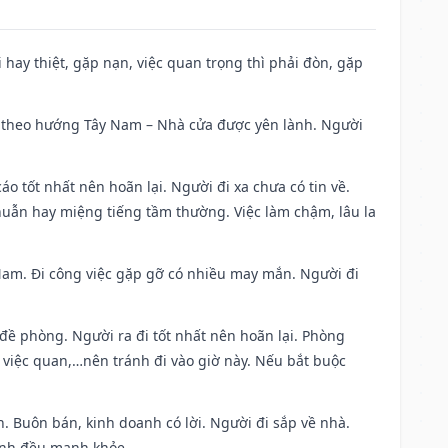
đi hay thiệt, gặp nạn, việc quan trọng thì phải đòn, gặp
 đi theo hướng Tây Nam – Nhà cửa được yên lành. Người
áo tốt nhất nên hoãn lại. Người đi xa chưa có tin về.
huẫn hay miệng tiếng tầm thường. Việc làm chậm, lâu la
g Nam. Đi công việc gặp gỡ có nhiều may mắn. Người đi
 đề phòng. Người ra đi tốt nhất nên hoãn lại. Phòng
 việc quan,…nên tránh đi vào giờ này. Nếu bắt buộc
. Buôn bán, kinh doanh có lời. Người đi sắp về nhà.
đình đều mạnh khỏe.