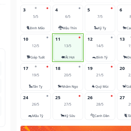
⭐
3
4
5
6
5/5
6/5
7/5
🐈
🐉
🐍
🐎
Đinh Mão
Mậu Thìn
Kỷ Tỵ
Ca
10
11
12
13
12/5
13/5
14/5
1
🐕
🐖
🐀
🐂
Giáp Tuất
Ất Hợi
Bính Tý
Đi
⭐
17
18
19
20
19/5
20/5
21/5
2
🐍
🐎
🐐
🐒
Tân Tỵ
Nhâm Ngọ
Quý Mùi
Gi
24
25
26
27
26/5
27/5
28/5
2
🐀
🐂
🐅
🐈
Mậu Tý
Kỷ Sửu
Canh Dần
T