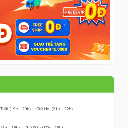
 Tuất (19h – 20h)
;
Giờ Hợi (21h – 22h)
(15h – 16h)
;
Giờ Dậu (17h – 18h)