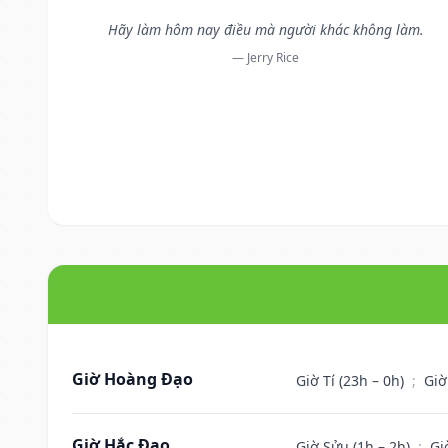
Hãy làm hôm nay điều mà người khác không làm.
— Jerry Rice
Giờ Hoàng Đạo
Giờ Tí (23h – 0h)
;
Giờ
Giờ Hắc Đạo
Giờ Sửu (1h – 2h)
;
Gi