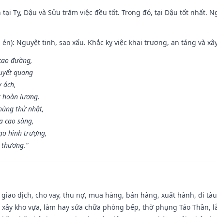
tại Tỵ, Dậu và Sửu trăm việc đều tốt. Trong đó, tại Dậu tốt nhất.
én): Nguyệt tinh, sao xấu. Khắc kỵ việc khai trương, an táng và xâ
 cao đường,
huyết quang
y ách,
t hoàn lương.
hùng thử nhật,
a cao sàng,
ạo hình trượng,
i thương.”
, giao dịch, cho vay, thu nợ, mua hàng, bán hàng, xuất hành, đi tà
 xây kho vựa, làm hay sửa chữa phòng bếp, thờ phụng Táo Thần, lắp