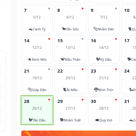
7
8
9
10
5/12
6/12
7/12
8
🐀
🐂
🐅
🐈
Canh Tý
Tân Sửu
Nhâm Dần
Qu
14
15
16
17
12/12
13/12
14/12
1
🐐
🐒
🐓
🐕
Đinh Mùi
Mậu Thân
Kỷ Dậu
Ca
21
22
23
24
19/12
20/12
21/12
2
🐅
🐈
🐉
🐍
Giáp Dần
Ất Mão
Bính Thìn
Đ
28
29
30
31
26/12
27/12
28/12
2
🐓
🐕
🐖
🐀
Tân Dậu
Nhâm Tuất
Quý Hợi
G