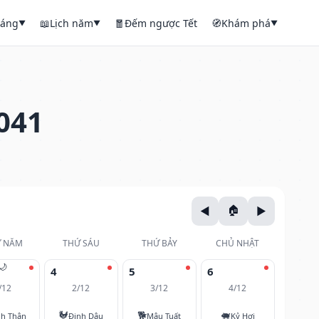
háng
📖
Lịch năm
🧧
Đếm ngược Tết
🧭
Khám phá
▼
▼
▼
041
 NĂM
THỨ SÁU
THỨ BẢY
CHỦ NHẬT
🌙
4
5
6
/12
2/12
3/12
4/12
🐓
🐕
🐖
nh Thân
Đinh Dậu
Mậu Tuất
Kỷ Hợi