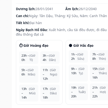
Dương lịch:
28/01/2041
Âm lịch:
26/12/2040
Can chi:
Ngày: Tân Dậu, Tháng: Kỷ Sửu, Năm: Canh Thân
Tiết khí:
Đại hàn
Ngày Bạch Hổ Đầu:
Xuất hành, cầu tài đều được, đi đâu
đều thông đạt cả
⏱️ Giờ Hoàng đạo
🌑 Giờ Hắc đạo
1h –
(Giờ
7h –
(Giờ
23h –
(Giờ
3h –
(Giờ
2h
Sửu)
8h
Thìn)
0h
Tí)
4h
Dần)
9h –
(Giờ
15h
(Giờ
5h –
(Giờ
11h
(Giờ
10h
Tỵ)
–
Thân)
6h
Mão)
–
Ngọ)
16h
12h
19h
(Giờ
21h
(Giờ
13h
(Giờ
17h
(Giờ
–
Tuất)
–
Hợi)
–
Mùi)
–
Dậu)
20h
22h
14h
18h