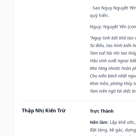
- Sao Nguy Nguyệt Yến 
quý hiển.
Nguy: Nguyệt Yến (con 
“Nguy tinh bât khả tạo
Tự điếu, tao hình kiến 
Tam tuế hài nhi tao thủ
Hậu sinh xuất ngoại bấ
Mai táng nhược hoàn p
Chu niên bách nhật ngọ
Khai môn, phóng thủy t
Tam niên ngũ tái diệc b
Thập Nhị Kiến Trừ
Trực Thành
Nên làm
: Lập khế ước
đặt táng, kê gác, dựng