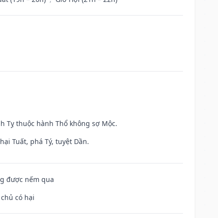
inh Tỵ thuộc hành Thổ không sợ Mộc.
ại Tuất, phá Tý, tuyệt Dần.
ông được nếm qua
 chủ có hại