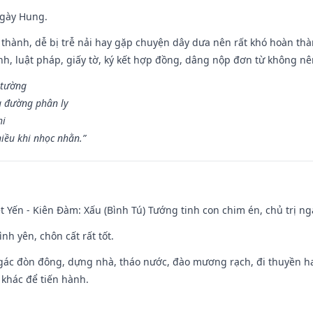
ngày Hung.
 thành, dễ bị trễ nải hay gặp chuyện dây dưa nên rất khó hoàn th
ính, luật pháp, giấy tờ, ký kết hợp đồng, dâng nộp đơn từ không nên
 tường
a đường phân ly
hi
iều khi nhọc nhằn.”
 Yến - Kiên Đàm: Xấu (Bình Tú) Tướng tinh con chim én, chủ trị ng
ình yên, chôn cất rất tốt.
gác đòn đông, dựng nhà, tháo nước, đào mương rạch, đi thuyền hay
 khác để tiến hành.