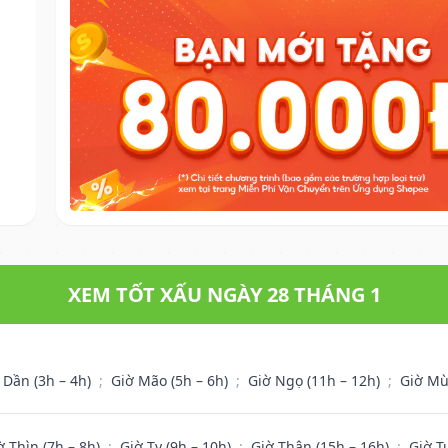
XEM TỐT XẤU NGÀY 28 THÁNG 1
 Dần (3h – 4h)
;
Giờ Mão (5h – 6h)
;
Giờ Ngọ (11h – 12h)
;
Giờ Mù
ờ Thìn (7h – 8h)
;
Giờ Tỵ (9h – 10h)
;
Giờ Thân (15h – 16h)
;
Giờ T