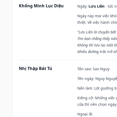
Khổng Minh Lục Diệu
Ngày:
Lưu Liên
- tức 
Ngày này mọi việc khó
thiệt. Về việc hành ch
“Lưu Liên là chuyện bất
Tìm bạn chẳng thấy nử
Không thì lưu lạc một k
Nhiều đường trắc trở nh
Nhị Thập Bát Tú
Tên sao
: Sao Nguy
Tên ngày
: Nguy Nguyệt
Nên làm
: Lót giường b
Kiêng cữ
: Những việc 
cửa thì nên chọn ngày
Ngoại lệ
: