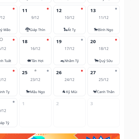
11
12
13
/12
9/12
10/12
11/12
🐉
🐍
🐎
ý Mão
Giáp Thìn
Ất Tỵ
Bính Ngọ
🌕
18
19
20
5/12
16/12
17/12
18/12
🐖
🐀
🐂
nh Tuất
Tân Hợi
Nhâm Tý
Quý Sửu
⭐
25
26
27
2/12
23/12
24/12
25/12
🐎
🐐
🐒
inh Tỵ
Mậu Ngọ
Kỷ Mùi
Canh Thân
1
2
3
9/12
iáp Tý