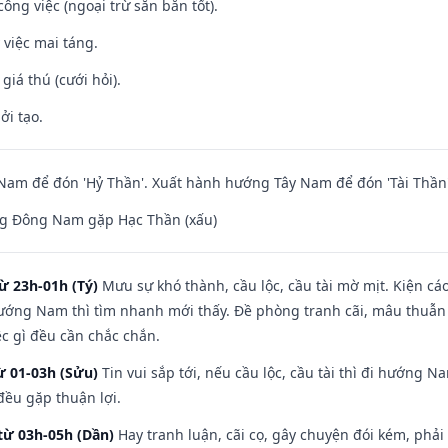
ông việc (ngoại trừ săn bắn tốt).
 việc mai táng.
 giá thú (cưới hỏi).
ởi tạo.
am để đón 'Hỷ Thần'. Xuất hành hướng Tây Nam để đón 'Tài Thần'
g Đông Nam gặp Hạc Thần (xấu)
ừ 23h-01h (Tý)
Mưu sự khó thành, cầu lộc, cầu tài mờ mịt. Kiện cáo
hướng Nam thì tìm nhanh mới thấy. Đề phòng tranh cãi, mâu thuẫn
ệc gì đều cần chắc chắn.
ừ 01-03h (Sửu)
Tin vui sắp tới, nếu cầu lộc, cầu tài thì đi hướng 
đều gặp thuận lợi.
từ 03h-05h (Dần)
Hay tranh luận, cãi cọ, gây chuyện đói kém, phải