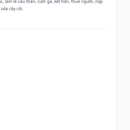
, làm lễ cầu thân, cưới gả, kết hôn, thuê người, nộp
sửa cây cối.