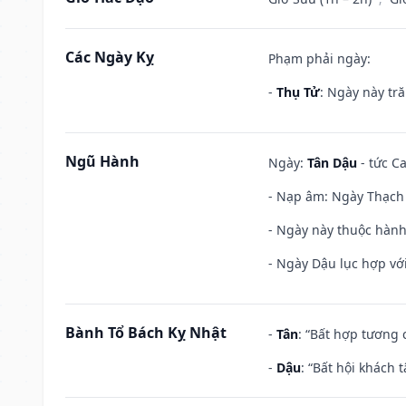
Các Ngày Kỵ
Phạm phải ngày:
-
Thụ Tử
: Ngày này tr
Ngũ Hành
Ngày:
Tân Dậu
- tức C
- Nạp âm: Ngày Thạch 
- Ngày này thuộc hành
- Ngày Dậu lục hợp với
Bành Tổ Bách Kỵ Nhật
-
Tân
: “Bất hợp tương
-
Dậu
: “Bất hội khách