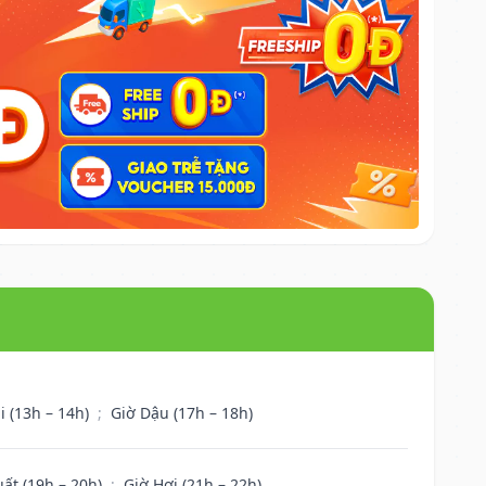
i (13h – 14h)
;
Giờ Dậu (17h – 18h)
uất (19h – 20h)
;
Giờ Hợi (21h – 22h)