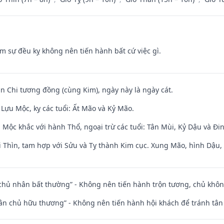
ăm sự đều kỵ không nên tiến hành bất cứ việc gì.
an Chi tương đồng (cùng Kim), ngày này là ngày cát.
Lựu Mộc, kỵ các tuổi: Ất Mão và Kỷ Mão.
 Mộc khắc với hành Thổ, ngoại trừ các tuổi: Tân Mùi, Kỷ Dậu và Đ
 Thìn, tam hợp với Sửu và Tỵ thành Kim cục. Xung Mão, hình Dậu, h
 chủ nhân bất thường” - Không nên tiến hành trộn tương, chủ kh
 tân chủ hữu thương” - Không nên tiến hành hội khách để tránh tân