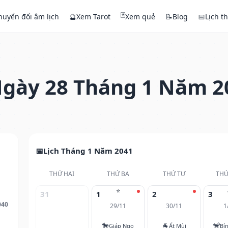
🃏
huyển đổi âm lịch
🔮
Xem Tarot
Xem quẻ
📝
Blog
📅
Lịch t
gày 28 Tháng 1 Năm 2
Lịch Tháng 1 Năm 2041
THỨ HAI
THỨ BA
THỨ TƯ
THỨ
⭐
31
1
2
3
040
29/11
30/11
1
🐎
🐐
🐒
Giáp Ngọ
Ất Mùi
Bí