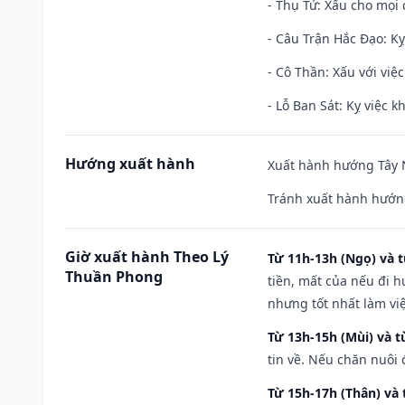
- Thụ Tử: Xấu cho mọi c
- Câu Trận Hắc Đạo: Kỵ
- Cô Thần: Xấu với việc
- Lỗ Ban Sát: Kỵ việc kh
Hướng xuất hành
Xuất hành hướng Tây N
Tránh xuất hành hướn
Giờ xuất hành Theo Lý
Từ 11h-13h (Ngọ) và t
Thuần Phong
tiền, mất của nếu đi 
nhưng tốt nhất làm vi
Từ 13h-15h (Mùi) và t
tin về. Nếu chăn nuôi 
Từ 15h-17h (Thân) và 