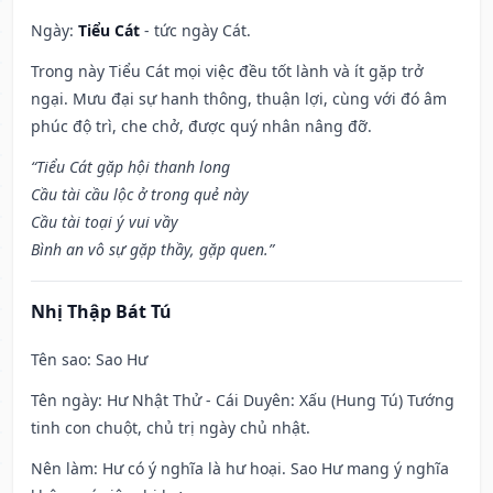
Ngày:
Tiểu Cát
- tức ngày Cát.
Trong này Tiểu Cát mọi việc đều tốt lành và ít gặp trở
ngại. Mưu đại sự hanh thông, thuận lợi, cùng với đó âm
phúc độ trì, che chở, được quý nhân nâng đỡ.
“Tiểu Cát gặp hội thanh long
Cầu tài cầu lộc ở trong quẻ này
Cầu tài toại ý vui vầy
Bình an vô sự gặp thầy, gặp quen.”
Nhị Thập Bát Tú
Tên sao
: Sao Hư
Tên ngày
: Hư Nhật Thử - Cái Duyên: Xấu (Hung Tú) Tướng
tinh con chuột, chủ trị ngày chủ nhật.
Nên làm
: Hư có ý nghĩa là hư hoại. Sao Hư mang ý nghĩa