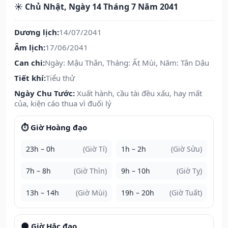
☀️ Chủ Nhật, Ngày 14 Tháng 7 Năm 2041
Dương lịch:
14/07/2041
Âm lịch:
17/06/2041
Can chi:
Ngày: Mậu Thân, Tháng: Ất Mùi, Năm: Tân Dậu
Tiết khí:
Tiểu thử
Ngày Chu Tước:
Xuất hành, cầu tài đều xấu, hay mất
của, kiện cáo thua vì đuối lý
⏱️ Giờ Hoàng đạo
23h – 0h
(Giờ Tí)
1h – 2h
(Giờ Sửu)
7h – 8h
(Giờ Thìn)
9h – 10h
(Giờ Tỵ)
13h – 14h
(Giờ Mùi)
19h – 20h
(Giờ Tuất)
🌑 Giờ Hắc đạo