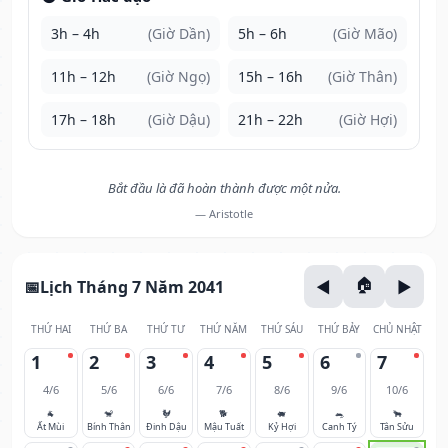
3h – 4h
(Giờ Dần)
5h – 6h
(Giờ Mão)
11h – 12h
(Giờ Ngọ)
15h – 16h
(Giờ Thân)
17h – 18h
(Giờ Dậu)
21h – 22h
(Giờ Hợi)
Bắt đầu là đã hoàn thành được một nửa.
— Aristotle
Lịch Tháng 7 Năm 2041
THỨ HAI
THỨ BA
THỨ TƯ
THỨ NĂM
THỨ SÁU
THỨ BẢY
CHỦ NHẬT
1
2
3
4
5
6
7
4/6
5/6
6/6
7/6
8/6
9/6
10/6
🐐
🐒
🐓
🐕
🐖
🐀
🐂
Ất Mùi
Bính Thân
Đinh Dậu
Mậu Tuất
Kỷ Hợi
Canh Tý
Tân Sửu