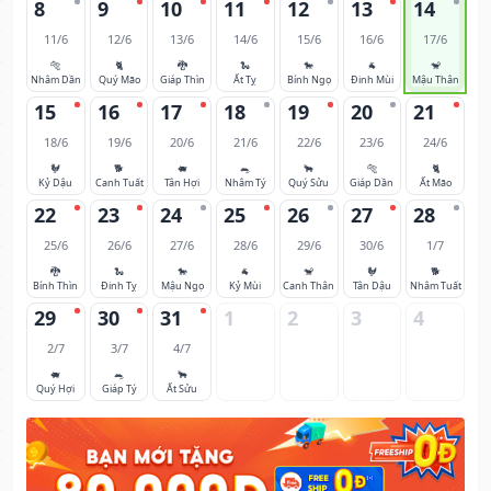
8
9
10
11
12
13
14
11/6
12/6
13/6
14/6
15/6
16/6
17/6
🐅
🐈
🐉
🐍
🐎
🐐
🐒
Nhâm Dần
Quý Mão
Giáp Thìn
Ất Tỵ
Bính Ngọ
Đinh Mùi
Mậu Thân
15
16
17
18
19
20
21
18/6
19/6
20/6
21/6
22/6
23/6
24/6
🐓
🐕
🐖
🐀
🐂
🐅
🐈
Kỷ Dậu
Canh Tuất
Tân Hợi
Nhâm Tý
Quý Sửu
Giáp Dần
Ất Mão
22
23
24
25
26
27
28
25/6
26/6
27/6
28/6
29/6
30/6
1/7
🐉
🐍
🐎
🐐
🐒
🐓
🐕
Bính Thìn
Đinh Tỵ
Mậu Ngọ
Kỷ Mùi
Canh Thân
Tân Dậu
Nhâm Tuất
29
30
31
1
2
3
4
2/7
3/7
4/7
🐖
🐀
🐂
Quý Hợi
Giáp Tý
Ất Sửu