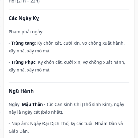
Hợi (21h – 22h)
Các Ngày Kỵ
Phạm phải ngày:
-
Trùng tang
: Kỵ chôn cất, cưới xin, vợ chồng xuất hành,
xây nhà, xây mồ mả.
-
Trùng Phục
: Kỵ chôn cất, cưới xin, vợ chồng xuất hành,
xây nhà, xây mồ mả.
Ngũ Hành
Ngày:
Mậu Thân
- tức Can sinh Chi (Thổ sinh Kim), ngày
này là ngày cát (bảo nhật).
- Nạp âm: Ngày Đại Dịch Thổ, kỵ các tuổi: Nhâm Dần và
Giáp Dần.