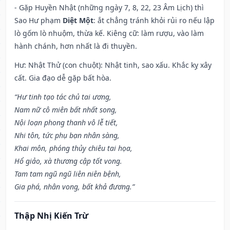
- Gặp Huyền Nhật (những ngày 7, 8, 22, 23 Âm Lịch) thì
Sao Hư phạm
Diệt Một
: ắt chẳng tránh khỏi rủi ro nếu lập
lò gốm lò nhuộm, thừa kế. Kiêng cữ: làm rượu, vào làm
hành chánh, hơn nhất là đi thuyền.
Hư: Nhật Thử (con chuột): Nhật tinh, sao xấu. Khắc kỵ xây
cất. Gia đạo dễ gặp bất hòa.
“Hư tinh tạo tác chủ tai ương,
Nam nữ cô miên bất nhất song,
Nội loạn phong thanh vô lễ tiết,
Nhi tôn, tức phụ bạn nhân sàng,
Khai môn, phóng thủy chiêu tai họa,
Hổ giảo, xà thương cập tốt vong.
Tam tam ngũ ngũ liên niên bệnh,
Gia phá, nhân vong, bất khả đương.”
Thập Nhị Kiến Trừ