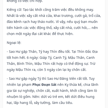
không có việc chi hợp.
Kiêng cữ
: Tạo tác khởi công trăm việc đều không may.
Nhất là việc xây cất nhà cửa, khai trương, cưới gả, trổ cửa,
đào kênh rạch hay tháo nước. Vì vậy, nếu quý bạn muốn
tiến hành các việc động thổ, xây cất nhà, cưới hỏi,... nên
chọn một ngày đại cát khác để thực hiện.
Ngoại lệ
:
- Sao Hư gặp Thân, Tý hay Thìn đều tốt. Tại Thìn Đắc Địa
tốt hơn hết. 6 ngày: Giáp Tý, Canh Tý, Mậu Thân, Canh
Thân, Bính Thìn, Mậu Thìn rất hợp có thể động sự. Trừ
ngày Mậu Thìn ra, còn 5 ngày còn lại kỵ chôn cất.
- Sao Hư gặp ngày Tý thì Sao Hư Đăng Viên rất tốt. Tuy
nhiên lại phạm
Phục Đoạn Sát
nên Kỵ thừa kế, chia lãnh
gia tài sự nghiệp, chôn cất, xuất hành, khởi công làm lò
nhuộm lò gốm. Nên: dứt vú trẻ em, kết dứt điều hung
hại, lấp hang lỗ, xây tường, làm cầu tiêu.