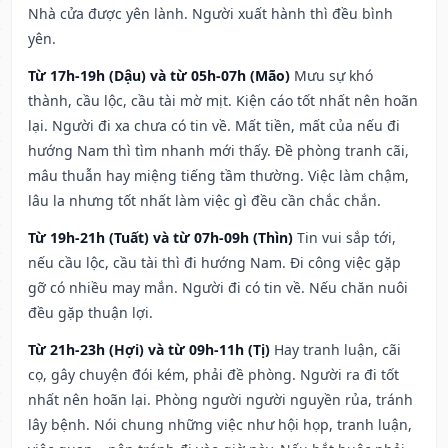
Nhà cửa được yên lành. Người xuất hành thì đều bình
yên.
Từ 17h-19h (Dậu) và từ 05h-07h (Mão)
Mưu sự khó
thành, cầu lộc, cầu tài mờ mịt. Kiện cáo tốt nhất nên hoãn
lại. Người đi xa chưa có tin về. Mất tiền, mất của nếu đi
hướng Nam thì tìm nhanh mới thấy. Đề phòng tranh cãi,
mâu thuẫn hay miệng tiếng tầm thường. Việc làm chậm,
lâu la nhưng tốt nhất làm việc gì đều cần chắc chắn.
Từ 19h-21h (Tuất) và từ 07h-09h (Thìn)
Tin vui sắp tới,
nếu cầu lộc, cầu tài thì đi hướng Nam. Đi công việc gặp
gỡ có nhiều may mắn. Người đi có tin về. Nếu chăn nuôi
đều gặp thuận lợi.
Từ 21h-23h (Hợi) và từ 09h-11h (Tị)
Hay tranh luận, cãi
cọ, gây chuyện đói kém, phải đề phòng. Người ra đi tốt
nhất nên hoãn lại. Phòng người người nguyền rủa, tránh
lây bệnh. Nói chung những việc như hội họp, tranh luận,