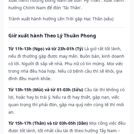
Xuất hành hướng Đông Nam để đón 'Hỷ Thần'. Xuất hành
hướng Chính Nam để đón 'Tài Thần'.
Tránh xuất hành hướng Lên Trời gặp Hạc Thần (xấu)
Giờ xuất hành Theo Lý Thuần Phong
Từ 11h-13h (Ngọ) và từ 23h-01h (Tý)
Là giờ rất tốt lành,
nếu đi thường gặp được may mắn. Buôn bán, kinh doanh
có lời. Người đi sắp về nhà. Phụ nữ có tin mừng. Mọi việc
trong nhà đều hòa hợp. Nếu có bệnh cầu thì sẽ khỏi, gia
đình đều mạnh khỏe.
Từ 13h-15h (Mùi) và từ 01-03h (Sửu)
Cầu tài thì không có
lợi, hoặc hay bị trái ý. Nếu ra đi hay thiệt, gặp nạn, việc
quan trọng thì phải đòn, gặp ma quỷ nên cúng tế thì mới
an.
Từ 15h-17h (Thân) và từ 03h-05h (Dần)
Mọi công việc đều
được tốt lành, tốt nhất cầu tài đi theo hướng Tây Nam –