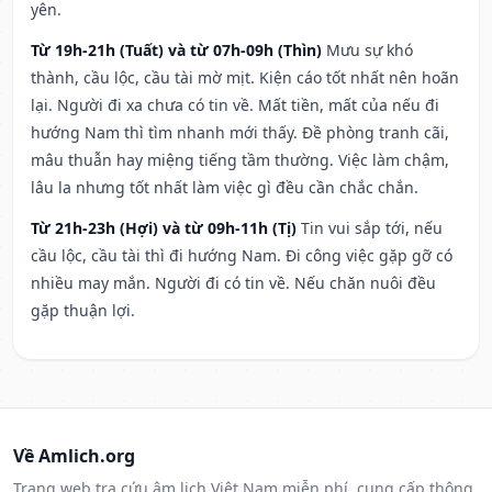
yên.
Từ 19h-21h (Tuất) và từ 07h-09h (Thìn)
Mưu sự khó
thành, cầu lộc, cầu tài mờ mịt. Kiện cáo tốt nhất nên hoãn
lại. Người đi xa chưa có tin về. Mất tiền, mất của nếu đi
hướng Nam thì tìm nhanh mới thấy. Đề phòng tranh cãi,
mâu thuẫn hay miệng tiếng tầm thường. Việc làm chậm,
lâu la nhưng tốt nhất làm việc gì đều cần chắc chắn.
Từ 21h-23h (Hợi) và từ 09h-11h (Tị)
Tin vui sắp tới, nếu
cầu lộc, cầu tài thì đi hướng Nam. Đi công việc gặp gỡ có
nhiều may mắn. Người đi có tin về. Nếu chăn nuôi đều
gặp thuận lợi.
Về Amlich.org
Trang web tra cứu âm lịch Việt Nam miễn phí, cung cấp thông