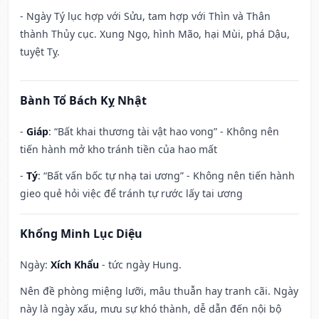
- Ngày Tý lục hợp với Sửu, tam hợp với Thìn và Thân
thành Thủy cục. Xung Ngọ, hình Mão, hại Mùi, phá Dậu,
tuyệt Tỵ.
Bành Tổ Bách Kỵ Nhật
-
Giáp
: “Bất khai thương tài vật hao vong” - Không nên
tiến hành mở kho tránh tiền của hao mất
-
Tý
: “Bất vấn bốc tự nhạ tai ương” - Không nên tiến hành
gieo quẻ hỏi việc để tránh tự rước lấy tai ương
Khổng Minh Lục Diệu
Ngày:
Xích Khẩu
- tức ngày Hung.
Nên đề phòng miệng lưỡi, mâu thuẫn hay tranh cãi. Ngày
này là ngày xấu, mưu sự khó thành, dễ dẫn đến nội bộ