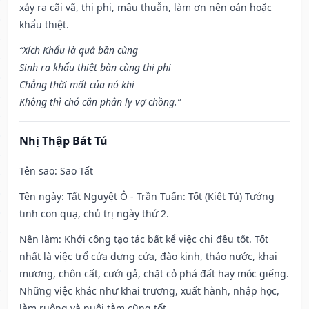
xảy ra cãi vã, thị phi, mâu thuẫn, làm ơn nên oán hoặc
khẩu thiệt.
“Xích Khẩu là quả bần cùng
Sinh ra khẩu thiệt bàn cùng thị phi
Chẳng thời mất của nó khi
Không thì chó cắn phân ly vợ chồng.”
Nhị Thập Bát Tú
Tên sao
: Sao Tất
Tên ngày
: Tất Nguyệt Ô - Trần Tuấn: Tốt (Kiết Tú) Tướng
tinh con quạ, chủ trị ngày thứ 2.
Nên làm
: Khởi công tạo tác bất kể việc chi đều tốt. Tốt
nhất là việc trổ cửa dựng cửa, đào kinh, tháo nước, khai
mương, chôn cất, cưới gả, chặt cỏ phá đất hay móc giếng.
Những việc khác như khai trương, xuất hành, nhập học,
làm ruộng và nuôi tằm cũng tốt.