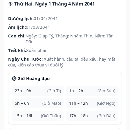
☀️ Thứ Hai, Ngày 1 Tháng 4 Năm 2041
Dương lịch:
01/04/2041
Âm lịch:
01/03/2041
Can chi:
Ngày: Giáp Tý, Tháng: Nhâm Thìn, Năm: Tân
Dậu
Tiết khí:
Xuân phân
Ngày Chu Tước:
Xuất hành, cầu tài đều xấu, hay mất
của, kiện cáo thua vì đuối lý
⏱️ Giờ Hoàng đạo
23h – 0h
(Giờ Tí)
1h – 2h
(Giờ Sửu)
5h – 6h
(Giờ Mão)
11h – 12h
(Giờ Ngọ)
15h – 16h
(Giờ Thân)
17h – 18h
(Giờ Dậu)