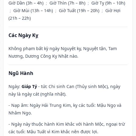
Giờ Dần (3h – 4h)
;
Giờ Thìn (7h – 8h)
;
Giờ Tỵ (9h – 10h)
;
Giờ Mùi (13h – 14h)
;
Giờ Tuất (19h – 20h)
;
Giờ Hợi
(21h – 22h)
Các Ngày Kỵ
Không phạm bất kỳ ngày Nguyệt kỵ, Nguyệt tận, Tam
Nương, Dương Công Kỵ Nhật nào.
Ngũ Hành
Ngày:
Giáp Tý
- tức Chi sinh Can (Thủy sinh Mộc), ngày
này là ngày cát (nghĩa nhật).
- Nạp âm: Ngày Hải Trung Kim, kỵ các tuổi: Mậu Ngọ và
Nhâm Ngọ.
- Ngày này thuộc hành Kim khắc với hành Mộc, ngoại trừ
các tuổi: Mậu Tuất vì Kim khắc nên được lợi.