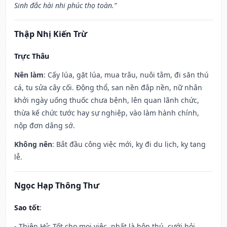
Sinh đắc hài nhi phúc thọ toàn.”
Thập Nhị Kiến Trừ
Trực Thâu
Nên làm
: Cấy lúa, gặt lúa, mua trâu, nuôi tằm, đi săn thú
cá, tu sửa cây cối. Động thổ, san nền đắp nền, nữ nhân
khởi ngày uống thuốc chưa bệnh, lên quan lãnh chức,
thừa kế chức tước hay sự nghiệp, vào làm hành chính,
nộp đơn dâng sớ.
Không nên
: Bắt đầu công việc mới, kỵ đi du lịch, kỵ tang
lễ.
Ngọc Hạp Thông Thư
Sao tốt
:
- Thiên Hỷ: Tốt cho mọi việc, nhất là hôn thú, cưới hỏi.