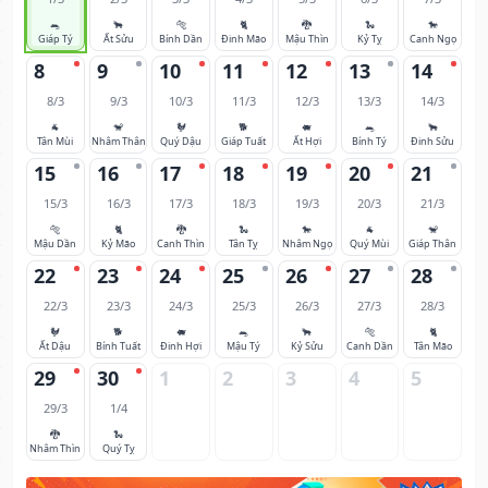
🐀
🐂
🐅
🐈
🐉
🐍
🐎
Giáp Tý
Ất Sửu
Bính Dần
Đinh Mão
Mậu Thìn
Kỷ Tỵ
Canh Ngọ
8
9
10
11
12
13
14
8/3
9/3
10/3
11/3
12/3
13/3
14/3
🐐
🐒
🐓
🐕
🐖
🐀
🐂
Tân Mùi
Nhâm Thân
Quý Dậu
Giáp Tuất
Ất Hợi
Bính Tý
Đinh Sửu
15
16
17
18
19
20
21
15/3
16/3
17/3
18/3
19/3
20/3
21/3
🐅
🐈
🐉
🐍
🐎
🐐
🐒
Mậu Dần
Kỷ Mão
Canh Thìn
Tân Tỵ
Nhâm Ngọ
Quý Mùi
Giáp Thân
22
23
24
25
26
27
28
22/3
23/3
24/3
25/3
26/3
27/3
28/3
🐓
🐕
🐖
🐀
🐂
🐅
🐈
Ất Dậu
Bính Tuất
Đinh Hợi
Mậu Tý
Kỷ Sửu
Canh Dần
Tân Mão
29
30
1
2
3
4
5
29/3
1/4
🐉
🐍
Nhâm Thìn
Quý Tỵ