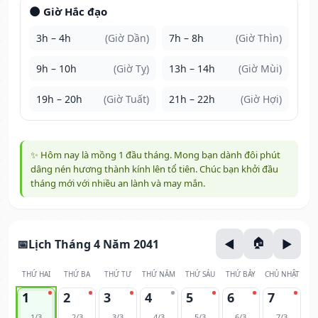
🌑 Giờ Hắc đạo
3h – 4h
(Giờ Dần)
7h – 8h
(Giờ Thìn)
9h – 10h
(Giờ Tỵ)
13h – 14h
(Giờ Mùi)
19h – 20h
(Giờ Tuất)
21h – 22h
(Giờ Hợi)
✨ Hôm nay là mồng 1 đầu tháng. Mong bạn dành đôi phút
dâng nén hương thành kính lên tổ tiên. Chúc bạn khởi đầu
tháng mới với nhiều an lành và may mắn.
Lịch Tháng 4 Năm 2041
THỨ HAI
THỨ BA
THỨ TƯ
THỨ NĂM
THỨ SÁU
THỨ BẢY
CHỦ NHẬT
1
2
3
4
5
6
7
1/3
2/3
3/3
4/3
5/3
6/3
7/3